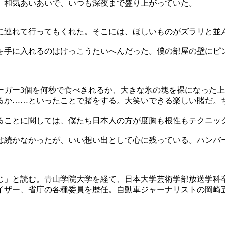
。和気あいあいで、いつも深夜まで盛り上がっていた。
に連れて行ってもくれた。そこには、ほしいものがズラリと並
を手に入れるのはけっこうたいへんだった。僕の部屋の壁にピ
ーガー3個を何秒で食べきれるか、大きな氷の塊を裸になった
るか……といったことで賭をする。大笑いできる楽しい賭だ。
ることに関しては、僕たち日本人の方が度胸も根性もテクニッ
は続かなかったが、いい想い出として心に残っている。ハンバ
うじ」と読む。青山学院大学を経て、日本大学芸術学部放送学
イザー、省庁の各種委員を歴任。自動車ジャーナリストの岡崎