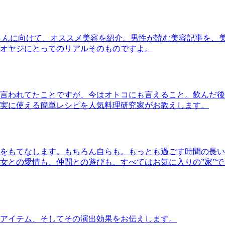
さんに向けて、オススメ美容を紹介。男性が読む美容記事を、
オヤジにとってのリアルそのものですよ。
言われてたことですが、今はオトコにも言えること。飲んだ後
実に使える簡単レシピを人気料理研究家がお教えします。
をもてなします。もちろん自らも。もっとも過ごす時間の長い
女との愛情も、仲間との遊びも、すべてはお気に入りの”家”
アイテム、そしてその演出効果をお伝えします。