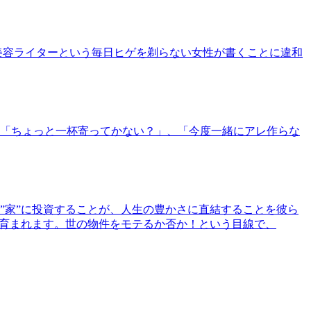
美容ライターという毎日ヒゲを剃らない女性が書くことに違和
「ちょっと一杯寄ってかない？」、「今度一緒にアレ作らな
”家”に投資することが、人生の豊かさに直結することを彼ら
で育まれます。世の物件をモテるか否か！という目線で、