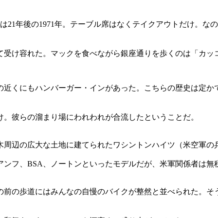
は21年後の1971年。テーブル席はなくテイクアウトだけ。
て受け容れた。マックを食べながら銀座通りを歩くのは「カッ
近くにもハンバーガー・インがあった。こちらの歴史は定かでは
け。彼らの溜まり場にわれわれが合流したということだ。
木周辺の広大な土地に建てられたワシントンハイツ（米空軍の
アンフ、BSA、ノートンといったモデルだが、米軍関係者は無
の前の歩道にはみんなの自慢のバイクが整然と並べられた。そ