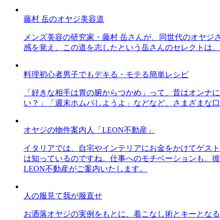
藤村 岳のオヤジ美容道
メンズ美容の研究家・藤村 岳さんが、同世代のオヤジ
感を覚え、この道を志したという岳さんのセレクトは、
料理初心者男子でもデキる・モテる簡単レシピ
「好きな相手は胃の腑からつかめ」って、昔はオンナに
い？」「週末ホムパしようよ」などなど、さまざまな口
オヤジの物件案内人「LEON不動産」
イタリアでは、自宅やインテリアにお金をかけてゲスト
は知っているのですね。仕事へのモチベーションも、彼
LEON不動産がご案内いたします。
人の服見て我が服直せ
お洒落オヤジの実例をもとに、着こなし術とキーとなる