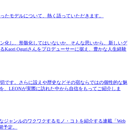
ったモデルについて、熱く語っていただきます。
ン化し、形骸化してはいないか、そんな思いから、新しいグ
ri Oguriさんをプロデューサーに据え、豊かな人生経験
切です。さらに設えや歴史などその宿ならではの個性的な魅
を、LEONが実際に訪れた中から自信をもってご紹介しま
まなジャンルのワクワクするモノ・コトを紹介する連載「Web
公開予定。