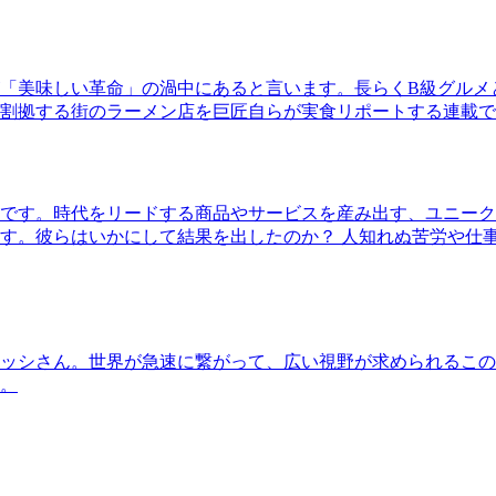
「美味しい革命」の渦中にあると言います。長らくB級グルメ
割拠する街のラーメン店を巨匠自らが実食リポートする連載で
です。時代をリードする商品やサービスを産み出す、ユニーク
す。彼らはいかにして結果を出したのか？ 人知れぬ苦労や仕
ッシさん。世界が急速に繋がって、広い視野が求められるこの
。