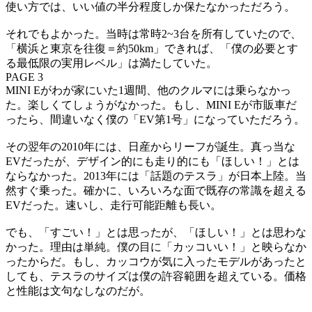
使い方では、いい値の半分程度しか保たなかっただろう。
それでもよかった。当時は常時2~3台を所有していたので、
「横浜と東京を往復＝約50km」できれば、「僕の必要とす
る最低限の実用レベル」は満たしていた。
PAGE 3
MINI Eがわが家にいた1週間、他のクルマには乗らなかっ
た。楽しくてしょうがなかった。もし、MINI Eが市販車だ
ったら、間違いなく僕の「EV第1号」になっていただろう。
その翌年の2010年には、日産からリーフが誕生。真っ当な
EVだったが、デザイン的にも走り的にも「ほしい！」とは
ならなかった。2013年には「話題のテスラ」が日本上陸。当
然すぐ乗った。確かに、いろいろな面で既存の常識を超える
EVだった。速いし、走行可能距離も長い。
でも、「すごい！」とは思ったが、「ほしい！」とは思わな
かった。理由は単純。僕の目に「カッコいい！」と映らなか
ったからだ。もし、カッコウが気に入ったモデルがあったと
しても、テスラのサイズは僕の許容範囲を超えている。価格
と性能は文句なしなのだが。