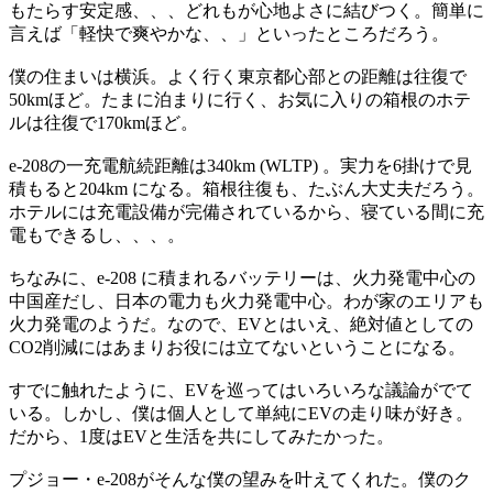
もたらす安定感、、、どれもが心地よさに結びつく。簡単に
言えば「軽快で爽やかな、、」といったところだろう。
僕の住まいは横浜。よく行く東京都心部との距離は往復で
50kmほど。たまに泊まりに行く、お気に入りの箱根のホテ
ルは往復で170kmほど。
e-208の一充電航続距離は340km (WLTP) 。実力を6掛けで見
積もると204km になる。箱根往復も、たぶん大丈夫だろう。
ホテルには充電設備が完備されているから、寝ている間に充
電もできるし、、、。
ちなみに、e-208 に積まれるバッテリーは、火力発電中心の
中国産だし、日本の電力も火力発電中心。わが家のエリアも
火力発電のようだ。なので、EVとはいえ、絶対値としての
CO2削減にはあまりお役には立てないということになる。
すでに触れたように、EVを巡ってはいろいろな議論がでて
いる。しかし、僕は個人として単純にEVの走り味が好き。
だから、1度はEVと生活を共にしてみたかった。
プジョー・e-208がそんな僕の望みを叶えてくれた。僕のク