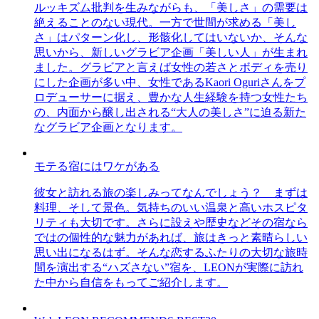
ルッキズム批判を生みながらも、「美しさ」の需要は
絶えることのない現代。一方で世間が求める「美し
さ」はパターン化し、形骸化してはいないか、そんな
思いから、新しいグラビア企画「美しい人」が生まれ
ました。グラビアと言えば女性の若さとボディを売り
にした企画が多い中、女性であるKaori Oguriさんをプ
ロデューサーに据え、豊かな人生経験を持つ女性たち
の、内面から醸し出される“大人の美しさ”に迫る新た
なグラビア企画となります。
モテる宿にはワケがある
彼女と訪れる旅の楽しみってなんでしょう？ まずは
料理、そして景色。気持ちのいい温泉と高いホスピタ
リティも大切です。さらに設えや歴史などその宿なら
ではの個性的な魅力があれば、旅はきっと素晴らしい
思い出になるはず。そんな恋するふたりの大切な旅時
間を演出する“ハズさない”宿を、LEONが実際に訪れ
た中から自信をもってご紹介します。