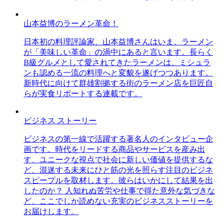
山本益博のラーメン革命！
日本初の料理評論家、山本益博さんはいま、ラーメン
が「美味しい革命」の渦中にあると言います。長らく
B級グルメとして愛されてきたラーメンは、ミシュラ
ンも認める一流の料理へと変貌を遂げつつあります。
新時代に向けて群雄割拠する街のラーメン店を巨匠自
らが実食リポートする連載です。
ビジネス ストーリー
ビジネスの第一線で活躍する著名人のインタビュー企
画です。時代をリードする商品やサービスを産み出
す、ユニークな視点で社会に新しい価値を提供するな
ど、混迷する未来にひと筋の光を照らす注目のビジネ
スピープルを取材します。彼らはいかにして結果を出
したのか？ 人知れぬ苦労や仕事で得た意外な気づきな
ど、ここでしか読めない充実のビジネスストーリーを
お届けします。