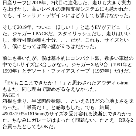
日産リーフは2018年、2代目に進化した。走りも大きく実力
を上げたし、高いレベルの運転支援システムにも惹かれた。
でも、インテリア・デザインにはどうしても頷けなかった。
そして2019年。ついに「ほしい！」と思うEVがデビューし
た。ジャガー I PACEだ。スタイリッシュだし、走りはいい
し、走行可能距離も十分、、、だが、これも、サイズとい
う、僕にとっては高い壁が立ちはだかった。
前にも書いたが、僕は基本的にコンパクト派。数多い車歴の
中でもLサイズは3台しかない。ジャガーXJが2台（1991年と
1993年）とデソート・ファイアスイープ（1957年）だけだ。
「EVもここまできたか！！」と思わされたアウディ e-tron
もまた、同じ理由で諦めざるをえなかった。
PAGE 4
箱根を走り、半ば陶酔状態、、といえるほどの心地よさを味
わった。「最高だ！」と感激もした。でも、結局、
4900×1935×1615mmのサイズを受け容れる決断はできなかっ
た。ちなみにガレージはまったく問題ない。たとえ、RRを2
台買ったとしてもOKだ。