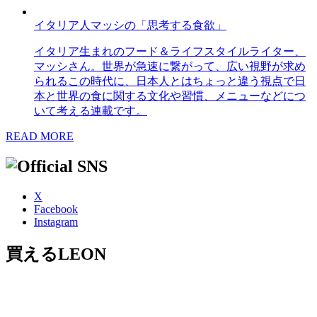
イタリア人マッシの「思考する食欲」
イタリア生まれのフード＆ライフスタイルライター、
マッシさん。世界が急速に繋がって、広い視野が求め
られるこの時代に、日本人とはちょっと違う視点で日
本と世界の食に関する文化や習慣、メニューなどにつ
いて考える連載です。
READ MORE
X
Facebook
Instagram
買えるLEON