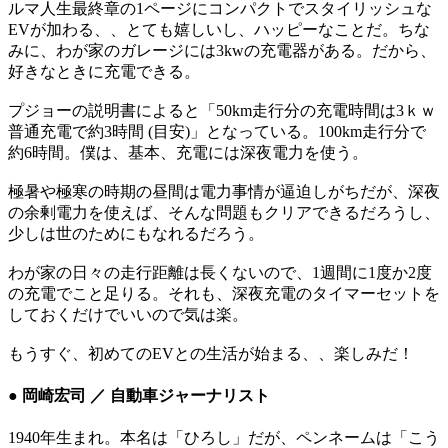
ルマ人生最終章の1ページにコンパクトでスタイリッシュな
EVが加わる、、とても嬉しいし、ハッピーなことだ。ちな
みに、わが家のガレージには3kwの充電器がある。だから、
好きなときに充電できる。
プジョーの説明書によると「50km走行分の充電時間は3ｋｗ
普通充電で約3時間 (目安)」となっている。100km走行分で
約6時間。僕は、基本、充電には深夜電力を使う。
極暑や極寒の時期の昼間は電力事情が逼迫しがちだが、深夜
の余剰電力を使えば、そんな問題もクリアできるだろうし、
少しは世のためにもなれるだろう。
わが家の日々の走行距離は長くないので、1週間に1度か2度
の充電でこと足りる。それも、深夜充電のタイマーセットを
しておくだけでいいので気は楽。
もうすぐ、初めてのEVとの生活が始まる、、楽しみだ！
● 岡崎宏司 ／ 自動車ジャーナリスト
1940年生まれ。本名は「ひろし」だが、ペンネームは「こう