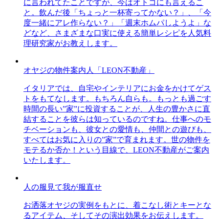
に言われてたことですが、今はオトコにも言えるこ
と。飲んだ後「ちょっと一杯寄ってかない？」、「今
度一緒にアレ作らない？」「週末ホムパしようよ」な
どなど、さまざまな口実に使える簡単レシピを人気料
理研究家がお教えします。
オヤジの物件案内人「LEON不動産」
イタリアでは、自宅やインテリアにお金をかけてゲス
トをもてなします。もちろん自らも。もっとも過ごす
時間の長い”家”に投資することが、人生の豊かさに直
結することを彼らは知っているのですね。仕事へのモ
チベーションも、彼女との愛情も、仲間との遊びも、
すべてはお気に入りの”家”で育まれます。世の物件を
モテるか否か！という目線で、LEON不動産がご案内
いたします。
人の服見て我が服直せ
お洒落オヤジの実例をもとに、着こなし術とキーとな
るアイテム、そしてその演出効果をお伝えします。