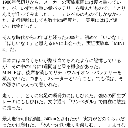
1980年代辺りから、メーカーの実験車両には度々乗ってい
た。が、いずれも重い鉛バッテリーを積んだもので、「とり
あえず作ってみました、、、」レベルのものでしかなかっ
た。走行距離にしても数十km程度と、「実用にはほど遠
い」代物だった。
そんな時代から30年ほど経った2009年。初めて「いいな！」
「ほしいな！」と思えるEVに出会った。実証実験車「MINI
E」だ。
日本には20台くらいが割り当てられたように記憶している
が、その中の1台に1週間ほど乗る機会があった。
MINI Eは、後席を潰してリチュウムイオン・バッテリーを
積んでいた。つまり、2シーターということ。でも僕は、そ
の潔さにかえって惹かれた。
走り、、、とくに出足の瞬発力にはしびれた。強めの回生ブ
レーキにもしびれた。文字通り「ワンペダル」で自在に敏捷
に走った。
最大走行可能距離は240kmとされたが、実力がどのくらいだ
ったかは忘れた。「めいっぱい走りを楽しむ、、、」ような