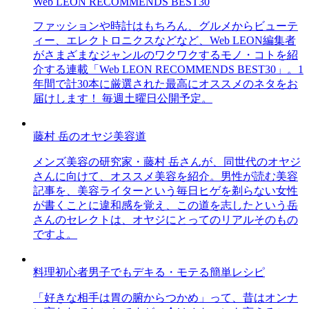
Web LEON RECOMMENDS BEST30
ファッションや時計はもちろん、グルメからビューテ
ィー、エレクトロニクスなどなど、Web LEON編集者
がさまざまなジャンルのワクワクするモノ・コトを紹
介する連載「Web LEON RECOMMENDS BEST30」。1
年間で計30本に厳選された最高にオススメのネタをお
届けします！ 毎週土曜日公開予定。
藤村 岳のオヤジ美容道
メンズ美容の研究家・藤村 岳さんが、同世代のオヤジ
さんに向けて、オススメ美容を紹介。男性が読む美容
記事を、美容ライターという毎日ヒゲを剃らない女性
が書くことに違和感を覚え、この道を志したという岳
さんのセレクトは、オヤジにとってのリアルそのもの
ですよ。
料理初心者男子でもデキる・モテる簡単レシピ
「好きな相手は胃の腑からつかめ」って、昔はオンナ