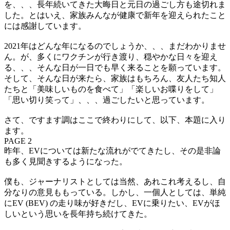
を、、、長年続いてきた大晦日と元日の過ごし方も途切れま
した。とはいえ、家族みんなが健康で新年を迎えられたこと
には感謝しています。
2021年はどんな年になるのでしょうか、、、まだわかりませ
ん。が、多くにワクチンが行き渡り、穏やかな日々を迎え
る、、、そんな日が一日でも早く来ることを願っています。
そして、そんな日が来たら、家族はもちろん、友人たち知人
たちと「美味しいものを食べて」「楽しいお喋りをして」
「思い切り笑って」、、、過ごしたいと思っています。
さて、ですます調はここで終わりにして、以下、本題に入り
ます。
PAGE 2
昨年、EVについては新たな流れがでてきたし、その是非論
も多く見聞きするようになった。
僕も、ジャーナリストとしては当然、あれこれ考えるし、自
分なりの意見ももっている。しかし、一個人としては、単純
にEV (BEV) の走り味が好きだし、EVに乗りたい、EVがほ
しいという思いを長年持ち続けてきた。