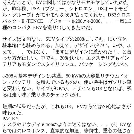
そんなことで、EVに関してはかなりモヤモヤしていたのだ
が、昨年秋、PSA（プジョー、シトロエン、DSオートモビ
ル・グループ）がモヤモヤを吹き払ってくれた。DS3クロス
バック・E -TENCE、プジョー・e-208とe-2008、、、一気に3
種のコンパクトEVを送り出してきたのだ。
サイズは文句なし。SUVタイプの2008にしても、旧い立体
駐車場にも駐められる。加えて、デザインがいい。いや、加
えて、、、ではなく、「まずはデザインに惹かれた！」と言
った方が正しい。中でも、208はいい。エクステリアもイン
テリアもモダンでスタイリッシュ。パッケージングもいい。
e-208も基本デザインは共通。50 kWhの大容量リチウムイオ
ン・バッテリーを積んでいるものの、使い勝手はガソリン車
と変わりない。サイズがOKで、デザインもOKとなれば、残
るは走り味／乗り味のチェックだけ。
短期の試乗だったが、これもOK。EVならではの心地よさが
味わえた。
PAGE 5
テスラやアウディ e-tronのように速くはない、、、が、EVな
らではのレスポンス、直線的な加速、静粛性、重心の低さが