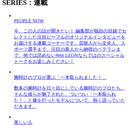
SERIES：連載
PEOPLE NOW
今、この人の話が聞きたい！ 編集部が独自の目線でセ
レクトした注目ピープルのオリジナルインタビューを
お届けする連載コーナーです。芸能人から文化人、ス
ポーツ選手まで、注目の新人から納得のベテランま
で、他では読めないWeb LEONならではのスペシャル
トークをお楽しみください！
腕時計のプロが選ぶ「一本取られました！」
数多の腕時計を日々目にしている腕時計のプロたち。
そんな彼らが魅了された、ついつい「一本取られ
た！」と膝を打ったモデルについて、熱く語っていた
だきます。
美しい人