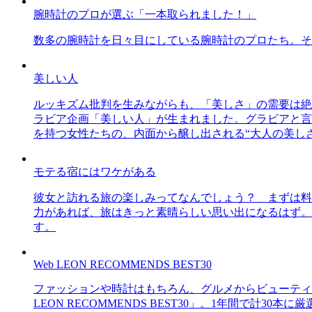
腕時計のプロが選ぶ「一本取られました！」
数多の腕時計を日々目にしている腕時計のプロたち。そ
美しい人
ルッキズム批判を生みながらも、「美しさ」の需要は絶
ラビア企画「美しい人」が生まれました。グラビアと言え
を持つ女性たちの、内面から醸し出される“大人の美し
モテる宿にはワケがある
彼女と訪れる旅の楽しみってなんでしょう？ まずは料
力があれば、旅はきっと素晴らしい思い出になるはず。
す。
Web LEON RECOMMENDS BEST30
ファッションや時計はもちろん、グルメからビューティー
LEON RECOMMENDS BEST30」。1年間で計