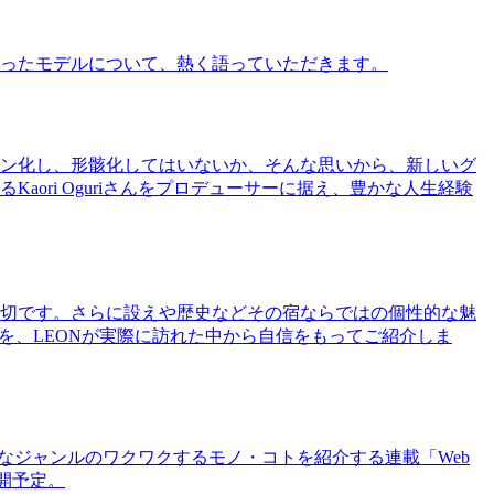
ったモデルについて、熱く語っていただきます。
ン化し、形骸化してはいないか、そんな思いから、新しいグ
ri Oguriさんをプロデューサーに据え、豊かな人生経験
切です。さらに設えや歴史などその宿ならではの個性的な魅
を、LEONが実際に訪れた中から自信をもってご紹介しま
まなジャンルのワクワクするモノ・コトを紹介する連載「Web
公開予定。