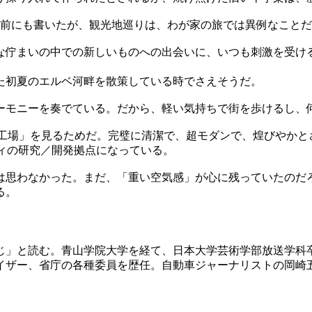
。前にも書いたが、観光地巡りは、わが家の旅では異例なこと
な佇まいの中での新しいものへの出会いに、いつも刺激を受け
た初夏のエルベ河畔を散策している時でさえそうだ。
ーモニーを奏でている。だから、軽い気持ちで街を歩けるし、
の工場」を見るためだ。完璧に清潔で、超モダンで、煌びやかと
ティの研究／開発拠点になっている。
は思わなかった。まだ、「重い空気感」が心に残っていたのだ
る。
うじ」と読む。青山学院大学を経て、日本大学芸術学部放送学
イザー、省庁の各種委員を歴任。自動車ジャーナリストの岡崎