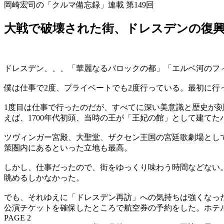
岡崎宏司の「クルマ備忘録」連載 第149回
大戦で破壊された街、ドレスデンの復
ドレスデン、、、「華麗なるバロックの都」「エルベ河のフ
僕は仕事で2度、プライベートでも2度行っている。最初に行
1度目は仕事で行ったのだが、すべてに深い美意識と歴史が
えば、1700年代初頭、当時の王が「王妃の館」として建て
ツヴィンガー宮殿、大聖堂、ザクセン王国の宮廷歌劇場とし
策圏内にあるといった立地も最高。
しかし、仕事だったので、街をゆっくり味わう時間などない
眺めるしかなかった。
でも、それゆえに「ドレスデン再訪」への気持ちは強くなっ
公演チケットを確保したところで航空券の予約をした。ホテ
PAGE 2