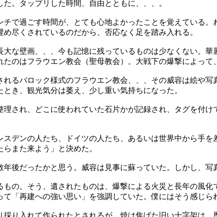
した。タップリした時間、自由とともに、、、。
ンチで過ごす時間が、とても心地よかったことを覚えている。
埋め尽くされているのだから、否応なく足を踏み入れる。
長大な壁画、、、今も記憶に残っているものは少なくない。華
れたのはフラウエン教会（聖母教会）。大戦下の爆撃によって
されるバロック様式のフラウエン教会、、、その威容は絵や写
たとき、観光気分は萎え、少し重い気持ちになった。
整理され、どこに使われていた石片かが記録され、タグを付け
レスデンの人たち、ドイツの人たち、あるいは世界中から手を
たらまた来よう」と決めた。
の数年後だったかと思う。威容は見事に蘇っていた。しかし、
るもの。そう、遺されたものは、爆撃による火災と長年の風化
って「再建への強い思い」を強調していた。僕にはそう感じら
り採り入れて作られたとされるが、焼け焦げた旧い十字架は、