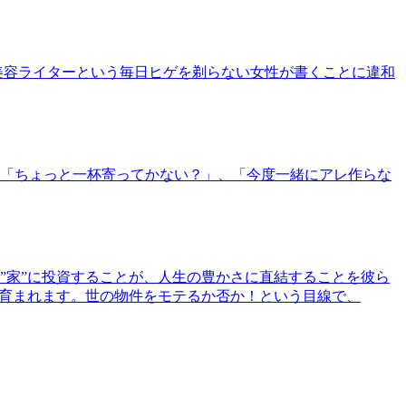
美容ライターという毎日ヒゲを剃らない女性が書くことに違和
「ちょっと一杯寄ってかない？」、「今度一緒にアレ作らな
”家”に投資することが、人生の豊かさに直結することを彼ら
で育まれます。世の物件をモテるか否か！という目線で、