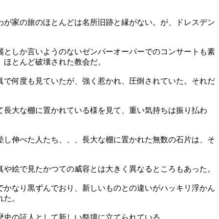
わが家の旅のほとんどは名所旧跡と縁がない。が、ドレスデン
麗としか言いようのないゼンパーオーパーでのコンサートも素
、ほとんど破壊された教会だ。
真で何度も見ていたが、強く惹かれ、圧倒されていた。それだ
て長大な棚に置かれている様を見て、重い気持ちは振り払わ
差し伸べた人たち、、、長大な棚に置かれた無数の石片は、そ
写真や絵で見たかつての威容とは大きく異なるところもあった。
でかなり黒ずんでおり、新しいものとの違いがハッキリ浮かん
れた。
歴史の証人として新しい祭壇に立てられている。