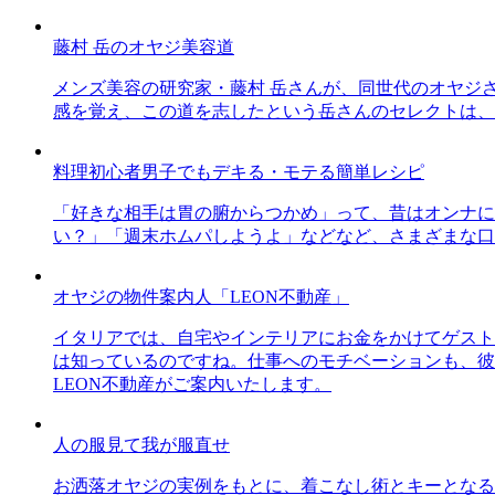
藤村 岳のオヤジ美容道
メンズ美容の研究家・藤村 岳さんが、同世代のオヤジ
感を覚え、この道を志したという岳さんのセレクトは、
料理初心者男子でもデキる・モテる簡単レシピ
「好きな相手は胃の腑からつかめ」って、昔はオンナに
い？」「週末ホムパしようよ」などなど、さまざまな口
オヤジの物件案内人「LEON不動産」
イタリアでは、自宅やインテリアにお金をかけてゲスト
は知っているのですね。仕事へのモチベーションも、彼
LEON不動産がご案内いたします。
人の服見て我が服直せ
お洒落オヤジの実例をもとに、着こなし術とキーとなる