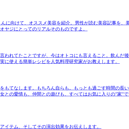
さんに向けて、オススメ美容を紹介。男性が読む美容記事を、
オヤジにとってのリアルそのものですよ。
言われてたことですが、今はオトコにも言えること。飲んだ後
実に使える簡単レシピを人気料理研究家がお教えします。
をもてなします。もちろん自らも。もっとも過ごす時間の長い
女との愛情も、仲間との遊びも、すべてはお気に入りの”家”
アイテム、そしてその演出効果をお伝えします。