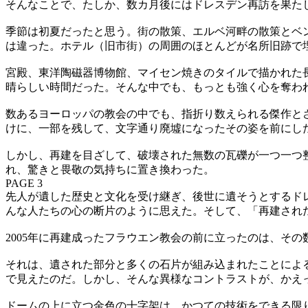
そんなことで、たしか、数カ月後にはドレスデン再訪を果た
季節は初夏だったと思う。街の散策、エルベ河畔の散策とベ
は違った。ホテル（旧市街）の周囲のほとんどが名所旧跡で
宮殿、東洋陶磁器博物館、マイセン焼きのタイルで描かれた
晴らしい時間だった。そんな中でも、もっとも強く心を奪わ
数あるヨーロッパの教会の中でも、指折り数えられる傑作と
けに、一部を残して、文字通り廃墟になったその姿を前にし
しかし、再建を目ざして、破壊された無数の瓦礫が一つ一つ
れ、驚きと畏敬の気持ちに置き換わった。
PAGE 3
先人が遺した歴史と文化を受け継ぎ、後世に遺そうとするド
んな人たちの心の断片のように思えた。そして、「再建され
2005年に再建成ったフラウエン教会の前に立ったのは、そ
それは、遺された部分と多くの石片が組み込まれたことによ
で見えたのだ。しかし、そんな異様なコントラストが、かえ
ドームの上に立つ金色の十字架は、かつての技術をできる限