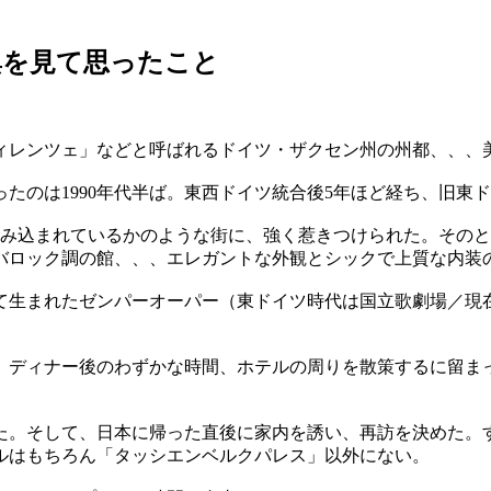
興を見て思ったこと
ィレンツェ」などと呼ばれるドイツ・ザクセン州の州都、、、
ったのは1990年代半ば。東西ドイツ統合後5年ほど経ち、旧東
刻み込まれているかのような街に、強く惹きつけられた。その
たバロック調の館、、、エレガントな外観とシックで上質な内装
て生まれたゼンパーオーパー（東ドイツ時代は国立歌劇場／現
。ディナー後のわずかな時間、ホテルの周りを散策するに留ま
た。そして、日本に帰った直後に家内を誘い、再訪を決めた。
ルはもちろん「タッシエンベルクパレス」以外にない。