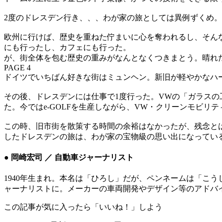
2度のドレスデン行き、、、わが家の旅としては異例ずくめ
欧州に行けば、歴史を重ねた佇まいに心を奪われるし、そん
にも行ったし、カフェにも行った。
が、街全体を包む歴史の重みがなんとなくつきまとう。晴れ
PAGE 4
ドイツでいちばん好きな街はミュンヘン。新旧が軽やかなハ
その後、ドレスデンには仕事で1度行った。VWの「ガラス
た。今ではe-GOLFを生産しながら、VW・クリーンモビリ
この時、旧市街を散策する時間の余裕はなかったが、残念と
したドレスデンの旅は、わが家の宝物級の思い出になってい
● 岡崎宏司 ／ 自動車ジャーナリスト
1940年生まれ。本名は「ひろし」だが、ペンネームは「こ
ャーナリストに。メーカーの車両開発やデザイン等のアドバ
この記事が気に入ったら「いいね！」しよう