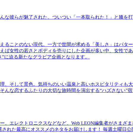
んな彼らが魅了された、ついつい「一本取られた！」と膝を打
えることのない現代。一方で世間が求める「美しさ」はパター
ば女性の若さとボディを売りにした企画が多い中、女性であるKao
さ”に迫る新たなグラビア企画となります。
理、そして景色。気持ちのいい温泉と高いホスピタリティも大
そんな恋するふたりの大切な旅時間を演出する“ハズさない”宿
、エレクトロニクスなどなど、Web LEON編集者がさまざ
30本に厳選された最高にオススメのネタをお届けします！ 毎週土曜日