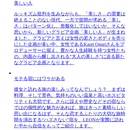
美しい人
ルッキズム批判を生みながらも、「美しさ」の需要は
絶えることのない現代。一方で世間が求める「美し
さ」はパターン化し、形骸化してはいないか、そんな
思いから、新しいグラビア企画「美しい人」が生まれ
ました。グラビアと言えば女性の若さとボディを売り
にした企画が多い中、女性であるKaori Oguriさんをプ
ロデューサーに据え、豊かな人生経験を持つ女性たち
の、内面から醸し出される“大人の美しさ”に迫る新た
なグラビア企画となります。
モテる宿にはワケがある
彼女と訪れる旅の楽しみってなんでしょう？ まずは
料理、そして景色。気持ちのいい温泉と高いホスピタ
リティも大切です。さらに設えや歴史などその宿なら
ではの個性的な魅力があれば、旅はきっと素晴らしい
思い出になるはず。そんな恋するふたりの大切な旅時
間を演出する“ハズさない”宿を、LEONが実際に訪れ
た中から自信をもってご紹介します。