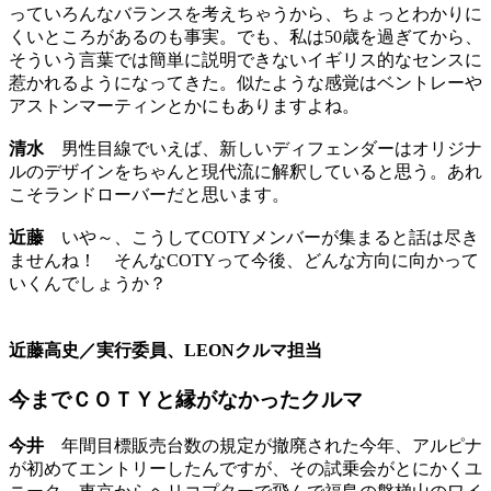
っていろんなバランスを考えちゃうから、ちょっとわかりに
くいところがあるのも事実。でも、私は50歳を過ぎてから、
そういう言葉では簡単に説明できないイギリス的なセンスに
惹かれるようになってきた。似たような感覚はベントレーや
アストンマーティンとかにもありますよね。
清水
男性目線でいえば、新しいディフェンダーはオリジナ
ルのデザインをちゃんと現代流に解釈していると思う。あれ
こそランドローバーだと思います。
近藤
いや～、こうしてCOTYメンバーが集まると話は尽き
ませんね！ そんなCOTYって今後、どんな方向に向かって
いくんでしょうか？
近藤高史／実行委員、LEONクルマ担当
今までＣＯＴＹと縁がなかったクルマ
今井
年間目標販売台数の規定が撤廃された今年、アルピナ
が初めてエントリーしたんですが、その試乗会がとにかくユ