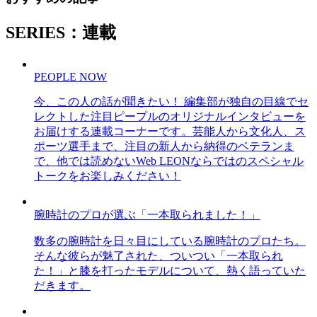
SERIES：連載
PEOPLE NOW
今、この人の話が聞きたい！ 編集部が独自の目線でセ
レクトした注目ピープルのオリジナルインタビューを
お届けする連載コーナーです。芸能人から文化人、ス
ポーツ選手まで、注目の新人から納得のベテランま
で、他では読めないWeb LEONならではのスペシャル
トークをお楽しみください！
腕時計のプロが選ぶ「一本取られました！」
数多の腕時計を日々目にしている腕時計のプロたち。
そんな彼らが魅了された、ついつい「一本取られ
た！」と膝を打ったモデルについて、熱く語っていた
だきます。