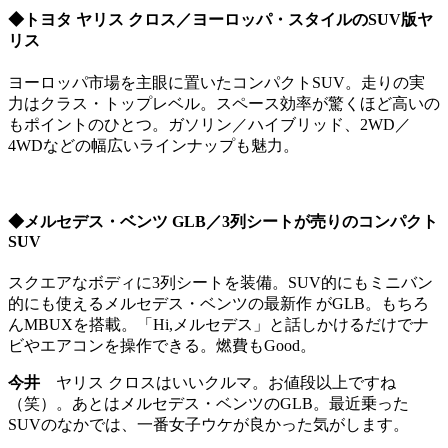
◆トヨタ ヤリス クロス／ヨーロッパ・スタイルのSUV版ヤ
リス
ヨーロッパ市場を主眼に置いたコンパクトSUV。走りの実
力はクラス・トップレベル。スペース効率が驚くほど高いの
もポイントのひとつ。ガソリン／ハイブリッド、2WD／
4WDなどの幅広いラインナップも魅力。
◆メルセデス・ベンツ GLB／3列シートが売りのコンパクト
SUV
スクエアなボディに3列シートを装備。SUV的にもミニバン
的にも使えるメルセデス・ベンツの最新作 がGLB。もちろ
んMBUXを搭載。「Hi,メルセデス」と話しかけるだけでナ
ビやエアコンを操作できる。燃費もGood。
今井
ヤリス クロスはいいクルマ。お値段以上ですね
（笑）。あとはメルセデス・ベンツのGLB。最近乗った
SUVのなかでは、一番女子ウケが良かった気がします。