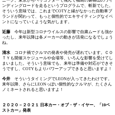
ニーク。東京からヘリコプターで飛んで福島の磐梯山のワイ
ンディングロードを走るというプログラムで、斬新でした。
そういう意味では、これまでCOTYと縁がなかった自動車ブ
ランドが関わって、もっと個性的でエキサイティングなイベ
ントになっていくような気がします。
近藤
今年は新型コロナウイルスの影響で自粛ムードも強か
ったし、来年以降は各メーカーの動きが活発になるでしょう
ね。
清水
コロナ禍でクルマの発表や発売が遅れています。ＣＯ
ＴＹも開催スケジュールや会場等、いろんな影響を受けてし
まいました。そういう意味でも、来年は準備や対応ができそ
うですし、COTYもよりパワーアップできると思いますよ！
今井
そういうタイミングでLEONが入ってきたわけです。
来年以降、さらにLEONっぽい個性的なクルマが、たくさん
ノミネートされると思いますよ！
２０２０－２０２１ 日本カー・オブ・ザ・イヤー、「10ベ
ストカー」発表