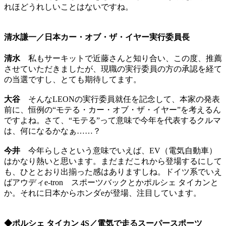
れほどうれしいことはないですね。
清水謙一／日本カー・オブ・ザ・イヤー実行委員長
清水
私もサーキットで近藤さんと知り合い、この度、推薦
させていただきましたが、現職の実行委員の方の承認を経て
の当選ですし、とても期待してます。
大谷
そんなLEONの実行委員就任を記念して、本家の発表
前に、恒例の“モテる・カー・オブ・ザ・イヤー”を考えるん
ですよね。さて、“モテる”って意味で今年を代表するクルマ
は、何になるかなぁ……？
今井
今年らしさという意味でいえば、EV（電気自動車）
はかなり熱いと思います。まだまだこれから登場するにして
も、ひととおり出揃った感はありますしね。ドイツ系でいえ
ばアウディe-tron スポーツバックとかポルシェ タイカンと
か。それに日本からホンダeが登場、注目しています。
◆ポルシェ タイカン 4S／電気で走るスーパースポーツ