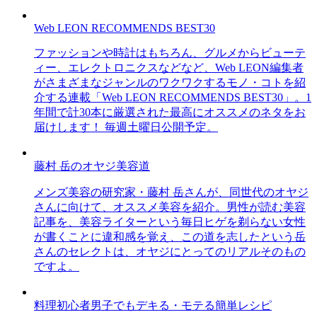
Web LEON RECOMMENDS BEST30
ファッションや時計はもちろん、グルメからビューテ
ィー、エレクトロニクスなどなど、Web LEON編集者
がさまざまなジャンルのワクワクするモノ・コトを紹
介する連載「Web LEON RECOMMENDS BEST30」。1
年間で計30本に厳選された最高にオススメのネタをお
届けします！ 毎週土曜日公開予定。
藤村 岳のオヤジ美容道
メンズ美容の研究家・藤村 岳さんが、同世代のオヤジ
さんに向けて、オススメ美容を紹介。男性が読む美容
記事を、美容ライターという毎日ヒゲを剃らない女性
が書くことに違和感を覚え、この道を志したという岳
さんのセレクトは、オヤジにとってのリアルそのもの
ですよ。
料理初心者男子でもデキる・モテる簡単レシピ