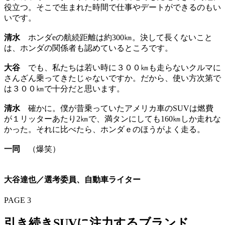
役立つ。そこで生まれた時間で仕事やデートができるのもい
いです。
清水
ホンダeの航続距離は約300㎞。決して長くないこと
は、ホンダの関係者も認めているところです。
大谷
でも、私たちは若い時に３００㎞も走らないクルマに
さんざん乗ってきたじゃないですか。だから、使い方次第で
は３００㎞で十分だと思います。
清水
確かに。僕が昔乗っていたアメリカ車のSUVは燃費
が１リッターあたり2㎞で、満タンにしても160㎞しか走れな
かった。それに比べたら、ホンダｅのほうがよく走る。
一同
（爆笑）
大谷達也／選考委員、自動車ライター
PAGE 3
引き続きSUVに注力するブランド