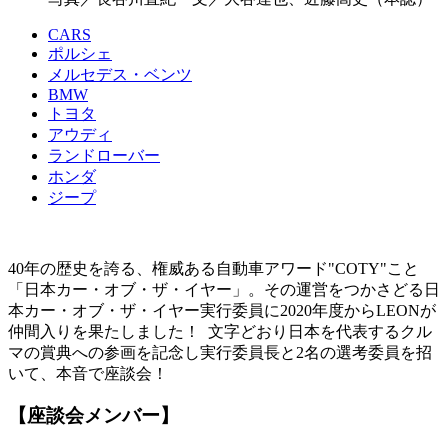
CARS
ポルシェ
メルセデス・ベンツ
BMW
トヨタ
アウディ
ランドローバー
ホンダ
ジープ
40年の歴史を誇る、権威ある自動車アワード"COTY"こと
「日本カー・オブ・ザ・イヤー」。その運営をつかさどる日
本カー・オブ・ザ・イヤー実行委員に2020年度からLEONが
仲間入りを果たしました！ 文字どおり日本を代表するクル
マの賞典への参画を記念し実行委員長と2名の選考委員を招
いて、本音で座談会！
【座談会メンバー】