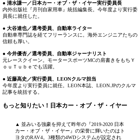
● 清水謙一／日本カー・オブ・ザ・イヤー実行委員長
内外出版社『月刊自家用車』統括編集長。今年度より実行委
員長に就任した。
● 大谷達也／選考委員、自動車ライター
自動車専門誌を経てフリーランスに。海外エンジニアたちの
信頼も厚い。
● 今井優杏／選考委員、自動車ジャーナリスト
元レースクイーン。モータースポーツMCの肩書きをもちＹ
ｏｕＴｕｂｅでも活躍。
● 近藤高史／実行委員、LEONクルマ担当
今年度より実行委員に就任。LEON本誌、LEON.JPのクルマ
記事を統括する。
もっと知りたい！日本カー・オブ・ザ・イヤー
▲ 並みいる強豪を抑えて昨年の『2019-2020 日本
カー・オブ・ザ・イヤー』の栄誉に輝いたのはト
ヨタのRAV4。3種類の4WDシステムが設定され