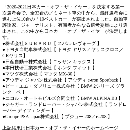
「2020-2021日本カー・オブ・ザ・イヤー」を決定する第一
次選考会で、全33台のノミネート車の中から、最終選考会に
進む上位10台の「10ベストカー」が選出されました。自動車
評論家、ジャーナリスト、有識者からなる選考委員により選
出され、この中から日本カー・オブ・ザ・イヤーが決定しま
す。
●株式会社ＳＵＢＡＲＵ【 スバル レヴォーグ 】
●トヨタ自動車株式会社【 トヨタ ヤリス／ヤリスクロス／
GRヤリス】
●日産自動車株式会社【 ニッサン キックス 】
●本田技研工業株式会社【 ホンダ フィット 】
●マツダ株式会社【 マツダ MX-30 】
●アウディ ジャパン株式会社【 アウディ e-tron Sportback 】
●ビー・エム・ダブリュー株式会社【 BMW 2シリーズ グラ
ンクーペ 】
●ニコル・オートモビルズ合同会社【 BMW ALPINA B3 】
●ジャガー・ランドローバー・ジャパン株式会社【 ランドロ
ーバー ディフェンダー 】
●Groupe PSA Japan株式会社【 プジョー 208／e-208 】
上記結果は日本カー・オブ・ザ・イヤーのホームページ