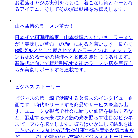
お洒落オヤジの実例をもとに、着こなし術とキーとな
るアイテム、そしてその演出効果をお伝えします。
山本益博のラーメン革命！
日本初の料理評論家、山本益博さんはいま、ラーメン
が「美味しい革命」の渦中にあると言います。長らく
B級グルメとして愛されてきたラーメンは、ミシュラ
ンも認める一流の料理へと変貌を遂げつつあります。
新時代に向けて群雄割拠する街のラーメン店を巨匠自
らが実食リポートする連載です。
ビジネス ストーリー
ビジネスの第一線で活躍する著名人のインタビュー企
画です。時代をリードする商品やサービスを産み出
す、ユニークな視点で社会に新しい価値を提供するな
ど、混迷する未来にひと筋の光を照らす注目のビジネ
スピープルを取材します。彼らはいかにして結果を出
したのか？ 人知れぬ苦労や仕事で得た意外な気づきな
ど、ここでしか読めない充実のビジネスストーリーを