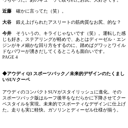
近藤
確かに言ってた（笑）。
大谷
鍛え上げられたアスリートの筋肉質なお尻、的な？
今井
そういうの、キライじゃないです（笑）。運転した感
じも好き。ステアリングが軽めで、あとはディーゼル・エン
ジンがキメ細かな回り方をするのに、踏めばグワッとワイル
ドなパワーが湧きだしてくるところも面白いです。
PAGE 4
◆アウディ Q3 スポーツバック／未来的デザインのたくまし
いSUVクーペ
アウディのコンパクトSUVがスタイリッシュに進化。その
スポーツバック版はルーフ後半をなだらかに下降させてクー
ペスタイルを実現。未来的でスポーティなデザインに仕上げ
た。走りも実に軽快。ガソリンとディーゼル仕様が揃う。