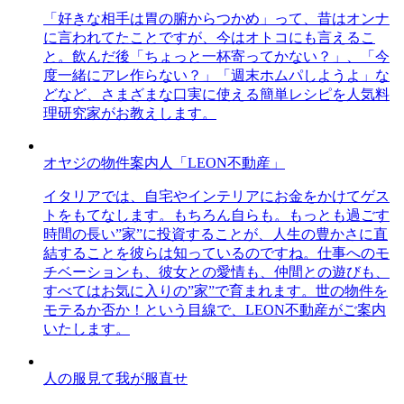
「好きな相手は胃の腑からつかめ」って、昔はオンナ
に言われてたことですが、今はオトコにも言えるこ
と。飲んだ後「ちょっと一杯寄ってかない？」、「今
度一緒にアレ作らない？」「週末ホムパしようよ」な
どなど、さまざまな口実に使える簡単レシピを人気料
理研究家がお教えします。
オヤジの物件案内人「LEON不動産」
イタリアでは、自宅やインテリアにお金をかけてゲス
トをもてなします。もちろん自らも。もっとも過ごす
時間の長い”家”に投資することが、人生の豊かさに直
結することを彼らは知っているのですね。仕事へのモ
チベーションも、彼女との愛情も、仲間との遊びも、
すべてはお気に入りの”家”で育まれます。世の物件を
モテるか否か！という目線で、LEON不動産がご案内
いたします。
人の服見て我が服直せ