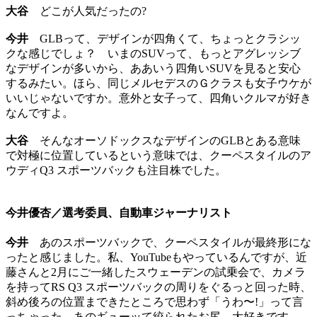
大谷
どこが人気だったの?
今井
GLBって、デザインが四角くて、ちょっとクラシッ
クな感じでしょ？ いまのSUVって、もっとアグレッシブ
なデザインが多いから、ああいう四角いSUVを見ると安心
するみたい。ほら、同じメルセデスのＧクラスも女子ウケが
いいじゃないですか。意外と女子って、四角いクルマが好き
なんですよ。
大谷
そんなオーソドックスなデザインのGLBとある意味
で対極に位置しているという意味では、クーペスタイルのア
ウディQ3 スポーツバックも注目株でした。
今井優杏／選考委員、自動車ジャーナリスト
今井
あのスポーツバックで、クーペスタイルが最終形にな
ったと感じました。私、YouTubeもやっているんですが、近
藤さんと2月にご一緒したスウェーデンの試乗会で、カメラ
を持ってRS Q3 スポーツバックの周りをぐるっと回った時、
斜め後ろの位置まできたところで思わず「うわ〜!」って言
っちゃった。あのギューッて絞られたお尻、大好きです。