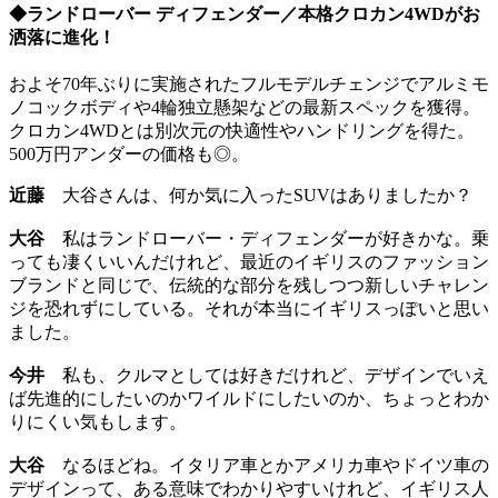
◆ランドローバー ディフェンダー／本格クロカン4WDがお
洒落に進化！
およそ70年ぶりに実施されたフルモデルチェンジでアルミモ
ノコックボディや4輪独立懸架などの最新スペックを獲得。
クロカン4WDとは別次元の快適性やハンドリングを得た。
500万円アンダーの価格も◎。
近藤
大谷さんは、何か気に入ったSUVはありましたか？
大谷
私はランドローバー・ディフェンダーが好きかな。乗
っても凄くいいんだけれど、最近のイギリスのファッション
ブランドと同じで、伝統的な部分を残しつつ新しいチャレン
ジを恐れずにしている。それが本当にイギリスっぽいと思い
ました。
今井
私も、クルマとしては好きだけれど、デザインでいえ
ば先進的にしたいのかワイルドにしたいのか、ちょっとわか
りにくい気もします。
大谷
なるほどね。イタリア車とかアメリカ車やドイツ車の
デザインって、ある意味でわかりやすいけれど、イギリス人