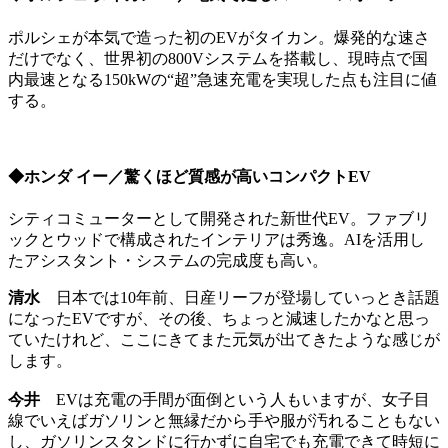
ポルシェが本気で造った初のEVがタイカン。爆発的な速さ
だけでなく、世界初の800Vシステムを搭載し、現時点で国
内最速となる150kWの“超”急速充電を実現した点も注目に値
する。
◆ホンダ イー／驚くほど質感が高いコンパクトEV
シティコミューターとして開発された新世代EV。ファブリ
ックとウッドで構成されたインテリアは秀逸。AIを活用し
たアシスタント・システムの完成度も高い。
清水
日本では10年前、日産リーフが登場していっとき話題
になったEVですが、その後、ちょっと減速したかなと思っ
ていたけれど、ここにきてまた元気が出てきたような感じが
します。
今井
EVは充電の手間が面倒という人もいますが、女子目
線でいえばガソリンと無縁だから手や服が汚れることもない
し、ガソリンスタンドに行かずに自宅でも充電できて時短に