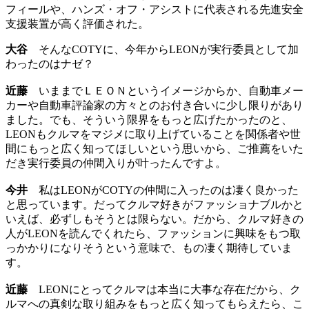
フィールや、ハンズ・オフ・アシストに代表される先進安全
支援装置が高く評価された。
大谷
そんなCOTYに、今年からLEONが実行委員として加
わったのはナゼ？
近藤
いままでＬＥＯＮというイメージからか、自動車メー
カーや自動車評論家の方々とのお付き合いに少し限りがあり
ました。でも、そういう限界をもっと広げたかったのと、
LEONもクルマをマジメに取り上げていることを関係者や世
間にもっと広く知ってほしいという思いから、ご推薦をいた
だき実行委員の仲間入りが叶ったんですよ。
今井
私はLEONがCOTYの仲間に入ったのは凄く良かった
と思っています。だってクルマ好きがファッショナブルかと
いえば、必ずしもそうとは限らない。だから、クルマ好きの
人がLEONを読んでくれたら、ファッションに興味をもつ取
っかかりになりそうという意味で、もの凄く期待していま
す。
近藤
LEONにとってクルマは本当に大事な存在だから、ク
ルマへの真剣な取り組みをもっと広く知ってもらえたら、こ