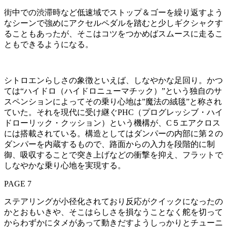
街中での渋滞時など低速域でストップ＆ゴーを繰り返すよう
なシーンで強めにアクセルペダルを踏むと少しギクシャクす
ることもあったが、そこはコツをつかめばスムースに走るこ
ともできるようになる。
シトロエンらしさの象徴といえば、しなやかな足回り。かつ
ては“ハイドロ（ハイドロニューマチック）”という独自のサ
スペンションによってその乗り心地は”魔法の絨毯”と称され
ていた。それを現代に受け継ぐPHC（プログレッシブ・ハイ
ドローリック・クッション）という機構が、C５エアクロス
には搭載されている。構造としてはダンパーの内部に第２の
ダンパーを内蔵するもので、路面からの入力を段階的に制
御、吸収することで突き上げなどの衝撃を抑え、フラットで
しなやかな乗り心地を実現する。
PAGE 7
ステアリングが小径化されており反応がクイックになったの
かとおもいきや、そこはらしさを損なうことなく舵を切って
からわずかにタメがあって動きだすようしっかりとチューニ