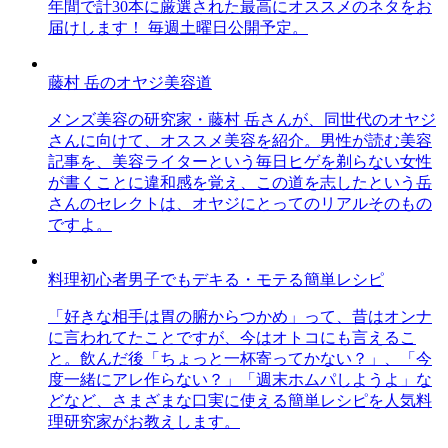
年間で計30本に厳選された最高にオススメのネタをお
届けします！ 毎週土曜日公開予定。
藤村 岳のオヤジ美容道
メンズ美容の研究家・藤村 岳さんが、同世代のオヤジ
さんに向けて、オススメ美容を紹介。男性が読む美容
記事を、美容ライターという毎日ヒゲを剃らない女性
が書くことに違和感を覚え、この道を志したという岳
さんのセレクトは、オヤジにとってのリアルそのもの
ですよ。
料理初心者男子でもデキる・モテる簡単レシピ
「好きな相手は胃の腑からつかめ」って、昔はオンナ
に言われてたことですが、今はオトコにも言えるこ
と。飲んだ後「ちょっと一杯寄ってかない？」、「今
度一緒にアレ作らない？」「週末ホムパしようよ」な
どなど、さまざまな口実に使える簡単レシピを人気料
理研究家がお教えします。