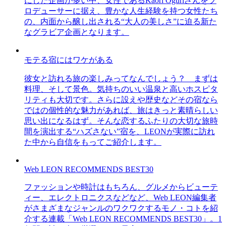
にした企画が多い中、女性であるKaori Oguriさんをプ
ロデューサーに据え、豊かな人生経験を持つ女性たち
の、内面から醸し出される“大人の美しさ”に迫る新た
なグラビア企画となります。
モテる宿にはワケがある
彼女と訪れる旅の楽しみってなんでしょう？ まずは
料理、そして景色。気持ちのいい温泉と高いホスピタ
リティも大切です。さらに設えや歴史などその宿なら
ではの個性的な魅力があれば、旅はきっと素晴らしい
思い出になるはず。そんな恋するふたりの大切な旅時
間を演出する“ハズさない”宿を、LEONが実際に訪れ
た中から自信をもってご紹介します。
Web LEON RECOMMENDS BEST30
ファッションや時計はもちろん、グルメからビューテ
ィー、エレクトロニクスなどなど、Web LEON編集者
がさまざまなジャンルのワクワクするモノ・コトを紹
介する連載「Web LEON RECOMMENDS BEST30」。1