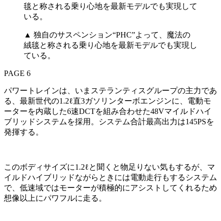
▲ 独自のサスペンション“PHC”よって、魔法の
絨毯と称される乗り心地を最新モデルでも実現し
ている。
PAGE 6
パワートレインは、いまステランティスグループの主力であ
る、最新世代の1.2ℓ直3ガソリンターボエンジンに、電動モ
ーターを内蔵した6速DCTを組み合わせた48Vマイルドハイ
ブリッドシステムを採用。システム合計最高出力は145PSを
発揮する。
このボディサイズに1.2ℓと聞くと物足りない気もするが、マ
イルドハイブリッドながらときには電動走行もするシステム
で、低速域ではモーターが積極的にアシストしてくれるため
想像以上にパワフルに走る。