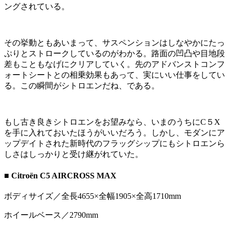
ングされている。
その挙動ともあいまって、サスペンションはしなやかにたっ
ぷりとストロークしているのがわかる。路面の凹凸や目地段
差もこともなげにクリアしていく。先のアドバンストコンフ
ォートシートとの相乗効果もあって、実にいい仕事をしてい
る。この瞬間がシトロエンだね、である。
もし古き良きシトロエンをお望みなら、いまのうちにC５X
を手に入れておいたほうがいいだろう。しかし、モダンにア
ップデイトされた新時代のフラッグシップにもシトロエンら
しさはしっかりと受け継がれていた。
■ Citroën C5 AIRCROSS MAX
ボディサイズ／全長4655×全幅1905×全高1710mm
ホイールベース／2790mm