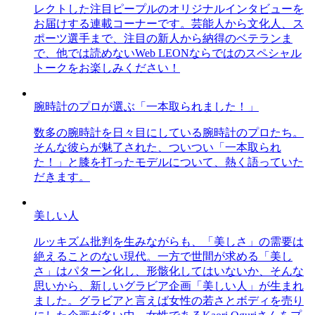
レクトした注目ピープルのオリジナルインタビューを
お届けする連載コーナーです。芸能人から文化人、ス
ポーツ選手まで、注目の新人から納得のベテランま
で、他では読めないWeb LEONならではのスペシャル
トークをお楽しみください！
腕時計のプロが選ぶ「一本取られました！」
数多の腕時計を日々目にしている腕時計のプロたち。
そんな彼らが魅了された、ついつい「一本取られ
た！」と膝を打ったモデルについて、熱く語っていた
だきます。
美しい人
ルッキズム批判を生みながらも、「美しさ」の需要は
絶えることのない現代。一方で世間が求める「美し
さ」はパターン化し、形骸化してはいないか、そんな
思いから、新しいグラビア企画「美しい人」が生まれ
ました。グラビアと言えば女性の若さとボディを売り