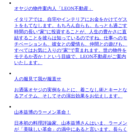
オヤジの物件案内人「LEON不動産」
イタリアでは、自宅やインテリアにお金をかけてゲス
トをもてなします。もちろん自らも。もっとも過ごす
時間の長い”家”に投資することが、人生の豊かさに直
結することを彼らは知っているのですね。仕事へのモ
チベーションも、彼女との愛情も、仲間との遊びも、
すべてはお気に入りの”家”で育まれます。世の物件を
モテるか否か！という目線で、LEON不動産がご案内
いたします。
人の服見て我が服直せ
お洒落オヤジの実例をもとに、着こなし術とキーとな
るアイテム、そしてその演出効果をお伝えします。
山本益博のラーメン革命！
日本初の料理評論家、山本益博さんはいま、ラーメン
が「美味しい革命」の渦中にあると言います。長らく