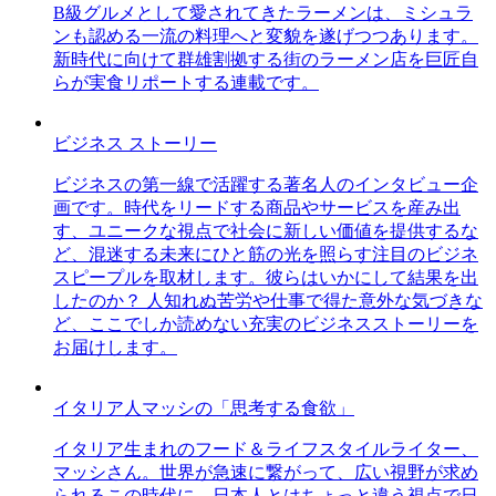
B級グルメとして愛されてきたラーメンは、ミシュラ
ンも認める一流の料理へと変貌を遂げつつあります。
新時代に向けて群雄割拠する街のラーメン店を巨匠自
らが実食リポートする連載です。
ビジネス ストーリー
ビジネスの第一線で活躍する著名人のインタビュー企
画です。時代をリードする商品やサービスを産み出
す、ユニークな視点で社会に新しい価値を提供するな
ど、混迷する未来にひと筋の光を照らす注目のビジネ
スピープルを取材します。彼らはいかにして結果を出
したのか？ 人知れぬ苦労や仕事で得た意外な気づきな
ど、ここでしか読めない充実のビジネスストーリーを
お届けします。
イタリア人マッシの「思考する食欲」
イタリア生まれのフード＆ライフスタイルライター、
マッシさん。世界が急速に繋がって、広い視野が求め
られるこの時代に、日本人とはちょっと違う視点で日