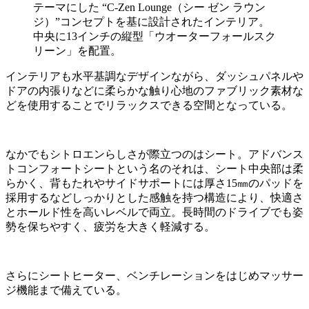
テーマにした “C-Zen Lounge（シー ゼン ラウン
ジ）”コンセプトを基に設計されたインテリア。
中央に13インチの縦型「ウオーターフォールスク
リーン」を配置。
インテリアも水平基調なデザインながら、ダッシュパネルや
ドアの内張りなどに柔らかな触り心地のファブリック素材な
どを使用することでリラックスできる空間となっている。
なかでもシトロエンらしさが際立つのはシート。アドバンス
トコンフォートシートという名のそれは、シート中央部は柔
らかく、背もたれやサイドサポートには厚さ15㎜のパッドを
採用するなどしっかりとした感触を持つ構造により、快適さ
とホールド性を高いレベルで両立。長時間のドライブでも姿
勢を保ちやすく、疲労を大きく軽減する。
さらにシートヒーター、ベンチレーションをはじめマッサー
ジ機能まで備えている。