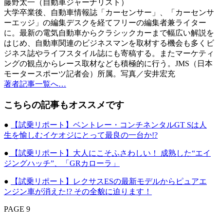
藤野太一（自動車ジャーナリスト）
大学卒業後、自動車情報誌「カーセンサー」、「カーセンサ
ーエッジ」の編集デスクを経てフリーの編集者兼ライター
に。最新の電気自動車からクラシックカーまで幅広い解説を
はじめ、自動車関連のビジネスマンを取材する機会も多くビ
ジネス誌やライフスタイル誌にも寄稿する。またマーケティ
ングの観点からレース取材なども積極的に行う。JMS（日本
モータースポーツ記者会）所属。写真／安井宏充
著者記事一覧へ…
こちらの記事もオススメです
●
【試乗リポート】ベントレー・コンチネンタルGT Sは人
生を愉しむイケオジにとって最良の一台か!?
●
【試乗リポート】大人にこそふさわしい！ 成熟した“エイ
ジングハッチ”、「GRカローラ」
●
【試乗リポート】レクサスESの最新モデルからピュアエ
ンジン車が消えた!? その全貌に迫ります！
PAGE 9