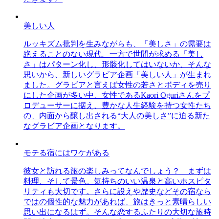
美しい人
ルッキズム批判を生みながらも、「美しさ」の需要は
絶えることのない現代。一方で世間が求める「美し
さ」はパターン化し、形骸化してはいないか、そんな
思いから、新しいグラビア企画「美しい人」が生まれ
ました。グラビアと言えば女性の若さとボディを売り
にした企画が多い中、女性であるKaori Oguriさんをプ
ロデューサーに据え、豊かな人生経験を持つ女性たち
の、内面から醸し出される“大人の美しさ”に迫る新た
なグラビア企画となります。
モテる宿にはワケがある
彼女と訪れる旅の楽しみってなんでしょう？ まずは
料理、そして景色。気持ちのいい温泉と高いホスピタ
リティも大切です。さらに設えや歴史などその宿なら
ではの個性的な魅力があれば、旅はきっと素晴らしい
思い出になるはず。そんな恋するふたりの大切な旅時