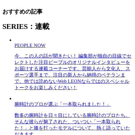
おすすめの記事
SERIES：連載
PEOPLE NOW
今、この人の話が聞きたい！ 編集部が独自の目線でセ
レクトした注目ピープルのオリジナルインタビューを
お届けする連載コーナーです。芸能人から文化人、ス
ポーツ選手まで、注目の新人から納得のベテランま
で、他では読めないWeb LEONならではのスペシャル
トークをお楽しみください！
腕時計のプロが選ぶ「一本取られました！」
数多の腕時計を日々目にしている腕時計のプロたち。
そんな彼らが魅了された、ついつい「一本取られ
た！」と膝を打ったモデルについて、熱く語っていた
だきます。