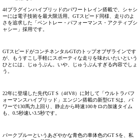
4ℓプラグインハイブリッドのパワートレイン搭載で、シャシ
ーには電子技術を最大限活用。GTスピード同様、走りのよ
さを追求した「ベントレー・パフォーマンス・アクティブシ
ャシー」採用です。
GTスピードがコンチネンタルGTのトップオブザラインです
が、もうすこし手軽にスポーティな走りを味わいたいという
ひとには、じゅうぶん。いや、じゅうぶんすぎる内容でしょ
う。
22年に登場した先代GT S（4ℓV8）に対して「ウルトラパフ
ォーマンスハイブリッド」エンジン搭載の新型GT Sは、パ
ワーで130馬力上回り、静止から時速100キロの加速タイム
も、0.5秒速い3.5秒です。
パークブルーというあざやかな青色の車体色のGT Sを、私