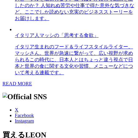
したのか？ 人知れぬ苦労や仕事で得た意外な気づきな
ど、ここでしか読めない充実のビジネスストーリーを
お届けします。
イタリア人マッシの「思考する食欲」
イタリア生まれのフード＆ライフスタイルライター、
マッシさん。世界が急速に繋がって、広い視野が求め
られるこの時代に、日本人とはちょっと違う視点で日
本と世界の食に関する文化や習慣、メニューなどにつ
いて考える連載です。
READ MORE
X
Facebook
Instagram
買えるLEON