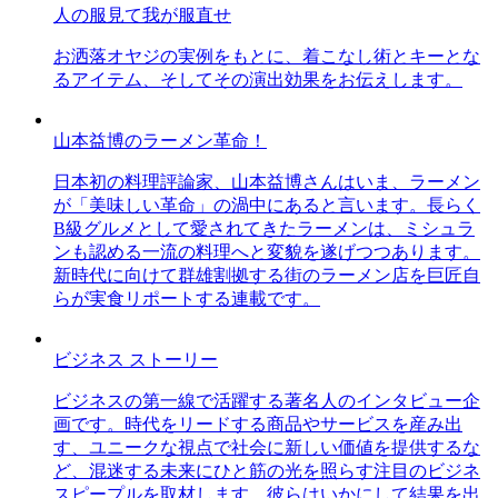
人の服見て我が服直せ
お洒落オヤジの実例をもとに、着こなし術とキーとな
るアイテム、そしてその演出効果をお伝えします。
山本益博のラーメン革命！
日本初の料理評論家、山本益博さんはいま、ラーメン
が「美味しい革命」の渦中にあると言います。長らく
B級グルメとして愛されてきたラーメンは、ミシュラ
ンも認める一流の料理へと変貌を遂げつつあります。
新時代に向けて群雄割拠する街のラーメン店を巨匠自
らが実食リポートする連載です。
ビジネス ストーリー
ビジネスの第一線で活躍する著名人のインタビュー企
画です。時代をリードする商品やサービスを産み出
す、ユニークな視点で社会に新しい価値を提供するな
ど、混迷する未来にひと筋の光を照らす注目のビジネ
スピープルを取材します。彼らはいかにして結果を出