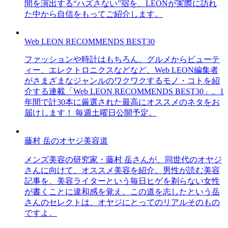
間を演出する“ハズさない”宿を、LEONが実際に訪れ
た中から自信をもってご紹介します。
Web LEON RECOMMENDS BEST30
ファッションや時計はもちろん、グルメからビューテ
ィー、エレクトロニクスなどなど、Web LEON編集者
がさまざまなジャンルのワクワクするモノ・コトを紹
介する連載「Web LEON RECOMMENDS BEST30」。1
年間で計30本に厳選された最高にオススメのネタをお
届けします！ 毎週土曜日公開予定。
藤村 岳のオヤジ美容道
メンズ美容の研究家・藤村 岳さんが、同世代のオヤジ
さんに向けて、オススメ美容を紹介。男性が読む美容
記事を、美容ライターという毎日ヒゲを剃らない女性
が書くことに違和感を覚え、この道を志したという岳
さんのセレクトは、オヤジにとってのリアルそのもの
ですよ。