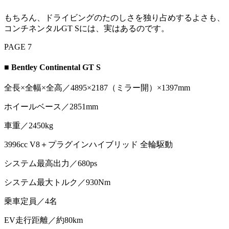
もちろん、ドライビングのたのしさを独り占めするよさも、
コンチネンタルGT Sには、実はあるのです。
PAGE 7
■
Bentley Continental GT S
全長×全幅×全高／4895×2187（ミラー開）×1397mm
ホイールベース／2851mm
車重／2450kg
3996cc V8＋プラグインハイブリッド 全輪駆動
システム最高出力／680ps
システム最大トルク／930Nm
乗車定員／4名
EV走行距離／約80km