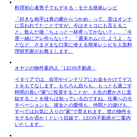
料理初心者男子でもデキる・モテる簡単レシピ
「好きな相手は胃の腑からつかめ」って、昔はオンナ
に言われてたことですが、今はオトコにも言えるこ
と。飲んだ後「ちょっと一杯寄ってかない？」、「今
度一緒にアレ作らない？」「週末ホムパしようよ」な
どなど、さまざまな口実に使える簡単レシピを人気料
理研究家がお教えします。
オヤジの物件案内人「LEON不動産」
イタリアでは、自宅やインテリアにお金をかけてゲス
トをもてなします。もちろん自らも。もっとも過ごす
時間の長い”家”に投資することが、人生の豊かさに直
結することを彼らは知っているのですね。仕事へのモ
チベーションも、彼女との愛情も、仲間との遊びも、
すべてはお気に入りの”家”で育まれます。世の物件を
モテるか否か！という目線で、LEON不動産がご案内
いたします。