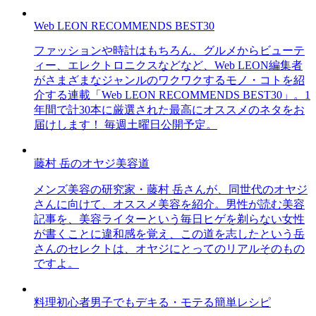
Web LEON RECOMMENDS BEST30
ファッションや時計はもちろん、グルメからビューテ
ィー、エレクトロニクスなどなど、Web LEON編集者
がさまざまなジャンルのワクワクするモノ・コトを紹
介する連載「Web LEON RECOMMENDS BEST30」。1
年間で計30本に厳選された最高にオススメのネタをお
届けします！ 毎週土曜日公開予定。
藤村 岳のオヤジ美容道
メンズ美容の研究家・藤村 岳さんが、同世代のオヤジ
さんに向けて、オススメ美容を紹介。男性が読む美容
記事を、美容ライターという毎日ヒゲを剃らない女性
が書くことに違和感を覚え、この道を志したという岳
さんのセレクトは、オヤジにとってのリアルそのもの
ですよ。
料理初心者男子でもデキる・モテる簡単レシピ