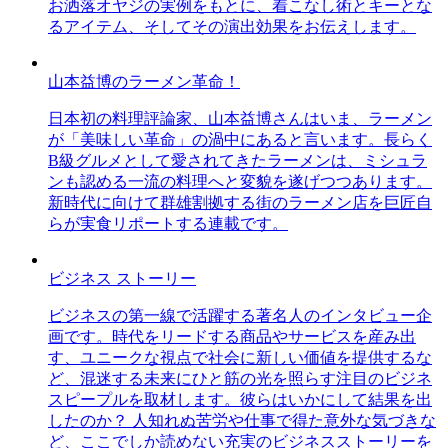
お洒落オヤジの実例をもとに、着こなし術とキーとな
るアイテム、そしてその演出効果をお伝えします。
山本益博のラーメン革命！
日本初の料理評論家、山本益博さんはいま、ラーメン
が「美味しい革命」の渦中にあると言います。長らく
B級グルメとして愛されてきたラーメンは、ミシュラ
ンも認める一流の料理へと変貌を遂げつつあります。
新時代に向けて群雄割拠する街のラーメン店を巨匠自
らが実食リポートする連載です。
ビジネス ストーリー
ビジネスの第一線で活躍する著名人のインタビュー企
画です。時代をリードする商品やサービスを産み出
す、ユニークな視点で社会に新しい価値を提供するな
ど、混迷する未来にひと筋の光を照らす注目のビジネ
スピープルを取材します。彼らはいかにして結果を出
したのか？ 人知れぬ苦労や仕事で得た意外な気づきな
ど、ここでしか読めない充実のビジネスストーリーを