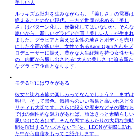
美しい人
ルッキズム批判を生みながらも、「美しさ」の需要は
絶えることのない現代。一方で世間が求める「美し
さ」はパターン化し、形骸化してはいないか、そんな
思いから、新しいグラビア企画「美しい人」が生まれ
ました。グラビアと言えば女性の若さとボディを売り
にした企画が多い中、女性であるKaori Oguriさんをプ
ロデューサーに据え、豊かな人生経験を持つ女性たち
の、内面から醸し出される“大人の美しさ”に迫る新た
なグラビア企画となります。
モテる宿にはワケがある
彼女と訪れる旅の楽しみってなんでしょう？ まずは
料理、そして景色。気持ちのいい温泉と高いホスピタ
リティも大切です。さらに設えや歴史などその宿なら
ではの個性的な魅力があれば、旅はきっと素晴らしい
思い出になるはず。そんな恋するふたりの大切な旅時
間を演出する“ハズさない”宿を、LEONが実際に訪れ
た中から自信をもってご紹介します。