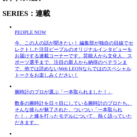
SERIES：連載
PEOPLE NOW
今、この人の話が聞きたい！ 編集部が独自の目線でセ
レクトした注目ピープルのオリジナルインタビューを
お届けする連載コーナーです。芸能人から文化人、ス
ポーツ選手まで、注目の新人から納得のベテランま
で、他では読めないWeb LEONならではのスペシャル
トークをお楽しみください！
腕時計のプロが選ぶ「一本取られました！」
数多の腕時計を日々目にしている腕時計のプロたち。
そんな彼らが魅了された、ついつい「一本取られ
た！」と膝を打ったモデルについて、熱く語っていた
だきます。