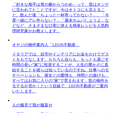
「好きな相手は胃の腑からつかめ」って、昔はオンナ
に言われてたことですが、今はオトコにも言えるこ
と。飲んだ後「ちょっと一杯寄ってかない？」、「今
度一緒にアレ作らない？」「週末ホムパしようよ」な
どなど、さまざまな口実に使える簡単レシピを人気料
理研究家がお教えします。
オヤジの物件案内人「LEON不動産」
イタリアでは、自宅やインテリアにお金をかけてゲス
トをもてなします。もちろん自らも。もっとも過ごす
時間の長い”家”に投資することが、人生の豊かさに直
結することを彼らは知っているのですね。仕事へのモ
チベーションも、彼女との愛情も、仲間との遊びも、
すべてはお気に入りの”家”で育まれます。世の物件を
モテるか否か！という目線で、LEON不動産がご案内
いたします。
人の服見て我が服直せ