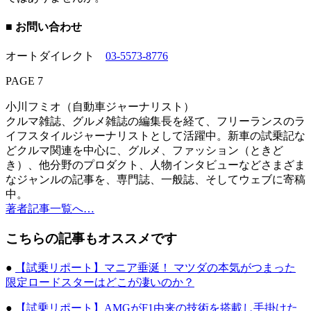
■ お問い合わせ
オートダイレクト
03-5573-8776
PAGE 7
小川フミオ（自動車ジャーナリスト）
クルマ雑誌、グルメ雑誌の編集長を経て、フリーランスのラ
イフスタイルジャーナリストとして活躍中。新車の試乗記な
どクルマ関連を中心に、グルメ、ファッション（ときど
き）、他分野のプロダクト、人物インタビューなどさまざま
なジャンルの記事を、専門誌、一般誌、そしてウェブに寄稿
中。
著者記事一覧へ…
こちらの記事もオススメです
●
【試乗リポート】マニア垂涎！ マツダの本気がつまった
限定ロードスターはどこが凄いのか？
●
【試乗リポート】AMGがF1由来の技術を搭載し手掛けた