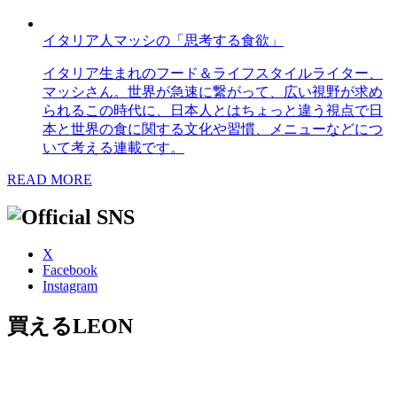
イタリア人マッシの「思考する食欲」
イタリア生まれのフード＆ライフスタイルライター、
マッシさん。世界が急速に繋がって、広い視野が求め
られるこの時代に、日本人とはちょっと違う視点で日
本と世界の食に関する文化や習慣、メニューなどにつ
いて考える連載です。
READ MORE
X
Facebook
Instagram
買えるLEON