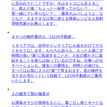
に言われてたことですが、今はオトコにも言えるこ
と。飲んだ後「ちょっと一杯寄ってかない？」、「今
度一緒にアレ作らない？」「週末ホムパしようよ」な
どなど、さまざまな口実に使える簡単レシピを人気料
理研究家がお教えします。
オヤジの物件案内人「LEON不動産」
イタリアでは、自宅やインテリアにお金をかけてゲス
トをもてなします。もちろん自らも。もっとも過ごす
時間の長い”家”に投資することが、人生の豊かさに直
結することを彼らは知っているのですね。仕事へのモ
チベーションも、彼女との愛情も、仲間との遊びも、
すべてはお気に入りの”家”で育まれます。世の物件を
モテるか否か！という目線で、LEON不動産がご案内
いたします。
人の服見て我が服直せ
お洒落オヤジの実例をもとに、着こなし術とキーとな