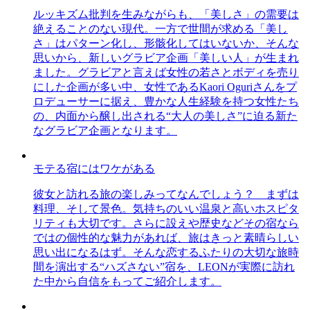
ルッキズム批判を生みながらも、「美しさ」の需要は
絶えることのない現代。一方で世間が求める「美し
さ」はパターン化し、形骸化してはいないか、そんな
思いから、新しいグラビア企画「美しい人」が生まれ
ました。グラビアと言えば女性の若さとボディを売り
にした企画が多い中、女性であるKaori Oguriさんをプ
ロデューサーに据え、豊かな人生経験を持つ女性たち
の、内面から醸し出される“大人の美しさ”に迫る新た
なグラビア企画となります。
モテる宿にはワケがある
彼女と訪れる旅の楽しみってなんでしょう？ まずは
料理、そして景色。気持ちのいい温泉と高いホスピタ
リティも大切です。さらに設えや歴史などその宿なら
ではの個性的な魅力があれば、旅はきっと素晴らしい
思い出になるはず。そんな恋するふたりの大切な旅時
間を演出する“ハズさない”宿を、LEONが実際に訪れ
た中から自信をもってご紹介します。