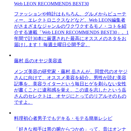
Web LEON RECOMMENDS BEST30
ファッションや時計はもちろん、グルメからビューテ
ィー、エレクトロニクスなどなど、Web LEON編集者
がさまざまなジャンルのワクワクするモノ・コトを紹
介する連載「Web LEON RECOMMENDS BEST30」。1
年間で計30本に厳選された最高にオススメのネタをお
届けします！ 毎週土曜日公開予定。
藤村 岳のオヤジ美容道
メンズ美容の研究家・藤村 岳さんが、同世代のオヤジ
さんに向けて、オススメ美容を紹介。男性が読む美容
記事を、美容ライターという毎日ヒゲを剃らない女性
が書くことに違和感を覚え、この道を志したという岳
さんのセレクトは、オヤジにとってのリアルそのもの
ですよ。
料理初心者男子でもデキる・モテる簡単レシピ
「好きな相手は胃の腑からつかめ」って、昔はオンナ