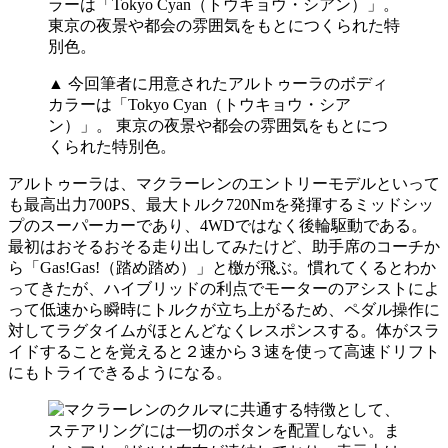
▲ 今回筆者に用意されたアルトゥーラのボディ
カラーは「Tokyo Cyan（トウキョウ・シア
ン）」。 東京の夜景や都会の雰囲気をもとにつ
くられた特別色。
アルトゥーラは、マクラーレンのエントリーモデルといって
も最高出力700PS、最大トルク720Nmを発揮するミッドシッ
プのスーパーカーであり、4WDではなく後輪駆動である。
最初はおそるおそる走り出してみたけど、助手席のコーチか
ら「Gas!Gas!（踏め踏め）」と檄が飛ぶ。慣れてくるとわか
ってきたが、ハイブリッドの利点でモーターのアシストによ
って低速から瞬時にトルクが立ち上がるため、ペダル操作に
対してラグタイムがほとんどなくレスポンスする。体がスラ
イドすることを覚えると２速から３速を使って高速ドリフト
にもトライできるようになる。