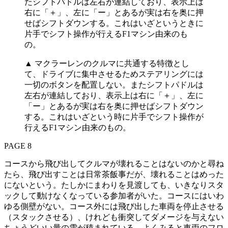
▲ マクラーレンのクルマに共通する特徴とし
て、ドライブに集中させるためステアリングには
一切のボタンを配置しない。またシフトパドルは
左右が連結しており、表示上は右に「＋」、左に
「ー」とあるが実は右を奥に押せばシフトダウン
する。これはいざという時に片手でシフト操作が
行えるF1マシン由来のもの。
PAGE 8
コースから飛び出してクルマが壊れることはないのかと尋ね
たら、飛び出すことは日常茶飯事だが、壊れることはめった
にないという。たしかにまわりを見渡しても、いきなりスタ
ックして動けなくなっている参加者がいた。コースにはいわ
ゆる側壁がない。コース外には飛び出した車両を停止させる
（スタックさせる）、けれども衝突してダメージを与えない
ちょうどいい量の雪が積まれている。よくみると車両のフロ