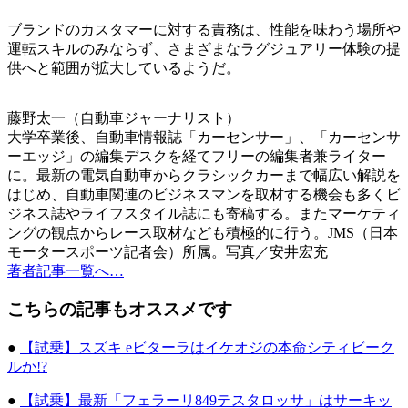
ブランドのカスタマーに対する責務は、性能を味わう場所や
運転スキルのみならず、さまざまなラグジュアリー体験の提
供へと範囲が拡大しているようだ。
藤野太一（自動車ジャーナリスト）
大学卒業後、自動車情報誌「カーセンサー」、「カーセンサ
ーエッジ」の編集デスクを経てフリーの編集者兼ライター
に。最新の電気自動車からクラシックカーまで幅広い解説を
はじめ、自動車関連のビジネスマンを取材する機会も多くビ
ジネス誌やライフスタイル誌にも寄稿する。またマーケティ
ングの観点からレース取材なども積極的に行う。JMS（日本
モータースポーツ記者会）所属。写真／安井宏充
著者記事一覧へ…
こちらの記事もオススメです
●
【試乗】スズキ eビターラはイケオジの本命シティビーク
ルか!?
●
【試乗】最新「フェラーリ849テスタロッサ」はサーキッ