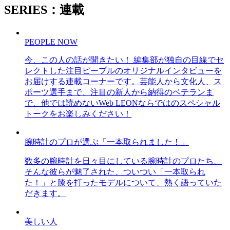
SERIES：連載
PEOPLE NOW
今、この人の話が聞きたい！ 編集部が独自の目線でセ
レクトした注目ピープルのオリジナルインタビューを
お届けする連載コーナーです。芸能人から文化人、ス
ポーツ選手まで、注目の新人から納得のベテランま
で、他では読めないWeb LEONならではのスペシャル
トークをお楽しみください！
腕時計のプロが選ぶ「一本取られました！」
数多の腕時計を日々目にしている腕時計のプロたち。
そんな彼らが魅了された、ついつい「一本取られ
た！」と膝を打ったモデルについて、熱く語っていた
だきます。
美しい人