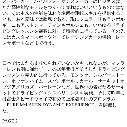
スーパーカー、ハイパフォーマンスメーカーのビジネスは、
ただ高性能なモデルをつくって売ればいいというものではな
い。その本来の性能を味わう場所や運転スキルを提供するこ
とも、ある意味では義務である。現にフェラーリもランボル
ギーニもアストンマーティンもポルシェも、いわゆるドライ
ビングレッスンを顧客に対して積極的に行っている。その先
にはカスタマースポーツとしてレーシングカーの供給、レー
スサポートなどまで行う。
日本ではまだあまり知られていないかもしれないが、マクラ
ーレンも例に漏れず、この10年間ほどそうしたドライビング
レッスンを精力的に行っている。モンツァ、シルバーストー
ン、ホッケンハイム、スパ、ポールリカール、サーキットオ
ブジアメリカズ、バーレーンなど、世界中の名だたるサーキ
ットでドライビングエクスペリエンスを実施。そして昨年に
は富士スピードウェイで初めて上級者向けのプログラム
「PURE McLAREN DYNAMIC EXPERIENCE」を開催し
た。
PAGE 2