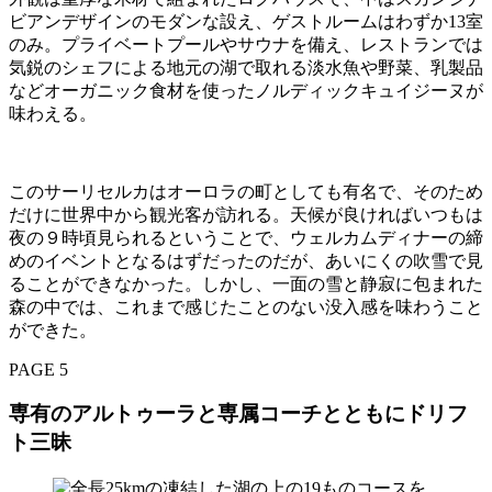
ビアンデザインのモダンな設え、ゲストルームはわずか13室
のみ。プライベートプールやサウナを備え、レストランでは
気鋭のシェフによる地元の湖で取れる淡水魚や野菜、乳製品
などオーガニック食材を使ったノルディックキュイジーヌが
味わえる。
このサーリセルカはオーロラの町としても有名で、そのため
だけに世界中から観光客が訪れる。天候が良ければいつもは
夜の９時頃見られるということで、ウェルカムディナーの締
めのイベントとなるはずだったのだが、あいにくの吹雪で見
ることができなかった。しかし、一面の雪と静寂に包まれた
森の中では、これまで感じたことのない没入感を味わうこと
ができた。
PAGE 5
専有のアルトゥーラと専属コーチとともにドリフ
ト三昧