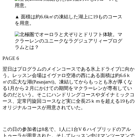
▲ 面積は約6.6k㎡の凍結した湖上に19ものコース
を用意。
PAGE 6
翌日はプログラムのメインコースである氷上ドライブに向か
う。レッスン会場はイヴァロ空港の西にある面積は約6.6ｋ
㎡の広大な湖(Pasasjarvi)。凍結してからもっとも氷が厚くな
る1月から２月にかけての期間をマクラーレンが専有してい
るのだという。そこにハンドリングコースやダイナミックコ
ース、定常円旋回コースなど実に全長25ｋｍを超える19もの
オリジナルコースが用意されていた。
この日の参加者は8名で、1人に1台V６ハイブリッドのアル
トゥーラが用意された。そしてレッスン中はマンツーマンで