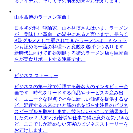
るアイテム、そしてその演出効果をお伝えします。
山本益博のラーメン革命！
日本初の料理評論家、山本益博さんはいま、ラーメン
が「美味しい革命」の渦中にあると言います。長らく
B級グルメとして愛されてきたラーメンは、ミシュラ
ンも認める一流の料理へと変貌を遂げつつあります。
新時代に向けて群雄割拠する街のラーメン店を巨匠自
らが実食リポートする連載です。
ビジネス ストーリー
ビジネスの第一線で活躍する著名人のインタビュー企
画です。時代をリードする商品やサービスを産み出
す、ユニークな視点で社会に新しい価値を提供するな
ど、混迷する未来にひと筋の光を照らす注目のビジネ
スピープルを取材します。彼らはいかにして結果を出
したのか？ 人知れぬ苦労や仕事で得た意外な気づきな
ど、ここでしか読めない充実のビジネスストーリーを
お届けします。