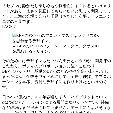
「セダンは静かだし乗り心地や操縦性にすぐれるというメリ
ットがあり、よさを見直してもらいたいと思って開発しまし
た」。上海の会場で会った千足（ちあし）浩平チーフエンジ
ニアの言葉です。
PAGE 7
▲ BEVのES500eのフロントマスクはレクサスRZ
を思わせるデザイン。
そのためにはデザインもたいへん重要というのが、開発陣の
こだわり。ボディのプロポーションに強くこだわり、
BEV（バッテリー駆動のEV）のためやや全高が上がってし
まったぶん、全幅をワイドめにして、全長も伸ばしてプロポ
ーションを再考。流麗なデザインを作り上げたというので
す。
日本への導入は、2026年春頃だそう。ハイブリッドとBEV
の2つのパワートレインによる展開になりそうですが、装備
など詳細はまだ発表されていません。デートにもよさそうな
クルマなので、楽しみにまとうではありませんか。