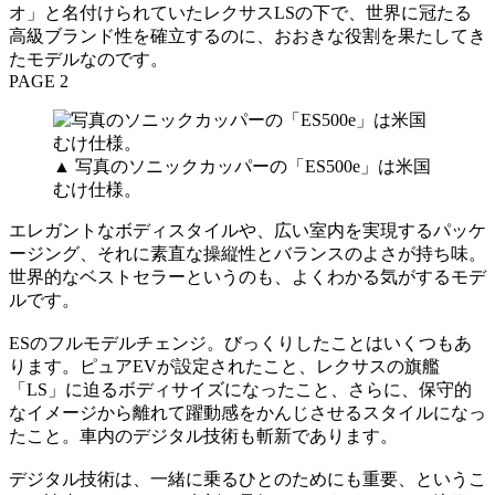
オ」と名付けられていたレクサスLSの下で、世界に冠たる
高級ブランド性を確立するのに、おおきな役割を果たしてき
たモデルなのです。
PAGE 2
▲ 写真のソニックカッパーの「ES500e」は米国
むけ仕様。
エレガントなボディスタイルや、広い室内を実現するパッケ
ージング、それに素直な操縦性とバランスのよさが持ち味。
世界的なベストセラーというのも、よくわかる気がするモデ
ルです。
ESのフルモデルチェンジ。びっくりしたことはいくつもあ
ります。ピュアEVが設定されたこと、レクサスの旗艦
「LS」に迫るボディサイズになったこと、さらに、保守的
なイメージから離れて躍動感をかんじさせるスタイルになっ
たこと。車内のデジタル技術も斬新であります。
デジタル技術は、一緒に乗るひとのためにも重要、というこ