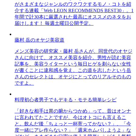
がさまざまなジャンルのワクワクするモノ・コトを紹
介する連載「Web LEON RECOMMENDS BEST30」。1
年間で計30本に厳選された最高にオススメのネタをお
届けします！ 毎週土曜日公開予定。
藤村 岳のオヤジ美容道
メンズ美容の研究家・藤村 岳さんが、同世代のオヤジ
さんに向けて、オススメ美容を紹介。男性が読む美容
記事を、美容ライターという毎日ヒゲを剃らない女性
が書くことに違和感を覚え、この道を志したという岳
さんのセレクトは、オヤジにとってのリアルそのもの
ですよ。
料理初心者男子でもデキる・モテる簡単レシピ
「好きな相手は胃の腑からつかめ」って、昔はオンナ
に言われてたことですが、今はオトコにも言えるこ
と。飲んだ後「ちょっと一杯寄ってかない？」、「今
度一緒にアレ作らない？」「週末ホムパしようよ」な