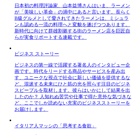
日本初の料理評論家、山本益博さんはいま、ラーメン
が「美味しい革命」の渦中にあると言います。長らく
B級グルメとして愛されてきたラーメンは、ミシュラ
ンも認める一流の料理へと変貌を遂げつつあります。
新時代に向けて群雄割拠する街のラーメン店を巨匠自
らが実食リポートする連載です。
ビジネス ストーリー
ビジネスの第一線で活躍する著名人のインタビュー企
画です。時代をリードする商品やサービスを産み出
す、ユニークな視点で社会に新しい価値を提供するな
ど、混迷する未来にひと筋の光を照らす注目のビジネ
スピープルを取材します。彼らはいかにして結果を出
したのか？ 人知れぬ苦労や仕事で得た意外な気づきな
ど、ここでしか読めない充実のビジネスストーリーを
お届けします。
イタリア人マッシの「思考する食欲」