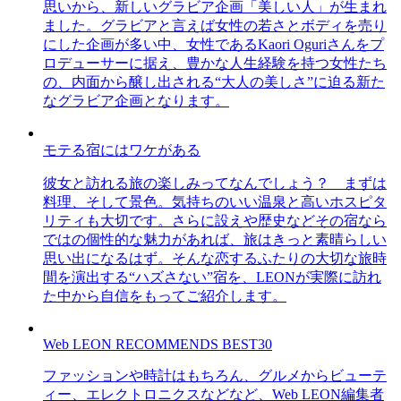
思いから、新しいグラビア企画「美しい人」が生まれ
ました。グラビアと言えば女性の若さとボディを売り
にした企画が多い中、女性であるKaori Oguriさんをプ
ロデューサーに据え、豊かな人生経験を持つ女性たち
の、内面から醸し出される“大人の美しさ”に迫る新た
なグラビア企画となります。
モテる宿にはワケがある
彼女と訪れる旅の楽しみってなんでしょう？ まずは
料理、そして景色。気持ちのいい温泉と高いホスピタ
リティも大切です。さらに設えや歴史などその宿なら
ではの個性的な魅力があれば、旅はきっと素晴らしい
思い出になるはず。そんな恋するふたりの大切な旅時
間を演出する“ハズさない”宿を、LEONが実際に訪れ
た中から自信をもってご紹介します。
Web LEON RECOMMENDS BEST30
ファッションや時計はもちろん、グルメからビューテ
ィー、エレクトロニクスなどなど、Web LEON編集者