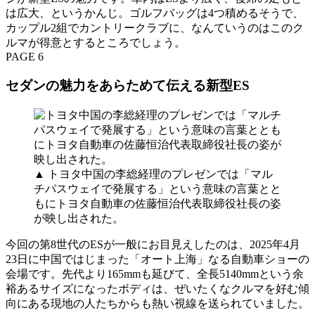
は広大、というかんじ。ゴルフバッグは4つ積めるそうで、
カップル2組でカントリークラブに、なんていうのはこのク
ルマが得意とするところでしょう。
PAGE 6
セダンの魅力をあらためて伝える新型ES
▲ トヨタ中国の李総経理のプレゼンでは「マル
チパスウェイで発展する」という意味の言葉とと
もにトヨタ自動車の佐藤恒治代表取締役社長の姿
が映し出された。
今回の第8世代のESが一般にお目見えしたのは、2025年4月
23日に中国ではじまった「オート上海」なる自動車ショーの
会場です。先代より165mmも延びて、全長5140mmという余
裕あるサイズになったボディは、ぜいたくなクルマを好む傾
向にある現地の人たちからも熱い視線を送られていました。