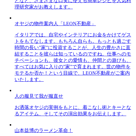
どなど、さまざまな口実に使える簡単レシピを人気料
理研究家がお教えします。
オヤジの物件案内人「LEON不動産」
イタリアでは、自宅やインテリアにお金をかけてゲス
トをもてなします。もちろん自らも。もっとも過ごす
時間の長い”家”に投資することが、人生の豊かさに直
結することを彼らは知っているのですね。仕事へのモ
チベーションも、彼女との愛情も、仲間との遊びも、
すべてはお気に入りの”家”で育まれます。世の物件を
モテるか否か！という目線で、LEON不動産がご案内
いたします。
人の服見て我が服直せ
お洒落オヤジの実例をもとに、着こなし術とキーとな
るアイテム、そしてその演出効果をお伝えします。
山本益博のラーメン革命！