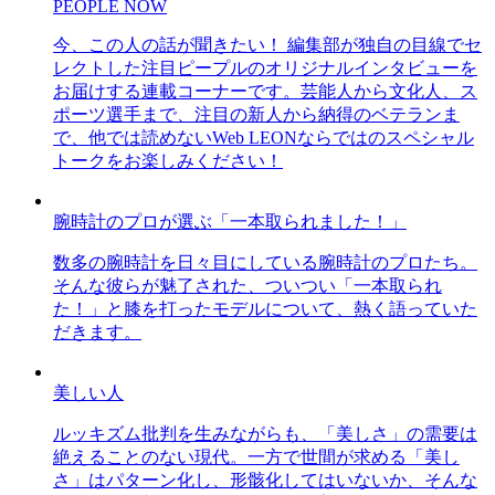
PEOPLE NOW
今、この人の話が聞きたい！ 編集部が独自の目線でセ
レクトした注目ピープルのオリジナルインタビューを
お届けする連載コーナーです。芸能人から文化人、ス
ポーツ選手まで、注目の新人から納得のベテランま
で、他では読めないWeb LEONならではのスペシャル
トークをお楽しみください！
腕時計のプロが選ぶ「一本取られました！」
数多の腕時計を日々目にしている腕時計のプロたち。
そんな彼らが魅了された、ついつい「一本取られ
た！」と膝を打ったモデルについて、熱く語っていた
だきます。
美しい人
ルッキズム批判を生みながらも、「美しさ」の需要は
絶えることのない現代。一方で世間が求める「美し
さ」はパターン化し、形骸化してはいないか、そんな