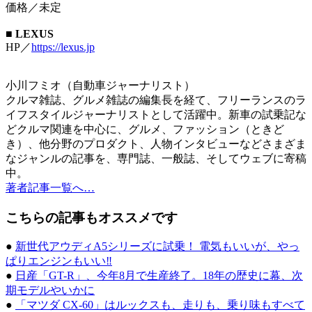
価格／未定
■
LEXUS
HP／
https://lexus.jp
小川フミオ（自動車ジャーナリスト）
クルマ雑誌、グルメ雑誌の編集長を経て、フリーランスのラ
イフスタイルジャーナリストとして活躍中。新車の試乗記な
どクルマ関連を中心に、グルメ、ファッション（ときど
き）、他分野のプロダクト、人物インタビューなどさまざま
なジャンルの記事を、専門誌、一般誌、そしてウェブに寄稿
中。
著者記事一覧へ…
こちらの記事もオススメです
●
新世代アウディA5シリーズに試乗！ 電気もいいが、やっ
ぱりエンジンもいい‼
●
日産「GT-R」、今年8月で生産終了。18年の歴史に幕、次
期モデルやいかに
●
「マツダ CX-60」はルックスも、走りも、乗り味もすべて