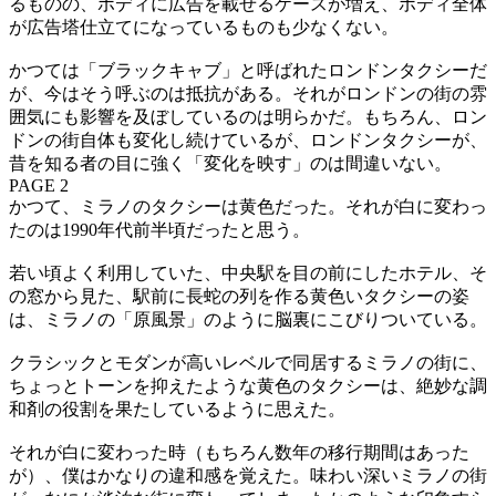
るものの、ボディに広告を載せるケースが増え、ボディ全体
が広告塔仕立てになっているものも少なくない。
かつては「ブラックキャブ」と呼ばれたロンドンタクシーだ
が、今はそう呼ぶのは抵抗がある。それがロンドンの街の雰
囲気にも影響を及ぼしているのは明らかだ。もちろん、ロン
ドンの街自体も変化し続けているが、ロンドンタクシーが、
昔を知る者の目に強く「変化を映す」のは間違いない。
PAGE 2
かつて、ミラノのタクシーは黄色だった。それが白に変わっ
たのは1990年代前半頃だったと思う。
若い頃よく利用していた、中央駅を目の前にしたホテル、そ
の窓から見た、駅前に長蛇の列を作る黄色いタクシーの姿
は、ミラノの「原風景」のように脳裏にこびりついている。
クラシックとモダンが高いレベルで同居するミラノの街に、
ちょっとトーンを抑えたような黄色のタクシーは、絶妙な調
和剤の役割を果たしているように思えた。
それが白に変わった時（もちろん数年の移行期間はあった
が）、僕はかなりの違和感を覚えた。味わい深いミラノの街