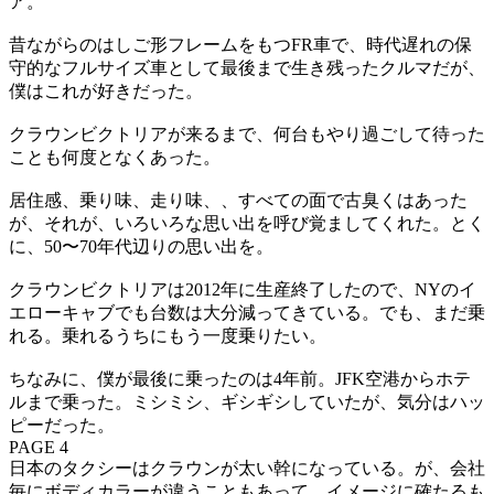
ア。
昔ながらのはしご形フレームをもつFR車で、時代遅れの保
守的なフルサイズ車として最後まで生き残ったクルマだが、
僕はこれが好きだった。
クラウンビクトリアが来るまで、何台もやり過ごして待った
ことも何度となくあった。
居住感、乗り味、走り味、、すべての面で古臭くはあった
が、それが、いろいろな思い出を呼び覚ましてくれた。とく
に、50〜70年代辺りの思い出を。
クラウンビクトリアは2012年に生産終了したので、NYのイ
エローキャブでも台数は大分減ってきている。でも、まだ乗
れる。乗れるうちにもう一度乗りたい。
ちなみに、僕が最後に乗ったのは4年前。JFK空港からホテ
ルまで乗った。ミシミシ、ギシギシしていたが、気分はハッ
ピーだった。
PAGE 4
日本のタクシーはクラウンが太い幹になっている。が、会社
毎にボディカラーが違うこともあって、イメージに確たるも