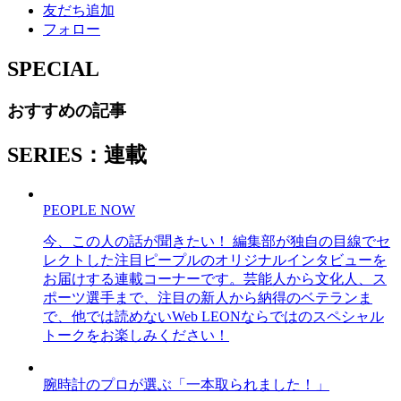
友だち追加
フォロー
SPECIAL
おすすめの記事
SERIES：連載
PEOPLE NOW
今、この人の話が聞きたい！ 編集部が独自の目線でセ
レクトした注目ピープルのオリジナルインタビューを
お届けする連載コーナーです。芸能人から文化人、ス
ポーツ選手まで、注目の新人から納得のベテランま
で、他では読めないWeb LEONならではのスペシャル
トークをお楽しみください！
腕時計のプロが選ぶ「一本取られました！」