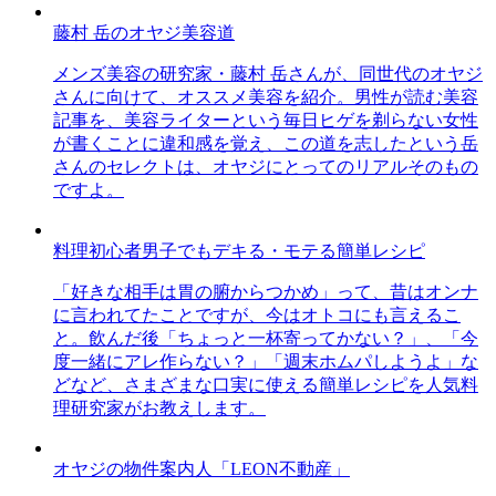
藤村 岳のオヤジ美容道
メンズ美容の研究家・藤村 岳さんが、同世代のオヤジ
さんに向けて、オススメ美容を紹介。男性が読む美容
記事を、美容ライターという毎日ヒゲを剃らない女性
が書くことに違和感を覚え、この道を志したという岳
さんのセレクトは、オヤジにとってのリアルそのもの
ですよ。
料理初心者男子でもデキる・モテる簡単レシピ
「好きな相手は胃の腑からつかめ」って、昔はオンナ
に言われてたことですが、今はオトコにも言えるこ
と。飲んだ後「ちょっと一杯寄ってかない？」、「今
度一緒にアレ作らない？」「週末ホムパしようよ」な
どなど、さまざまな口実に使える簡単レシピを人気料
理研究家がお教えします。
オヤジの物件案内人「LEON不動産」