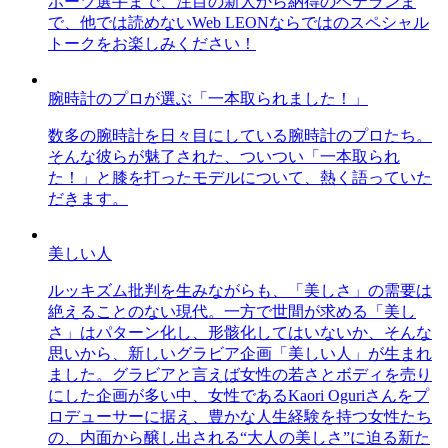
ポーツ選手まで、注目の新人から納得のベテランま
で、他では読めないWeb LEONならではのスペシャル
トークをお楽しみください！
腕時計のプロが選ぶ「一本取られました！」
数多の腕時計を日々目にしている腕時計のプロたち。
そんな彼らが魅了された、ついつい「一本取られ
た！」と膝を打ったモデルについて、熱く語っていた
だきます。
美しい人
ルッキズム批判を生みながらも、「美しさ」の需要は
絶えることのない現代。一方で世間が求める「美し
さ」はパターン化し、形骸化してはいないか、そんな
思いから、新しいグラビア企画「美しい人」が生まれ
ました。グラビアと言えば女性の若さとボディを売り
にした企画が多い中、女性であるKaori Oguriさんをプ
ロデューサーに据え、豊かな人生経験を持つ女性たち
の、内面から醸し出される“大人の美しさ”に迫る新た