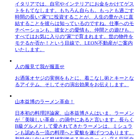
イタリアでは、自宅やインテリアにお金をかけてゲス
トをもてなします。もちろん自らも。もっとも過ごす
時間の長い”家”に投資することが、人生の豊かさに直
結することを彼らは知っているのですね。仕事へのモ
チベーションも、彼女との愛情も、仲間との遊びも、
すべてはお気に入りの”家”で育まれます。世の物件を
モテるか否か！という目線で、LEON不動産がご案内
いたします。
人の服見て我が服直せ
お洒落オヤジの実例をもとに、着こなし術とキーとな
るアイテム、そしてその演出効果をお伝えします。
山本益博のラーメン革命！
日本初の料理評論家、山本益博さんはいま、ラーメン
が「美味しい革命」の渦中にあると言います。長らく
B級グルメとして愛されてきたラーメンは、ミシュラ
ンも認める一流の料理へと変貌を遂げつつあります。