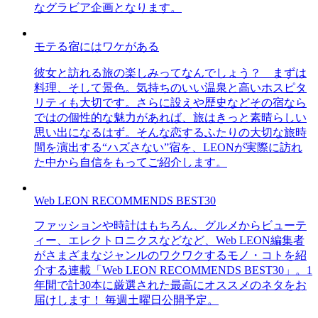
なグラビア企画となります。
モテる宿にはワケがある
彼女と訪れる旅の楽しみってなんでしょう？ まずは
料理、そして景色。気持ちのいい温泉と高いホスピタ
リティも大切です。さらに設えや歴史などその宿なら
ではの個性的な魅力があれば、旅はきっと素晴らしい
思い出になるはず。そんな恋するふたりの大切な旅時
間を演出する“ハズさない”宿を、LEONが実際に訪れ
た中から自信をもってご紹介します。
Web LEON RECOMMENDS BEST30
ファッションや時計はもちろん、グルメからビューテ
ィー、エレクトロニクスなどなど、Web LEON編集者
がさまざまなジャンルのワクワクするモノ・コトを紹
介する連載「Web LEON RECOMMENDS BEST30」。1
年間で計30本に厳選された最高にオススメのネタをお
届けします！ 毎週土曜日公開予定。