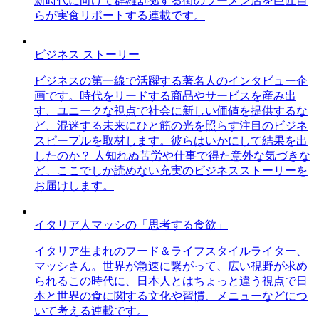
新時代に向けて群雄割拠する街のラーメン店を巨匠自
らが実食リポートする連載です。
ビジネス ストーリー
ビジネスの第一線で活躍する著名人のインタビュー企
画です。時代をリードする商品やサービスを産み出
す、ユニークな視点で社会に新しい価値を提供するな
ど、混迷する未来にひと筋の光を照らす注目のビジネ
スピープルを取材します。彼らはいかにして結果を出
したのか？ 人知れぬ苦労や仕事で得た意外な気づきな
ど、ここでしか読めない充実のビジネスストーリーを
お届けします。
イタリア人マッシの「思考する食欲」
イタリア生まれのフード＆ライフスタイルライター、
マッシさん。世界が急速に繋がって、広い視野が求め
られるこの時代に、日本人とはちょっと違う視点で日
本と世界の食に関する文化や習慣、メニューなどにつ
いて考える連載です。