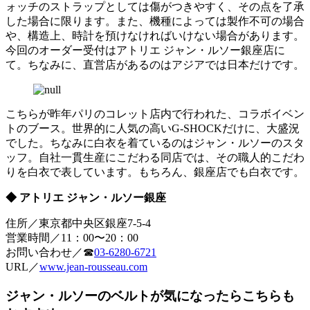
ォッチのストラップとしては傷がつきやすく、その点を了承
した場合に限ります。また、機種によっては製作不可の場合
や、構造上、時計を預けなければいけない場合があります。
今回のオーダー受付はアトリエ ジャン・ルソー銀座店に
て。ちなみに、直営店があるのはアジアでは日本だけです。
こちらが昨年パリのコレット店内で行われた、コラボイベン
トのブース。世界的に人気の高いG-SHOCKだけに、大盛況
でした。ちなみに白衣を着ているのはジャン・ルソーのスタ
ッフ。自社一貫生産にこだわる同店では、その職人的こだわ
りを白衣で表しています。もちろん、銀座店でも白衣です。
◆ アトリエ ジャン・ルソー銀座
住所／東京都中央区銀座7-5-4
営業時間／11：00〜20：00
お問い合わせ／☎︎
03-6280-6721
URL／
www.jean-rousseau.com
ジャン・ルソーのベルトが気になったらこちらも