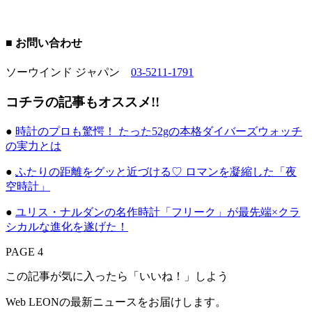
■ お問い合わせ
ソーウインド ジャパン
03-5211-1791
コチラの記事もオススメ!!
●
時計のプロも驚愕！ たった52gの本格ダイバーズウォッチ
の実力とは
●
ふたりの距離をグッと近づける♡ ロマンを凝縮した「夜
空時計」
●
ユリス・ナルダンの名作時計「フリーク」が最先端×クラ
シカルな進化を遂げた！
PAGE 4
この記事が気に入ったら「いいね！」しよう
Web LEONの最新ニュースをお届けします。