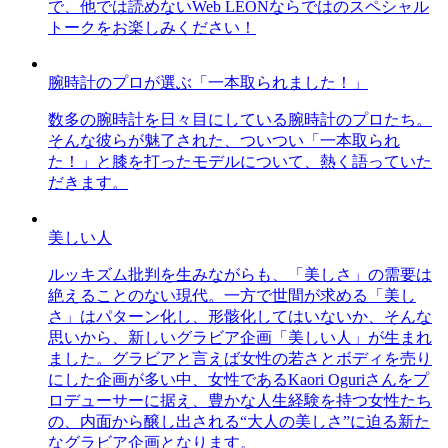
で、他では読めないWeb LEONならではのスペシャル
トークをお楽しみください！
腕時計のプロが選ぶ「一本取られました！」
数多の腕時計を日々目にしている腕時計のプロたち。
そんな彼らが魅了された、ついつい「一本取られ
た！」と膝を打ったモデルについて、熱く語っていた
だきます。
美しい人
ルッキズム批判を生みながらも、「美しさ」の需要は
絶えることのない現代。一方で世間が求める「美し
さ」はパターン化し、形骸化してはいないか、そんな
思いから、新しいグラビア企画「美しい人」が生まれ
ました。グラビアと言えば女性の若さとボディを売り
にした企画が多い中、女性であるKaori Oguriさんをプ
ロデューサーに据え、豊かな人生経験を持つ女性たち
の、内面から醸し出される“大人の美しさ”に迫る新た
なグラビア企画となります。