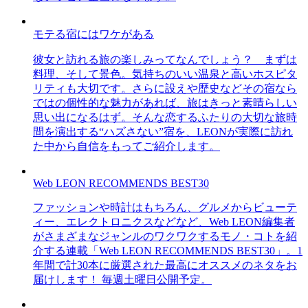
モテる宿にはワケがある
彼女と訪れる旅の楽しみってなんでしょう？ まずは
料理、そして景色。気持ちのいい温泉と高いホスピタ
リティも大切です。さらに設えや歴史などその宿なら
ではの個性的な魅力があれば、旅はきっと素晴らしい
思い出になるはず。そんな恋するふたりの大切な旅時
間を演出する“ハズさない”宿を、LEONが実際に訪れ
た中から自信をもってご紹介します。
Web LEON RECOMMENDS BEST30
ファッションや時計はもちろん、グルメからビューテ
ィー、エレクトロニクスなどなど、Web LEON編集者
がさまざまなジャンルのワクワクするモノ・コトを紹
介する連載「Web LEON RECOMMENDS BEST30」。1
年間で計30本に厳選された最高にオススメのネタをお
届けします！ 毎週土曜日公開予定。