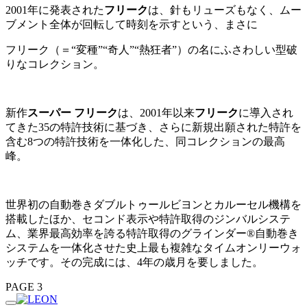
2001年に発表された
フリーク
は、針もリューズもなく、ムー
ブメント全体が回転して時刻を示すという、まさに
フリーク（＝“変種”“奇人”“熱狂者”）の名にふさわしい型破
りなコレクション。
新作
スーパー フリーク
は、2001年以来
フリーク
に導入され
てきた35の特許技術に基づき、さらに新規出願された特許を
含む8つの特許技術を一体化した、同コレクションの最高
峰。
世界初の自動巻きダブルトゥールビヨンとカルーセル機構を
搭載したほか、セコンド表示や特許取得のジンバルシステ
ム、業界最高効率を誇る特許取得のグラインダー®自動巻き
システムを一体化させた史上最も複雑なタイムオンリーウォ
ッチです。その完成には、4年の歳月を要しました。
PAGE 3