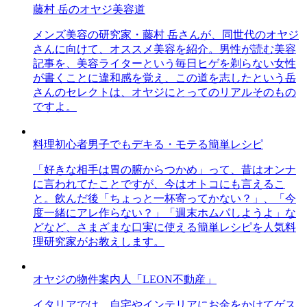
藤村 岳のオヤジ美容道
メンズ美容の研究家・藤村 岳さんが、同世代のオヤジ
さんに向けて、オススメ美容を紹介。男性が読む美容
記事を、美容ライターという毎日ヒゲを剃らない女性
が書くことに違和感を覚え、この道を志したという岳
さんのセレクトは、オヤジにとってのリアルそのもの
ですよ。
料理初心者男子でもデキる・モテる簡単レシピ
「好きな相手は胃の腑からつかめ」って、昔はオンナ
に言われてたことですが、今はオトコにも言えるこ
と。飲んだ後「ちょっと一杯寄ってかない？」、「今
度一緒にアレ作らない？」「週末ホムパしようよ」な
どなど、さまざまな口実に使える簡単レシピを人気料
理研究家がお教えします。
オヤジの物件案内人「LEON不動産」
イタリアでは、自宅やインテリアにお金をかけてゲス