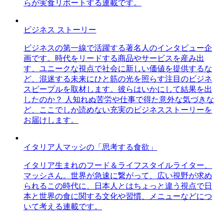
らが実食リポートする連載です。
ビジネス ストーリー
ビジネスの第一線で活躍する著名人のインタビュー企
画です。時代をリードする商品やサービスを産み出
す、ユニークな視点で社会に新しい価値を提供するな
ど、混迷する未来にひと筋の光を照らす注目のビジネ
スピープルを取材します。彼らはいかにして結果を出
したのか？ 人知れぬ苦労や仕事で得た意外な気づきな
ど、ここでしか読めない充実のビジネスストーリーを
お届けします。
イタリア人マッシの「思考する食欲」
イタリア生まれのフード＆ライフスタイルライター、
マッシさん。世界が急速に繋がって、広い視野が求め
られるこの時代に、日本人とはちょっと違う視点で日
本と世界の食に関する文化や習慣、メニューなどにつ
いて考える連載です。