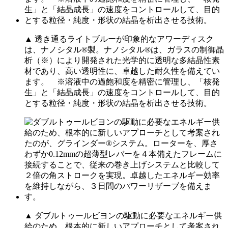
▲ 透き通るライトブルーが印象的なアワーディスク
は、ナノシタル®製。ナノシタル®は、ガラスの制御晶
析（※）により開発された光学的に透明な多結晶性素
材であり、高い透明性に、卓越した耐久性を備えてい
ます。 ※溶液中の過飽和度を精密に管理し、「核発
生」と「結晶成長」の速度をコントロールして、目的
とする粒径・純度・形状の結晶を析出させる技術。
▲ ダブルトゥールビヨンの駆動に必要なエネルギー供
給のため、根本的に新しいアプローチとして考案され