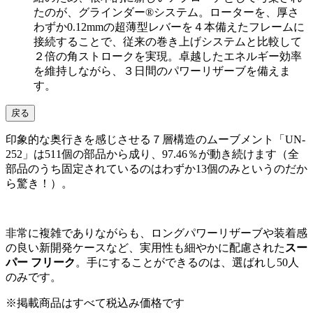
たのが、グラインダー®システム。ローターを、厚さ
わずか0.12mmの超薄型レバーを４本備えたフレームに
接続することで、従来の巻き上げシステムと比較して
２倍の角ストロークを実現。卓越したエネルギー効率
を維持しながら、３日間のパワーリザーブを備えま
す。
戻る
印象的な奥行きを感じさせる７層構造のムーブメント「UN-
252」は511個の部品から成り、97.46％が動き続けます（全
部品のうち固定されているのはわずか13個のみというのだか
ら驚き！）。
非常に複雑でありながらも、ロングパワーリザーブや装着感
の良い新開発ケースなど、実用性も細やかに配慮された
スー
パー フリーク
。手にすることができるのは、選ばれし50人
のみです。
※掲載商品はすべて税込み価格です