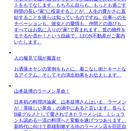
トをもてなします。もちろん自らも。もっとも過ごす
時間の長い”家”に投資することが、人生の豊かさに直
結することを彼らは知っているのですね。仕事へのモ
チベーションも、彼女との愛情も、仲間との遊びも、
すべてはお気に入りの”家”で育まれます。世の物件を
モテるか否か！という目線で、LEON不動産がご案内
いたします。
人の服見て我が服直せ
お洒落オヤジの実例をもとに、着こなし術とキーとな
るアイテム、そしてその演出効果をお伝えします。
山本益博のラーメン革命！
日本初の料理評論家、山本益博さんはいま、ラーメン
が「美味しい革命」の渦中にあると言います。長らく
B級グルメとして愛されてきたラーメンは、ミシュラ
ンも認める一流の料理へと変貌を遂げつつあります。
新時代に向けて群雄割拠する街のラーメン店を巨匠自