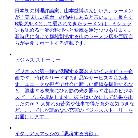
日本初の料理評論家、山本益博さんはいま、ラーメン
が「美味しい革命」の渦中にあると言います。長らく
B級グルメとして愛されてきたラーメンは、ミシュラ
ンも認める一流の料理へと変貌を遂げつつあります。
新時代に向けて群雄割拠する街のラーメン店を巨匠自
らが実食リポートする連載です。
ビジネス ストーリー
ビジネスの第一線で活躍する著名人のインタビュー企
画です。時代をリードする商品やサービスを産み出
す、ユニークな視点で社会に新しい価値を提供するな
ど、混迷する未来にひと筋の光を照らす注目のビジネ
スピープルを取材します。彼らはいかにして結果を出
したのか？ 人知れぬ苦労や仕事で得た意外な気づきな
ど、ここでしか読めない充実のビジネスストーリーを
お届けします。
イタリア人マッシの「思考する食欲」