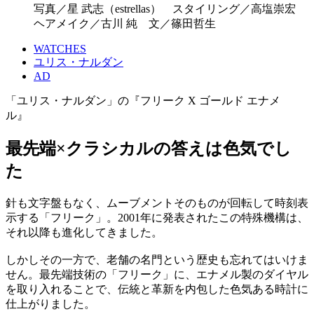
写真／星 武志（estrellas） スタイリング／高塩崇宏
ヘアメイク／古川 純 文／篠田哲生
WATCHES
ユリス・ナルダン
AD
「ユリス・ナルダン」の『フリーク X ゴールド エナメ
ル』
最先端×クラシカルの答えは色気でし
た
針も文字盤もなく、ムーブメントそのものが回転して時刻表
示する「フリーク」。2001年に発表されたこの特殊機構は、
それ以降も進化してきました。
しかしその一方で、老舗の名門という歴史も忘れてはいけま
せん。最先端技術の「フリーク」に、エナメル製のダイヤル
を取り入れることで、伝統と革新を内包した色気ある時計に
仕上がりました。