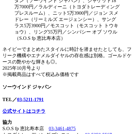
ダン（ソーウインド ジャパン）、ジャケット18
万7000円／ラルディーニ（トヨダトレーディング
プレスルーム）、ニット5万3900円／ジョン スメ
ドレー（リーミルズ エージェンシー）、サング
ラス5万3900円／モスコット（モスコット トウキ
ョウ）、リング55万円／シンパシー オブ ソウル
（S.O.S fp 恵比寿本店）
ネイビーでまとめたスタイルに時計を潜ませたとしても、フ
リーク機構やエナメルダイヤルの存在感は別格。ゴールドケ
ースの艶やかな輝きも◎。
2025年10月号より
※掲載商品はすべて税込み価格です
ソーウインド ジャパン
TEL／
03-5211-1791
公式サイトはコチラ
協力
S.O.S fp 恵比寿本店
03-3461-4875