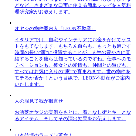
どなど、さまざまな口実に使える簡単レシピを人気料
理研究家がお教えします。
オヤジの物件案内人「LEON不動産」
イタリアでは、自宅やインテリアにお金をかけてゲス
トをもてなします。もちろん自らも。もっとも過ごす
時間の長い”家”に投資することが、人生の豊かさに直
結することを彼らは知っているのですね。仕事へのモ
チベーションも、彼女との愛情も、仲間との遊びも、
すべてはお気に入りの”家”で育まれます。世の物件を
モテるか否か！という目線で、LEON不動産がご案内
いたします。
人の服見て我が服直せ
お洒落オヤジの実例をもとに、着こなし術とキーとな
るアイテム、そしてその演出効果をお伝えします。
山本益博のラーメン革命！