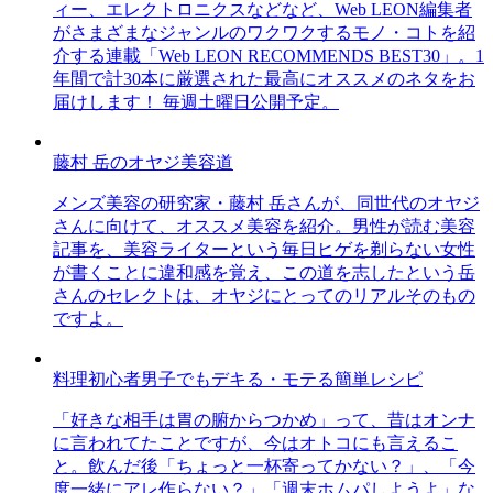
ィー、エレクトロニクスなどなど、Web LEON編集者
がさまざまなジャンルのワクワクするモノ・コトを紹
介する連載「Web LEON RECOMMENDS BEST30」。1
年間で計30本に厳選された最高にオススメのネタをお
届けします！ 毎週土曜日公開予定。
藤村 岳のオヤジ美容道
メンズ美容の研究家・藤村 岳さんが、同世代のオヤジ
さんに向けて、オススメ美容を紹介。男性が読む美容
記事を、美容ライターという毎日ヒゲを剃らない女性
が書くことに違和感を覚え、この道を志したという岳
さんのセレクトは、オヤジにとってのリアルそのもの
ですよ。
料理初心者男子でもデキる・モテる簡単レシピ
「好きな相手は胃の腑からつかめ」って、昔はオンナ
に言われてたことですが、今はオトコにも言えるこ
と。飲んだ後「ちょっと一杯寄ってかない？」、「今
度一緒にアレ作らない？」「週末ホムパしようよ」な