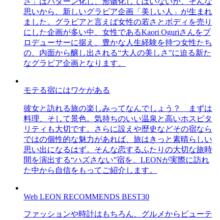
さ」はパターン化し、形骸化してはいないか、そんな
思いから、新しいグラビア企画「美しい人」が生まれ
ました。グラビアと言えば女性の若さとボディを売り
にした企画が多い中、女性であるKaori Oguriさんをプ
ロデューサーに据え、豊かな人生経験を持つ女性たち
の、内面から醸し出される“大人の美しさ”に迫る新た
なグラビア企画となります。
モテる宿にはワケがある
彼女と訪れる旅の楽しみってなんでしょう？ まずは
料理、そして景色。気持ちのいい温泉と高いホスピタ
リティも大切です。さらに設えや歴史などその宿なら
ではの個性的な魅力があれば、旅はきっと素晴らしい
思い出になるはず。そんな恋するふたりの大切な旅時
間を演出する“ハズさない”宿を、LEONが実際に訪れ
た中から自信をもってご紹介します。
Web LEON RECOMMENDS BEST30
ファッションや時計はもちろん、グルメからビューテ