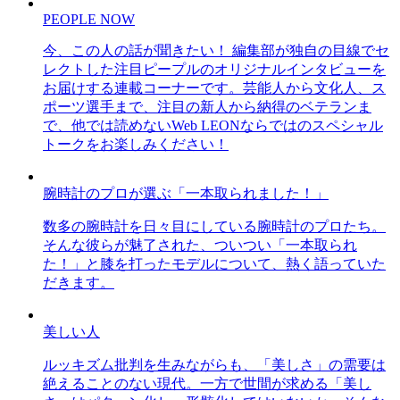
PEOPLE NOW
今、この人の話が聞きたい！ 編集部が独自の目線でセ
レクトした注目ピープルのオリジナルインタビューを
お届けする連載コーナーです。芸能人から文化人、ス
ポーツ選手まで、注目の新人から納得のベテランま
で、他では読めないWeb LEONならではのスペシャル
トークをお楽しみください！
腕時計のプロが選ぶ「一本取られました！」
数多の腕時計を日々目にしている腕時計のプロたち。
そんな彼らが魅了された、ついつい「一本取られ
た！」と膝を打ったモデルについて、熱く語っていた
だきます。
美しい人
ルッキズム批判を生みながらも、「美しさ」の需要は
絶えることのない現代。一方で世間が求める「美し