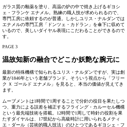
ガラス質の釉薬を塗り、高温の炉の中で焼き上げるギヨシ
ェ・フランケ エナメル。熟練の職人技が求められるので、
専門工房に依頼するのが普通。しかしユリス・ナルダンでは
エナメルの専門工房「ドンツェ・カドラン」を傘下に収めて
いるので、美しいダイヤル表現にこだわることができるので
す。
PAGE 3
温故知新の融合でどこか妖艶な腕元に
最新の特殊機構で知られるユリス・ナルダンですが、実は創
業が1846年という老舗ブランド。そういう視点から「フリー
ク Ｘ ゴールド エナメル」を見ると、本当の価値が見えてき
ます。
ムーブメントは1時間で1周することで分針の役目を果たしつ
つ、重力による誤差を補正するフライング・カルーセル機構
という最先端技術を搭載。12時間で1周して時針の役割を果
たすダイヤルは、17世紀から高級時計に用いられるメティ
エ・ダール（芸術的職人技法）のひとつであるギヨシェ・フ