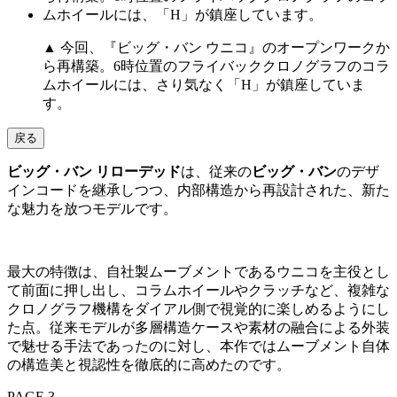
▲ 今回、『ビッグ・バン ウニコ』のオープンワークか
ら再構築。6時位置のフライバッククロノグラフのコラ
ムホイールには、さり気なく「H」が鎮座していま
す。
戻る
ビッグ・バン リローデッド
は、従来の
ビッグ・バン
のデザ
インコードを継承しつつ、内部構造から再設計された、新た
な魅力を放つモデルです。
最大の特徴は、自社製ムーブメントであるウニコを主役とし
て前面に押し出し、コラムホイールやクラッチなど、複雑な
クロノグラフ機構をダイアル側で視覚的に楽しめるようにし
た点。従来モデルが多層構造ケースや素材の融合による外装
で魅せる手法であったのに対し、本作ではムーブメント自体
の構造美と視認性を徹底的に高めたのです。
PAGE 3