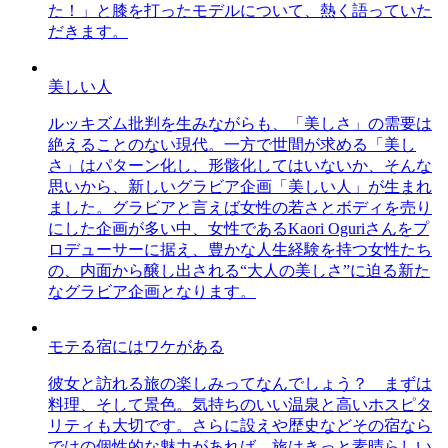
た！」と膝を打ったモデルについて、熱く語っていた
だきます。
美しい人
ルッキズム批判を生みながらも、「美しさ」の需要は
絶えることのない現代。一方で世間が求める「美し
さ」はパターン化し、形骸化してはいないか、そんな
思いから、新しいグラビア企画「美しい人」が生まれ
ました。グラビアと言えば女性の若さとボディを売り
にした企画が多い中、女性であるKaori Oguriさんをプ
ロデューサーに据え、豊かな人生経験を持つ女性たち
の、内面から醸し出される“大人の美しさ”に迫る新た
なグラビア企画となります。
モテる宿にはワケがある
彼女と訪れる旅の楽しみってなんでしょう？ まずは
料理、そして景色。気持ちのいい温泉と高いホスピタ
リティも大切です。さらに設えや歴史などその宿なら
ではの個性的な魅力があれば、旅はきっと素晴らしい