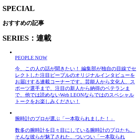
SPECIAL
おすすめの記事
SERIES：連載
PEOPLE NOW
今、この人の話が聞きたい！ 編集部が独自の目線でセ
レクトした注目ピープルのオリジナルインタビューを
お届けする連載コーナーです。芸能人から文化人、ス
ポーツ選手まで、注目の新人から納得のベテランま
で、他では読めないWeb LEONならではのスペシャル
トークをお楽しみください！
腕時計のプロが選ぶ「一本取られました！」
数多の腕時計を日々目にしている腕時計のプロたち。
そんな彼らが魅了された、ついつい「一本取られ