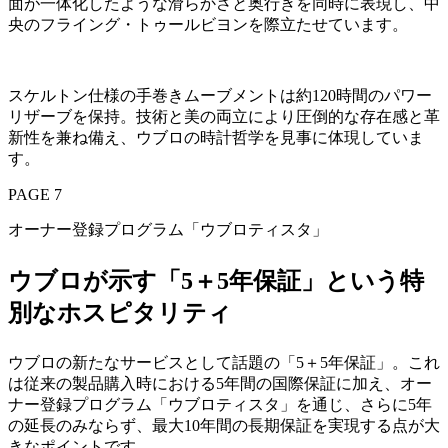
面が一体化したような滑らかさと奥行きを同時に表現し、中
央のフライング・トゥールビヨンを際立たせています。
スケルトン仕様の手巻きムーブメントは約120時間のパワー
リザーブを保持。技術と美の両立により圧倒的な存在感と革
新性を兼ね備え、ウブロの時計哲学を見事に体現していま
す。
PAGE 7
オーナー登録プログラム「ウブロティスタ」
ウブロが示す「5＋5年保証」という特
別なホスピタリティ
ウブロの新たなサービスとして話題の「5＋5年保証」。これ
は従来の製品購入時における5年間の国際保証に加え、オー
ナー登録プログラム「ウブロティスタ」を通じ、さらに5年
の延長のみならず、最大10年間の長期保証を実現する点が大
きなポイントです。