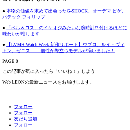
●
本物の価値を求めて出会ったG-SHOCK、オーデマ ピゲ、
パテック フィリップ
●
「ベル＆ロス」のイケオジみたいな腕時計!? 付けるほどに
味わいが増します
●
【LVMH Watch Week 新作リポート】ウブロ、ルイ・ヴィ
トン、ゼニス…… 個性が際立つモデルが揃いました！
PAGE 8
この記事が気に入ったら「いいね！」しよう
Web LEONの最新ニュースをお届けします。
フォロー
フォロー
友だち追加
フォロー