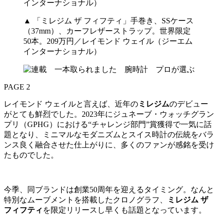
▲ 「ミレジム ザ フィフティ」手巻き、SSケース
（37mm）、カーフレザーストラップ。世界限定
50本。209万円／レイモンド ウェイル（ジーエム
インターナショナル）
PAGE 2
レイモンド ウェイルと言えば、近年の
ミレジム
のデビュー
がとても鮮烈でした。2023年にジュネーブ・ウォッチグラン
プリ（GPHG）における“チャレンジ部門”賞獲得で一気に話
題となり、ミニマルなモダニズムとスイス時計の伝統をバラ
ンス良く融合させた仕上がりに、多くのファンが感銘を受け
たものでした。
今季、同ブランドは創業50周年を迎えるタイミング。なんと
特別なムーブメントを搭載したクロノグラフ、
ミレジム ザ
フィフティ
を限定リリースし早くも話題となっています。