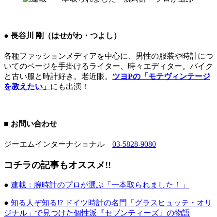
● 長谷川 剛（はせがわ・つよし）
各種ファッションメディアを中心に、男性の服装や時計につ
いてのページを手掛けるライター、時々エディター。バイク
と古い服と時計好き。老近眼。
ツヨPの「モテヴィンテージ
を教えたい」
にも出演！
■ お問い合わせ
ジーエムインターナショナル
03-5828-9080
コチラの記事もオススメ!!
●
連載：腕時計のプロが選ぶ「一本取られました！」
●
知る人ぞ知る!? ドイツ時計の名門「グラスヒュッテ・オリ
ジナル」で見つけた個性派『セブンティーズ』の物語