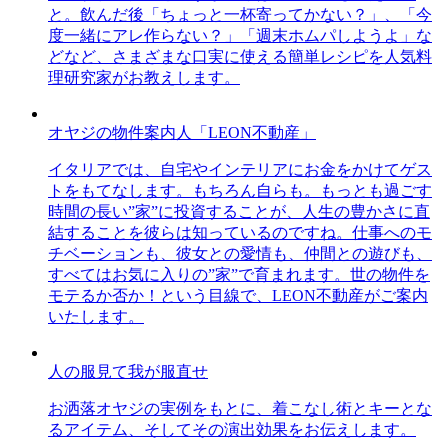
と。飲んだ後「ちょっと一杯寄ってかない？」、「今
度一緒にアレ作らない？」「週末ホムパしようよ」な
どなど、さまざまな口実に使える簡単レシピを人気料
理研究家がお教えします。
オヤジの物件案内人「LEON不動産」
イタリアでは、自宅やインテリアにお金をかけてゲス
トをもてなします。もちろん自らも。もっとも過ごす
時間の長い”家”に投資することが、人生の豊かさに直
結することを彼らは知っているのですね。仕事へのモ
チベーションも、彼女との愛情も、仲間との遊びも、
すべてはお気に入りの”家”で育まれます。世の物件を
モテるか否か！という目線で、LEON不動産がご案内
いたします。
人の服見て我が服直せ
お洒落オヤジの実例をもとに、着こなし術とキーとな
るアイテム、そしてその演出効果をお伝えします。