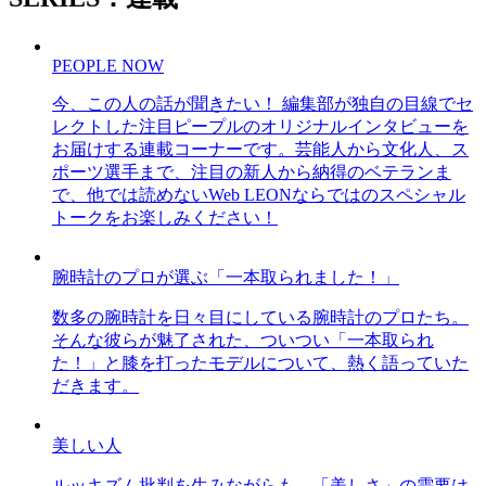
PEOPLE NOW
今、この人の話が聞きたい！ 編集部が独自の目線でセ
レクトした注目ピープルのオリジナルインタビューを
お届けする連載コーナーです。芸能人から文化人、ス
ポーツ選手まで、注目の新人から納得のベテランま
で、他では読めないWeb LEONならではのスペシャル
トークをお楽しみください！
腕時計のプロが選ぶ「一本取られました！」
数多の腕時計を日々目にしている腕時計のプロたち。
そんな彼らが魅了された、ついつい「一本取られ
た！」と膝を打ったモデルについて、熱く語っていた
だきます。
美しい人
ルッキズム批判を生みながらも、「美しさ」の需要は