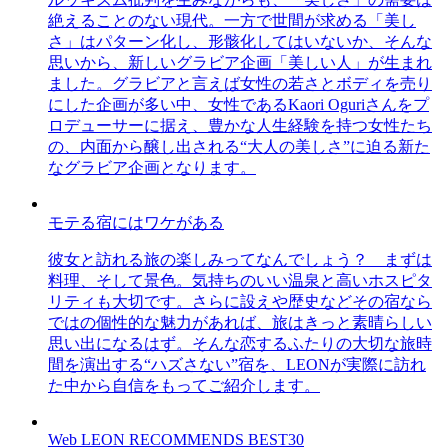
絶えることのない現代。一方で世間が求める「美し
さ」はパターン化し、形骸化してはいないか、そんな
思いから、新しいグラビア企画「美しい人」が生まれ
ました。グラビアと言えば女性の若さとボディを売り
にした企画が多い中、女性であるKaori Oguriさんをプ
ロデューサーに据え、豊かな人生経験を持つ女性たち
の、内面から醸し出される“大人の美しさ”に迫る新た
なグラビア企画となります。
モテる宿にはワケがある
彼女と訪れる旅の楽しみってなんでしょう？ まずは
料理、そして景色。気持ちのいい温泉と高いホスピタ
リティも大切です。さらに設えや歴史などその宿なら
ではの個性的な魅力があれば、旅はきっと素晴らしい
思い出になるはず。そんな恋するふたりの大切な旅時
間を演出する“ハズさない”宿を、LEONが実際に訪れ
た中から自信をもってご紹介します。
Web LEON RECOMMENDS BEST30