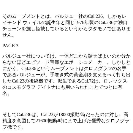
そのムーブメントとは、バルジュー社のCal.236。しかもレ
イモンド ウェイルの誕生年と同じ1976年製のCal.236に独自
チューンを施し搭載しているというからタダモノではありま
せん。
PAGE 3
バルジュー社については、一体どこから話せばよいのか分か
らないほどエピソード宝庫なエボーシュメーカー。しかしと
にかく、Cal.236というムーブメントはクロノグラフの名手
であるバルジューが、手巻き式の黄金期を支えるべく打ち出
したCal.23の後継機です。派生であるCal.72は、ロレックス
のコスモグラフ デイトナにも用いられたことでつとに有
名。
そしてCal.236は、Cal.23が18000振動/時だったのに対し、高
精度を意図して21600振動/時にまで上げた優秀なクロノグラ
フ機です。