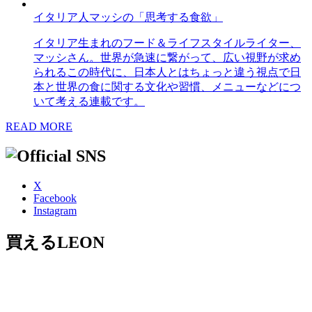
イタリア人マッシの「思考する食欲」
イタリア生まれのフード＆ライフスタイルライター、
マッシさん。世界が急速に繋がって、広い視野が求め
られるこの時代に、日本人とはちょっと違う視点で日
本と世界の食に関する文化や習慣、メニューなどにつ
いて考える連載です。
READ MORE
X
Facebook
Instagram
買えるLEON