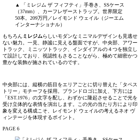
▲ 「ミレジム ザ フィフティ」手巻き、SSケース
（37mm）、カーフレザーストラップ。世界限定
50本。209万円／レイモンド ウェイル（ジーエム
インターナショナル）
もちろん
ミレジム
らしいモダンなミニマルデザインも見逃せ
ない魅力。一見、静謐に見える盤面ですが、中央部、アワー
トラック、ミニッツトラック、インダイアルの４つを独立し
て設計しており、視認性もさることながら、極めて細密かつ
豊かな装飾が施されているのです。
中央部には、縦横の筋目をエリアごとに切り替えた「タペス
トリー」モチーフを採用。ブランドロゴに加え、下方には
「EST.1976」の文字を配し、わずかに隆起させることで光を
受け立体的な表情を演出します。この光の当たり方により印
象を変える構成こそ、レイモンド ウェイルの考えるネオ ヴ
ィンテージを体現するポイント。
PAGE 6