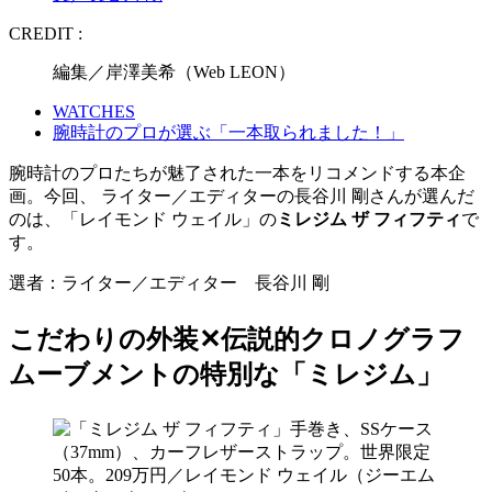
CREDIT :
編集／岸澤美希（Web LEON）
WATCHES
腕時計のプロが選ぶ「一本取られました！」
腕時計のプロたちが魅了された一本をリコメンドする本企
画。今回、 ライター／エディターの長谷川 剛さんが選んだ
のは、「レイモンド ウェイル」の
ミレジム ザ フィフティ
で
す。
選者：ライター／エディター 長谷川 剛
こだわりの外装✕伝説的クロノグラフ
ムーブメントの特別な「ミレジム」