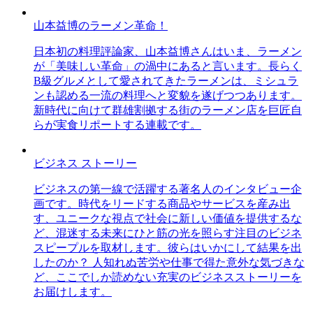
山本益博のラーメン革命！
日本初の料理評論家、山本益博さんはいま、ラーメン
が「美味しい革命」の渦中にあると言います。長らく
B級グルメとして愛されてきたラーメンは、ミシュラ
ンも認める一流の料理へと変貌を遂げつつあります。
新時代に向けて群雄割拠する街のラーメン店を巨匠自
らが実食リポートする連載です。
ビジネス ストーリー
ビジネスの第一線で活躍する著名人のインタビュー企
画です。時代をリードする商品やサービスを産み出
す、ユニークな視点で社会に新しい価値を提供するな
ど、混迷する未来にひと筋の光を照らす注目のビジネ
スピープルを取材します。彼らはいかにして結果を出
したのか？ 人知れぬ苦労や仕事で得た意外な気づきな
ど、ここでしか読めない充実のビジネスストーリーを
お届けします。