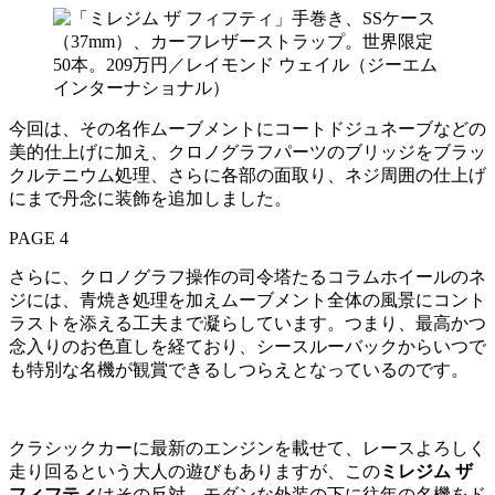
今回は、その名作ムーブメントにコートドジュネーブなどの
美的仕上げに加え、クロノグラフパーツのブリッジをブラッ
クルテニウム処理、さらに各部の面取り、ネジ周囲の仕上げ
にまで丹念に装飾を追加しました。
PAGE 4
さらに、クロノグラフ操作の司令塔たるコラムホイールのネ
ジには、青焼き処理を加えムーブメント全体の風景にコント
ラストを添える工夫まで凝らしています。つまり、最高かつ
念入りのお色直しを経ており、シースルーバックからいつで
も特別な名機が観賞できるしつらえとなっているのです。
クラシックカーに最新のエンジンを載せて、レースよろしく
走り回るという大人の遊びもありますが、この
ミレジム ザ
フィフティ
はその反対。モダンな外装の下に往年の名機をド