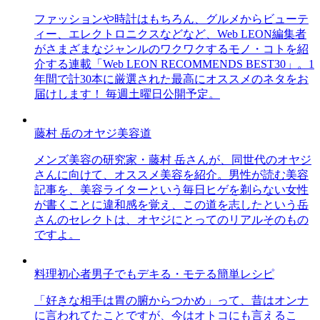
ファッションや時計はもちろん、グルメからビューテ
ィー、エレクトロニクスなどなど、Web LEON編集者
がさまざまなジャンルのワクワクするモノ・コトを紹
介する連載「Web LEON RECOMMENDS BEST30」。1
年間で計30本に厳選された最高にオススメのネタをお
届けします！ 毎週土曜日公開予定。
藤村 岳のオヤジ美容道
メンズ美容の研究家・藤村 岳さんが、同世代のオヤジ
さんに向けて、オススメ美容を紹介。男性が読む美容
記事を、美容ライターという毎日ヒゲを剃らない女性
が書くことに違和感を覚え、この道を志したという岳
さんのセレクトは、オヤジにとってのリアルそのもの
ですよ。
料理初心者男子でもデキる・モテる簡単レシピ
「好きな相手は胃の腑からつかめ」って、昔はオンナ
に言われてたことですが、今はオトコにも言えるこ