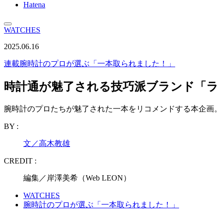
Hatena
WATCHES
2025.06.16
連載
腕時計のプロが選ぶ「一本取られました！」
時計通が魅了される技巧派ブランド「
腕時計のプロたちが魅了された一本をリコメンドする本企画。
BY :
文／高木教雄
CREDIT :
編集／岸澤美希（Web LEON）
WATCHES
腕時計のプロが選ぶ「一本取られました！」