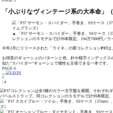
PAGE 3
「小ぶりなヴィンテージ系の大本命」（
▲ 「P37 サーモン・スパイダー」手巻き、SSケー
レクションの５モデルで計99本限定。194万7000円
今年2月にリリースされた「ライネ」の新コレクション
P37
は
お得意のギョーシェのパターンと色、針や植字インデックス
似た“スパイダー”ギョーシェで個性も主張できる一本です。
PAGE 4
1
/ 4