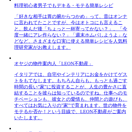
料理初心者男子でもデキる・モテる簡単レシピ
「好きな相手は胃の腑からつかめ」って、昔はオンナ
に言われてたことですが、今はオトコにも言えるこ
と。飲んだ後「ちょっと一杯寄ってかない？」、「今
度一緒にアレ作らない？」「週末ホムパしようよ」な
どなど、さまざまな口実に使える簡単レシピを人気料
理研究家がお教えします。
オヤジの物件案内人「LEON不動産」
イタリアでは、自宅やインテリアにお金をかけてゲス
トをもてなします。もちろん自らも。もっとも過ごす
時間の長い”家”に投資することが、人生の豊かさに直
結することを彼らは知っているのですね。仕事へのモ
チベーションも、彼女との愛情も、仲間との遊びも、
すべてはお気に入りの”家”で育まれます。世の物件を
モテるか否か！という目線で、LEON不動産がご案内
いたします。