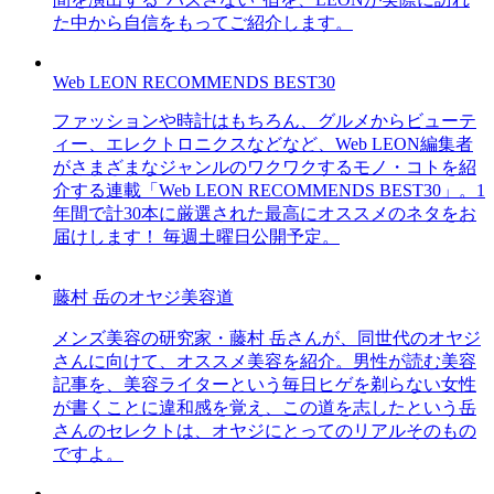
た中から自信をもってご紹介します。
Web LEON RECOMMENDS BEST30
ファッションや時計はもちろん、グルメからビューテ
ィー、エレクトロニクスなどなど、Web LEON編集者
がさまざまなジャンルのワクワクするモノ・コトを紹
介する連載「Web LEON RECOMMENDS BEST30」。1
年間で計30本に厳選された最高にオススメのネタをお
届けします！ 毎週土曜日公開予定。
藤村 岳のオヤジ美容道
メンズ美容の研究家・藤村 岳さんが、同世代のオヤジ
さんに向けて、オススメ美容を紹介。男性が読む美容
記事を、美容ライターという毎日ヒゲを剃らない女性
が書くことに違和感を覚え、この道を志したという岳
さんのセレクトは、オヤジにとってのリアルそのもの
ですよ。