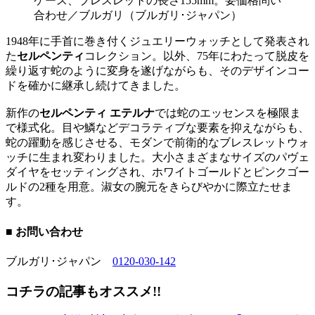
ケース、ブレスレットの長さ155mm。要価格問い
合わせ／ブルガリ（ブルガリ･ジャパン）
1948年に手首に巻き付くジュエリーウォッチとして発表され
た
セルペンティ
コレクション。以外、75年にわたって脱皮を
繰り返す蛇のように変身を遂げながらも、そのデザインコー
ドを確かに継承し続けてきました。
新作の
セルペンティ エテルナ
では蛇のエッセンスを極限ま
で様式化。目や鱗などデコラティブな要素を抑えながらも、
蛇の躍動を感じさせる、モダンで前衛的なブレスレットウォ
ッチに生まれ変わりました。大小さまざまなサイズのパヴェ
ダイヤをセッティングされ、ホワイトゴールドとピンクゴー
ルドの2種を用意。淑女の腕元をきらびやかに際立たせま
す。
■ お問い合わせ
ブルガリ･ジャパン
0120-030-142
コチラの記事もオススメ!!