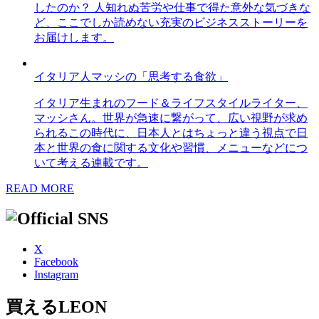
したのか？ 人知れぬ苦労や仕事で得た意外な気づきな
ど、ここでしか読めない充実のビジネスストーリーを
お届けします。
イタリア人マッシの「思考する食欲」
イタリア生まれのフード＆ライフスタイルライター、
マッシさん。世界が急速に繋がって、広い視野が求め
られるこの時代に、日本人とはちょっと違う視点で日
本と世界の食に関する文化や習慣、メニューなどにつ
いて考える連載です。
READ MORE
X
Facebook
Instagram
買えるLEON