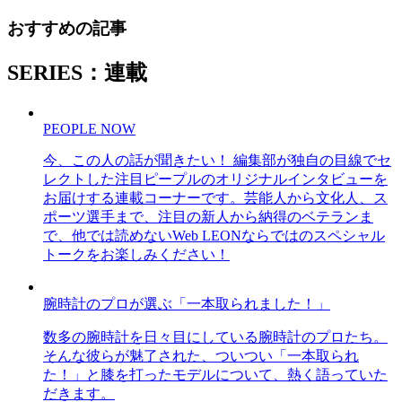
おすすめの記事
SERIES：連載
PEOPLE NOW
今、この人の話が聞きたい！ 編集部が独自の目線でセ
レクトした注目ピープルのオリジナルインタビューを
お届けする連載コーナーです。芸能人から文化人、ス
ポーツ選手まで、注目の新人から納得のベテランま
で、他では読めないWeb LEONならではのスペシャル
トークをお楽しみください！
腕時計のプロが選ぶ「一本取られました！」
数多の腕時計を日々目にしている腕時計のプロたち。
そんな彼らが魅了された、ついつい「一本取られ
た！」と膝を打ったモデルについて、熱く語っていた
だきます。