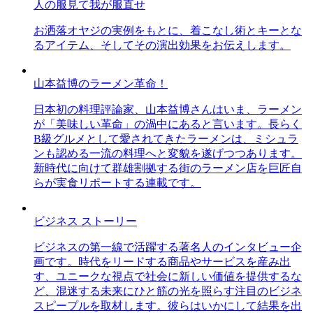
人の服見て我が服直せ
お洒落オヤジの実例をもとに、着こなし術とキーとな
るアイテム、そしてその演出効果をお伝えします。
山本益博のラーメン革命！
日本初の料理評論家、山本益博さんはいま、ラーメン
が「美味しい革命」の渦中にあると言います。長らく
B級グルメとして愛されてきたラーメンは、ミシュラ
ンも認める一流の料理へと変貌を遂げつつあります。
新時代に向けて群雄割拠する街のラーメン店を巨匠自
らが実食リポートする連載です。
ビジネス ストーリー
ビジネスの第一線で活躍する著名人のインタビュー企
画です。時代をリードする商品やサービスを産み出
す、ユニークな視点で社会に新しい価値を提供するな
ど、混迷する未来にひと筋の光を照らす注目のビジネ
スピープルを取材します。彼らはいかにして結果を出