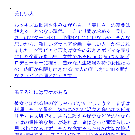
美しい人
ルッキズム批判を生みながらも、「美しさ」の需要は
絶えることのない現代。一方で世間が求める「美し
さ」はパターン化し、形骸化してはいないか、そんな
思いから、新しいグラビア企画「美しい人」が生まれ
ました。グラビアと言えば女性の若さとボディを売り
にした企画が多い中、女性であるKaori Oguriさんをプ
ロデューサーに据え、豊かな人生経験を持つ女性たち
の、内面から醸し出される“大人の美しさ”に迫る新た
なグラビア企画となります。
モテる宿にはワケがある
彼女と訪れる旅の楽しみってなんでしょう？ まずは
料理、そして景色。気持ちのいい温泉と高いホスピタ
リティも大切です。さらに設えや歴史などその宿なら
ではの個性的な魅力があれば、旅はきっと素晴らしい
思い出になるはず。そんな恋するふたりの大切な旅時
間を演出する“ハズさない”宿を、LEONが実際に訪れ