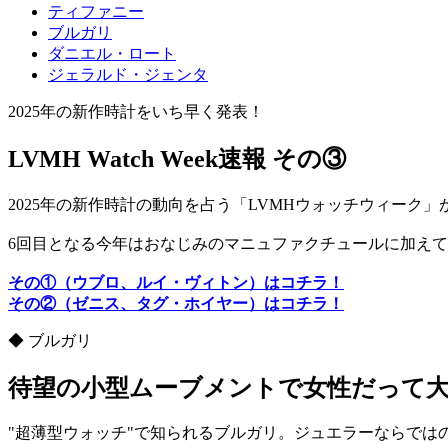
ティファニー
ブルガリ
ダニエル・ロート
ジェラルド・ジェンタ
2025年の新作時計をいち早く発表！
LVMH Watch Week速報 その③
2025年の新作時計の動向を占う「LVMHウォッチウィーク
6回目となる今年はおなじみのマニュファクチュールに加え
その①（ウブロ、ルイ・ヴィトン）はコチラ！
その②（ゼニス、タグ・ホイヤー）はコチラ！
◆ ブルガリ
待望の小型ムーブメントで女性だって
"超薄型ウォッチ"で知られるブルガリ。ジュエラーならでは