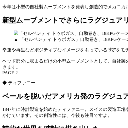
今年は小型の自社製ムーブメントを発表し創造的でメカニカ
新型ムーブメントでさらにラグジュ
▲ 「セルペンティ トゥボガス」自動巻き、18KPGケ
幸運や再生などポジティブなイメージをもっている“蛇”をモ
ヘッド部分に収まるだけの小型ムーブメントとして、自社製の
きます。
PAGE 2
◆ ティファニー
ベールを脱いだアメリカ発のラグジュ
1847年に時計製造を始めたティファニー。スイスの製造工
かけています。その創造性には、今後も注目ですよ。