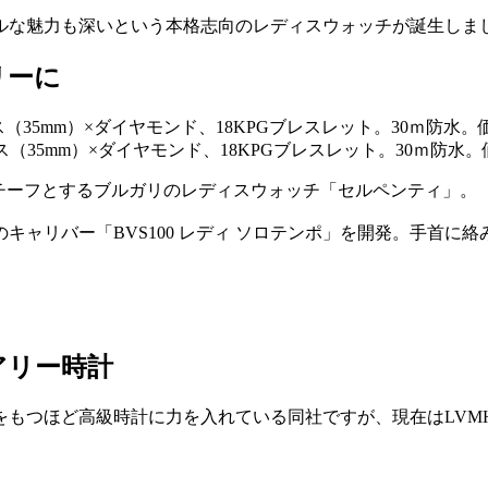
ルな魅力も深いという本格志向のレディスウォッチが誕生しま
アリーに
ース（35mm）×ダイヤモンド、18KPGブレスレット。30ｍ
チーフとするブルガリのレディスウォッチ「セルペンティ」。
キャリバー「BVS100 レディ ソロテンポ」を開発。手首に
アリー時計
場をもつほど高級時計に力を入れている同社ですが、現在はLV