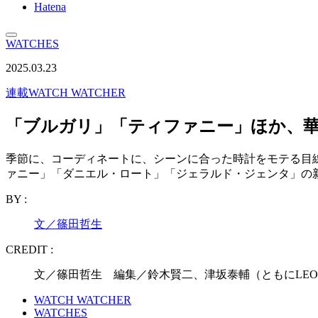
Hatena
WATCHES
2025.03.23
連載
WATCH WATCHER
「ブルガリ」「ティファニー」ほか、華やか時
季節に、コーディネートに、シーンに合った時計をモテる目線で、
ァニー」「ダニエル・ロート」「ジェラルド・ジェンタ」の
BY :
文／篠田哲生
CREDIT :
文／篠田哲生 編集／鈴木賢二、津坂泰輔（ともにLEO
WATCH WATCHER
WATCHES