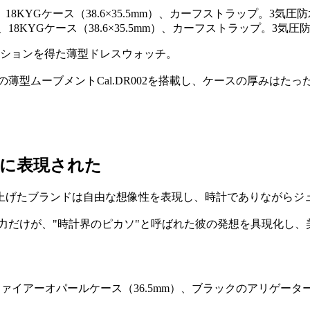
8KYGケース（38.6×35.5mm）、カーフストラップ。3気圧
ーションを得た薄型ドレスウォッチ。
薄型ムーブメントCal.DR002を搭載し、ケースの厚みはたっ
事に表現された
上げたブランドは自由な想像性を表現し、時計でありながらジ
力だけが、"時計界のピカソ"と呼ばれた彼の発想を具現化し、