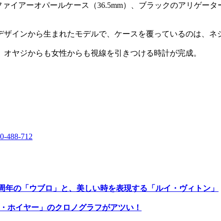
×ファイアーオパールケース（36.5mm）、ブラックのアリゲー
たデザインから生まれたモデルで、ケースを覆っているのは、ネジ
、オヤジからも女性からも視線を引きつける時計が完成。
0-488-712
バン誕生20周年の「ウブロ」と、美しい時を表現する「ルイ・ヴィトン」
」と「タグ・ホイヤー」のクロノグラフがアツい！