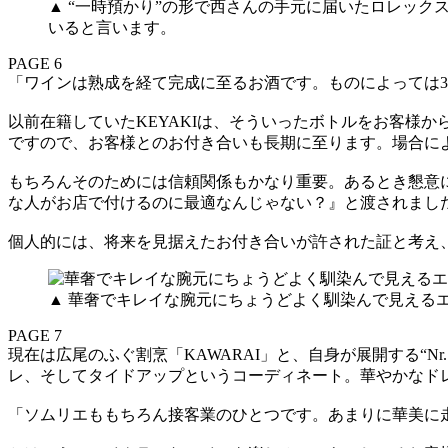
▲ “一時預かり”の形で西さんの手元に届いたロレック
いると言います。
PAGE 6
「ワインは熟成を経て完成に至るお酒です。ものによっては3
以前在籍していたKEYAKIは、そういったボトルをお客様
ですので、お客様とのお付き合いも長期に至ります。場合に
もちろんそのためには信頼関係もかなり重要。あるとき懇意
な人がお店で付けるのに最適なんじゃない？』と渡されまし
個人的には、将来を見据えたお付き合いが許された証と考え
▲ 華奢でキレイな腕元にちょうどよく馴染んで見える
PAGE 7
現在は広尾のふぐ割烹「KAWARAI」と、自身が展開する“N
レ、そしてタイドアップというコーディネート。華やかなド
「ソムリエももちろん接客業のひとつです。あまりに華美に