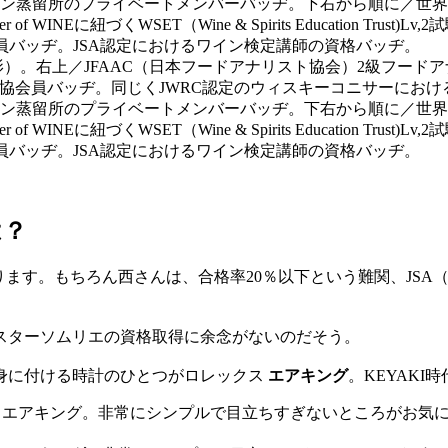
）。右上／JFAAC（日本フードアナリスト協会）2級フードア
究所)協会員バッヂ。同じくJWRC認定のウィスキーコニサーにお
ン蒸留所のプライベートメンバーバッヂ。下右から順に／世界
NEに紐づくWSET（Wine & Spirits Education Tru
ッジ。JSAの協会員バッヂ。JSA認定におけるワイン検定講師の資格バッヂ。
は？
ります。もちろん西さんは、合格率20％以下という難関、JS
スターソムリエの資格取得に余念がないのだそう。
身に付ける時計のひとつがロレックス
エアキング
。KEYAK