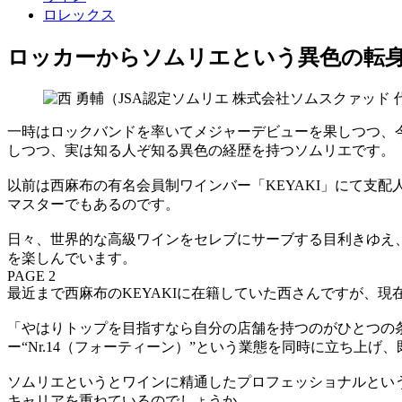
ロレックス
ロッカーからソムリエという異色の転
一時はロックバンドを率いてメジャーデビューを果しつつ、今
しつつ、実は知る人ぞ知る異色の経歴を持つソムリエです。
以前は西麻布の有名会員制ワインバー「KEYAKI」にて支
マスターでもあるのです。
日々、世界的な高級ワインをセレブにサーブする目利きゆえ
を楽しんでいます。
PAGE 2
最近まで西麻布のKEYAKIに在籍していた西さんですが、
「やはりトップを目指すなら自分の店舗を持つのがひとつの
ー“Nr.14（フォーティーン）”という業態を同時に立ち上
ソムリエというとワインに精通したプロフェッショナルとい
キャリアを重ねているのでしょうか。