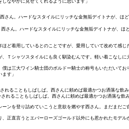
をしなやかに見せてくれるように思います」
う西さん。ハードなスタイルにリッチな金無垢デイトナが、ほ
年ほど着用しているとのことですが、愛用していて改めて感じ
が、Ｔシャツスタイルにも良く馴染むんです。軽い着こなしに
。僕は三大ワイン騎士団のボルドー騎士の称号もいただいてお
います」
ーされることもしばしば。西さんに頼めば最適かつお洒落な飲
シーンを登り詰めていこうと意欲を燃やす西さん。まだまだご
り、正直言うとエバーローズゴールド以外にも惹かれたモデルが