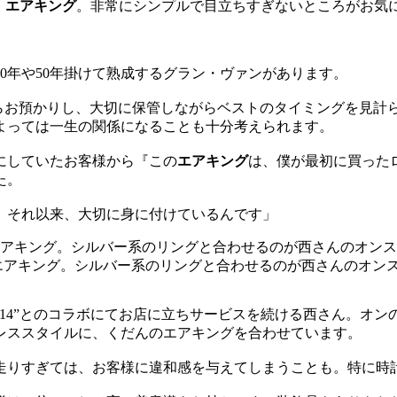
ス
エアキング
。非常にシンプルで目立ちすぎないところがお気
0年や50年掛けて熟成するグラン・ヴァンがあります。
からお預かりし、大切に保管しながらベストのタイミングを見
よっては一生の関係になることも十分考えられます。
にしていたお客様から『この
エアキング
は、僕が最初に買った
た。
、それ以来、大切に身に付けているんです」
エアキング。シルバー系のリングと合わせるのが西さんのオン
r.14”とのコラボにてお店に立ちサービスを続ける西さん。オン
レススタイルに、くだんのエアキングを合わせています。
走りすぎては、お客様に違和感を与えてしまうことも。特に時