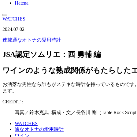
Hatena
WATCHES
2024.07.02
連載
通なオトナの愛用時計
JSA認定ソムリエ：西 勇輔 編
ワインのような熟成関係がもたらしたエ
お洒落な男性なら誰もがステキな時計を持っているものです
ます。
CREDIT :
写真／鈴木克典 構成・文／長谷川 剛（Table Rock Scri
WATCHES
通なオトナの愛用時計
ワイン