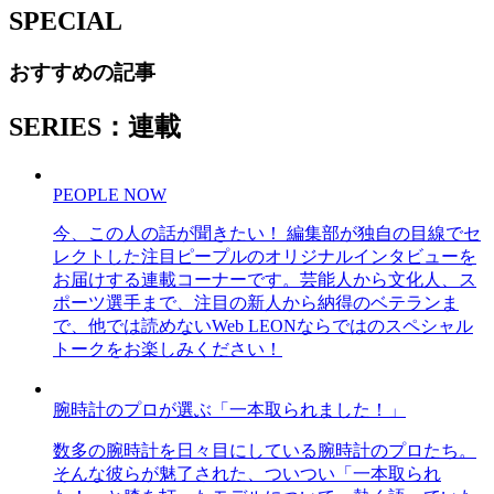
SPECIAL
おすすめの記事
SERIES：連載
PEOPLE NOW
今、この人の話が聞きたい！ 編集部が独自の目線でセ
レクトした注目ピープルのオリジナルインタビューを
お届けする連載コーナーです。芸能人から文化人、ス
ポーツ選手まで、注目の新人から納得のベテランま
で、他では読めないWeb LEONならではのスペシャル
トークをお楽しみください！
腕時計のプロが選ぶ「一本取られました！」
数多の腕時計を日々目にしている腕時計のプロたち。
そんな彼らが魅了された、ついつい「一本取られ