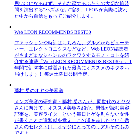
思い出になるはず。そんな恋するふたりの大切な旅時
間を演出する“ハズさない”宿を、LEONが実際に訪れ
た中から自信をもってご紹介します。
Web LEON RECOMMENDS BEST30
ファッションや時計はもちろん、グルメからビューテ
ィー、エレクトロニクスなどなど、Web LEON編集者
がさまざまなジャンルのワクワクするモノ・コトを紹
介する連載「Web LEON RECOMMENDS BEST30」。1
年間で計30本に厳選された最高にオススメのネタをお
届けします！ 毎週土曜日公開予定。
藤村 岳のオヤジ美容道
メンズ美容の研究家・藤村 岳さんが、同世代のオヤジ
さんに向けて、オススメ美容を紹介。男性が読む美容
記事を、美容ライターという毎日ヒゲを剃らない女性
が書くことに違和感を覚え、この道を志したという岳
さんのセレクトは、オヤジにとってのリアルそのもの
ですよ。