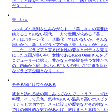
た！」と膝を打ったモデルについて、熱く語っていた
だきます。
美しい人
ルッキズム批判を生みながらも、「美しさ」の需要は
絶えることのない現代。一方で世間が求める「美し
さ」はパターン化し、形骸化してはいないか、そんな
思いから、新しいグラビア企画「美しい人」が生まれ
ました。グラビアと言えば女性の若さとボディを売り
にした企画が多い中、女性であるKaori Oguriさんをプ
ロデューサーに据え、豊かな人生経験を持つ女性たち
の、内面から醸し出される“大人の美しさ”に迫る新た
なグラビア企画となります。
モテる宿にはワケがある
彼女と訪れる旅の楽しみってなんでしょう？ まずは
料理、そして景色。気持ちのいい温泉と高いホスピタ
リティも大切です。さらに設えや歴史などその宿なら
ではの個性的な魅力があれば、旅はきっと素晴らしい