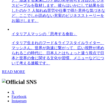
ど、混迷する未来にひと筋の光を照らす注目のビジネ
スピープルを取材します。彼らはいかにして結果を出
したのか？ 人知れぬ苦労や仕事で得た意外な気づきな
ど、ここでしか読めない充実のビジネスストーリーを
お届けします。
イタリア人マッシの「思考する食欲」
イタリア生まれのフード＆ライフスタイルライター、
マッシさん。世界が急速に繋がって、広い視野が求め
られるこの時代に、日本人とはちょっと違う視点で日
本と世界の食に関する文化や習慣、メニューなどにつ
いて考える連載です。
READ MORE
X
Facebook
Instagram