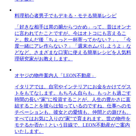
料理初心者男子でもデキる・モテる簡単レシピ
「好きな相手は胃の腑からつかめ」って、昔はオンナ
に言われてたことですが、今はオトコにも言えるこ
と。飲んだ後「ちょっと一杯寄ってかない？」、「今
度一緒にアレ作らない？」「週末ホムパしようよ」な
どなど、さまざまな口実に使える簡単レシピを人気料
理研究家がお教えします。
オヤジの物件案内人「LEON不動産」
イタリアでは、自宅やインテリアにお金をかけてゲス
トをもてなします。もちろん自らも。もっとも過ごす
時間の長い”家”に投資することが、人生の豊かさに直
結することを彼らは知っているのですね。仕事へのモ
チベーションも、彼女との愛情も、仲間との遊びも、
すべてはお気に入りの”家”で育まれます。世の物件を
モテるか否か！という目線で、LEON不動産がご案内
いたします。