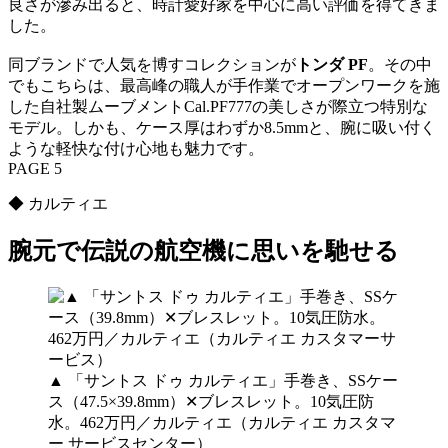
良さが滲み出ると、時計愛好家を中心に高い評価を得てきま
した。
同ブランドで人気を博すコレクションが
トンダ PF
。その中
でもこちらは、最高峰の職人が手作業でオープンワークを施
した自社製ムーブメントCal.PF777の美しさが際立つ特別な
モデル。しかも、ケース厚はわずか8.5mmと、腕に吸い付く
ような軽快な付け心地も魅力です。
PAGE 5
◆ カルティエ
腕元で伝説の航空機に思いを馳せる
▲ 「サントス ドゥ カルティエ」手巻き、SSケー
ス（47.5×39.8mm）✕ブレスレット。10気圧防
水。462万円／カルティエ（カルティエ カスタマ
ー サービスセンター）