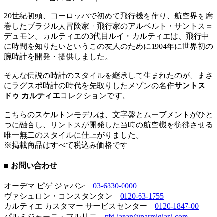
20世紀初頭、ヨーロッパで初めて飛行機を作り、航空界を席
巻したブラジル人冒険家・飛行家のアルベルト・サントス＝
デュモン。カルティエの3代目ルイ・カルティエは、飛行中
に時間を知りたいというこの友人のために1904年に世界初の
腕時計を開発・提供しました。
そんな伝説の時計のスタイルを継承して生まれたのが、まさ
にラグスポ時計の時代を先取りしたメゾンの名作
サントス
ドゥ カルティエ
コレクションです。
こちらのスケルトンモデルは、文字盤とムーブメントがひと
つに融合し、サントスが開発した当時の航空機を彷彿させる
唯一無二のスタイルに仕上がりました。
※掲載商品はすべて税込み価格です
■ お問い合わせ
オーデマ ピゲ ジャパン
03-6830-0000
ヴァシュロン・コンスタンタン
0120-63-1755
カルティエ カスタマー サービスセンター
0120-1847-00
パルミジャーニ・フルリエ
pfd.japan@parmigiani.com