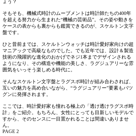
ょう？
そもそも、機械式時計のムーブメントは時計師たちの400年
を超える努力から生まれた“機械の芸術品”。その姿や動きを
ケースの表からも裏からも鑑賞できるのが、スケルトン文字
盤です。
ひと昔前までは、スケルトンウォッチは時計愛好家向けの超
マニアックで高級なものでした。でも近年では、設計＆製造
技術の飛躍的な進化のおかげでネジ1本までデザインされる
ようになり、その構造や機能の美しさ、ラグジュアリーな雰
囲気をいっそう楽しめる時代に。
そんなスケルトン文字盤とラグスポ時計が組み合わされば、
互いの魅力を高め合いながら、“ラグジュアリー”要素もバツ
グンに発揮されます。
ここでは、時計愛好家も憧れる極上の「透け透けラグスポ時
計」をご紹介。もちろん、女性にとっても目新しいモデルで
すから、そのセンスに一目置かれることは間違いありませ
ん。
PAGE 2