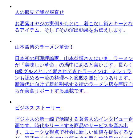
人の服見て我が服直せ
お洒落オヤジの実例をもとに、着こなし術とキーとな
るアイテム、そしてその演出効果をお伝えします。
山本益博のラーメン革命！
日本初の料理評論家、山本益博さんはいま、ラーメン
が「美味しい革命」の渦中にあると言います。長らく
B級グルメとして愛されてきたラーメンは、ミシュラ
ンも認める一流の料理へと変貌を遂げつつあります。
新時代に向けて群雄割拠する街のラーメン店を巨匠自
らが実食リポートする連載です。
ビジネス ストーリー
ビジネスの第一線で活躍する著名人のインタビュー企
画です。時代をリードする商品やサービスを産み出
す、ユニークな視点で社会に新しい価値を提供するな