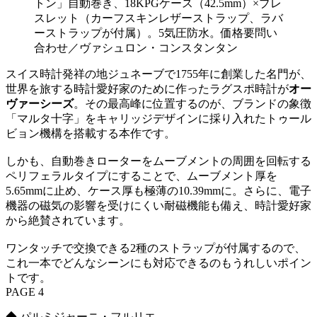
トン」自動巻き、18KPGケース（42.5mm）×ブレ
スレット（カーフスキンレザーストラップ、ラバ
ーストラップが付属）。5気圧防水。価格要問い
合わせ／ヴァシュロン・コンスタンタン
スイス時計発祥の地ジュネーブで1755年に創業した名門が、
世界を旅する時計愛好家のために作ったラグスポ時計が
オー
ヴァーシーズ
。その最高峰に位置するのが、ブランドの象徴
「マルタ十字」をキャリッジデザインに採り入れたトゥール
ビョン機構を搭載する本作です。
しかも、自動巻きローターをムーブメントの周囲を回転する
ペリフェラルタイプにすることで、ムーブメント厚を
5.65mmに止め、ケース厚も極薄の10.39mmに。さらに、電子
機器の磁気の影響を受けにくい耐磁機能も備え、時計愛好家
から絶賛されています。
ワンタッチで交換できる2種のストラップが付属するので、
これ一本でどんなシーンにも対応できるのもうれしいポイン
トです。
PAGE 4
◆ パルミジャーニ・フルリエ