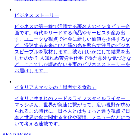
ビジネス ストーリー
ビジネスの第一線で活躍する著名人のインタビュー企
画です。時代をリードする商品やサービスを産み出
す、ユニークな視点で社会に新しい価値を提供するな
ど、混迷する未来にひと筋の光を照らす注目のビジネ
スピープルを取材します。彼らはいかにして結果を出
したのか？ 人知れぬ苦労や仕事で得た意外な気づきな
ど、ここでしか読めない充実のビジネスストーリーを
お届けします。
イタリア人マッシの「思考する食欲」
イタリア生まれのフード＆ライフスタイルライター、
マッシさん。世界が急速に繋がって、広い視野が求め
られるこの時代に、日本人とはちょっと違う視点で日
本と世界の食に関する文化や習慣、メニューなどにつ
いて考える連載です。
READ MORE