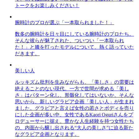
トークをお楽しみください！
腕時計のプロが選ぶ「一本取られました！」
数多の腕時計を日々目にしている腕時計のプロたち。
そんな彼らが魅了された、ついつい「一本取られ
た！」と膝を打ったモデルについて、熱く語っていた
だきます。
美しい人
ルッキズム批判を生みながらも、「美しさ」の需要は
絶えることのない現代。一方で世間が求める「美し
さ」はパターン化し、形骸化してはいないか、そんな
思いから、新しいグラビア企画「美しい人」が生まれ
ました。グラビアと言えば女性の若さとボディを売り
にした企画が多い中、女性であるKaori Oguriさんをプ
ロデューサーに据え、豊かな人生経験を持つ女性たち
の、内面から醸し出される“大人の美しさ”に迫る新た
なグラビア企画となります。