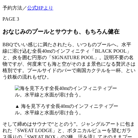
予約方法／
公式HPより
PAGE 3
おなじみのプールとサウナも、もちろん健在
BBQでいい感じに満たされたら、いつものプールへ。水平
線に溶け込む全長40mのインフィニティ「BLACK POOL」
と、炎を囲む円形の「SIGNATURE POOL」。説明不要の名
物ですが、何度来ても海と空がそのまま景色になる贅沢さは
格別です。プールサイドのバーで南国カクテルを一杯、とい
う鉄板の流れもぜひ。
▲ 海を見下ろす全長40mのインフィニティプー
ル。水平線と水面が溶け合う。
そして締めはサウナで“ととのう”。ジャングルアートに包ま
れた「SWEAT LODGE」と、ボタニカルビューを望むガラ
ス張りの「SWEAT BOX」の2種。汗を流してそのままプー