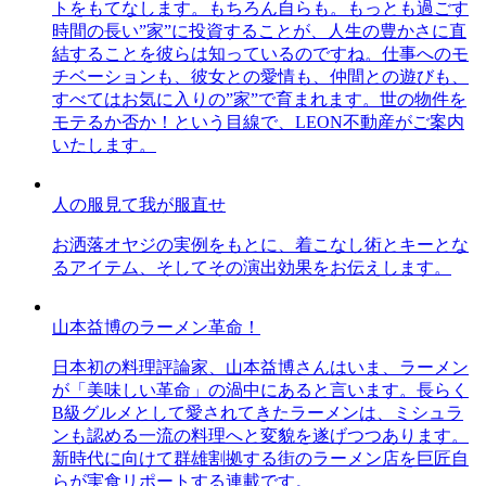
トをもてなします。もちろん自らも。もっとも過ごす
時間の長い”家”に投資することが、人生の豊かさに直
結することを彼らは知っているのですね。仕事へのモ
チベーションも、彼女との愛情も、仲間との遊びも、
すべてはお気に入りの”家”で育まれます。世の物件を
モテるか否か！という目線で、LEON不動産がご案内
いたします。
人の服見て我が服直せ
お洒落オヤジの実例をもとに、着こなし術とキーとな
るアイテム、そしてその演出効果をお伝えします。
山本益博のラーメン革命！
日本初の料理評論家、山本益博さんはいま、ラーメン
が「美味しい革命」の渦中にあると言います。長らく
B級グルメとして愛されてきたラーメンは、ミシュラ
ンも認める一流の料理へと変貌を遂げつつあります。
新時代に向けて群雄割拠する街のラーメン店を巨匠自
らが実食リポートする連載です。