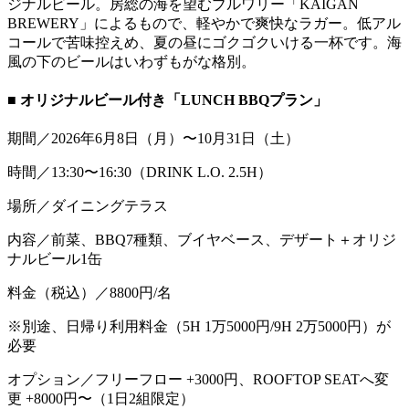
ジナルビール。房総の海を望むブルワリー「KAIGAN
BREWERY」によるもので、軽やかで爽快なラガー。低アル
コールで苦味控えめ、夏の昼にゴクゴクいける一杯です。海
風の下のビールはいわずもがな格別。
■ オリジナルビール付き「LUNCH BBQプラン」
期間／2026年6月8日（月）〜10月31日（土）
時間／13:30〜16:30（DRINK L.O. 2.5H）
場所／ダイニングテラス
内容／前菜、BBQ7種類、ブイヤベース、デザート＋オリジ
ナルビール1缶
料金（税込）／8800円/名
※別途、日帰り利用料金（5H 1万5000円/9H 2万5000円）が
必要
オプション／フリーフロー +3000円、ROOFTOP SEATへ変
更 +8000円〜（1日2組限定）