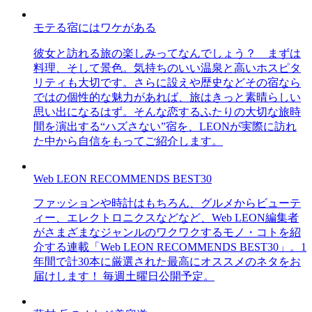
モテる宿にはワケがある
彼女と訪れる旅の楽しみってなんでしょう？ まずは
料理、そして景色。気持ちのいい温泉と高いホスピタ
リティも大切です。さらに設えや歴史などその宿なら
ではの個性的な魅力があれば、旅はきっと素晴らしい
思い出になるはず。そんな恋するふたりの大切な旅時
間を演出する“ハズさない”宿を、LEONが実際に訪れ
た中から自信をもってご紹介します。
Web LEON RECOMMENDS BEST30
ファッションや時計はもちろん、グルメからビューテ
ィー、エレクトロニクスなどなど、Web LEON編集者
がさまざまなジャンルのワクワクするモノ・コトを紹
介する連載「Web LEON RECOMMENDS BEST30」。1
年間で計30本に厳選された最高にオススメのネタをお
届けします！ 毎週土曜日公開予定。