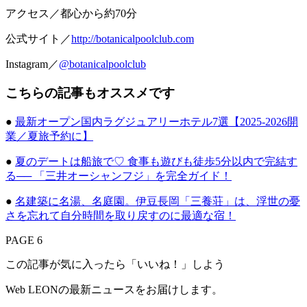
アクセス／都心から約70分
公式サイト／
http://botanicalpoolclub.com
Instagram／
@botanicalpoolclub
こちらの記事もオススメです
●
最新オープン国内ラグジュアリーホテル7選【2025-2026開
業／夏旅予約に】
●
夏のデートは船旅で♡ 食事も遊びも徒歩5分以内で完結す
る── 「三井オーシャンフジ」を完全ガイド！
●
名建築に名湯、名庭園。伊豆長岡「三養荘」は、浮世の憂
さを忘れて自分時間を取り戻すのに最適な宿！
PAGE 6
この記事が気に入ったら「いいね！」しよう
Web LEONの最新ニュースをお届けします。