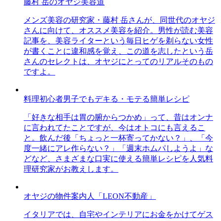
藤村 岳のオヤジ美容道
メンズ美容の研究家・藤村 岳さんが、同世代のオヤジ
さんに向けて、オススメ美容を紹介。男性が読む美容
記事を、美容ライターという毎日ヒゲを剃らない女性
が書くことに違和感を覚え、この道を志したという岳
さんのセレクトは、オヤジにとってのリアルそのもの
ですよ。
料理初心者男子でもデキる・モテる簡単レシピ
「好きな相手は胃の腑からつかめ」って、昔はオンナ
に言われてたことですが、今はオトコにも言えるこ
と。飲んだ後「ちょっと一杯寄ってかない？」、「今
度一緒にアレ作らない？」「週末ホムパしようよ」な
どなど、さまざまな口実に使える簡単レシピを人気料
理研究家がお教えします。
オヤジの物件案内人「LEON不動産」
イタリアでは、自宅やインテリアにお金をかけてゲス