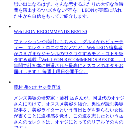
思い出になるはず。そんな恋するふたりの大切な旅時
間を演出する“ハズさない”宿を、LEONが実際に訪れ
た中から自信をもってご紹介します。
Web LEON RECOMMENDS BEST30
ファッションや時計はもちろん、グルメからビューテ
ィー、エレクトロニクスなどなど、Web LEON編集者
がさまざまなジャンルのワクワクするモノ・コトを紹
介する連載「Web LEON RECOMMENDS BEST30」。1
年間で計30本に厳選された最高にオススメのネタをお
届けします！ 毎週土曜日公開予定。
藤村 岳のオヤジ美容道
メンズ美容の研究家・藤村 岳さんが、同世代のオヤジ
さんに向けて、オススメ美容を紹介。男性が読む美容
記事を、美容ライターという毎日ヒゲを剃らない女性
が書くことに違和感を覚え、この道を志したという岳
さんのセレクトは、オヤジにとってのリアルそのもの
ですよ。