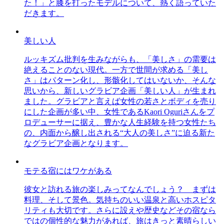
た！」と膝を打ったモデルについて、熱く語っていた
だきます。
美しい人
ルッキズム批判を生みながらも、「美しさ」の需要は
絶えることのない現代。一方で世間が求める「美し
さ」はパターン化し、形骸化してはいないか、そんな
思いから、新しいグラビア企画「美しい人」が生まれ
ました。グラビアと言えば女性の若さとボディを売り
にした企画が多い中、女性であるKaori Oguriさんをプ
ロデューサーに据え、豊かな人生経験を持つ女性たち
の、内面から醸し出される“大人の美しさ”に迫る新た
なグラビア企画となります。
モテる宿にはワケがある
彼女と訪れる旅の楽しみってなんでしょう？ まずは
料理、そして景色。気持ちのいい温泉と高いホスピタ
リティも大切です。さらに設えや歴史などその宿なら
ではの個性的な魅力があれば、旅はきっと素晴らしい