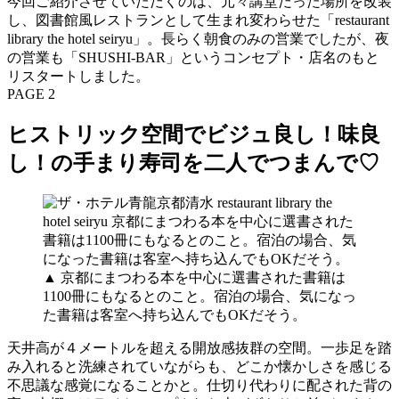
今回ご紹介させていただくのは、元々講堂だった場所を改装
し、図書館風レストランとして生まれ変わらせた「restaurant
library the hotel seiryu」。長らく朝食のみの営業でしたが、夜
の営業も「SHUSHI-BAR」というコンセプト・店名のもと
リスタートしました。
PAGE 2
ヒストリック空間でビジュ良し！味良
し！の手まり寿司を二人でつまんで♡
▲ 京都にまつわる本を中心に選書された書籍は
1100冊にもなるとのこと。宿泊の場合、気になっ
た書籍は客室へ持ち込んでもOKだそう。
天井高が４メートルを超える開放感抜群の空間。一歩足を踏
み入れると洗練されていながらも、どこか懐かしさを感じる
不思議な感覚になることかと。仕切り代わりに配された背の