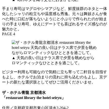
手まり寿司はマグロやシマアジなど、鮮度抜群のネタと一体
化したシャリの粒立ちや温度感も秀逸。元々は舞妓さんが食
べた時に口紅が落ちないようにと小ぶりで作られたのが始ま
りの手まり寿司、ゆえにデートでも喜ばれるサイズ感なのが
魅力かと。
PAGE 4
▲ 天気の良い日はテラス席で夕景を眺めながら
ロマンティックなひとときを過ごして。
ビジター利用も可能なので気軽に立ち寄って二軒目を目指す
もよし、ホテルでお泊まりの流れに持ち込むのもよし。京デ
ートの新たな選択肢としてぜひご活用くださいませ。
ザ・ホテル青龍 京都清水
「restaurant library the hotel seiryu」
住所／京都府京都市東山区清水2-204-2