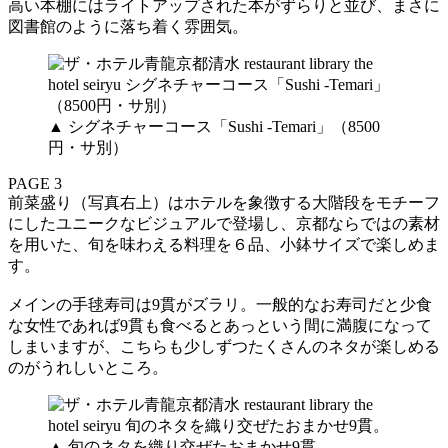
高い本棚にはライトアップされた本がずらりと並び、まさに
図書館のように落ち着く雰囲気。
▲ シグネチャーコース「Sushi -Temari」（8500
円・サ別）
PAGE 3
前菜盛り（写真右上）はホテルを象徴する大階段をモチーフ
にしたユニークなビジュアルで登場し、京都ならではの素材
を用いた、旬を味わえる料理を６品、小鉢サイズで楽しめま
す。
メインの手毬寿司は9貫がズラリ。一般的なお寿司だと少食
な女性であれば9貫も食べるとあっという間に満腹になって
しまいますが、こちらも少しずつたくさんのネタが楽しめる
のがうれしいところ。
▲ 旬のネタを織り交ぜたおまかせ9貫。