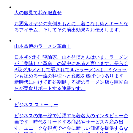
人の服見て我が服直せ
お洒落オヤジの実例をもとに、着こなし術とキーとな
るアイテム、そしてその演出効果をお伝えします。
山本益博のラーメン革命！
日本初の料理評論家、山本益博さんはいま、ラーメン
が「美味しい革命」の渦中にあると言います。長らく
B級グルメとして愛されてきたラーメンは、ミシュラ
ンも認める一流の料理へと変貌を遂げつつあります。
新時代に向けて群雄割拠する街のラーメン店を巨匠自
らが実食リポートする連載です。
ビジネス ストーリー
ビジネスの第一線で活躍する著名人のインタビュー企
画です。時代をリードする商品やサービスを産み出
す、ユニークな視点で社会に新しい価値を提供するな