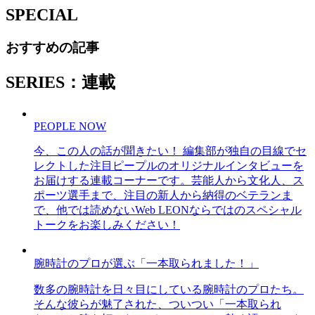
SPECIAL
おすすめの記事
SERIES：連載
PEOPLE NOW
今、この人の話が聞きたい！ 編集部が独自の目線でセ
レクトした注目ピープルのオリジナルインタビューを
お届けする連載コーナーです。芸能人から文化人、ス
ポーツ選手まで、注目の新人から納得のベテランま
で、他では読めないWeb LEONならではのスペシャル
トークをお楽しみください！
腕時計のプロが選ぶ「一本取られました！」
数多の腕時計を日々目にしている腕時計のプロたち。
そんな彼らが魅了された、ついつい「一本取られ