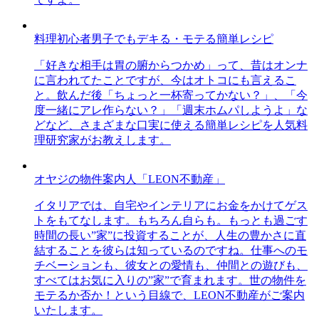
料理初心者男子でもデキる・モテる簡単レシピ
「好きな相手は胃の腑からつかめ」って、昔はオンナ
に言われてたことですが、今はオトコにも言えるこ
と。飲んだ後「ちょっと一杯寄ってかない？」、「今
度一緒にアレ作らない？」「週末ホムパしようよ」な
どなど、さまざまな口実に使える簡単レシピを人気料
理研究家がお教えします。
オヤジの物件案内人「LEON不動産」
イタリアでは、自宅やインテリアにお金をかけてゲス
トをもてなします。もちろん自らも。もっとも過ごす
時間の長い”家”に投資することが、人生の豊かさに直
結することを彼らは知っているのですね。仕事へのモ
チベーションも、彼女との愛情も、仲間との遊びも、
すべてはお気に入りの”家”で育まれます。世の物件を
モテるか否か！という目線で、LEON不動産がご案内
いたします。