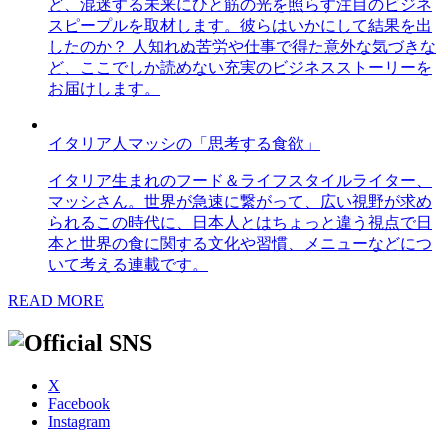
ど、混迷する未来にひと筋の光を照らす注目のビジネ
スピープルを取材します。彼らはいかにして結果を出
したのか？ 人知れぬ苦労や仕事で得た意外な気づきな
ど、ここでしか読めない充実のビジネスストーリーを
お届けします。
イタリア人マッシの「思考する食欲」
イタリア生まれのフード＆ライフスタイルライター、
マッシさん。世界が急速に繋がって、広い視野が求め
られるこの時代に、日本人とはちょっと違う視点で日
本と世界の食に関する文化や習慣、メニューなどにつ
いて考える連載です。
READ MORE
X
Facebook
Instagram