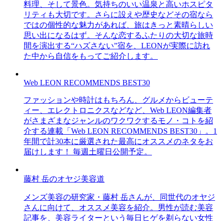
料理、そして景色。気持ちのいい温泉と高いホスピタ
リティも大切です。さらに設えや歴史などその宿なら
ではの個性的な魅力があれば、旅はきっと素晴らしい
思い出になるはず。そんな恋するふたりの大切な旅時
間を演出する“ハズさない”宿を、LEONが実際に訪れ
た中から自信をもってご紹介します。
Web LEON RECOMMENDS BEST30
ファッションや時計はもちろん、グルメからビューテ
ィー、エレクトロニクスなどなど、Web LEON編集者
がさまざまなジャンルのワクワクするモノ・コトを紹
介する連載「Web LEON RECOMMENDS BEST30」。1
年間で計30本に厳選された最高にオススメのネタをお
届けします！ 毎週土曜日公開予定。
藤村 岳のオヤジ美容道
メンズ美容の研究家・藤村 岳さんが、同世代のオヤジ
さんに向けて、オススメ美容を紹介。男性が読む美容
記事を、美容ライターという毎日ヒゲを剃らない女性