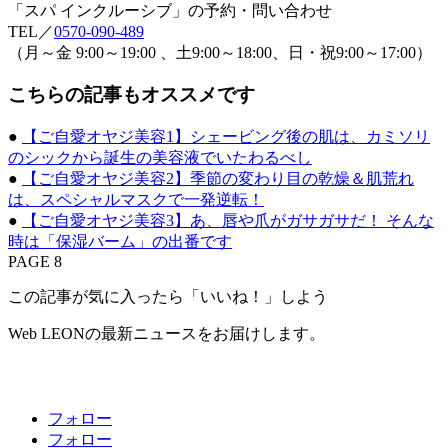
「スパ インクルーシブ」の予約・問い合わせ
TEL／
0570-090-489
（月～金 9:00～19:00 、土9:00～18:00、日・祝9:00～17:00）
こちらの記事もオススメです
●
【ご自愛オヤジ美容1】シェービング後の肌は、カミソリ
のシックから誕生の美容液でいたわるべし
●
【ご自愛オヤジ美容2】季節の変わり目の乾燥＆肌荒れ
は、スペシャルマスクで一発逆転！
●
【ご自愛オヤジ美容3】あ、唇や爪がガサガサだ！ そんな
時は「保湿バーム」の出番です
PAGE 8
この記事が気に入ったら「いいね！」しよう
Web LEONの最新ニュースをお届けします。
フォロー
フォロー