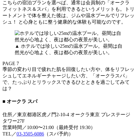
こちらの宿泊プランを選べば、通常は会員制の「オークラ
フィットネス＆スパ」を利用できるというメリットも。トリ
ートメントで体を整えた後は、ジムや温水プールでリフレッ
シュ！ と心身ともに整う健康的な体験も可能なのです。
▲ ホテルでは珍しい25mの温水プール。昼間は自
然光が心地よく、夜は都心の夜景が美しい。
PAGE 7
季節の変わり目で疲れた肌を回復したい方や、体をリフレッ
シュしてエネルギーチャージしたい方、「オークラスパ」
で、たっぷりとリラックスできるひとときを過ごしてみて
は？
■ オークラ スパ
住所／東京都港区虎ノ門2-10-4 オークラ東京 プレステージ
タワー27F
営業時間／10:00〜21:00（最終受付 19:30）
TEL／
03-3505-6086
（スパ予約）