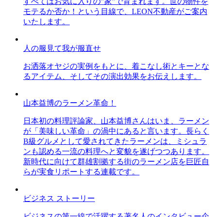
すべてはお気に入りの”家”で育まれます。世の物件を
モテるか否か！という目線で、LEON不動産がご案内
いたします。
人の服見て我が服直せ
お洒落オヤジの実例をもとに、着こなし術とキーとな
るアイテム、そしてその演出効果をお伝えします。
山本益博のラーメン革命！
日本初の料理評論家、山本益博さんはいま、ラーメン
が「美味しい革命」の渦中にあると言います。長らく
B級グルメとして愛されてきたラーメンは、ミシュラ
ンも認める一流の料理へと変貌を遂げつつあります。
新時代に向けて群雄割拠する街のラーメン店を巨匠自
らが実食リポートする連載です。
ビジネス ストーリー
ビジネスの第一線で活躍する著名人のインタビュー企