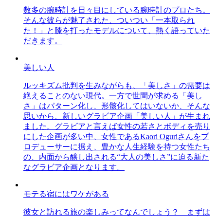
数多の腕時計を日々目にしている腕時計のプロたち。
そんな彼らが魅了された、ついつい「一本取られ
た！」と膝を打ったモデルについて、熱く語っていた
だきます。
美しい人
ルッキズム批判を生みながらも、「美しさ」の需要は
絶えることのない現代。一方で世間が求める「美し
さ」はパターン化し、形骸化してはいないか、そんな
思いから、新しいグラビア企画「美しい人」が生まれ
ました。グラビアと言えば女性の若さとボディを売り
にした企画が多い中、女性であるKaori Oguriさんをプ
ロデューサーに据え、豊かな人生経験を持つ女性たち
の、内面から醸し出される“大人の美しさ”に迫る新た
なグラビア企画となります。
モテる宿にはワケがある
彼女と訪れる旅の楽しみってなんでしょう？ まずは