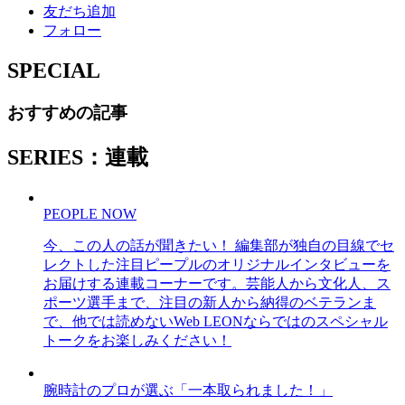
友だち追加
フォロー
SPECIAL
おすすめの記事
SERIES：連載
PEOPLE NOW
今、この人の話が聞きたい！ 編集部が独自の目線でセ
レクトした注目ピープルのオリジナルインタビューを
お届けする連載コーナーです。芸能人から文化人、ス
ポーツ選手まで、注目の新人から納得のベテランま
で、他では読めないWeb LEONならではのスペシャル
トークをお楽しみください！
腕時計のプロが選ぶ「一本取られました！」