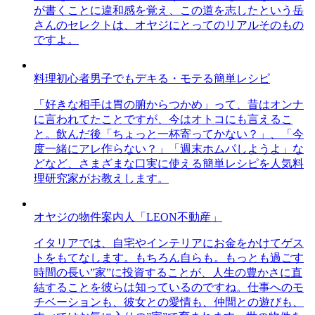
が書くことに違和感を覚え、この道を志したという岳
さんのセレクトは、オヤジにとってのリアルそのもの
ですよ。
料理初心者男子でもデキる・モテる簡単レシピ
「好きな相手は胃の腑からつかめ」って、昔はオンナ
に言われてたことですが、今はオトコにも言えるこ
と。飲んだ後「ちょっと一杯寄ってかない？」、「今
度一緒にアレ作らない？」「週末ホムパしようよ」な
どなど、さまざまな口実に使える簡単レシピを人気料
理研究家がお教えします。
オヤジの物件案内人「LEON不動産」
イタリアでは、自宅やインテリアにお金をかけてゲス
トをもてなします。もちろん自らも。もっとも過ごす
時間の長い”家”に投資することが、人生の豊かさに直
結することを彼らは知っているのですね。仕事へのモ
チベーションも、彼女との愛情も、仲間との遊びも、