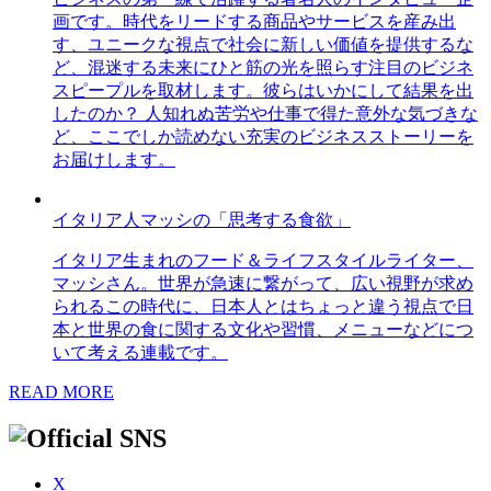
画です。時代をリードする商品やサービスを産み出
す、ユニークな視点で社会に新しい価値を提供するな
ど、混迷する未来にひと筋の光を照らす注目のビジネ
スピープルを取材します。彼らはいかにして結果を出
したのか？ 人知れぬ苦労や仕事で得た意外な気づきな
ど、ここでしか読めない充実のビジネスストーリーを
お届けします。
イタリア人マッシの「思考する食欲」
イタリア生まれのフード＆ライフスタイルライター、
マッシさん。世界が急速に繋がって、広い視野が求め
られるこの時代に、日本人とはちょっと違う視点で日
本と世界の食に関する文化や習慣、メニューなどにつ
いて考える連載です。
READ MORE
X