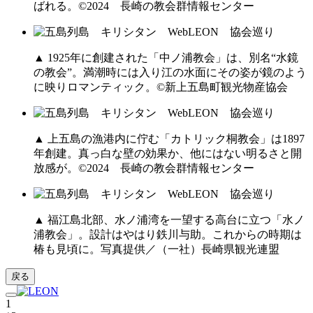
ばれる。©︎2024 長崎の教会群情報センター
▲ 1925年に創建された「中ノ浦教会」は、別名“水鏡
の教会”。満潮時には入り江の水面にその姿が鏡のよう
に映りロマンティック。©新上五島町観光物産協会
▲ 上五島の漁港内に佇む「カトリック桐教会」は1897
年創建。真っ白な壁の効果か、他にはない明るさと開
放感が。©︎2024 長崎の教会群情報センター
▲ 福江島北部、水ノ浦湾を一望する高台に立つ「水ノ
浦教会」。設計はやはり鉄川与助。これからの時期は
椿も見頃に。写真提供／（一社）長崎県観光連盟
戻る
1