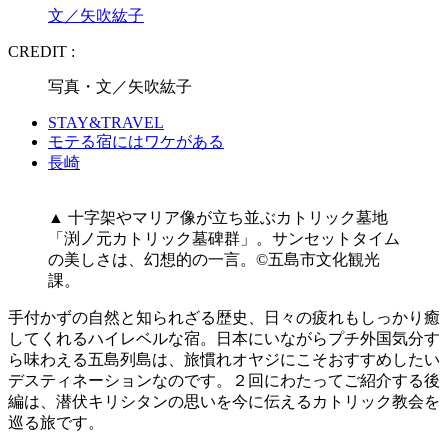
文／矢吹紘子
CREDIT :
写真・文／矢吹紘子
STAY&TRAVEL
モテる宿にはワケがある
長崎
▲ 十字架やマリア像が立ち並ぶカトリック墓地
「渕ノ元カトリック墓碑群」。サンセットタイム
の美しさは、幻想的の一言。©︎五島市文化観光
課。
手付かずの自然と知られざる歴史、日々の疲れもしっかり癒
してくれるハイレベルな宿。日本にいながらプチ外国気分す
ら味わえる五島列島は、旅慣れオヤジにこそおすすめしたい
デスティネーションなのです。２回にわたってご紹介する後
編は、潜伏キリシタンの思いを今に伝えるカトリック教会を
巡る旅です。