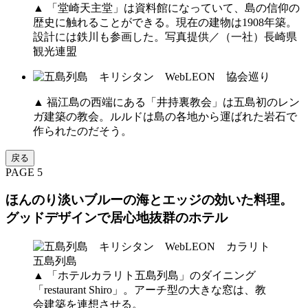
▲ 「堂崎天主堂」は資料館になっていて、島の信仰の
歴史に触れることができる。現在の建物は1908年築。
設計には鉄川も参画した。写真提供／（一社）長崎県
観光連盟
▲ 福江島の西端にある「井持裏教会」は五島初のレン
ガ建築の教会。ルルドは島の各地から運ばれた岩石で
作られたのだそう。
戻る
PAGE 5
ほんのり淡いブルーの海とエッジの効いた料理。
グッドデザインで居心地抜群のホテル
▲ 「ホテルカラリト五島列島」のダイニング
「restaurant Shiro」。アーチ型の大きな窓は、教
会建築を連想させる。