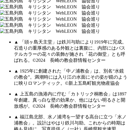
▲ 「頭ヶ島天主堂」は鉄川与助により1919年に完成。
石造りの重厚感のある外観とは裏腹に、内部にはパス
テルカラーの花々の装飾が施され「花の御堂」とも呼
ばれる。©︎2024 長崎の教会群情報センター
▲ 1925年に創建された「中ノ浦教会」は、別名“水鏡
の教会”。満潮時には入り江の水面にその姿が鏡のよう
に映りロマンティック。©新上五島町観光物産協会
▲ 上五島の漁港内に佇む「カトリック桐教会」は1897
年創建。真っ白な壁の効果か、他にはない明るさと開
放感が。©︎2024 長崎の教会群情報センター
▲ 福江島北部、水ノ浦湾を一望する高台に立つ「水ノ
浦教会」。設計はやはり鉄川与助。これからの時期は
椿も見頃に。写真提供／（一社）長崎県観光連盟