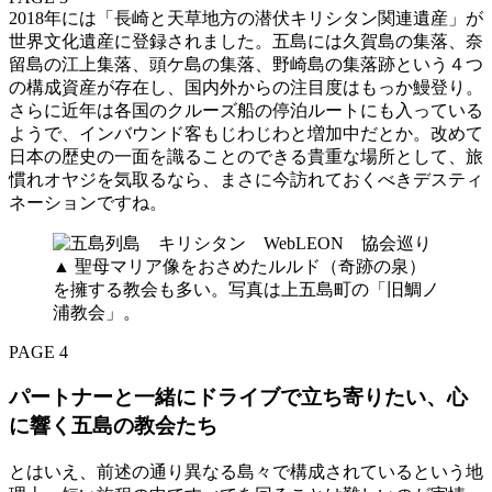
2018年には「長崎と天草地方の潜伏キリシタン関連遺産」が
世界文化遺産に登録されました。五島には久賀島の集落、奈
留島の江上集落、頭ケ島の集落、野崎島の集落跡という４つ
の構成資産が存在し、国内外からの注目度はもっか鰻登り。
さらに近年は各国のクルーズ船の停泊ルートにも入っている
ようで、インバウンド客もじわじわと増加中だとか。改めて
日本の歴史の一面を識ることのできる貴重な場所として、旅
慣れオヤジを気取るなら、まさに今訪れておくべきデスティ
ネーションですね。
▲ 聖母マリア像をおさめたルルド（奇跡の泉）
を擁する教会も多い。写真は上五島町の「旧鯛ノ
浦教会」。
PAGE 4
パートナーと一緒にドライブで立ち寄りたい、心
に響く五島の教会たち
とはいえ、前述の通り異なる島々で構成されているという地