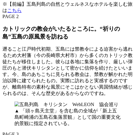
※【前編】五島列島の自然とウェルネスなホテルを楽しむ旅
は
こちら
PAGE 2
カトリックの教会がいたるところに。“祈りの
島”五島の原風景を訪ねる
遡ること江戸時代初期、五島には禁教令による迫害から逃れ
るため大村藩（今の長崎県大村市）から多くのカトリック教
徒たちが移住しました。彼らは各地に集落を作り、厳しい弾
圧のもと潜伏キリシタンとして密かに信仰を続けたといいま
す。今、島のあちこちに見られる教会は、禁教が解かれた明
治以降に建てられたもの。実際に訪れると実感するのです
が、離島特有の素朴な風景にそこはかとない異国情緒が感じ
られるのは、そんな歴史があるからなのですね。
▲ 「頭ヶ島天主堂」を含む島の全域が「新上五
島町崎浦の五島石集落景観」として国の重要文化
的景観に指定されている。
PAGE 3