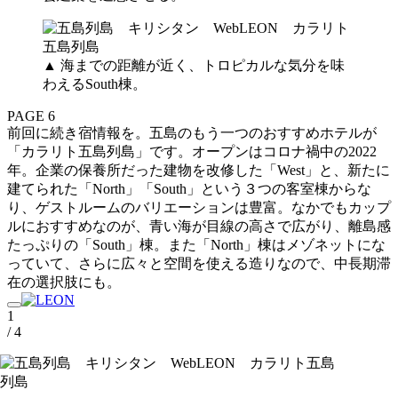
▲ 海までの距離が近く、トロピカルな気分を味
わえるSouth棟。
PAGE 6
前回に続き宿情報を。五島のもう一つのおすすめホテルが
「カラリト五島列島」です。オープンはコロナ禍中の2022
年。企業の保養所だった建物を改修した「West」と、新たに
建てられた「North」「South」という３つの客室棟からな
り、ゲストルームのバリエーションは豊富。なかでもカップ
ルにおすすめなのが、青い海が目線の高さで広がり、離島感
たっぷりの「South」棟。また「North」棟はメゾネットにな
っていて、さらに広々と空間を使える造りなので、中長期滞
在の選択肢にも。
1
/ 4