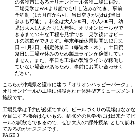
の名護市にあるオリオンビール名護工場に併設。
工場見学はWebより誰でも申し込みができ、事前
予約制（1カ月前から可。当日空きがあれば当日
参加も可能）。料金は大人500円、小人200円、幼
児は大人1人あたり1人無料。オリオンビールがで
きるまでの主な工程を見学でき、見学後にはビー
ルの試飲ができます。年末年始休業期間は12月31
日～1月3日、指定休業日（毎週水・木）。土日祝
祭日は工場が休みのため製造ラインが稼働してい
ません。また、平日も工場の製造ラインが稼働し
ていない場合があるため、事前にお問い合わせく
ださい。
こちらが沖縄県名護市に建つ「オリオンハッピーパーク」。
オリオンビールの工場に併設された体験型アミューズメント
施設です。
工場見学は予約が必須ですが、ビールづくりの現場はなかな
か目にする機会はないもの。約40分の見学後には出来たてビ
ールの試飲もできるので、ぜひ大人の“課外授業”として訪れ
てみるのがオススメです。
PAGE 3