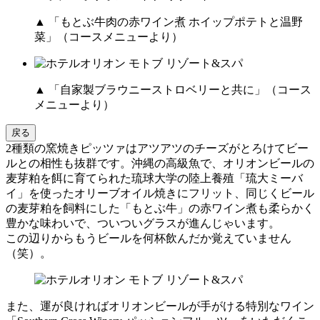
▲ 「もとぶ牛肉の赤ワイン煮 ホイップポテトと温野
菜」（コースメニューより）
▲ 「自家製ブラウニーストロベリーと共に」（コース
メニューより）
戻る
2種類の窯焼きピッツァはアツアツのチーズがとろけてビー
ルとの相性も抜群です。沖縄の高級魚で、オリオンビールの
麦芽粕を餌に育てられた琉球大学の陸上養殖「琉大ミーバ
イ」を使ったオリーブオイル焼きにフリット、同じくビール
の麦芽粕を飼料にした「もとぶ牛」の赤ワイン煮も柔らかく
豊かな味わいで、ついついグラスが進んじゃいます。
この辺りからもうビールを何杯飲んだか覚えていません
（笑）。
また、運が良ければオリオンビールが手がける特別なワイン