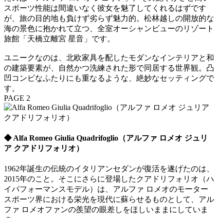
スポーツ性能は間違いなく彼女を魅了してくれるはずです
が、旅の目的地も負けず劣らず魅力的。松林越しの開放的な
海の景色に抱かれて立つ、全室オーシャンビューのリゾート
旅館「天橋立離宮 星音」です。
ユニークなのは、北欧家具を配したモダンなインテリアと和
の建築要素が、自然かつ洗練された形で同居する世界観。凸
凹コンビなふたりにも重なるような、絶妙なセッティングで
す。
PAGE 2
◆ Alfa Romeo Giulia Quadrifoglio（アルファ ロメオ ジュリ
ア クアドリフォリオ）
1962年誕生の伝統のイタリアンセダンが復活を遂げたのは、
2015年のこと。そこにさらに登場したクアドリフォリオ（ハ
イパフォーマンスモデル）は、アルファ ロメオのモーター
スポーツ界における栄光を現代に蘇らせるものとして、アル
ファ ロメオファンの羨望の眼差しをほしいままにしていま