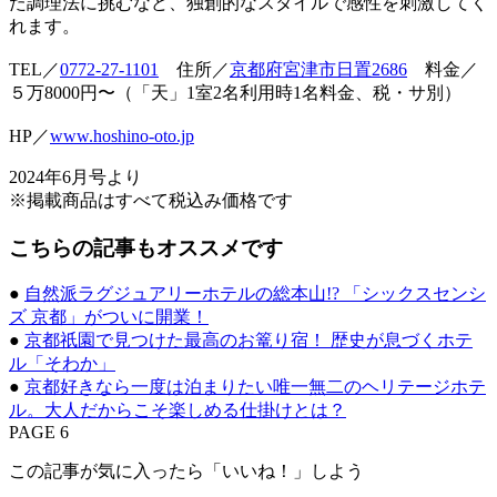
た調理法に挑むなど、独創的なスタイルで感性を刺激してく
れます。
TEL／
0772-27-1101
住所／
京都府宮津市日置2686
料金／
５万8000円〜（「天」1室2名利用時1名料金、税・サ別）
HP／
www.hoshino-oto.jp
2024年6月号より
※掲載商品はすべて税込み価格です
こちらの記事もオススメです
●
自然派ラグジュアリーホテルの総本山!? 「シックスセンシ
ズ 京都」がついに開業！
●
京都祇園で見つけた最高のお篭り宿！ 歴史が息づくホテ
ル「そわか」
●
京都好きなら一度は泊まりたい唯一無二のヘリテージホテ
ル。大人だからこそ楽しめる仕掛けとは？
PAGE 6
この記事が気に入ったら「いいね！」しよう