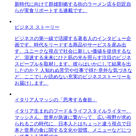
新時代に向けて群雄割拠する街のラーメン店を巨匠自
らが実食リポートする連載です。
ビジネス ストーリー
ビジネスの第一線で活躍する著名人のインタビュー企
画です。時代をリードする商品やサービスを産み出
す、ユニークな視点で社会に新しい価値を提供するな
ど、混迷する未来にひと筋の光を照らす注目のビジネ
スピープルを取材します。彼らはいかにして結果を出
したのか？ 人知れぬ苦労や仕事で得た意外な気づきな
ど、ここでしか読めない充実のビジネスストーリーを
お届けします。
イタリア人マッシの「思考する食欲」
イタリア生まれのフード＆ライフスタイルライター、
マッシさん。世界が急速に繋がって、広い視野が求め
られるこの時代に、日本人とはちょっと違う視点で日
本と世界の食に関する文化や習慣、メニューなどにつ