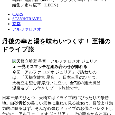
編集／市村広平（LEON）
CARS
STAY&TRAVEL
京都
アルファロメオ
丹後の幸と湯を味わいつくす！ 至福の
ドライブ旅
▲
一見ミスマッチな組み合わせが痺れる
今回「アルファ ロメオ ジュリア」で訪ねたの
は、「天橋立離宮 星音」。日本三景のひとつ、
天橋立を望む海岸沿いに立つ、全7室の露天風呂
温泉＆プール付きリゾート旅館です。
日本三景のひとつ、天橋立はドライブ旅にぴったりの景勝
地。白砂青松の美しい景色に重ねて見る彼女は、普段より魅
力的に映るはず。そんな心弾むドライブのお供にセレクトし
たのは「アルファ ロメオ ジュリア」。その艶やかさと高い