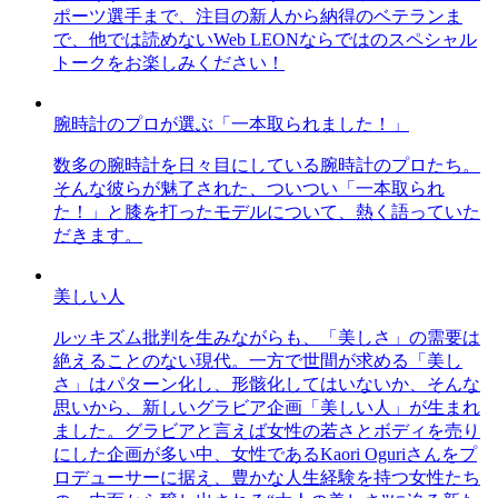
ポーツ選手まで、注目の新人から納得のベテランま
で、他では読めないWeb LEONならではのスペシャル
トークをお楽しみください！
腕時計のプロが選ぶ「一本取られました！」
数多の腕時計を日々目にしている腕時計のプロたち。
そんな彼らが魅了された、ついつい「一本取られ
た！」と膝を打ったモデルについて、熱く語っていた
だきます。
美しい人
ルッキズム批判を生みながらも、「美しさ」の需要は
絶えることのない現代。一方で世間が求める「美し
さ」はパターン化し、形骸化してはいないか、そんな
思いから、新しいグラビア企画「美しい人」が生まれ
ました。グラビアと言えば女性の若さとボディを売り
にした企画が多い中、女性であるKaori Oguriさんをプ
ロデューサーに据え、豊かな人生経験を持つ女性たち