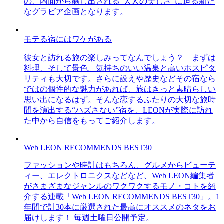
の、内面から醸し出される“大人の美しさ”に迫る新た
なグラビア企画となります。
モテる宿にはワケがある
彼女と訪れる旅の楽しみってなんでしょう？ まずは
料理、そして景色。気持ちのいい温泉と高いホスピタ
リティも大切です。さらに設えや歴史などその宿なら
ではの個性的な魅力があれば、旅はきっと素晴らしい
思い出になるはず。そんな恋するふたりの大切な旅時
間を演出する“ハズさない”宿を、LEONが実際に訪れ
た中から自信をもってご紹介します。
Web LEON RECOMMENDS BEST30
ファッションや時計はもちろん、グルメからビューテ
ィー、エレクトロニクスなどなど、Web LEON編集者
がさまざまなジャンルのワクワクするモノ・コトを紹
介する連載「Web LEON RECOMMENDS BEST30」。1
年間で計30本に厳選された最高にオススメのネタをお
届けします！ 毎週土曜日公開予定。