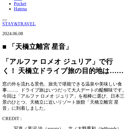
Pocket
Hatena
STAY&TRAVEL
2024.06.08
■ 「天橋立離宮 星音」
「アルファ ロメオ ジュリア」で行
く！ 天橋立ドライブ旅の目的地は……
窓の外を流れる景色、旅先で堪能できる温泉や美味しい食
事……。ドライブ旅はいつだって大人デートの醍醐味です。
今回は「アルファ ロメオ ジュリア」を相棒に選び、日本三
景のひとつ、天橋立に近いリゾート旅館「天橋立離宮 星
音」に到着しました。
CREDIT :
写真／黒沼 諭（aosora） 文／大野重和（lefthands）