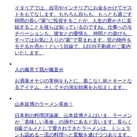
イタリアでは、自宅やインテリアにお金をかけてゲス
トをもてなします。もちろん自らも。もっとも過ごす
時間の長い”家”に投資することが、人生の豊かさに直
結することを彼らは知っているのですね。仕事へのモ
チベーションも、彼女との愛情も、仲間との遊びも、
すべてはお気に入りの”家”で育まれます。世の物件を
モテるか否か！という目線で、LEON不動産がご案内
いたします。
人の服見て我が服直せ
お洒落オヤジの実例をもとに、着こなし術とキーとな
るアイテム、そしてその演出効果をお伝えします。
山本益博のラーメン革命！
日本初の料理評論家、山本益博さんはいま、ラーメン
が「美味しい革命」の渦中にあると言います。長らく
B級グルメとして愛されてきたラーメンは、ミシュラ
ンも認める一流の料理へと変貌を遂げつつあります。