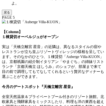
よ。
戻る
PAGE 5
【Column】
１棟貸切オーベルジュがオープン
実は「天橋立離宮 星音」の近隣は、異なるスタイルの宿や
レストランが立ち並ぶリゾートヴィレッジの様相を呈してい
ます。そのなかのひとつ、１棟貸切「Auberge Villa-KUON」
は、京都祇園の紹介制イタリアン「やまぐち」の姉妹リスト
ランテ「京都天橋立 ほしうみ」のシェフが、部屋まで来て
目の前で調理してもてなしてくれるという贅沢なディナーも
選ぶことができます。
今月のデートスポット『天橋立離宮 星音』
全室天然温泉＆プライベートプール付きのリゾート旅館。北
欧家具と飛騨家具をミックスしたり、料理も洋の東西を超え