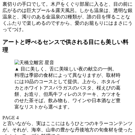
裏切りの手口でして。木戸をくぐり部屋に入ると、目の前に
広がるのは巨大プール＆露天風呂。しかも温泉は、透明な銀
温泉と、濁りのある金温泉の2種類が、誰の目を憚ることな
くふたりで楽しめるのですから、愛のお籠もりにはまさにう
ってつけ。
アートと呼べるセンスで供される目にも美しい料
理
▲
目に美しく、舌に美味しい夜の献立の一例。
料理は季節の食材によって異なりますが、取材時
には10品のコースとして提供。上から、ホタルイ
カとホワイトアスパラガスのパスタ、桜えびの葛
餅、お造り、但馬牛フィレのステーキ、カツオを
のせた茶そば。飲み物も、ワインや日本酒など豊
富なリストから選べます。
PAGE 4
と言いながら、実はここにはもうひとつのキラーコンテンツ
が。それが、海幸、山幸の豊かな丹後地方の旬食材を使った