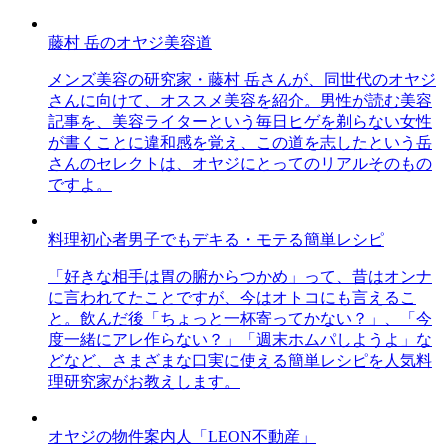
藤村 岳のオヤジ美容道
メンズ美容の研究家・藤村 岳さんが、同世代のオヤジ
さんに向けて、オススメ美容を紹介。男性が読む美容
記事を、美容ライターという毎日ヒゲを剃らない女性
が書くことに違和感を覚え、この道を志したという岳
さんのセレクトは、オヤジにとってのリアルそのもの
ですよ。
料理初心者男子でもデキる・モテる簡単レシピ
「好きな相手は胃の腑からつかめ」って、昔はオンナ
に言われてたことですが、今はオトコにも言えるこ
と。飲んだ後「ちょっと一杯寄ってかない？」、「今
度一緒にアレ作らない？」「週末ホムパしようよ」な
どなど、さまざまな口実に使える簡単レシピを人気料
理研究家がお教えします。
オヤジの物件案内人「LEON不動産」