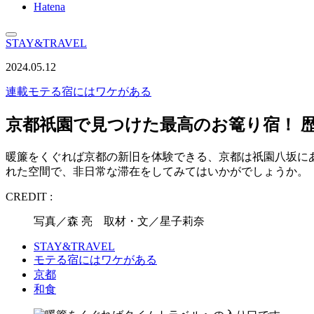
Hatena
STAY&TRAVEL
2024.05.12
連載
モテる宿にはワケがある
京都祇園で見つけた最高のお篭り宿！ 
暖簾をくぐれば京都の新旧を体験できる、京都は祇園八坂にあ
れた空間で、非日常な滞在をしてみてはいかがでしょうか。
CREDIT :
写真／森 亮 取材・文／星子莉奈
STAY&TRAVEL
モテる宿にはワケがある
京都
和食