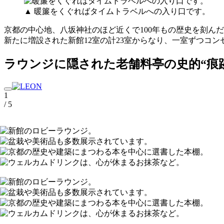
▲ 暖簾をくぐればタイムトラベルへの入り口です。
京都の中心地、八坂神社のほど近くで100年もの歴史を刻ん
新たに増設された新館12室の計23室からなり、一室ずつコ
ラウンジに隠された老舗料亭の史的“痕
1
/ 5