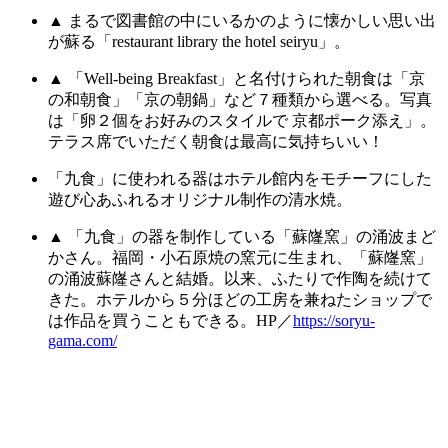
▲ まるで図書館の中にいるかのように懐かしい思い出
が蘇る「restaurant library the hotel seiryu」。
▲ 「Well-being Breakfast」と名付けられた朝食は「京
の和朝食」「京の朝鍋」など７種類から選べる。写真
は「卵２個をお好みのスタイルで 京都ポーク添え」。
テラス席でいただく朝食は最高に気持ちいい！
「九食」に使われる器はホテル館内をモチーフにした
遊び心あふれるオリジナル制作の清水焼。
▲ 「九食」の器を制作している「蘇嶐窯」の涌波まど
かさん。福岡・小石原焼の窯元に生まれ、「蘇嶐窯」
の涌波蘇嶐さんと結婚。以来、ふたりで作陶を続けて
きた。ホテルから５分ほどの工房を兼ねたショップで
は作品を買うこともできる。HP／
https://soryu-
gama.com/