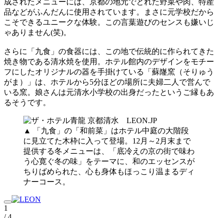
成されたメニューには、京都の地元でとれた野菜や肉、特産
品などがふんだんに使用されています。まさに元学校だから
こそできるユニークな体験。この言葉遊びのセンスも嫌いじ
ゃありません(笑)。
さらに「九食」の食器には、この地で伝統的に作られてきた
焼き物である清水焼を使用。ホテル館内のデザインをモチー
フにしたオリジナルの器を手掛けている「蘇嶐窯（そりゅう
がま）」は、ホテルから5分ほどの場所に夫婦二人で営んで
いる窯。娘さんは元清水小学校の出身だったというご縁もあ
るそうです。
▲ 「九食」の「和前菜」はホテル中庭の大階段
に見立てた木枠に入って登場。12月～2月末まで
提供する冬メニューは、「底冷えの京の街で味わ
う心寛ぐ冬の味」をテーマに、和のエッセンスが
ちりばめられた、心も身体もほっこり温まるディ
ナーコース。
1
/ 4