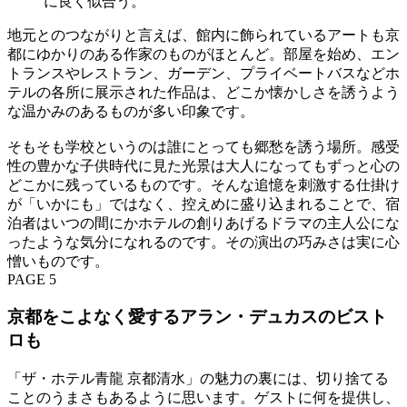
に良く似合う。
地元とのつながりと言えば、館内に飾られているアートも京
都にゆかりのある作家のものがほとんど。部屋を始め、エン
トランスやレストラン、ガーデン、プライベートバスなどホ
テルの各所に展示された作品は、どこか懐かしさを誘うよう
な温かみのあるものが多い印象です。
そもそも学校というのは誰にとっても郷愁を誘う場所。感受
性の豊かな子供時代に見た光景は大人になってもずっと心の
どこかに残っているものです。そんな追憶を刺激する仕掛け
が「いかにも」ではなく、控えめに盛り込まれることで、宿
泊者はいつの間にかホテルの創りあげるドラマの主人公にな
ったような気分になれるのです。その演出の巧みさは実に心
憎いものです。
PAGE 5
京都をこよなく愛するアラン・デュカスのビスト
ロも
「ザ・ホテル青龍 京都清水」の魅力の裏には、切り捨てる
ことのうまさもあるように思います。ゲストに何を提供し、