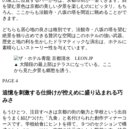
の屋上に位置するバーからは、京都市街が一望できます。西
を望む景色は京都の美しい夕景を楽しむのにピッタリ。もち
ろん、ここからも法観寺・八坂の塔を間近に眺めることがで
きます。
どちらも居心地の良さは格別です。法観寺・八坂の塔を望む
絶景を独り占めできる贅沢な空間はこのホテルの強い武器。
歴史と地の利を生かしたドラマティックな演出は、ホテルに
素晴らしいストーリー性を与えています。
▲ 大階段の最上部はテラスになっている。ここ
から見た夕景も郷愁を誘う。
PAGE 4
追憶を刺激する仕掛けが控えめに盛り込まれる巧
みさ
もうひとつ、注目すべきは京都の街の魅力と学校という出自
をうまく結びつけた「九食」と名付けられた創作ディナーコ
ースです。学校給食にヒントを得て、９つのセクションで構