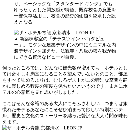
り、ベーシックな「スタンダード キング」でも
ゆったりとした開放感が特徴。既存校舎の意匠を
一部保存活用し、校舎の歴史的価値を継承した設
えとなる。
▲ 新築棟客室の「テラスツイン パゴダビュ
ー」。モダンな建築デザインの中にミニマルな内
装デザインを加えた。法観寺・八坂の塔を我が物
にできる贅沢なビューが自慢。
伺ったところでは、どんなに観光客が増えても、ホテルとし
ては必ずしも満室になることを望んでいないとのこと。部屋
をすべて埋めるよりは、むしろゲストがこの特別な空間を静
かに楽しめる程度の密度を保ちたいというのです。まさにホ
テルの心意気を見た思いがしました。
ここはそんな余裕のある大人にこそふさわしい、つまりは旅
慣れたモテるあなたにこそぜひ泊まって欲しい特別なホテ
ル。歴史と文化のストーリーを纏った贅沢な大人時間が味わ
えます。