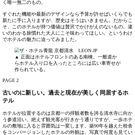
く唯一無二のもの。
すぐれた機能や最新のデザインなら予算が許せばいくらでも
新たに手に入りますが、歴史はそうはいきません。だからこ
そ、このホテルが持つ価値は贅沢でかけがえのないもの。違
いのわかる旅慣れた大人にこそ味わってほしい。というわけ
でホテルの魅力に迫ってみました。
▲ 正面はホテルフロントのある南棟。一般道か
らホテル入り口を入ったところには広い車寄せが
作られている。
PAGE 2
古いのに新しい。過去と現在が美しく同居するホ
テル
ホテルが位置するのは京都一の拝観者数を誇る清水寺に向か
う参道沿い。絶えず観光客が行きかう通りですが、一歩ホテ
ルの敷地に入ると雰囲気は一変します。築90年を越えた校舎
をコンバージョンしたホテルの外観は、写真で何度も見てい