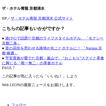
ザ・ホテル青龍 京都清水
HP／
ザ・ホテル青龍 京都清水 公式サイト
こちらの記事もいかがですか？
●
遊び心で話題!? 京都のライフスタイルホテル、「モクシー
京都二条」
●
昔の花街を思わせる路地が丸ごとホテルに！ 「Nazuna 京
都 椿通」
●
平安貴族が愛でた京都・嵐山で、 “おこもり”ステイと美食
に興じる「唯一無二」の美食ホテル
PAGE 7
この記事が気に入ったら「いいね！」しよう
Web LEONの最新ニュースをお届けします。
フォロー