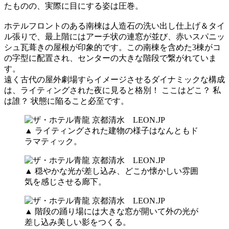
たものの、実際に目にする姿は圧巻。
ホテルフロントのある南棟は人造石の洗い出し仕上げ＆タイ
ル張りで、最上階にはアーチ状の連窓が並び、赤いスパニッ
シュ瓦葺きの屋根が印象的です。この南棟を含めた3棟がコ
の字型に配置され、センターの大きな階段で繋がれていま
す。
遠く古代の屋外劇場すらイメージさせるダイナミックな構成
は、ライティングされた夜に見ると格別！ ここはどこ？ 私
は誰？ 状態に陥ること必至です。
▲ ライティングされた建物の様子はなんともド
ラマティック。
▲ 穏やかな光が差し込み、どこか懐かしい雰囲
気を感じさせる廊下。
▲ 階段の踊り場には大きな窓が開いて外の光が
差し込み美しい影をつくる。