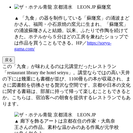
▲ 「九食」の器を制作している「蘇嶐窯」の涌波まど
かさん。福岡・小石原焼の窯元に生まれ、「蘇嶐窯」
の涌波蘇嶐さんと結婚。以来、ふたりで作陶を続けて
きた。ホテルから５分ほどの工房を兼ねたショップで
は作品を買うこともできる。HP／
https://soryu-
gama.com/
戻る
この「九食」が味わえるのは元講堂だったレストラン
「restaurant library the hotel seiryu」。講堂ならではの高い天井
の下には幾重にも書棚が並び、1100冊もの本が収蔵され、ま
さに図書館を彷彿させる贅沢な空間です。京都や日本の文化
に関する書籍は、部屋に持って帰って楽しむこともできると
か。こちらは、宿泊客への朝食を提供するレストランでもあ
ります。
▲ 廊下を飾るアートは京都在住の作家・大島奈
王さんの作品。素朴な温かみのある作風が元学校