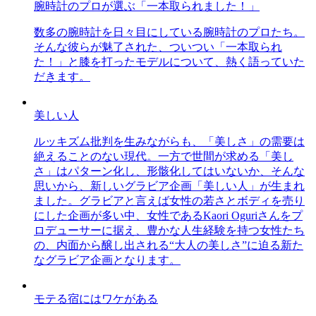
腕時計のプロが選ぶ「一本取られました！」
数多の腕時計を日々目にしている腕時計のプロたち。
そんな彼らが魅了された、ついつい「一本取られ
た！」と膝を打ったモデルについて、熱く語っていた
だきます。
美しい人
ルッキズム批判を生みながらも、「美しさ」の需要は
絶えることのない現代。一方で世間が求める「美し
さ」はパターン化し、形骸化してはいないか、そんな
思いから、新しいグラビア企画「美しい人」が生まれ
ました。グラビアと言えば女性の若さとボディを売り
にした企画が多い中、女性であるKaori Oguriさんをプ
ロデューサーに据え、豊かな人生経験を持つ女性たち
の、内面から醸し出される“大人の美しさ”に迫る新た
なグラビア企画となります。
モテる宿にはワケがある