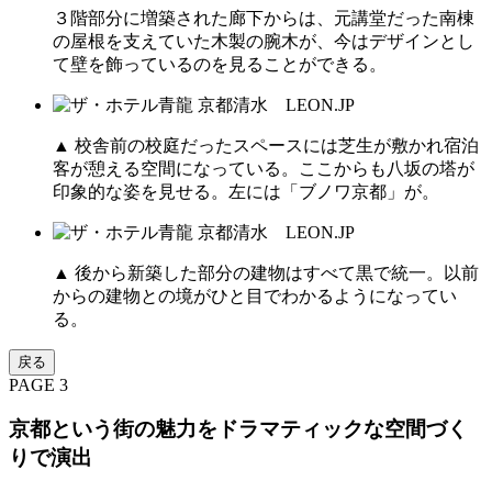
３階部分に増築された廊下からは、元講堂だった南棟
の屋根を支えていた木製の腕木が、今はデザインとし
て壁を飾っているのを見ることができる。
▲ 校舎前の校庭だったスペースには芝生が敷かれ宿泊
客が憩える空間になっている。ここからも八坂の塔が
印象的な姿を見せる。左には「ブノワ京都」が。
▲ 後から新築した部分の建物はすべて黒で統一。以前
からの建物との境がひと目でわかるようになってい
る。
戻る
PAGE 3
京都という街の魅力をドラマティックな空間づく
りで演出