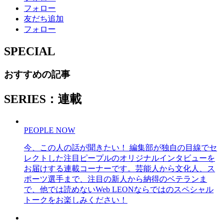
フォロー
友だち追加
フォロー
SPECIAL
おすすめの記事
SERIES：連載
PEOPLE NOW
今、この人の話が聞きたい！ 編集部が独自の目線でセ
レクトした注目ピープルのオリジナルインタビューを
お届けする連載コーナーです。芸能人から文化人、ス
ポーツ選手まで、注目の新人から納得のベテランま
で、他では読めないWeb LEONならではのスペシャル
トークをお楽しみください！