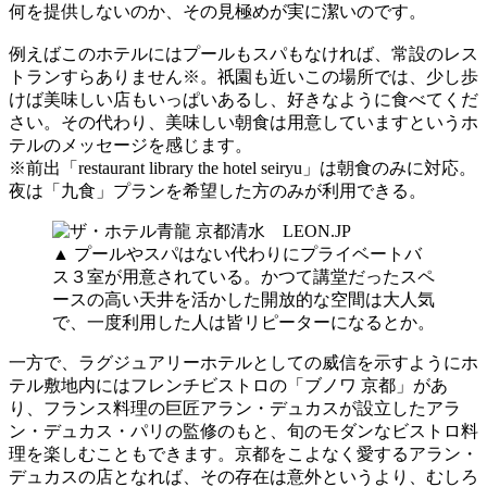
何を提供しないのか、その見極めが実に潔いのです。
例えばこのホテルにはプールもスパもなければ、常設のレス
トランすらありません※。祇園も近いこの場所では、少し歩
けば美味しい店もいっぱいあるし、好きなように食べてくだ
さい。その代わり、美味しい朝食は用意していますというホ
テルのメッセージを感じます。
※前出「restaurant library the hotel seiryu」は朝食のみに対応。
夜は「九食」プランを希望した方のみが利用できる。
▲ プールやスパはない代わりにプライベートバ
ス３室が用意されている。かつて講堂だったスペ
ースの高い天井を活かした開放的な空間は大人気
で、一度利用した人は皆リピーターになるとか。
一方で、ラグジュアリーホテルとしての威信を示すようにホ
テル敷地内にはフレンチビストロの「ブノワ 京都」があ
り、フランス料理の巨匠アラン・デュカスが設立したアラ
ン・デュカス・パリの監修のもと、旬のモダンなビストロ料
理を楽しむこともできます。京都をこよなく愛するアラン・
デュカスの店となれば、その存在は意外というより、むしろ