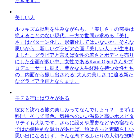
だきます。
美しい人
ルッキズム批判を生みながらも、「美しさ」の需要は
絶えることのない現代。一方で世間が求める「美し
さ」はパターン化し、形骸化してはいないか、そんな
思いから、新しいグラビア企画「美しい人」が生まれ
ました。グラビアと言えば女性の若さとボディを売り
にした企画が多い中、女性であるKaori Oguriさんをプ
ロデューサーに据え、豊かな人生経験を持つ女性たち
の、内面から醸し出される“大人の美しさ”に迫る新た
なグラビア企画となります。
モテる宿にはワケがある
彼女と訪れる旅の楽しみってなんでしょう？ まずは
料理、そして景色。気持ちのいい温泉と高いホスピタ
リティも大切です。さらに設えや歴史などその宿なら
ではの個性的な魅力があれば、旅はきっと素晴らしい
思い出になるはず。そんな恋するふたりの大切な旅時