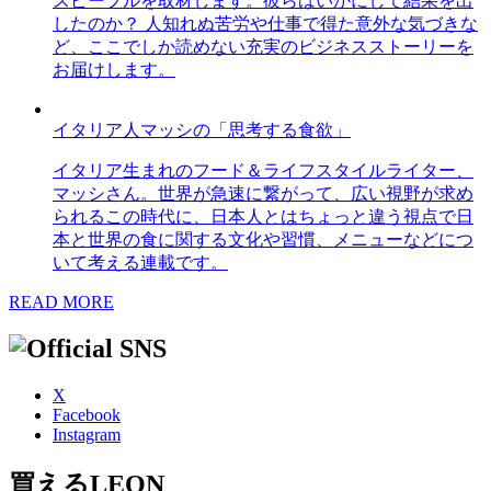
スピープルを取材します。彼らはいかにして結果を出
したのか？ 人知れぬ苦労や仕事で得た意外な気づきな
ど、ここでしか読めない充実のビジネスストーリーを
お届けします。
イタリア人マッシの「思考する食欲」
イタリア生まれのフード＆ライフスタイルライター、
マッシさん。世界が急速に繋がって、広い視野が求め
られるこの時代に、日本人とはちょっと違う視点で日
本と世界の食に関する文化や習慣、メニューなどにつ
いて考える連載です。
READ MORE
X
Facebook
Instagram
買えるLEON