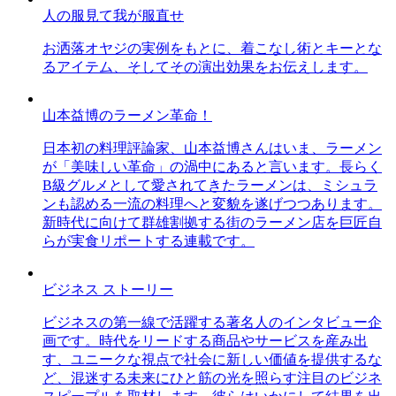
人の服見て我が服直せ
お洒落オヤジの実例をもとに、着こなし術とキーとな
るアイテム、そしてその演出効果をお伝えします。
山本益博のラーメン革命！
日本初の料理評論家、山本益博さんはいま、ラーメン
が「美味しい革命」の渦中にあると言います。長らく
B級グルメとして愛されてきたラーメンは、ミシュラ
ンも認める一流の料理へと変貌を遂げつつあります。
新時代に向けて群雄割拠する街のラーメン店を巨匠自
らが実食リポートする連載です。
ビジネス ストーリー
ビジネスの第一線で活躍する著名人のインタビュー企
画です。時代をリードする商品やサービスを産み出
す、ユニークな視点で社会に新しい価値を提供するな
ど、混迷する未来にひと筋の光を照らす注目のビジネ