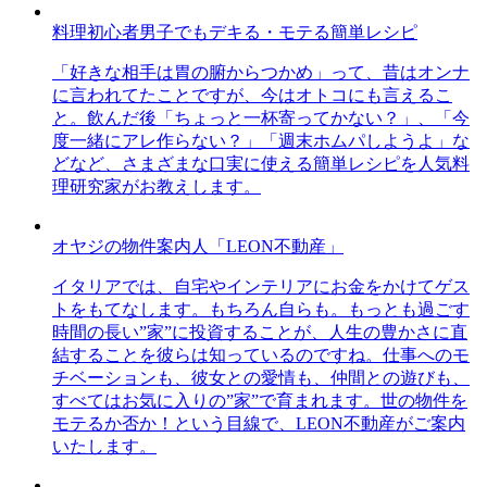
料理初心者男子でもデキる・モテる簡単レシピ
「好きな相手は胃の腑からつかめ」って、昔はオンナ
に言われてたことですが、今はオトコにも言えるこ
と。飲んだ後「ちょっと一杯寄ってかない？」、「今
度一緒にアレ作らない？」「週末ホムパしようよ」な
どなど、さまざまな口実に使える簡単レシピを人気料
理研究家がお教えします。
オヤジの物件案内人「LEON不動産」
イタリアでは、自宅やインテリアにお金をかけてゲス
トをもてなします。もちろん自らも。もっとも過ごす
時間の長い”家”に投資することが、人生の豊かさに直
結することを彼らは知っているのですね。仕事へのモ
チベーションも、彼女との愛情も、仲間との遊びも、
すべてはお気に入りの”家”で育まれます。世の物件を
モテるか否か！という目線で、LEON不動産がご案内
いたします。