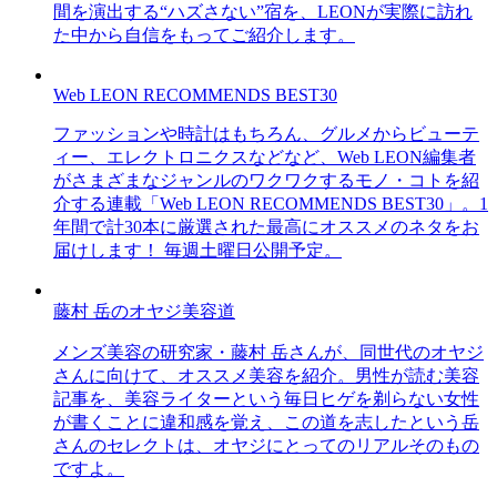
間を演出する“ハズさない”宿を、LEONが実際に訪れ
た中から自信をもってご紹介します。
Web LEON RECOMMENDS BEST30
ファッションや時計はもちろん、グルメからビューテ
ィー、エレクトロニクスなどなど、Web LEON編集者
がさまざまなジャンルのワクワクするモノ・コトを紹
介する連載「Web LEON RECOMMENDS BEST30」。1
年間で計30本に厳選された最高にオススメのネタをお
届けします！ 毎週土曜日公開予定。
藤村 岳のオヤジ美容道
メンズ美容の研究家・藤村 岳さんが、同世代のオヤジ
さんに向けて、オススメ美容を紹介。男性が読む美容
記事を、美容ライターという毎日ヒゲを剃らない女性
が書くことに違和感を覚え、この道を志したという岳
さんのセレクトは、オヤジにとってのリアルそのもの
ですよ。