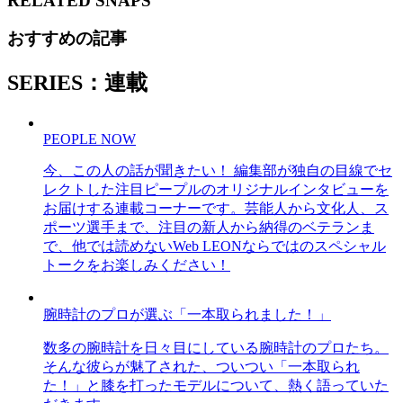
RELATED
SNAPS
おすすめの記事
SERIES：連載
PEOPLE NOW
今、この人の話が聞きたい！ 編集部が独自の目線でセ
レクトした注目ピープルのオリジナルインタビューを
お届けする連載コーナーです。芸能人から文化人、ス
ポーツ選手まで、注目の新人から納得のベテランま
で、他では読めないWeb LEONならではのスペシャル
トークをお楽しみください！
腕時計のプロが選ぶ「一本取られました！」
数多の腕時計を日々目にしている腕時計のプロたち。
そんな彼らが魅了された、ついつい「一本取られ
た！」と膝を打ったモデルについて、熱く語っていた