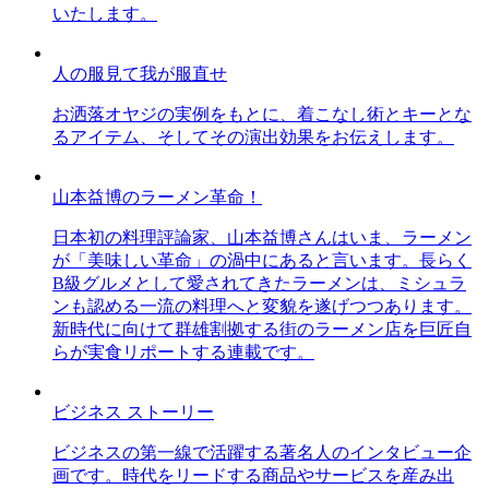
いたします。
人の服見て我が服直せ
お洒落オヤジの実例をもとに、着こなし術とキーとな
るアイテム、そしてその演出効果をお伝えします。
山本益博のラーメン革命！
日本初の料理評論家、山本益博さんはいま、ラーメン
が「美味しい革命」の渦中にあると言います。長らく
B級グルメとして愛されてきたラーメンは、ミシュラ
ンも認める一流の料理へと変貌を遂げつつあります。
新時代に向けて群雄割拠する街のラーメン店を巨匠自
らが実食リポートする連載です。
ビジネス ストーリー
ビジネスの第一線で活躍する著名人のインタビュー企
画です。時代をリードする商品やサービスを産み出