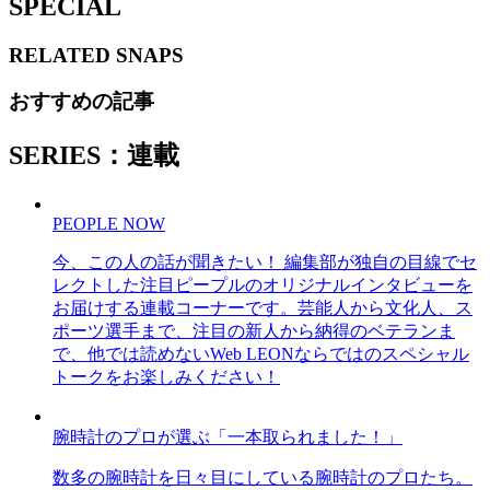
SPECIAL
RELATED
SNAPS
おすすめの記事
SERIES：連載
PEOPLE NOW
今、この人の話が聞きたい！ 編集部が独自の目線でセ
レクトした注目ピープルのオリジナルインタビューを
お届けする連載コーナーです。芸能人から文化人、ス
ポーツ選手まで、注目の新人から納得のベテランま
で、他では読めないWeb LEONならではのスペシャル
トークをお楽しみください！
腕時計のプロが選ぶ「一本取られました！」
数多の腕時計を日々目にしている腕時計のプロたち。