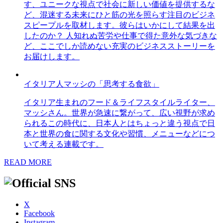
す、ユニークな視点で社会に新しい価値を提供するな
ど、混迷する未来にひと筋の光を照らす注目のビジネ
スピープルを取材します。彼らはいかにして結果を出
したのか？ 人知れぬ苦労や仕事で得た意外な気づきな
ど、ここでしか読めない充実のビジネスストーリーを
お届けします。
イタリア人マッシの「思考する食欲」
イタリア生まれのフード＆ライフスタイルライター、
マッシさん。世界が急速に繋がって、広い視野が求め
られるこの時代に、日本人とはちょっと違う視点で日
本と世界の食に関する文化や習慣、メニューなどにつ
いて考える連載です。
READ MORE
X
Facebook
Instagram