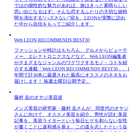
ではの個性的な魅力があれば、旅はきっと素晴らしい
思い出になるはず。そんな恋するふたりの大切な旅時
間を演出する“ハズさない”宿を、LEONが実際に訪れ
た中から自信をもってご紹介します。
Web LEON RECOMMENDS BEST30
ファッションや時計はもちろん、グルメからビューテ
ィー、エレクトロニクスなどなど、Web LEON編集者
がさまざまなジャンルのワクワクするモノ・コトを紹
介する連載「Web LEON RECOMMENDS BEST30」。1
年間で計30本に厳選された最高にオススメのネタをお
届けします！ 毎週土曜日公開予定。
藤村 岳のオヤジ美容道
メンズ美容の研究家・藤村 岳さんが、同世代のオヤジ
さんに向けて、オススメ美容を紹介。男性が読む美容
記事を、美容ライターという毎日ヒゲを剃らない女性
が書くことに違和感を覚え、この道を志したという岳