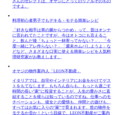
さんのセレクトは、オヤジにとってのリアルそのもの
ですよ。
料理初心者男子でもデキる・モテる簡単レシピ
「好きな相手は胃の腑からつかめ」って、昔はオンナ
に言われてたことですが、今はオトコにも言えるこ
と。飲んだ後「ちょっと一杯寄ってかない？」、「今
度一緒にアレ作らない？」「週末ホムパしようよ」な
どなど、さまざまな口実に使える簡単レシピを人気料
理研究家がお教えします。
オヤジの物件案内人「LEON不動産」
イタリアでは、自宅やインテリアにお金をかけてゲス
トをもてなします。もちろん自らも。もっとも過ごす
時間の長い”家”に投資することが、人生の豊かさに直
結することを彼らは知っているのですね。仕事へのモ
チベーションも、彼女との愛情も、仲間との遊びも、
すべてはお気に入りの”家”で育まれます。世の物件を
モテるか否か！という目線で、LEON不動産がご案内