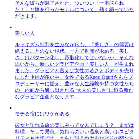
そんな彼らが魅了された、ついつい「一本取られ
た！」と膝を打ったモデルについて、熱く語っていた
だきます。
美しい人
ルッキズム批判を生みながらも、「美しさ」の需要は
絶えることのない現代。一方で世間が求める「美し
さ」はパターン化し、形骸化してはいないか、そんな
思いから、新しいグラビア企画「美しい人」が生まれ
ました。グラビアと言えば女性の若さとボディを売り
にした企画が多い中、女性であるKaori Oguriさんをプ
ロデューサーに据え、豊かな人生経験を持つ女性たち
の、内面から醸し出される“大人の美しさ”に迫る新た
なグラビア企画となります。
モテる宿にはワケがある
彼女と訪れる旅の楽しみってなんでしょう？ まずは
料理、そして景色。気持ちのいい温泉と高いホスピタ
リティも大切です。さらに設えや歴史などその宿なら