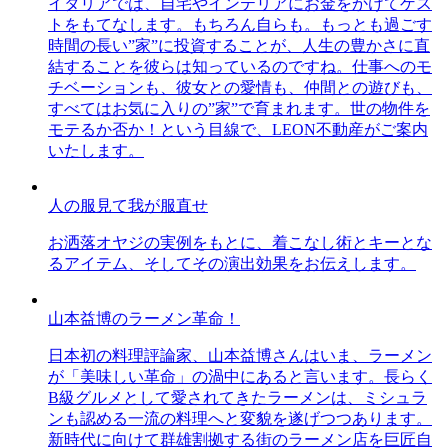
イタリアでは、自宅やインテリアにお金をかけてゲス
トをもてなします。もちろん自らも。もっとも過ごす
時間の長い”家”に投資することが、人生の豊かさに直
結することを彼らは知っているのですね。仕事へのモ
チベーションも、彼女との愛情も、仲間との遊びも、
すべてはお気に入りの”家”で育まれます。世の物件を
モテるか否か！という目線で、LEON不動産がご案内
いたします。
人の服見て我が服直せ
お洒落オヤジの実例をもとに、着こなし術とキーとな
るアイテム、そしてその演出効果をお伝えします。
山本益博のラーメン革命！
日本初の料理評論家、山本益博さんはいま、ラーメン
が「美味しい革命」の渦中にあると言います。長らく
B級グルメとして愛されてきたラーメンは、ミシュラ
ンも認める一流の料理へと変貌を遂げつつあります。
新時代に向けて群雄割拠する街のラーメン店を巨匠自