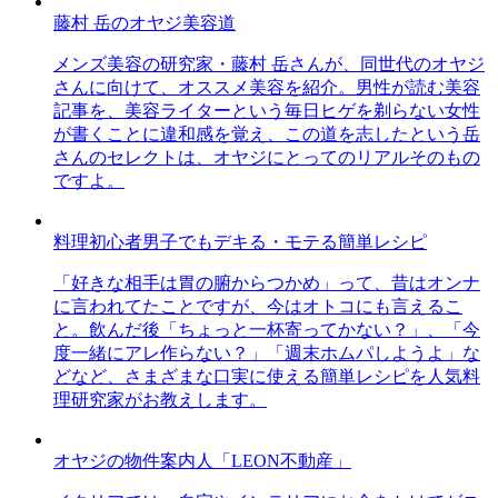
藤村 岳のオヤジ美容道
メンズ美容の研究家・藤村 岳さんが、同世代のオヤジ
さんに向けて、オススメ美容を紹介。男性が読む美容
記事を、美容ライターという毎日ヒゲを剃らない女性
が書くことに違和感を覚え、この道を志したという岳
さんのセレクトは、オヤジにとってのリアルそのもの
ですよ。
料理初心者男子でもデキる・モテる簡単レシピ
「好きな相手は胃の腑からつかめ」って、昔はオンナ
に言われてたことですが、今はオトコにも言えるこ
と。飲んだ後「ちょっと一杯寄ってかない？」、「今
度一緒にアレ作らない？」「週末ホムパしようよ」な
どなど、さまざまな口実に使える簡単レシピを人気料
理研究家がお教えします。
オヤジの物件案内人「LEON不動産」