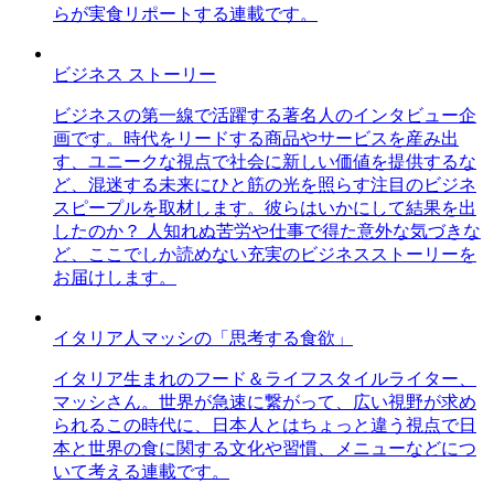
らが実食リポートする連載です。
ビジネス ストーリー
ビジネスの第一線で活躍する著名人のインタビュー企
画です。時代をリードする商品やサービスを産み出
す、ユニークな視点で社会に新しい価値を提供するな
ど、混迷する未来にひと筋の光を照らす注目のビジネ
スピープルを取材します。彼らはいかにして結果を出
したのか？ 人知れぬ苦労や仕事で得た意外な気づきな
ど、ここでしか読めない充実のビジネスストーリーを
お届けします。
イタリア人マッシの「思考する食欲」
イタリア生まれのフード＆ライフスタイルライター、
マッシさん。世界が急速に繋がって、広い視野が求め
られるこの時代に、日本人とはちょっと違う視点で日
本と世界の食に関する文化や習慣、メニューなどにつ
いて考える連載です。