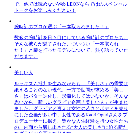
で、他では読めないWeb LEONならではのスペシャル
トークをお楽しみください！
腕時計のプロが選ぶ「一本取られました！」
数多の腕時計を日々目にしている腕時計のプロたち。
そんな彼らが魅了された、ついつい「一本取られ
た！」と膝を打ったモデルについて、熱く語っていた
だきます。
美しい人
ルッキズム批判を生みながらも、「美しさ」の需要は
絶えることのない現代。一方で世間が求める「美し
さ」はパターン化し、形骸化してはいないか、そんな
思いから、新しいグラビア企画「美しい人」が生まれ
ました。グラビアと言えば女性の若さとボディを売り
にした企画が多い中、女性であるKaori Oguriさんをプ
ロデューサーに据え、豊かな人生経験を持つ女性たち
の、内面から醸し出される“大人の美しさ”に迫る新た