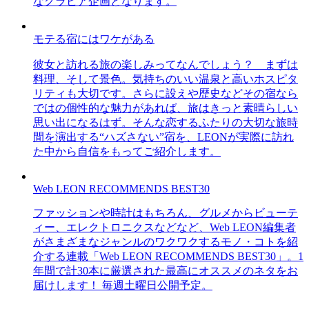
なグラビア企画となります。
モテる宿にはワケがある
彼女と訪れる旅の楽しみってなんでしょう？ まずは
料理、そして景色。気持ちのいい温泉と高いホスピタ
リティも大切です。さらに設えや歴史などその宿なら
ではの個性的な魅力があれば、旅はきっと素晴らしい
思い出になるはず。そんな恋するふたりの大切な旅時
間を演出する“ハズさない”宿を、LEONが実際に訪れ
た中から自信をもってご紹介します。
Web LEON RECOMMENDS BEST30
ファッションや時計はもちろん、グルメからビューテ
ィー、エレクトロニクスなどなど、Web LEON編集者
がさまざまなジャンルのワクワクするモノ・コトを紹
介する連載「Web LEON RECOMMENDS BEST30」。1
年間で計30本に厳選された最高にオススメのネタをお
届けします！ 毎週土曜日公開予定。