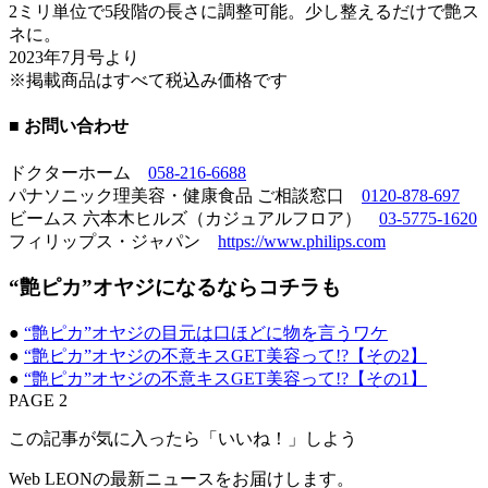
2ミリ単位で5段階の長さに調整可能。少し整えるだけで艶ス
ネに。
2023年7月号より
※掲載商品はすべて税込み価格です
■ お問い合わせ
ドクターホーム
058-216-6688
パナソニック理美容・健康食品 ご相談窓口
0120-878-697
ビームス 六本木ヒルズ（カジュアルフロア）
03-5775-1620
フィリップス・ジャパン
https://www.philips.com
“艶ピカ”オヤジになるならコチラも
●
“艶ピカ”オヤジの目元は口ほどに物を言うワケ
●
“艶ピカ”オヤジの不意キスGET美容って!?【その2】
●
“艶ピカ”オヤジの不意キスGET美容って!?【その1】
PAGE 2
この記事が気に入ったら「いいね！」しよう
Web LEONの最新ニュースをお届けします。