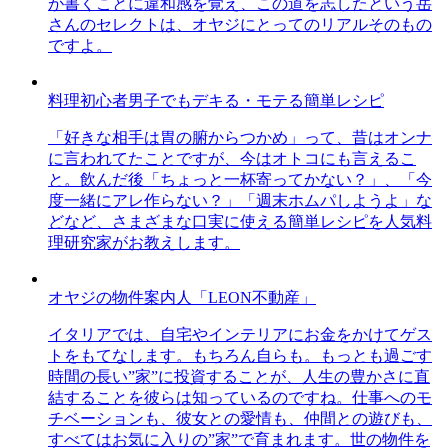
が書くことに違和感を覚え、この道を志したという岳
さんのセレクトは、オヤジにとってのリアルそのもの
ですよ。
料理初心者男子でもデキる・モテる簡単レシピ
「好きな相手は胃の腑からつかめ」って、昔はオンナ
に言われてたことですが、今はオトコにも言えるこ
と。飲んだ後「ちょっと一杯寄ってかない？」、「今
度一緒にアレ作らない？」「週末ホムパしようよ」な
どなど、さまざまな口実に使える簡単レシピを人気料
理研究家がお教えします。
オヤジの物件案内人「LEON不動産」
イタリアでは、自宅やインテリアにお金をかけてゲス
トをもてなします。もちろん自らも。もっとも過ごす
時間の長い”家”に投資することが、人生の豊かさに直
結することを彼らは知っているのですね。仕事へのモ
チベーションも、彼女との愛情も、仲間との遊びも、
すべてはお気に入りの”家”で育まれます。世の物件を