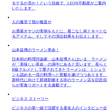
モテるか否か！という目線で、LEON不動産がご案内
いたします。
人の服見て我が服直せ
お洒落オヤジの実例をもとに、着こなし術とキーとな
るアイテム、そしてその演出効果をお伝えします。
山本益博のラーメン革命！
日本初の料理評論家、山本益博さんはいま、ラーメン
が「美味しい革命」の渦中にあると言います。長らく
B級グルメとして愛されてきたラーメンは、ミシュラ
ンも認める一流の料理へと変貌を遂げつつあります。
新時代に向けて群雄割拠する街のラーメン店を巨匠自
らが実食リポートする連載です。
ビジネス ストーリー
ビジネスの第一線で活躍する著名人のインタビュー企