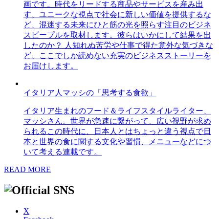
画です。時代をリードする商品やサービスを産み出
す、ユニークな視点で社会に新しい価値を提供するな
ど、混迷する未来にひと筋の光を照らす注目のビジネ
スピープルを取材します。彼らはいかにして結果を出
したのか？ 人知れぬ苦労や仕事で得た意外な気づきな
ど、ここでしか読めない充実のビジネスストーリーを
お届けします。
イタリア人マッシの「思考する食欲」
イタリア生まれのフード＆ライフスタイルライター、
マッシさん。世界が急速に繋がって、広い視野が求め
られるこの時代に、日本人とはちょっと違う視点で日
本と世界の食に関する文化や習慣、メニューなどにつ
いて考える連載です。
READ MORE
X