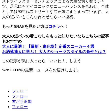
ストライプとタータンチェックによる大胆な切り替えシャ
ツ。足元にもアイコニックなニューバランスを合わせ、全体
としては90年代ストリートな雰囲気にまとまっています。大
人の短パンもこんな合わせならいい塩梅。
もっとSNAPを見たい方は
コチラ
へ！
大人の短パンの着こなしをもっと知りたいならこちらの記事
もおすすめ
大人に最適！ 【最新・進化型】定番スニーカー４選
お洒落達人に学ぶ！ 大人のショーツスタイルの条件とは？
この記事が気に入ったら「いいね！」しよう
Web LEONの最新ニュースをお届けします。
フォロー
フォロー
友だち追加
フォロー