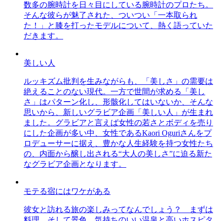
数多の腕時計を日々目にしている腕時計のプロたち。
そんな彼らが魅了された、ついつい「一本取られ
た！」と膝を打ったモデルについて、熱く語っていた
だきます。
美しい人
ルッキズム批判を生みながらも、「美しさ」の需要は
絶えることのない現代。一方で世間が求める「美し
さ」はパターン化し、形骸化してはいないか、そんな
思いから、新しいグラビア企画「美しい人」が生まれ
ました。グラビアと言えば女性の若さとボディを売り
にした企画が多い中、女性であるKaori Oguriさんをプ
ロデューサーに据え、豊かな人生経験を持つ女性たち
の、内面から醸し出される“大人の美しさ”に迫る新た
なグラビア企画となります。
モテる宿にはワケがある
彼女と訪れる旅の楽しみってなんでしょう？ まずは
料理、そして景色。気持ちのいい温泉と高いホスピタ