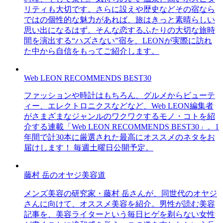
リティも大切です。さらに設えや歴史などその宿なら
ではの個性的な魅力があれば、旅はきっと素晴らしい
思い出になるはず。そんな恋するふたりの大切な旅時
間を演出する“ハズさない”宿を、LEONが実際に訪れ
た中から自信をもってご紹介します。
Web LEON RECOMMENDS BEST30
ファッションや時計はもちろん、グルメからビューテ
ィー、エレクトロニクスなどなど、Web LEON編集者
がさまざまなジャンルのワクワクするモノ・コトを紹
介する連載「Web LEON RECOMMENDS BEST30」。1
年間で計30本に厳選された最高にオススメのネタをお
届けします！ 毎週土曜日公開予定。
藤村 岳のオヤジ美容道
メンズ美容の研究家・藤村 岳さんが、同世代のオヤジ
さんに向けて、オススメ美容を紹介。男性が読む美容
記事を、美容ライターという毎日ヒゲを剃らない女性