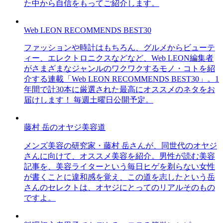
た中から自信をもってご紹介します。
Web LEON RECOMMENDS BEST30
ファッションや時計はもちろん、グルメからビューテ
ィー、エレクトロニクスなどなど、Web LEON編集者
がさまざまなジャンルのワクワクするモノ・コトを紹
介する連載「Web LEON RECOMMENDS BEST30」。1
年間で計30本に厳選された最高にオススメのネタをお
届けします！ 毎週土曜日公開予定。
藤村 岳のオヤジ美容道
メンズ美容の研究家・藤村 岳さんが、同世代のオヤジ
さんに向けて、オススメ美容を紹介。男性が読む美容
記事を、美容ライターという毎日ヒゲを剃らない女性
が書くことに違和感を覚え、この道を志したという岳
さんのセレクトは、オヤジにとってのリアルそのもの
ですよ。