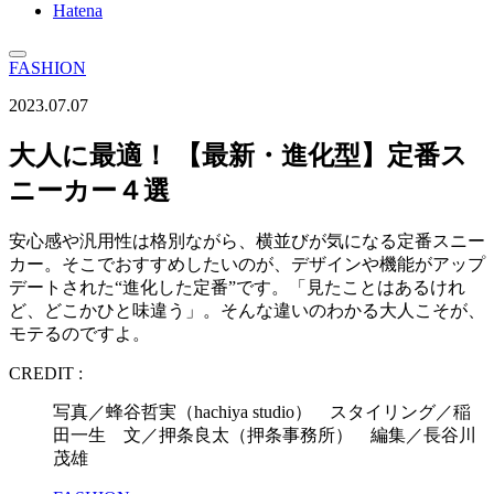
Hatena
FASHION
2023.07.07
大人に最適！ 【最新・進化型】定番ス
ニーカー４選
安心感や汎用性は格別ながら、横並びが気になる定番スニー
カー。そこでおすすめしたいのが、デザインや機能がアップ
デートされた“進化した定番”です。「見たことはあるけれ
ど、どこかひと味違う」。そんな違いのわかる大人こそが、
モテるのですよ。
CREDIT :
写真／蜂谷哲実（hachiya studio） スタイリング／稲
田一生 文／押条良太（押条事務所） 編集／長谷川
茂雄