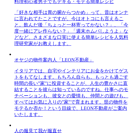
料理初心者男子でもデキる・モテる簡単レシピ
「好きな相手は胃の腑からつかめ」って、昔はオンナ
に言われてたことですが、今はオトコにも言えるこ
と。飲んだ後「ちょっと一杯寄ってかない？」、「今
度一緒にアレ作らない？」「週末ホムパしようよ」な
どなど、さまざまな口実に使える簡単レシピを人気料
理研究家がお教えします。
オヤジの物件案内人「LEON不動産」
イタリアでは、自宅やインテリアにお金をかけてゲス
トをもてなします。もちろん自らも。もっとも過ごす
時間の長い”家”に投資することが、人生の豊かさに直
結することを彼らは知っているのですね。仕事へのモ
チベーションも、彼女との愛情も、仲間との遊びも、
すべてはお気に入りの”家”で育まれます。世の物件を
モテるか否か！という目線で、LEON不動産がご案内
いたします。
人の服見て我が服直せ