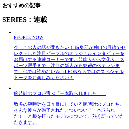
おすすめの記事
SERIES：連載
PEOPLE NOW
今、この人の話が聞きたい！ 編集部が独自の目線でセ
レクトした注目ピープルのオリジナルインタビューを
お届けする連載コーナーです。芸能人から文化人、ス
ポーツ選手まで、注目の新人から納得のベテランま
で、他では読めないWeb LEONならではのスペシャル
トークをお楽しみください！
腕時計のプロが選ぶ「一本取られました！」
数多の腕時計を日々目にしている腕時計のプロたち。
そんな彼らが魅了された、ついつい「一本取られ
た！」と膝を打ったモデルについて、熱く語っていた
だきます。