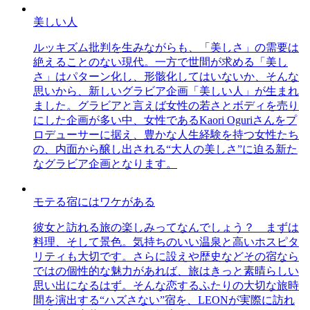
美しい人
ルッキズム批判を生みながらも、「美しさ」の需要は
絶えることのない現代。一方で世間が求める「美し
さ」はパターン化し、形骸化してはいないか、そんな
思いから、新しいグラビア企画「美しい人」が生まれ
ました。グラビアと言えば女性の若さとボディを売り
にした企画が多い中、女性であるKaori Oguriさんをプ
ロデューサーに据え、豊かな人生経験を持つ女性たち
の、内面から醸し出される“大人の美しさ”に迫る新た
なグラビア企画となります。
モテる宿にはワケがある
彼女と訪れる旅の楽しみってなんでしょう？ まずは
料理、そして景色。気持ちのいい温泉と高いホスピタ
リティも大切です。さらに設えや歴史などその宿なら
ではの個性的な魅力があれば、旅はきっと素晴らしい
思い出になるはず。そんな恋するふたりの大切な旅時
間を演出する“ハズさない”宿を、LEONが実際に訪れ