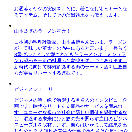
お洒落オヤジの実例をもとに、着こなし術とキーとな
るアイテム、そしてその演出効果をお伝えします。
山本益博のラーメン革命！
日本初の料理評論家、山本益博さんはいま、ラーメン
が「美味しい革命」の渦中にあると言います。長らく
B級グルメとして愛されてきたラーメンは、ミシュラ
ンも認める一流の料理へと変貌を遂げつつあります。
新時代に向けて群雄割拠する街のラーメン店を巨匠自
らが実食リポートする連載です。
ビジネス ストーリー
ビジネスの第一線で活躍する著名人のインタビュー企
画です。時代をリードする商品やサービスを産み出
す、ユニークな視点で社会に新しい価値を提供するな
ど、混迷する未来にひと筋の光を照らす注目のビジネ
スピープルを取材します。彼らはいかにして結果を出
したのか？ 人知れぬ苦労や仕事で得た意外な気づきな