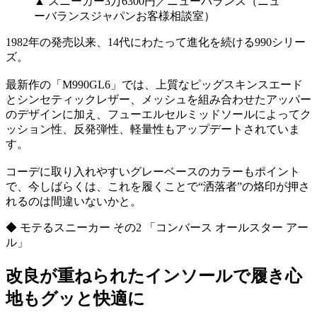
▲ スニーカー3万6300円／ニューバランス（ニュ
ーバランスジャパンお客様相談室）
1982年の発売以来、14代にわたって進化を続ける990シリー
ズ。
最新作の「M990GL6」では、上質なピッグスキンスエード
とシンセティックレザー、メッシュを組み合わせたアッパー
のデザインに加え、フューエルセルミッドソールによってク
ッション性、反発弾性、軽量性もアップデートされていま
す。
コーデに取り入れやすいグレーベースのカラーもポイント
で、今しばらくは、これを履くことで“洒落者”の烙印が押さ
れるのは間違いないかと。
◆ モテるスニーカー その2 「コンバース オールスター アー
ル」
改良が重ねられたインソールで履き心
地もグッと快適に