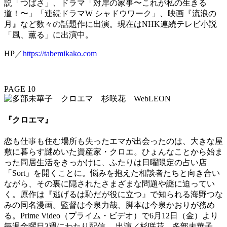
説「つばさ」、ドラマ「対岸の家事〜これが私の生きる
道！〜」「連続ドラマW シャドウワーク」、映画『流浪の
月』など数々の話題作に出演。現在はNHK連続テレビ小説
「風、薫る」に出演中。
HP／
https://tabemikako.com
PAGE 10
『クロエマ』
恋も仕事も住む場所も失ったエマが出会ったのは、大きな屋
敷に暮らす謎めいた資産家・クロエ。ひょんなことから始ま
った同居生活をきっかけに、ふたりは日曜限定の占い店
「Sort」を開くことに。悩みを抱えた相談者たちと向き合い
ながら、その裏に隠されたさまざまな問題や謎に迫ってい
く。原作は『逃げるは恥だが役に立つ』で知られる海野つな
みの同名漫画。監督は今泉力哉、脚本は今泉かおりが務め
る。Prime Video（プライム・ビデオ）で6月12日（金）より
毎週金曜日3週にわたり配信。 出演／杉咲花、多部未華子、