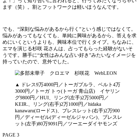
よ！」って知り合いに言われると、行ってみたくなっちゃい
ます（笑）。割とフットワークは軽いほうなんです。
でも、“深刻な悩みがあるから行く”という感じではなくて。
悩みがあってもなくても、単純に興味があるから、答えを求
めにいくというよりも、興味本位で行くタイプ。ちなみに、
エマを演じる杉咲 花さんは、占ってもらった経験がないそ
うです。勝手に“女性はみんな占い好き”みたいなイメージを
持っていたので、意外でした。
▲ ドレス9万4000円／トーガプルラ、ベルト4万
3000円／トーガ トゥ(トーガ 青山店) イヤリン
グ9800円／HUI、リング(左手)2万5000円／
KEIR.、リング(右手)2万1000円／hidaka
kanawaru(ロードス)、ブレスレット(右手)2万900
円／ディーゼル(ディーゼルジャパン)、ブレスレ
ット(左手)80万9091円／ツーエーダイヤモンズ
PAGE 3