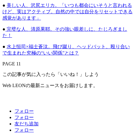
●
美しい人、沢尻エリカ。「いつも都会にいそうと言われる
けど、実はアクティブ。自然の中では自分をリセットできる
感覚があります」
●
完璧な人、清原果耶。その強い眼差しに、たじろぎまし
た！
●
水上恒司×福士蒼汰。飛び蹴り、ヘッドバット、殴り合い
で生まれた究極の“いい関係”とは？
PAGE 11
この記事が気に入ったら「いいね！」しよう
Web LEONの最新ニュースをお届けします。
フォロー
フォロー
友だち追加
フォロー