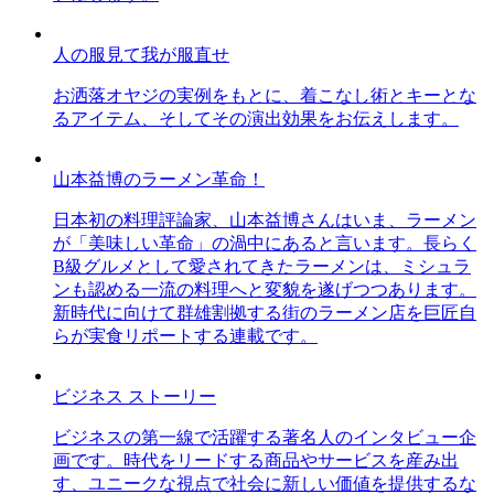
人の服見て我が服直せ
お洒落オヤジの実例をもとに、着こなし術とキーとな
るアイテム、そしてその演出効果をお伝えします。
山本益博のラーメン革命！
日本初の料理評論家、山本益博さんはいま、ラーメン
が「美味しい革命」の渦中にあると言います。長らく
B級グルメとして愛されてきたラーメンは、ミシュラ
ンも認める一流の料理へと変貌を遂げつつあります。
新時代に向けて群雄割拠する街のラーメン店を巨匠自
らが実食リポートする連載です。
ビジネス ストーリー
ビジネスの第一線で活躍する著名人のインタビュー企
画です。時代をリードする商品やサービスを産み出
す、ユニークな視点で社会に新しい価値を提供するな