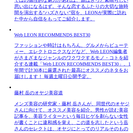
ではの個性的な魅力があれば、旅はきっと素晴らしい
思い出になるはず。そんな恋するふたりの大切な旅時
間を演出する“ハズさない”宿を、LEONが実際に訪れ
た中から自信をもってご紹介します。
Web LEON RECOMMENDS BEST30
ファッションや時計はもちろん、グルメからビューテ
ィー、エレクトロニクスなどなど、Web LEON編集者
がさまざまなジャンルのワクワクするモノ・コトを紹
介する連載「Web LEON RECOMMENDS BEST30」。1
年間で計30本に厳選された最高にオススメのネタをお
届けします！ 毎週土曜日公開予定。
藤村 岳のオヤジ美容道
メンズ美容の研究家・藤村 岳さんが、同世代のオヤジ
さんに向けて、オススメ美容を紹介。男性が読む美容
記事を、美容ライターという毎日ヒゲを剃らない女性
が書くことに違和感を覚え、この道を志したという岳
さんのセレクトは、オヤジにとってのリアルそのもの