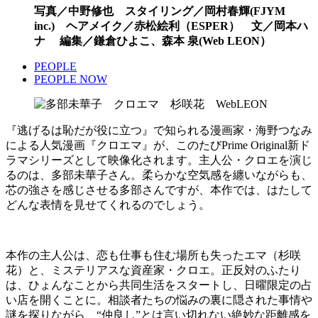
写真／中野修也 スタイリング／岡村春輝(FJYM
inc.) ヘアメイク／赤松絵利（ESPER） 文／岡本ハ
ナ 編集／鎌倉ひよこ、森本 泉(Web LEON）
PEOPLE
PEOPLE NOW
『逃げるは恥だが役に立つ』で知られる漫画家・海野つなみ
による人気漫画『クロエマ』が、このたびPrime Original新ド
ラマシリーズとして映像化されます。主人公・クロエを演じ
るのは、多部未華子さん。柔らかな空気感を纏いながらも、
芯の強さを感じさせる多部さんですが、本作では、はたして
どんな表情を見せてくれるのでしょう。
本作の主人公は、恋も仕事も住む場所も失ったエマ（杉咲
花）と、ミステリアスな資産家・クロエ。正反対のふたり
は、ひょんなことから共同生活をスタートし、日曜限定の占
い店を開くことに。相談者たちの悩みの裏に隠された事情や
謎を探りながら、“仲良し”とは言い切れない絶妙な距離感を