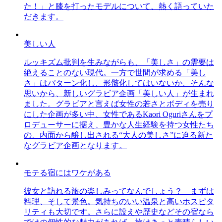
た！」と膝を打ったモデルについて、熱く語っていた
だきます。
美しい人
ルッキズム批判を生みながらも、「美しさ」の需要は
絶えることのない現代。一方で世間が求める「美し
さ」はパターン化し、形骸化してはいないか、そんな
思いから、新しいグラビア企画「美しい人」が生まれ
ました。グラビアと言えば女性の若さとボディを売り
にした企画が多い中、女性であるKaori Oguriさんをプ
ロデューサーに据え、豊かな人生経験を持つ女性たち
の、内面から醸し出される“大人の美しさ”に迫る新た
なグラビア企画となります。
モテる宿にはワケがある
彼女と訪れる旅の楽しみってなんでしょう？ まずは
料理、そして景色。気持ちのいい温泉と高いホスピタ
リティも大切です。さらに設えや歴史などその宿なら