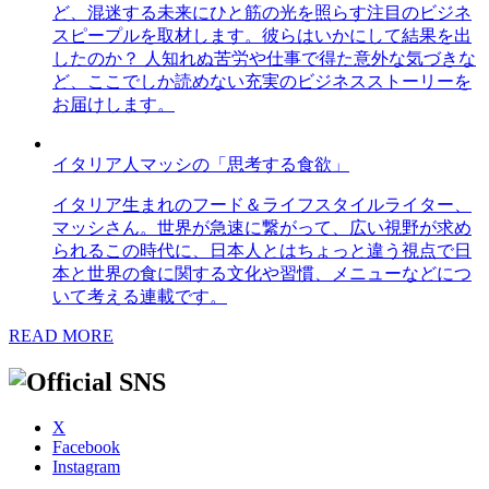
ど、混迷する未来にひと筋の光を照らす注目のビジネ
スピープルを取材します。彼らはいかにして結果を出
したのか？ 人知れぬ苦労や仕事で得た意外な気づきな
ど、ここでしか読めない充実のビジネスストーリーを
お届けします。
イタリア人マッシの「思考する食欲」
イタリア生まれのフード＆ライフスタイルライター、
マッシさん。世界が急速に繋がって、広い視野が求め
られるこの時代に、日本人とはちょっと違う視点で日
本と世界の食に関する文化や習慣、メニューなどにつ
いて考える連載です。
READ MORE
X
Facebook
Instagram