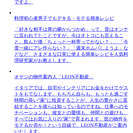
ですよ。
料理初心者男子でもデキる・モテる簡単レシピ
「好きな相手は胃の腑からつかめ」って、昔はオンナ
に言われてたことですが、今はオトコにも言えるこ
と。飲んだ後「ちょっと一杯寄ってかない？」、「今
度一緒にアレ作らない？」「週末ホムパしようよ」な
どなど、さまざまな口実に使える簡単レシピを人気料
理研究家がお教えします。
オヤジの物件案内人「LEON不動産」
イタリアでは、自宅やインテリアにお金をかけてゲス
トをもてなします。もちろん自らも。もっとも過ごす
時間の長い”家”に投資することが、人生の豊かさに直
結することを彼らは知っているのですね。仕事へのモ
チベーションも、彼女との愛情も、仲間との遊びも、
すべてはお気に入りの”家”で育まれます。世の物件を
モテるか否か！という目線で、LEON不動産がご案内
いたします。