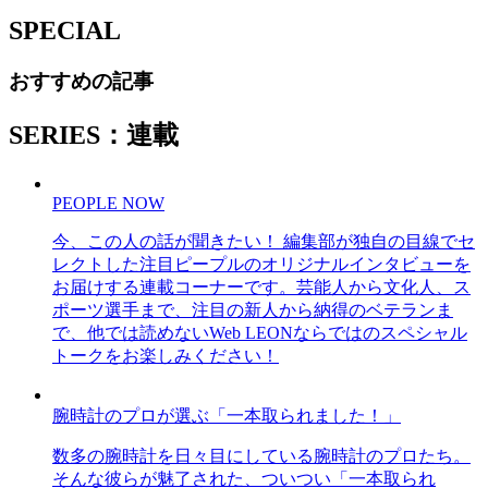
SPECIAL
おすすめの記事
SERIES：連載
PEOPLE NOW
今、この人の話が聞きたい！ 編集部が独自の目線でセ
レクトした注目ピープルのオリジナルインタビューを
お届けする連載コーナーです。芸能人から文化人、ス
ポーツ選手まで、注目の新人から納得のベテランま
で、他では読めないWeb LEONならではのスペシャル
トークをお楽しみください！
腕時計のプロが選ぶ「一本取られました！」
数多の腕時計を日々目にしている腕時計のプロたち。
そんな彼らが魅了された、ついつい「一本取られ