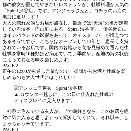
群の彼女が愛してやまないレストランが、牡蠣料理が人気の
「Spiral 渋谷店」です。アンジェラさんと、コチラのお店の
魅力に迫ります！
大人の隠れ家的なお店が点在し、最近では“奥渋”の名が定着
している渋谷・円山町にある「Spiral 渋谷店」。渋谷近辺に
はインバウンドの影響もあって、オイスターバーが増えつつ
あるそうですが、こちらはオープンして13年と、息長く支持
されているお店です。国内の各地から旬を見極めて選んだ生
牡蠣を常時10種類ほど揃えていて、季節や、産地の海の状態
によって異なる味を楽しめます。
PAGE 2
正午の12:00から通し営業なので、昼間からお酒と牡蠣を楽
しめるのも大人世代にはうれしい！
▲ カウンター越しに、この日に仕入れた牡蠣の
ディスプレイに見入ります。
「神泉に住んでいる友人が、『牡蠣好きなら、このお店を絶
対に気に入ると思うよ』って紹介してくれて。それ以来、し
ょっちゅう来ています」
PAGE 3