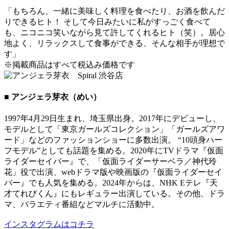
「もちろん、一緒に美味しく料理を食べたり、お酒を飲んだ
りできるヒト！ そして今日みたいに私がすっごく食べて
も、ニコニコ笑いながら見て許してくれるヒト（笑）。居心
地よく、リラックスして食事ができる、そんな相手が理想で
す」
※掲載商品はすべて税込み価格です
■ アンジェラ芽衣（めい）
1997年4月29日生まれ、埼玉県出身。2017年にデビューし、
モデルとして「東京ガールズコレクション」「ガールズアワ
ード」などのファッションショーに多数出演。 “10頭身ハー
フモデル”としても話題を集める。2020年にTVドラマ『仮面
ライダーセイバー』で、「仮面ライダーサーベラ／神代玲
花」役で出演、webドラマ版や映画版の『仮面ライダーセイ
バー』でも人気を集める。2024年からは、NHK Eテレ『天
才てれびくん』にもレギュラー出演している。その他、ドラ
マ、バラエティ番組などマルチに活動中。
インスタグラムはコチラ