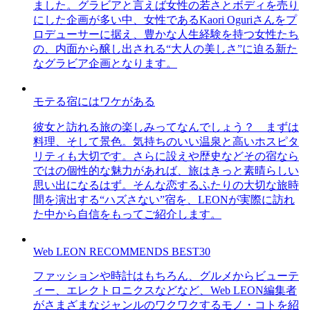
ました。グラビアと言えば女性の若さとボディを売り
にした企画が多い中、女性であるKaori Oguriさんをプ
ロデューサーに据え、豊かな人生経験を持つ女性たち
の、内面から醸し出される“大人の美しさ”に迫る新た
なグラビア企画となります。
モテる宿にはワケがある
彼女と訪れる旅の楽しみってなんでしょう？ まずは
料理、そして景色。気持ちのいい温泉と高いホスピタ
リティも大切です。さらに設えや歴史などその宿なら
ではの個性的な魅力があれば、旅はきっと素晴らしい
思い出になるはず。そんな恋するふたりの大切な旅時
間を演出する“ハズさない”宿を、LEONが実際に訪れ
た中から自信をもってご紹介します。
Web LEON RECOMMENDS BEST30
ファッションや時計はもちろん、グルメからビューテ
ィー、エレクトロニクスなどなど、Web LEON編集者
がさまざまなジャンルのワクワクするモノ・コトを紹