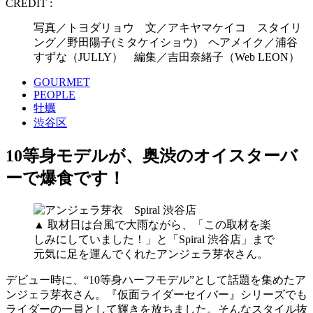
CREDIT :
写真／トヨダリョウ 文／アキヤマケイコ スタイリ
ング／野田陽子(ミタケイショウ) ヘアメイク／浦谷
すずな（JULLY） 編集／吉田奈緒子（Web LEON）
GOURMET
PEOPLE
牡蠣
渋谷区
10等身モデルが、奥渋のオイスターバ
ーで爆食です！
▲ 取材日は台風で大雨ながら、「この取材を楽
しみにしていました！」と「Spiral 渋谷店」まで
元気に足を運んでくれたアンジェラ芽衣さん。
デビュー時に、“10等身ハーフモデル”として話題を集めたア
ンジェラ芽衣さん。『仮面ライダーセイバー』シリーズでも
ライダーの一員として輝きを放ちました。そんなスタイル抜