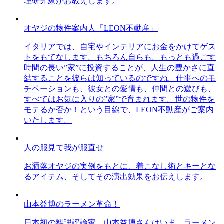
理研究家がお教えします。
オヤジの物件案内人「LEON不動産」
イタリアでは、自宅やインテリアにお金をかけてゲス
トをもてなします。もちろん自らも。もっとも過ごす
時間の長い”家”に投資することが、人生の豊かさに直
結することを彼らは知っているのですね。仕事へのモ
チベーションも、彼女との愛情も、仲間との遊びも、
すべてはお気に入りの”家”で育まれます。世の物件を
モテるか否か！という目線で、LEON不動産がご案内
いたします。
人の服見て我が服直せ
お洒落オヤジの実例をもとに、着こなし術とキーとな
るアイテム、そしてその演出効果をお伝えします。
山本益博のラーメン革命！
日本初の料理評論家、山本益博さんはいま、ラーメン