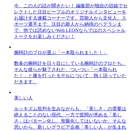
今、この人の話が聞きたい！ 編集部が独自の目線でセ
レクトした注目ピープルのオリジナルインタビューを
お届けする連載コーナーです。芸能人から文化人、ス
ポーツ選手まで、注目の新人から納得のベテランま
で、他では読めないWeb LEONならではのスペシャル
トークをお楽しみください！
腕時計のプロが選ぶ「一本取られました！」
数多の腕時計を日々目にしている腕時計のプロたち。
そんな彼らが魅了された、ついつい「一本取られ
た！」と膝を打ったモデルについて、熱く語っていた
だきます。
美しい人
ルッキズム批判を生みながらも、「美しさ」の需要は
絶えることのない現代。一方で世間が求める「美し
さ」はパターン化し、形骸化してはいないか、そんな
思いから、新しいグラビア企画「美しい人」が生まれ