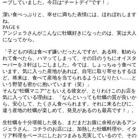
ーブしていました。今日は“チートデイ”です！」
潔い食べっぷりと、幸せに満ちた表情には、ほれぼれします
ね。
PAGE 6
アンジェラさんがこんなに牡蠣好きになったのは、実は大人
になってから。
「子どもの頃は食べず嫌いだったんですが、ある時、勧めら
れて食べたら、ハマッてしまって、その日のうちにオイスタ
ーバーを３軒はしごしました。今では、しょっちゅう食べて
います。気に入った産地があれば、自宅に取り寄せもするほ
ど。将来は、食べて産地を当てられるようになりたい……と
いう野望も密かに抱いています（笑）」
そんな“牡蠣マニア”ともいえる彼女が、とりわけこのお店を
気に入っている理由は、「なんといっても牡蠣の質が良いか
ら。安心して、たくさん食べられます。それに来るたびに、
違う産地の牡蠣が楽しめて、発見があるのも最高です！」。
生牡蠣を十分堪能した後も、まだまだお腹に余裕があるアン
ジェラさん。コチラのお店には、加熱した牡蠣料理や、イタ
リア料理をベースにしたおつまみも充実しているので、その