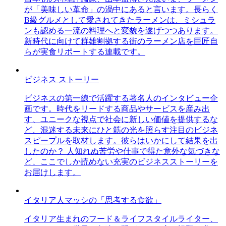
が「美味しい革命」の渦中にあると言います。長らく
B級グルメとして愛されてきたラーメンは、ミシュラ
ンも認める一流の料理へと変貌を遂げつつあります。
新時代に向けて群雄割拠する街のラーメン店を巨匠自
らが実食リポートする連載です。
ビジネス ストーリー
ビジネスの第一線で活躍する著名人のインタビュー企
画です。時代をリードする商品やサービスを産み出
す、ユニークな視点で社会に新しい価値を提供するな
ど、混迷する未来にひと筋の光を照らす注目のビジネ
スピープルを取材します。彼らはいかにして結果を出
したのか？ 人知れぬ苦労や仕事で得た意外な気づきな
ど、ここでしか読めない充実のビジネスストーリーを
お届けします。
イタリア人マッシの「思考する食欲」
イタリア生まれのフード＆ライフスタイルライター、