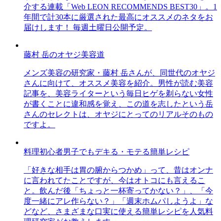
介する連載「Web LEON RECOMMENDS BEST30」。1
年間で計30本に厳選された最高にオススメのネタをお
届けします！ 毎週土曜日公開予定。
藤村 岳のオヤジ美容道
メンズ美容の研究家・藤村 岳さんが、同世代のオヤジ
さんに向けて、オススメ美容を紹介。男性が読む美容
記事を、美容ライターという毎日ヒゲを剃らない女性
が書くことに違和感を覚え、この道を志したという岳
さんのセレクトは、オヤジにとってのリアルそのもの
ですよ。
料理初心者男子でもデキる・モテる簡単レシピ
「好きな相手は胃の腑からつかめ」って、昔はオンナ
に言われてたことですが、今はオトコにも言えるこ
と。飲んだ後「ちょっと一杯寄ってかない？」、「今
度一緒にアレ作らない？」「週末ホムパしようよ」な
どなど、さまざまな口実に使える簡単レシピを人気料