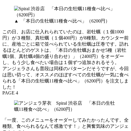
▲ 「本日の生牡蠣11種食べ比べ」（6200円）
この日、お店に仕入れられていたのは、岩牡蠣（１個1000
円）が３種類、真牡蠣（１個400円）が8種類。カウンター前
に、産地ごとに箱で並べられている生牡蠣は圧巻です。訪れ
るほとんどのゲストは、「本日の生牡蠣おまかせ5種（岩牡
蠣1個、真牡蠣4個の盛り合わせ）」（2400円）をオーダー
し、もう少し食べたい場合は１個ずつ追加されるそう。
アンジェラさんも普段は同様のパターンだそうですが、今回
は思い切って、オススメのほぼすべての生牡蠣が一気に食べ
られる「本日の生牡蠣11種食べ比べ」（6200円）を注文しま
した！
PAGE 4
「一度、このメニューをオーダーしてみたかったんです。全
種類、食べられるなんて感激です！」と興奮気味のアンジェ