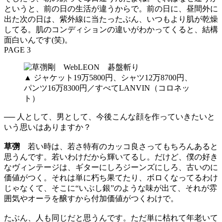
というと、前の日の生活が違うからで。前の日に、昼間外に
出た次の日は、紫外線に当たったぶん、いつもより肌が乾燥
してる。肌のコンディションの違いがわかってくると、結構
面白いんです(笑)。
PAGE 3
▲ ジャケット19万5800円、シャツ12万8700円、
パンツ16万8300円／すべてLANVIN（コロネッ
ト）
── 人として、男として、今後こんな顔を作っていきたいと
いう思いはありますか？
草彅
若い時は、若さ特有のカッコ良さってもちろんあると
思うんです。若いわけだから輝いてるし。だけど、僕の好き
なヴィンテージは、ギターにしろジーンズにしろ、古いのに
価値がつく。それは単に朽ち果てたり、ボロくなってるわけ
じゃなくて、そこに“いぶし銀”のような味が出て、それが雰
囲気やオーラを醸すから付加価値がつくわけで。
たぶん、人も同じだと思うんです。ただ単に枯れて年老いて