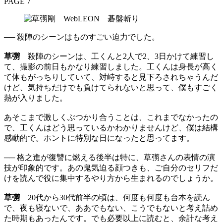
PAGE 7
── 殺陣のシーンはものすごい迫力でした。
草彅
殺陣のシーンは、工くんと2人で2、3日かけて練習し
て、撮影の前日もかなり練習しました。工くんは身長が高く
て体もがっちりしていて、対峙すると見下ろされちゃうんだ
けど、気持ちだけでも負けてられないと思って、僕もすごく
熱が入りました。
あそこまで激しくぶつかり合うことは、これまでなかったの
で、工くんはどう思っているかわかりませんけど、僕は結構
感動的で。ホントに特別な日になったと思ってます。
── 格之進が復讐に燃える後半は特に、草彅さんの表情の演
技が印象的です。あの鬼気迫る顔つきも、ご自分のセリフだ
けを読んで役に集中するやり方から生まれるのでしょうか。
草彅
20代から30代前半の頃は、何度も何度も台本を読ん
で、夜も寝ないで、ああでもない、こうでもないと考え詰め
た時期もあったんです。でも必要以上に読むと、余計な考え