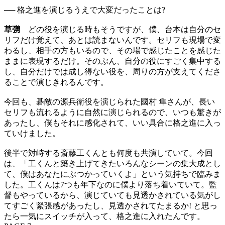
── 格之進を演じるうえで大変だったことは?
草彅
どの役を演じる時もそうですが、僕、台本は自分のセ
リフだけ覚えて、あとは読まないんです。セリフも現場で変
わるし、相手の方もいるので、その場で感じたことを感じた
ままに表現するだけ。そのぶん、自分の役にすごく集中する
し、自分だけでは成し得ない役を、周りの方が支えてくださ
ることで演じきれるんです。
今回も、碁敵の源兵衛役を演じられた國村 隼さんが、長い
セリフも流れるように自然に演じられるので、いつも驚きが
あったし、僕もそれに感化されて、いい具合に格之進に入っ
ていけました。
後半で対峙する斎藤工くんとも何度も共演していて。今回
は、「工くんと築き上げてきたいろんなシーンの集大成とし
て、僕はあなたにぶつかっていくよ」という気持ちで臨みま
した。工くんは7つも年下なのに僕より落ち着いていて。監
督もやっているから、演じていても見透かされている気がし
てすごく緊張感があったし、見透かされてたまるか! と思っ
たら一気にスイッチが入って、格之進に入れたんです。