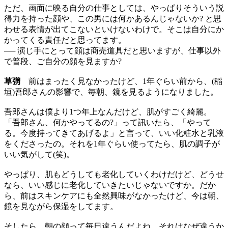
ただ、画面に映る自分の仕事としては、やっぱりそういう説
得力を持った顔や、この男には何かあるんじゃないか? と思
わせる表情が出てこないといけないわけで。そこは自分にか
かってくる責任だと思ってます。
── 演じ手にとって顔は商売道具だと思いますが、仕事以外
で普段、ご自分の顔を見ますか?
草彅
前はまったく見なかったけど、1年ぐらい前から、(稲
垣)吾郎さんの影響で、毎朝、鏡を見るようになりました。
吾郎さんは僕より1つ年上なんだけど、肌がすごく綺麗。
「吾郎さん、何かやってるの?」って訊いたら、「やって
る。今度持ってきてあげるよ」と言って、いい化粧水と乳液
をくださったの。それを1年ぐらい使ってたら、肌の調子が
いい気がして(笑)。
やっぱり、肌もどうしても老化していくわけだけど、どうせ
なら、いい感じに老化していきたいじゃないですか。だか
ら、前はスキンケアにも全然興味がなかったけど、今は朝、
鏡を見ながら保湿をしてます。
そしたら、朝の顔って毎日違うんだよね。それはなぜ違うか