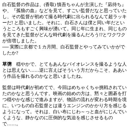
白石監督の作品は、(香取) 慎吾ちゃんが主演した『凪待ち』
や、『孤狼の血』などを見て、すごい監督だなと思っていた
し、その監督が初めて撮る時代劇に出られるなんて超ラッキ
ーだ! と思いました。それに、白石さんは僕と同い年だとい
うところもすごく興味が湧いて。同じ年に生まれ、同じもの
を見てきた監督がどんな時代劇を撮るんだろう!?とワクワク
が倍増しました。
── 実際に京都で１カ月間、白石監督とやってみていかがで
したか?
草彅
穏やかで、とてもあんなバイオレンスを撮るような人
とは思えない……逆に言えばそういう方だからこそ、ああい
う作品を撮れるのかなと思いましたね。
監督は時代劇が初めてで、今回はめちゃくちゃ挑戦されてい
たのかなと思うんです。映画の始めの方は、黙々と囲碁を打
つ穏やかな感じで進みますが、物語の流れが変わる時期を境
に、いつもの白石監督とは違うエンジンのかかり方を感じる
ようになって。それは、白い布にじわ～っと血がにじんでい
くような、静かなのに圧倒的な気迫を感じさせるもの
で……。