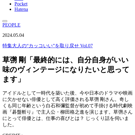
Pocket
Hatena
PEOPLE
2024.05.04
特集
大人の“カッコいい”を取り戻せ Vol.07
草彅 剛「最終的には、自分自身がいい
味のヴィンテージになりたいと思って
ます」
アイドルとして一時代を築いた後、今や日本のドラマや映画
に欠かせない俳優として高く評価される草彅 剛さん。奇し
くも同じ年齢という白石和彌監督が初めて手掛ける時代劇映
画『碁盤斬り』で主人公・柳田格之進を演じます。草彅さん
にとって俳優とは、仕事の喜びとは？ じっくり話を伺いま
した。