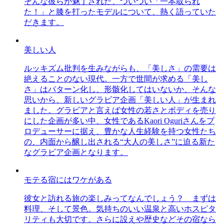
そんな彼らが魅了された、ついつい「一本取られ
た！」と膝を打ったモデルについて、熱く語っていた
だきます。
美しい人
ルッキズム批判を生みながらも、「美しさ」の需要は
絶えることのない現代。一方で世間が求める「美し
さ」はパターン化し、形骸化してはいないか、そんな
思いから、新しいグラビア企画「美しい人」が生まれ
ました。グラビアと言えば女性の若さとボディを売り
にした企画が多い中、女性であるKaori Oguriさんをプ
ロデューサーに据え、豊かな人生経験を持つ女性たち
の、内面から醸し出される“大人の美しさ”に迫る新た
なグラビア企画となります。
モテる宿にはワケがある
彼女と訪れる旅の楽しみってなんでしょう？ まずは
料理、そして景色。気持ちのいい温泉と高いホスピタ
リティも大切です。さらに設えや歴史などその宿なら