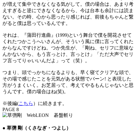
が増えて集中できなくなる気がして。僕の場合は、あまり考
えすぎると逆にできなくなるから、今は台本も余計には読ま
ない。その時、心から思ったり感じれば、前後もちゃんと繋
がると僕は思っているんです。
それは、『蒲田行進曲』(1999)という舞台で僕を開花させて
くれたつかこうへいさんが、そういう風に僕に言ってくれた
からなんですけどね。つか先生が、「剛ね、セリフに意味な
んかないから、もう言っとけ、言っとけ」「ただ大声でセリ
フ言ってりゃいいんだよ」って（笑）。
つまり、頭でっかちになるよりも、早く寝てクリアな頭で、
その場で感じたことを元気がある状態でバーン! と表現した
方がうまくいく。お芝居って、考えてやるもんじゃないと思
うんです。僕の場合はね(笑)。
※後編(
こちら
）に続きます。
PAGE 8
● 草彅 剛（くさなぎ・つよし）