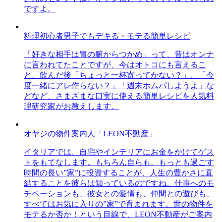
ですよ。
料理初心者男子でもデキる・モテる簡単レシピ
「好きな相手は胃の腑からつかめ」って、昔はオンナ
に言われてたことですが、今はオトコにも言えるこ
と。飲んだ後「ちょっと一杯寄ってかない？」、「今
度一緒にアレ作らない？」「週末ホムパしようよ」な
どなど、さまざまな口実に使える簡単レシピを人気料
理研究家がお教えします。
オヤジの物件案内人「LEON不動産」
イタリアでは、自宅やインテリアにお金をかけてゲス
トをもてなします。もちろん自らも。もっとも過ごす
時間の長い”家”に投資することが、人生の豊かさに直
結することを彼らは知っているのですね。仕事へのモ
チベーションも、彼女との愛情も、仲間との遊びも、
すべてはお気に入りの”家”で育まれます。世の物件を
モテるか否か！という目線で、LEON不動産がご案内