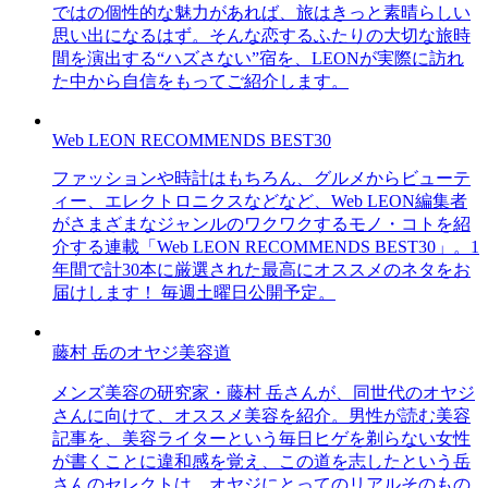
ではの個性的な魅力があれば、旅はきっと素晴らしい
思い出になるはず。そんな恋するふたりの大切な旅時
間を演出する“ハズさない”宿を、LEONが実際に訪れ
た中から自信をもってご紹介します。
Web LEON RECOMMENDS BEST30
ファッションや時計はもちろん、グルメからビューテ
ィー、エレクトロニクスなどなど、Web LEON編集者
がさまざまなジャンルのワクワクするモノ・コトを紹
介する連載「Web LEON RECOMMENDS BEST30」。1
年間で計30本に厳選された最高にオススメのネタをお
届けします！ 毎週土曜日公開予定。
藤村 岳のオヤジ美容道
メンズ美容の研究家・藤村 岳さんが、同世代のオヤジ
さんに向けて、オススメ美容を紹介。男性が読む美容
記事を、美容ライターという毎日ヒゲを剃らない女性
が書くことに違和感を覚え、この道を志したという岳
さんのセレクトは、オヤジにとってのリアルそのもの