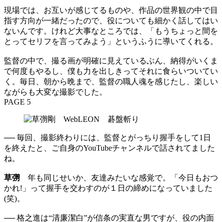
現場では、お互いが感じてるものや、作品の世界観の中で目
指す方向が一緒だったので、役についても細かく話してはい
ないんです。けれど大事なところでは、「もうちょっと間を
とってセリフを言ってみよう」というふうに導いてくれる。
監督の中で、撮る画が明確に見えているぶん、納得がいくま
で何度もやるし、僕も力を出しきってそれに食らいついてい
く。毎日、朝から晩まで、監督の職人魂を感じたし、楽しい
ながらも大変な撮影でした。
PAGE 5
── 毎回、撮影終わりには、監督とがっちり握手をして1日
を終えたと、ご自身のYouTubeチャンネルで話されてました
ね。
草彅
年も同じせいか、友達みたいな感覚で。「今日もおつ
かれ!」って握手を交わすのが１日の締めになっていました
(笑)。
── 格之進は“清廉潔白”が信条の実直な男ですが、役の内面