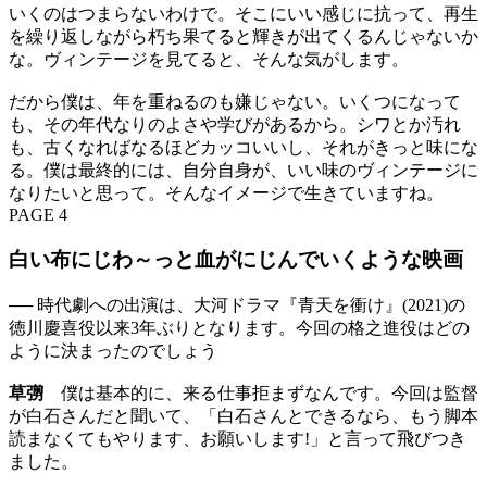
いくのはつまらないわけで。そこにいい感じに抗って、再生
を繰り返しながら朽ち果てると輝きが出てくるんじゃないか
な。ヴィンテージを見てると、そんな気がします。
だから僕は、年を重ねるのも嫌じゃない。いくつになって
も、その年代なりのよさや学びがあるから。シワとか汚れ
も、古くなればなるほどカッコいいし、それがきっと味にな
る。僕は最終的には、自分自身が、いい味のヴィンテージに
なりたいと思って。そんなイメージで生きていますね。
PAGE 4
白い布にじわ～っと血がにじんでいくような映画
── 時代劇への出演は、大河ドラマ『青天を衝け』(2021)の
徳川慶喜役以来3年ぶりとなります。今回の格之進役はどの
ように決まったのでしょう
草彅
僕は基本的に、来る仕事拒まずなんです。今回は監督
が白石さんだと聞いて、「白石さんとできるなら、もう脚本
読まなくてもやります、お願いします!」と言って飛びつき
ました。