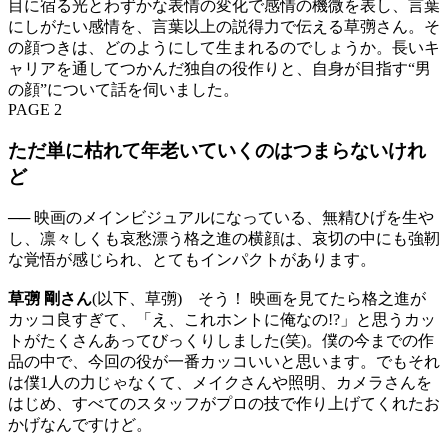
目に宿る光とわずかな表情の変化で感情の機微を表し、言葉
にしがたい感情を、言葉以上の説得力で伝える草彅さん。そ
の顔つきは、どのようにして生まれるのでしょうか。長いキ
ャリアを通してつかんだ独自の役作りと、自身が目指す“男
の顔”について話を伺いました。
PAGE 2
ただ単に枯れて年老いていくのはつまらないけれ
ど
── 映画のメインビジュアルになっている、無精ひげを生や
し、凛々しくも哀愁漂う格之進の横顔は、哀切の中にも強靭
な覚悟が感じられ、とてもインパクトがあります。
草彅 剛さん
(以下、草彅) そう！ 映画を見てたら格之進が
カッコ良すぎて、「え、これホントに俺なの!?」と思うカッ
トがたくさんあってびっくりしました(笑)。僕の今までの作
品の中で、今回の役が一番カッコいいと思います。でもそれ
は僕1人の力じゃなくて、メイクさんや照明、カメラさんを
はじめ、すべてのスタッフがプロの技で作り上げてくれたお
かげなんですけど。