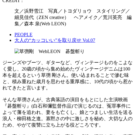
CREDIT :
文／浜野雪江 写真／トヨダリョウ スタイリング／
細見佳代（ZEN creative） ヘアメイク／荒川英亮 編
集／森本 泉(Web LEON)
PEOPLE
大人の“カッコいい”を取り戻せ Vol.07
ジーンズやブーツ、ギターなど、ヴィンテージものをこよな
く愛し、20歳の頃から集め始めたヴィンテージデニムは100
本を超えるという草彅 剛さん。使い込まれることで滲む味
と、積み重ねた歳月を思わせる重厚感に、10代の頃から惹か
れてきたと言います。
そんな草彅さんが、古典落語の演目をもとにした主演映画
『碁盤斬り』(白石和彌監督作品)で演じるのは、冤罪事件に
よって藩を追われ、妻をも亡くし、娘とつましい生活を送る
浪人・柳田格之進。寡黙さの中に激しさを秘め、大切な人の
ため、やがて復讐に立ち上がる役どころです。