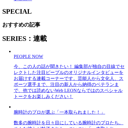
SPECIAL
おすすめの記事
SERIES：連載
PEOPLE NOW
今、この人の話が聞きたい！ 編集部が独自の目線でセ
レクトした注目ピープルのオリジナルインタビューを
お届けする連載コーナーです。芸能人から文化人、ス
ポーツ選手まで、注目の新人から納得のベテランま
で、他では読めないWeb LEONならではのスペシャル
トークをお楽しみください！
腕時計のプロが選ぶ「一本取られました！」
数多の腕時計を日々目にしている腕時計のプロたち。