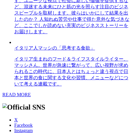
す、ユニークな視点で社会に新しい価値を提供するな
ど、混迷する未来にひと筋の光を照らす注目のビジネ
スピープルを取材します。彼らはいかにして結果を出
したのか？ 人知れぬ苦労や仕事で得た意外な気づきな
ど、ここでしか読めない充実のビジネスストーリーを
お届けします。
イタリア人マッシの「思考する食欲」
イタリア生まれのフード＆ライフスタイルライター、
マッシさん。世界が急速に繋がって、広い視野が求め
られるこの時代に、日本人とはちょっと違う視点で日
本と世界の食に関する文化や習慣、メニューなどにつ
いて考える連載です。
READ MORE
X
Facebook
Instagram