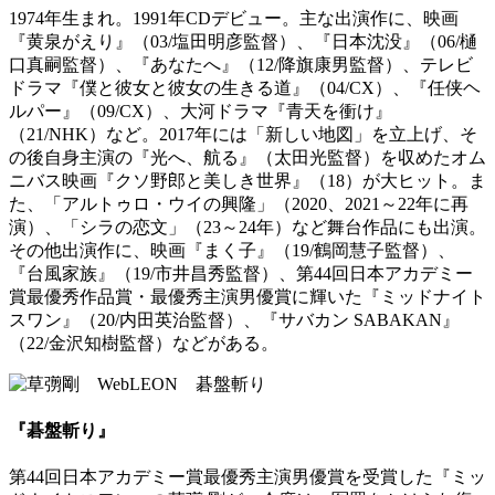
1974年生まれ。1991年CDデビュー。主な出演作に、映画
『黄泉がえり』（03/塩田明彦監督）、『日本沈没』（06/樋
口真嗣監督）、『あなたへ』（12/降旗康男監督）、テレビ
ドラマ『僕と彼女と彼女の生きる道』（04/CX）、『任侠ヘ
ルパー』（09/CX）、大河ドラマ『青天を衝け』
（21/NHK）など。2017年には「新しい地図」を立上げ、そ
の後自身主演の『光へ、航る』（太田光監督）を収めたオム
ニバス映画『クソ野郎と美しき世界』（18）が大ヒット。ま
た、「アルトゥロ・ウイの興隆」（2020、2021～22年に再
演）、「シラの恋文」（23～24年）など舞台作品にも出演。
その他出演作に、映画『まく子』（19/鶴岡慧子監督）、
『台風家族』（19/市井昌秀監督）、第44回日本アカデミー
賞最優秀作品賞・最優秀主演男優賞に輝いた『ミッドナイト
スワン』（20/内田英治監督）、『サバカン SABAKAN』
（22/金沢知樹監督）などがある。
『碁盤斬り』
第44回日本アカデミー賞最優秀主演男優賞を受賞した『ミッ