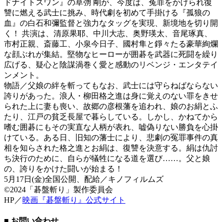
ドナイトスワン』の草彅 剛が、今度は、冤罪をかけられ復
讐に燃える武士に挑み、時代劇を初めて手掛ける『孤狼の
血』の白石和彌監督と強力なタッグを実現、新境地を切り開
く！ 共演は、清原果耶、中川大志、奥野瑛太、音尾琢真、
市村正親、斎藤工、小泉今日子、國村隼と錚々たる豪華絢爛
な顔ぶれが集結。堅物なヒーローが囲碁を武器に死闘を繰り
広げる、疑心と陰謀渦巻く愛と感動のリベンジ・エンタテイ
ンメント。
物語／父娘の絆を斬ってもなお、武士には守らねばならない
誇りがあった。浪人・柳田格之進は身に覚えのない罪をきせ
られた上に妻も喪い、故郷の彦根藩を追われ、娘のお絹とふ
たり、江戸の貧乏長屋で暮らしている。しかし、かねてから
嗜む囲碁にもその実直な人柄が表れ、嘘偽りない勝負を心掛
けている。ある日、旧知の藩士により、悲劇の冤罪事件の真
相を知らされた格之進とお絹は、復讐を決意する。絹は仇討
ち決行のために、自らが犠牲になる道を選び……。父と娘
の、誇りをかけた闘いが始まる！
5月17日(金)全国公開、配給／キノフィルムズ
©2024「碁盤斬り」製作委員会
HP／
映画『碁盤斬り』公式サイト
■ お問い合わせ