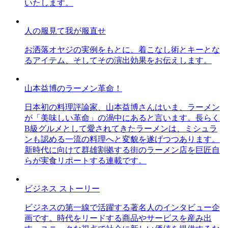
いたします。
人の服見て我が服直せ
お洒落オヤジの実例をもとに、着こなし術とキーとな
るアイテム、そしてその演出効果をお伝えします。
山本益博のラーメン革命！
日本初の料理評論家、山本益博さんはいま、ラーメン
が「美味しい革命」の渦中にあると言います。長らく
B級グルメとして愛されてきたラーメンは、ミシュラ
ンも認める一流の料理へと変貌を遂げつつあります。
新時代に向けて群雄割拠する街のラーメン店を巨匠自
らが実食リポートする連載です。
ビジネス ストーリー
ビジネスの第一線で活躍する著名人のインタビュー企
画です。時代をリードする商品やサービスを産み出