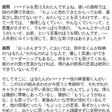
吉田
ハードルを受け入れたんですよね。迷いの過程では、
頭の片隅で天使が、「ちょっと売れてきたからってお前、最
近少し怠けてないか？」みたいなことを言うわけです。そし
て一方では、「無理しなくていい、やんなくていいって」と
悪魔がささやく。でもやっぱり天使の、「ちゃんとやったほ
うがいいぞ、お前」という言葉のほうを聞いたんです。──
人生初ヒロインを演じて、新たな気づきはありましたか？
吉田
「おっさんずラブ」においては、田中圭くんが役柄
の“はるたん”そのもののような人で、優しく気遣いができ
て、リーダーシップもあるし、何をやっても受けてくれる。
彼のその受け芝居がなければ、僕のあの部長の芝居は絶対に
できていないんです。
そしてそこに、はるたんのパートナー役の林遣都くんがい
て。この3人の組み合わせが今思うと奇跡的で、それぞれの
キャラクターが上手い具合に溶け合ったんでしょうね。僕ら
は微妙に尊敬しあっているし、微妙に「もうしょうがねぇ
な」とも思っていて、家族みたいな空気が流れているんで
す。他の現場だったら「ちょっとこの芝居、恥ずかしいから
やめとこ」みたいに思っちゃうことも躊躇せずに全部やれる