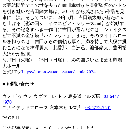
ズ完結間近でこの世を去った蜷川幸雄から芸術監督のバトン
を引き継いだ吉田鋼太郎は、2017年から残された5作品を見
事に上演。そしてついに、24年5月、吉田鋼太郎が新たに立
ち上げる【彩の国シェイクスピア・シリーズ2nd】が始動す
る。その記念すべき一作目に吉田が選んだのは、シェイクス
ピア不滅の金字塔『ハムレット』。また、そのタイトルロー
ルを担うのは、吉田からの信頼も厚く、満を持して大役に挑
むことになる柿澤勇人。北香那、白洲迅、渡部豪太、豊田裕
大ほかが出演。
5月7日（火曜）～26日（日曜）、彩の国さいたま芸術劇場
大ホール
公式HP／
https://horipro-stage.jp/stage/hamlet2024
■ お問い合わせ
ウノ ピゥ ウノ ウグァーレ トレ 表参道ヒルズ店
03-6447-
4970
ユナイテッドアローズ 六本木ヒルズ店
03-5772-5501
PAGE 11
この記事が気に入ったら「いいね！」しよう