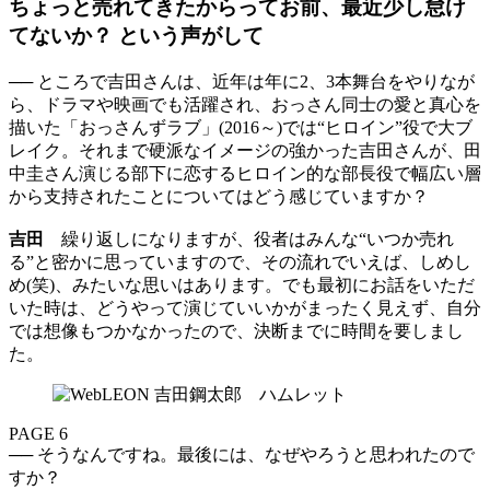
ちょっと売れてきたからってお前、最近少し怠け
てないか？ という声がして
── ところで吉田さんは、近年は年に2、3本舞台をやりなが
ら、ドラマや映画でも活躍され、おっさん同士の愛と真心を
描いた「おっさんずラブ」(2016～)では“ヒロイン”役で大ブ
レイク。それまで硬派なイメージの強かった吉田さんが、田
中圭さん演じる部下に恋するヒロイン的な部長役で幅広い層
から支持されたことについてはどう感じていますか？
吉田
繰り返しになりますが、役者はみんな“いつか売れ
る”と密かに思っていますので、その流れでいえば、しめし
め(笑)、みたいな思いはあります。でも最初にお話をいただ
いた時は、どうやって演じていいかがまったく見えず、自分
では想像もつかなかったので、決断までに時間を要しまし
た。
PAGE 6
── そうなんですね。最後には、なぜやろうと思われたので
すか？