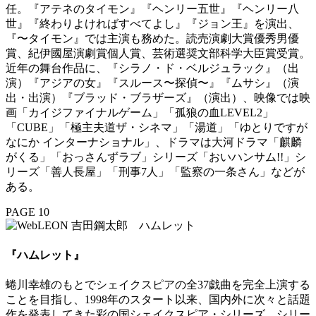
任。『アテネのタイモン』『ヘンリー五世』『ヘンリー八
世』『終わりよければすべてよし』『ジョン王』を演出、
『〜タイモン』では主演も務めた。読売演劇大賞優秀男優
賞、紀伊國屋演劇賞個人賞、芸術選奨文部科学大臣賞受賞。
近年の舞台作品に、『シラノ・ド・ベルジュラック』（出
演）『アジアの女』『スルース〜探偵〜』『ムサシ』（演
出・出演）『ブラッド・ブラザーズ』（演出）、映像では映
画「カイジファイナルゲーム」「孤狼の血LEVEL2」
「CUBE」「極主夫道ザ・シネマ」「湯道」「ゆとりですが
なにか インターナショナル」、ドラマは大河ドラマ「麒麟
がくる」「おっさんずラブ」シリーズ「おいハンサム!!」シ
リーズ「善人長屋」「刑事7人」「監察の一条さん」などが
ある。
PAGE 10
『ハムレット』
蜷川幸雄のもとでシェイクスピアの全37戯曲を完全上演する
ことを目指し、1998年のスタート以来、国内外に次々と話題
作を発表してきた彩の国シェイクスピア・シリーズ。シリー