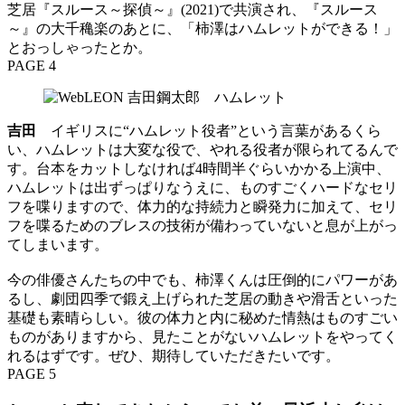
芝居『スルース～探偵～』(2021)で共演され、『スルース
～』の大千穐楽のあとに、「柿澤はハムレットができる！」
とおっしゃったとか。
PAGE 4
吉田
イギリスに“ハムレット役者”という言葉があるくら
い、ハムレットは大変な役で、やれる役者が限られてるんで
す。台本をカットしなければ4時間半ぐらいかかる上演中、
ハムレットは出ずっぱりなうえに、ものすごくハードなセリ
フを喋りますので、体力的な持続力と瞬発力に加えて、セリ
フを喋るためのブレスの技術が備わっていないと息が上がっ
てしまいます。
今の俳優さんたちの中でも、柿澤くんは圧倒的にパワーがあ
るし、劇団四季で鍛え上げられた芝居の動きや滑舌といった
基礎も素晴らしい。彼の体力と内に秘めた情熱はものすごい
ものがありますから、見たことがないハムレットをやってく
れるはずです。ぜひ、期待していただきたいです。
PAGE 5