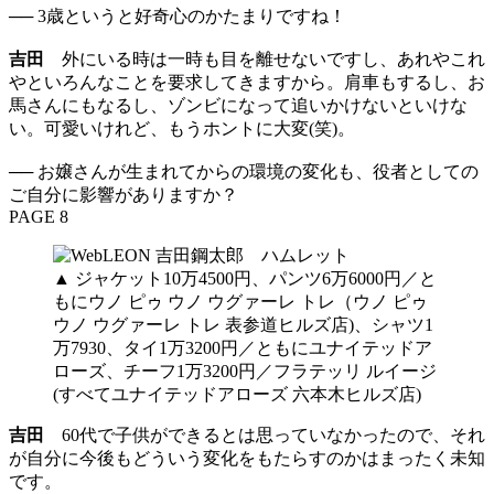
── 3歳というと好奇心のかたまりですね！
吉田
外にいる時は一時も目を離せないですし、あれやこれ
やといろんなことを要求してきますから。肩車もするし、お
馬さんにもなるし、ゾンビになって追いかけないといけな
い。可愛いけれど、もうホントに大変(笑)。
── お嬢さんが生まれてからの環境の変化も、役者としての
ご自分に影響がありますか？
PAGE 8
▲ ジャケット10万4500円、パンツ6万6000円／と
もにウノ ピゥ ウノ ウグァーレ トレ（ウノ ピゥ
ウノ ウグァーレ トレ 表参道ヒルズ店)、シャツ1
万7930、タイ1万3200円／ともにユナイテッドア
ローズ、チーフ1万3200円／フラテッリ ルイージ
(すべてユナイテッドアローズ 六本木ヒルズ店)
吉田
60代で子供ができるとは思っていなかったので、それ
が自分に今後もどういう変化をもたらすのかはまったく未知
です。