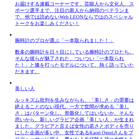
お届けする連載コーナーです。芸能人から文化人、ス
ポーツ選手まで、注目の新人から納得のベテランま
で、他では読めないWeb LEONならではのスペシャル
トークをお楽しみください！
腕時計のプロが選ぶ「一本取られました！」
数多の腕時計を日々目にしている腕時計のプロたち。
そんな彼らが魅了された、ついつい「一本取られ
た！」と膝を打ったモデルについて、熱く語っていた
だきます。
美しい人
ルッキズム批判を生みながらも、「美しさ」の需要は
絶えることのない現代。一方で世間が求める「美し
さ」はパターン化し、形骸化してはいないか、そんな
思いから、新しいグラビア企画「美しい人」が生まれ
ました。グラビアと言えば女性の若さとボディを売り
にした企画が多い中、女性であるKaori Oguriさんをプ