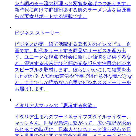
ンも認める一流の料理へと変貌を遂げつつあります。
新時代に向けて群雄割拠する街のラーメン店を巨匠自
らが実食リポートする連載です。
ビジネス ストーリー
ビジネスの第一線で活躍する著名人のインタビュー企
画です。時代をリードする商品やサービスを産み出
す、ユニークな視点で社会に新しい価値を提供するな
ど、混迷する未来にひと筋の光を照らす注目のビジネ
スピープルを取材します。彼らはいかにして結果を出
したのか？ 人知れぬ苦労や仕事で得た意外な気づきな
ど、ここでしか読めない充実のビジネスストーリーを
お届けします。
イタリア人マッシの「思考する食欲」
イタリア生まれのフード＆ライフスタイルライター、
マッシさん。世界が急速に繋がって、広い視野が求め
られるこの時代に、日本人とはちょっと違う視点で日
本と世界の食に関する文化や習慣、メニューなどにつ