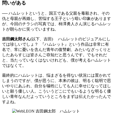
問いがある
── ハムレットというと、国王である父親を毒殺され、その
仇と母親が再婚し、苦悩する王子という暗い印象があります
が、今回のチラシの写真では、柿澤勇人さん演じるハムレッ
トが朗らかに笑っていますね。
吉田鋼太郎さん
(以下、吉田) ハムレットのビジュアルにし
ては珍しいでしょ？ 『ハムレット』という作品は非常に有
名で、常に憂いを含んだ青年の復讐劇、みたいなざっくりと
したあらすじは皆さんご存知だと思うんです。でもそれだ
と、当たっていなくはないけれども、僕が考えるハムレット
ではなくて。
最終的にハムレットは、悩まざるを得ない状況には置かれて
しまうのですが、僕が思うに、本来の彼は、明るく聡明で思
いやりにあふれ、自分を犠牲にしても人に幸せになってほし
いと願う優しい人。こういうどこにでもいるような明るく優
しい青年なんだよっていうところをまずは伝えたかったんで
すよね。