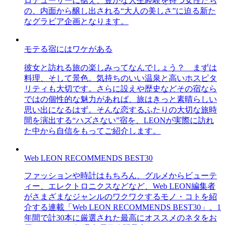
ロデューサーに据え、豊かな人生経験を持つ女性たち
の、内面から醸し出される“大人の美しさ”に迫る新た
なグラビア企画となります。
モテる宿にはワケがある
彼女と訪れる旅の楽しみってなんでしょう？ まずは
料理、そして景色。気持ちのいい温泉と高いホスピタ
リティも大切です。さらに設えや歴史などその宿なら
ではの個性的な魅力があれば、旅はきっと素晴らしい
思い出になるはず。そんな恋するふたりの大切な旅時
間を演出する“ハズさない”宿を、LEONが実際に訪れ
た中から自信をもってご紹介します。
Web LEON RECOMMENDS BEST30
ファッションや時計はもちろん、グルメからビューテ
ィー、エレクトロニクスなどなど、Web LEON編集者
がさまざまなジャンルのワクワクするモノ・コトを紹
介する連載「Web LEON RECOMMENDS BEST30」。1
年間で計30本に厳選された最高にオススメのネタをお