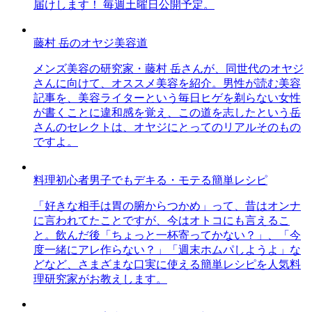
届けします！ 毎週土曜日公開予定。
藤村 岳のオヤジ美容道
メンズ美容の研究家・藤村 岳さんが、同世代のオヤジ
さんに向けて、オススメ美容を紹介。男性が読む美容
記事を、美容ライターという毎日ヒゲを剃らない女性
が書くことに違和感を覚え、この道を志したという岳
さんのセレクトは、オヤジにとってのリアルそのもの
ですよ。
料理初心者男子でもデキる・モテる簡単レシピ
「好きな相手は胃の腑からつかめ」って、昔はオンナ
に言われてたことですが、今はオトコにも言えるこ
と。飲んだ後「ちょっと一杯寄ってかない？」、「今
度一緒にアレ作らない？」「週末ホムパしようよ」な
どなど、さまざまな口実に使える簡単レシピを人気料
理研究家がお教えします。