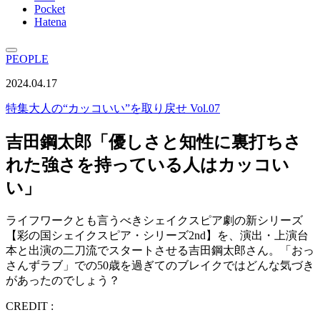
Pocket
Hatena
PEOPLE
2024.04.17
特集
大人の“カッコいい”を取り戻せ Vol.07
吉田鋼太郎「優しさと知性に裏打ちさ
れた強さを持っている人はカッコい
い」
ライフワークとも言うべきシェイクスピア劇の新シリーズ
【彩の国シェイクスピア・シリーズ2nd】を、演出・上演台
本と出演の二刀流でスタートさせる吉田鋼太郎さん。「おっ
さんずラブ」での50歳を過ぎてのブレイクではどんな気づき
があったのでしょう？
CREDIT :