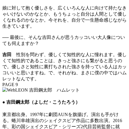
娘に対して抱く優しさを、広くいろんな人に向けて持たなき
ゃいけないのかなとか、もうちょっと自分は人間として優し
くなれるのかなとか。今それを、自分で一生懸命感じながら
生きています。
── 最後に、そんな吉田さんが思うカッコいい大人像につい
ても伺えますか？
吉田
性別を問わず、優しくて知性的な人に憧れます。優し
くて知性的であることは、きっと強さにも繋がると思うの
で。優しさと知性に裏打ちされた強さを持っている人はカッ
コいいと思いますね。で、それがね、まさに僕の中ではハム
レットなんです。
PAGE 9
● 吉田鋼太郎（よしだ・こうたろう）
東京都出身。1997年に劇団AUNを旗揚げ。演出も手がけ
る。蜷川幸雄演出のシェイクスピア作品に多数出演。2016
年、彩の国シェイクスピア・シリーズ2代目芸術監督に就