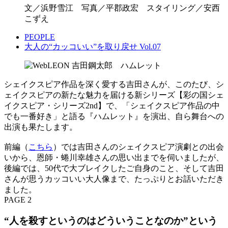
文／浜野雪江 写真／平郡政宏 スタイリング／安西
こずえ
PEOPLE
大人の“カッコいい”を取り戻せ Vol.07
シェイクスピア作品を深く愛する吉田さんが、このたび、シ
ェイクスピアの新たな魅力を届ける新シリーズ【彩の国シェ
イクスピア・シリーズ2nd】で、「シェイクスピア作品の中
でも一番好き」と語る『ハムレット』を演出、自ら舞台への
出演も果たします。
前編（
こちら
）では吉田さんのシェイクスピア演劇との出会
いから、恩師・蜷川幸雄さんの思い出までを伺いましたが、
後編では、50代で大ブレイクしたご自身のこと、そして吉田
さんが思うカッコいい大人像まで、たっぷりとお話いただき
ました。
PAGE 2
“人を殺すというのはどういうことなのか”という