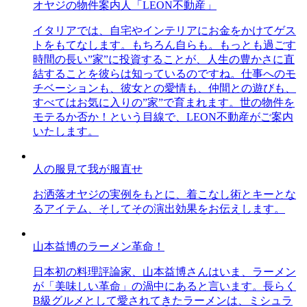
オヤジの物件案内人「LEON不動産」
イタリアでは、自宅やインテリアにお金をかけてゲス
トをもてなします。もちろん自らも。もっとも過ごす
時間の長い”家”に投資することが、人生の豊かさに直
結することを彼らは知っているのですね。仕事へのモ
チベーションも、彼女との愛情も、仲間との遊びも、
すべてはお気に入りの”家”で育まれます。世の物件を
モテるか否か！という目線で、LEON不動産がご案内
いたします。
人の服見て我が服直せ
お洒落オヤジの実例をもとに、着こなし術とキーとな
るアイテム、そしてその演出効果をお伝えします。
山本益博のラーメン革命！
日本初の料理評論家、山本益博さんはいま、ラーメン
が「美味しい革命」の渦中にあると言います。長らく
B級グルメとして愛されてきたラーメンは、ミシュラ