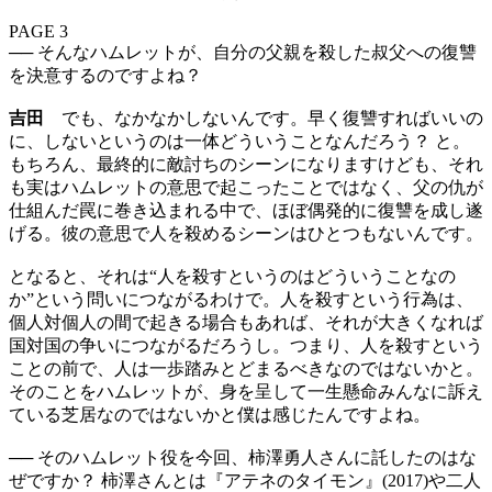
PAGE 3
── そんなハムレットが、自分の父親を殺した叔父への復讐
を決意するのですよね？
吉田
でも、なかなかしないんです。早く復讐すればいいの
に、しないというのは一体どういうことなんだろう？ と。
もちろん、最終的に敵討ちのシーンになりますけども、それ
も実はハムレットの意思で起こったことではなく、父の仇が
仕組んだ罠に巻き込まれる中で、ほぼ偶発的に復讐を成し遂
げる。彼の意思で人を殺めるシーンはひとつもないんです。
となると、それは“人を殺すというのはどういうことなの
か”という問いにつながるわけで。人を殺すという行為は、
個人対個人の間で起きる場合もあれば、それが大きくなれば
国対国の争いにつながるだろうし。つまり、人を殺すという
ことの前で、人は一歩踏みとどまるべきなのではないかと。
そのことをハムレットが、身を呈して一生懸命みんなに訴え
ている芝居なのではないかと僕は感じたんですよね。
── そのハムレット役を今回、柿澤勇人さんに託したのはな
ぜですか？ 柿澤さんとは『アテネのタイモン』(2017)や二人