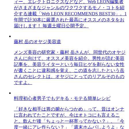
ィー、エレクトロニクスなどなど、Web LEON編集者
がさまざまなジャンルのワクワクするモノ・コトを紹
介する連載「Web LEON RECOMMENDS BEST30」。1
年間で計30本に厳選された最高にオススメのネタをお
届けします！ 毎週土曜日公開予定。
藤村 岳のオヤジ美容道
メンズ美容の研究家・藤村 岳さんが、同世代のオヤジ
さんに向けて、オススメ美容を紹介。男性が読む美容
記事を、美容ライターという毎日ヒゲを剃らない女性
が書くことに違和感を覚え、この道を志したという岳
さんのセレクトは、オヤジにとってのリアルそのもの
ですよ。
料理初心者男子でもデキる・モテる簡単レシピ
「好きな相手は胃の腑からつかめ」って、昔はオンナ
に言われてたことですが、今はオトコにも言えるこ
と。飲んだ後「ちょっと一杯寄ってかない？」、「今
度一緒にアレ作らない？」「週末ホムパしようよ」な