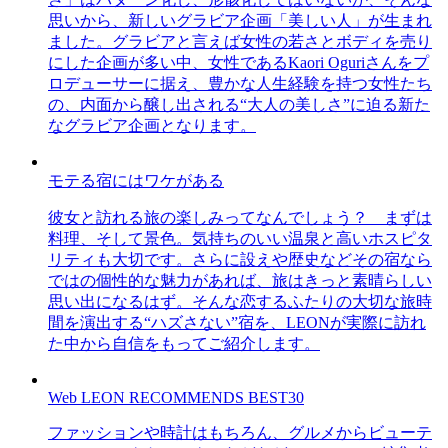
思いから、新しいグラビア企画「美しい人」が生まれ
ました。グラビアと言えば女性の若さとボディを売り
にした企画が多い中、女性であるKaori Oguriさんをプ
ロデューサーに据え、豊かな人生経験を持つ女性たち
の、内面から醸し出される“大人の美しさ”に迫る新た
なグラビア企画となります。
モテる宿にはワケがある
彼女と訪れる旅の楽しみってなんでしょう？ まずは
料理、そして景色。気持ちのいい温泉と高いホスピタ
リティも大切です。さらに設えや歴史などその宿なら
ではの個性的な魅力があれば、旅はきっと素晴らしい
思い出になるはず。そんな恋するふたりの大切な旅時
間を演出する“ハズさない”宿を、LEONが実際に訪れ
た中から自信をもってご紹介します。
Web LEON RECOMMENDS BEST30
ファッションや時計はもちろん、グルメからビューテ