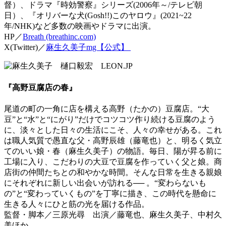
督）、ドラマ『時効警察』シリーズ(2006年～/テレビ朝
日）、『オリバーな犬(Gosh!!)このヤロウ』(2021~22
年/NHK)など多数の映画やドラマに出演。
HP／
Breath (breathinc.com)
X(Twitter)／
麻生久美子mg【公式】
『高野豆腐店の春』
尾道の町の一角に店を構える高野（たかの）豆腐店。“大
豆”と“水”と“にがり”だけでコツコツ作り続ける豆腐のよう
に、淡々とした日々の生活にこそ、人々の幸せがある。これ
は職人気質で愚直な父・高野辰雄（藤竜也）と、明るく気立
てのいい娘・春（麻生久美子）の物語。毎日、陽が昇る前に
工場に入り、こだわりの大豆で豆腐を作っていく父と娘。商
店街の仲間たちとの和やかな時間。そんな日常を生きる親娘
にそれぞれに新しい出会いが訪れる── 。“変わらないも
の”と“変わっていくもの”を丁寧に描き、この時代を懸命に
生きる人々にひと筋の光を届ける作品。
監督・脚本／三原光尋 出演／藤竜也、麻生久美子、中村久
美ほか。