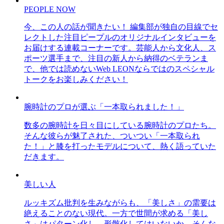
PEOPLE NOW
今、この人の話が聞きたい！ 編集部が独自の目線でセ
レクトした注目ピープルのオリジナルインタビューを
お届けする連載コーナーです。芸能人から文化人、ス
ポーツ選手まで、注目の新人から納得のベテランま
で、他では読めないWeb LEONならではのスペシャル
トークをお楽しみください！
腕時計のプロが選ぶ「一本取られました！」
数多の腕時計を日々目にしている腕時計のプロたち。
そんな彼らが魅了された、ついつい「一本取られ
た！」と膝を打ったモデルについて、熱く語っていた
だきます。
美しい人
ルッキズム批判を生みながらも、「美しさ」の需要は
絶えることのない現代。一方で世間が求める「美し
さ」はパターン化し、形骸化してはいないか、そんな