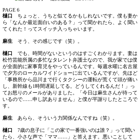
PAGE 6
樋口
ちょっと、うちと似てるかもしれないです。僕も妻か
ら「なんか最近面白いのある？」って聞かれたら、よく聞い
てくれた！ってスイッチ入っちゃいます。
麻生
そう、その感じです（笑）。
樋口
でも、時間がないというのはすごくわかります。妻は
松竹芸能所属の多忙なタレント弁護士なので、我が家では僕
が全面的に家事育児をやっているんです。毎週水曜に名古屋
で夕方のローカルワイドショーに出ているんですが、先ほど
「事務所から品川まで行くタクシーの運転が荒くて頭が痛い
し、新幹線も1時間遅延してる。どうしてくれるんだ！」っ
てお怒りのメールがありました。「今日は麻生さんが待って
いるので……申し訳ありません」と僕が平謝りしたところで
す。
麻生
あらら、そういう力関係なんですね（笑）。
樋口
7歳の息子に「この家で一番強いのは誰？」って聞い
たら、小さな声で「ママ……」と答えます。悪いことして