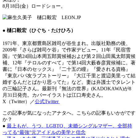
8月18日(金）ロードショー。
● 樋口毅宏（ひぐち・たけひろ）
1971年、東京都豊島区雑司が谷生まれ。出版社勤務の後、
2009年『さらば雑司ケ谷』で作家デビュー。11年『民宿雪
国』で第24回山本周五郎賞候補および第２回山田風太郎賞候
補、12年『テロルのすべて』で第14回大藪春彦賞候補に。著
書に『日本のセックス』『二十五の瞳』『愛される資格』
『東京パパ友ラブストーリー』『大江千里と渡辺美里って結
婚するんだとばかり思ってた』など。妻は弁護士でタレント
の三輪記子さん。最新刊『無法の世界』(KADOKAWA)が8
月31日発売。カバーイラストは江口寿史さん。
X（Twitter）／
公式Twitter
この記事が気になったアナタへ。こちらの記事もいかがです
か？
●
最上もが。うつ、LGBTQ、未婚シングルマザー。全部持
ってる“最強”元アイドルの美学と信念