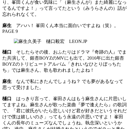
り、峯田くんが食い気味に「（麻生さんが）また綺麗になっ
てるんですよ！」って言ってたという（みうらさんの）話が
忘れられなくて。
麻生
アハハ！ 峯田くん本当に面白いですよね（笑）。
PAGE 9
樋口
そしたらその後、おふたりはドラマ『奇跡の人』でま
た共演して、銀杏BOYZのMVにも出て。2016年に出た銀杏
BOYZのトリビュートアルバム「きれいなひとりぼっちた
ち」では麻生さん、歌も歌われましたよね！
麻生
なんで私にきたんでしょうね？ でも夢があるなって
思って受けました。
樋口
はっきり言って、峯田さんはもう麻生さんに片思いし
てますよね。麻生さんが歌った楽曲『夢で逢えたら』の歌詞
で、「君に彼氏がいたら悲しいけど君が好きだというそれだ
けで僕は嬉しいのさ」ってもう永遠の片思いですよ！ 峯田
くんの長年のミューズなんでしょうね。執念深いというか
(笑)。途中、麻生さんが結婚されたというのでガクッと来た