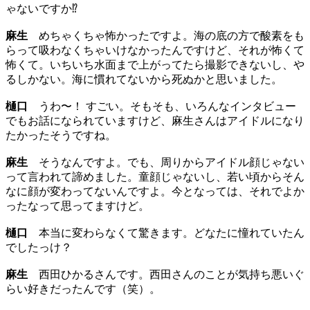
ゃないですか⁉
麻生
めちゃくちゃ怖かったですよ。海の底の方で酸素をも
らって吸わなくちゃいけなかったんですけど、それが怖くて
怖くて。いちいち水面まで上がってたら撮影できないし、や
るしかない。海に慣れてないから死ぬかと思いました。
樋口
うわ〜！ すごい。そもそも、いろんなインタビュー
でもお話になられていますけど、麻生さんはアイドルになり
たかったそうですね。
麻生
そうなんですよ。でも、周りからアイドル顔じゃない
って言われて諦めました。童顔じゃないし、若い頃からそん
なに顔が変わってないんですよ。今となっては、それでよか
ったなって思ってますけど。
樋口
本当に変わらなくて驚きます。どなたに憧れていたん
でしたっけ？
麻生
西田ひかるさんです。西田さんのことが気持ち悪いぐ
らい好きだったんです（笑）。