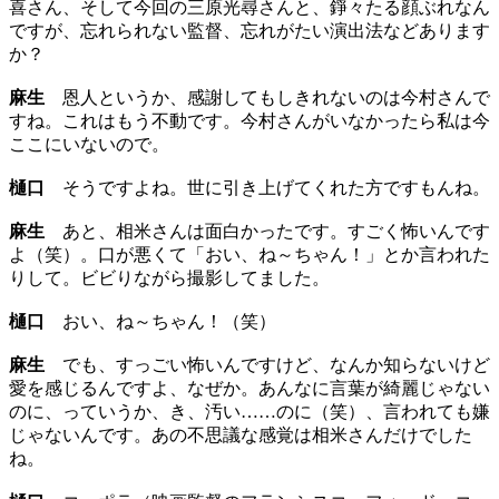
喜さん、そして今回の三原光尋さんと、錚々たる顔ぶれなん
ですが、忘れられない監督、忘れがたい演出法などあります
か？
麻生
恩人というか、感謝してもしきれないのは今村さんで
すね。これはもう不動です。今村さんがいなかったら私は今
ここにいないので。
樋口
そうですよね。世に引き上げてくれた方ですもんね。
麻生
あと、相米さんは面白かったです。すごく怖いんです
よ（笑）。口が悪くて「おい、ね～ちゃん！」とか言われた
りして。ビビりながら撮影してました。
樋口
おい、ね～ちゃん！（笑）
麻生
でも、すっごい怖いんですけど、なんか知らないけど
愛を感じるんですよ、なぜか。あんなに言葉が綺麗じゃない
のに、っていうか、き、汚い……のに（笑）、言われても嫌
じゃないんです。あの不思議な感覚は相米さんだけでした
ね。