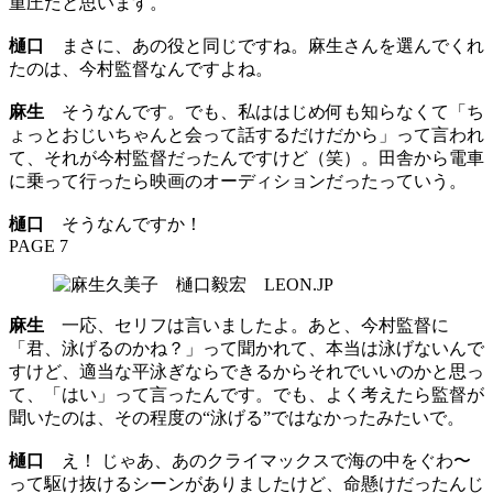
重圧だと思います。
樋口
まさに、あの役と同じですね。麻生さんを選んでくれ
たのは、今村監督なんですよね。
麻生
そうなんです。でも、私ははじめ何も知らなくて「ち
ょっとおじいちゃんと会って話するだけだから」って言われ
て、それが今村監督だったんですけど（笑）。田舎から電車
に乗って行ったら映画のオーディションだったっていう。
樋口
そうなんですか！
PAGE 7
麻生
一応、セリフは言いましたよ。あと、今村監督に
「君、泳げるのかね？」って聞かれて、本当は泳げないんで
すけど、適当な平泳ぎならできるからそれでいいのかと思っ
て、「はい」って言ったんです。でも、よく考えたら監督が
聞いたのは、その程度の“泳げる”ではなかったみたいで。
樋口
え！ じゃあ、あのクライマックスで海の中をぐわ〜
って駆け抜けるシーンがありましたけど、命懸けだったんじ