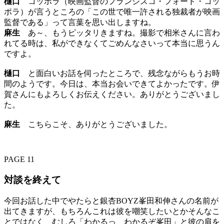
樋口
コッポラ（映画監督のフランシスコ・フォード・コッ
ポラ）が言うところの「この世で唯一許される独裁者が映画
監督である」って言葉を思い出しますね。
麻生
あ～、もうピッタリきますね。撮影で相米さんに言わ
れてる時は、私ができなくてごめんなさいって本当に思うん
ですよ。
樋口
と面白いお話を伺ったところで、残念ながらもうお時
間のようです。今日は、本当お会いできてよかったです。伊
賀さんにもよろしくお伝えください。ありがとうございまし
た。
麻生
こちらこそ、ありがとうございました。
PAGE 11
対談を終えて
今回お話した中でやたらと銀杏BOYZ峯田和伸さんの名前が
出てきますが、もちろんこれは彼を嘲笑したいとかそんなこ
とではなく、むしろ「わかるっ、わかるぞ峯田」と彼の肩を