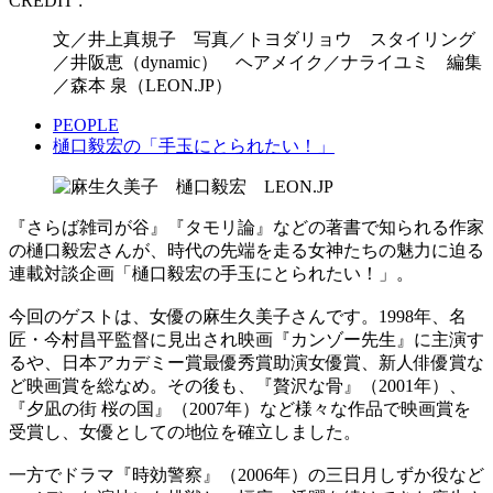
CREDIT :
文／井上真規子 写真／トヨダリョウ スタイリング
／井阪恵（dynamic） ヘアメイク／ナライユミ 編集
／森本 泉（LEON.JP）
PEOPLE
樋口毅宏の「手玉にとられたい！」
『さらば雑司が谷』『タモリ論』などの著書で知られる作家
の樋口毅宏さんが、時代の先端を走る女神たちの魅力に迫る
連載対談企画「樋口毅宏の手玉にとられたい！」。
今回のゲストは、女優の麻生久美子さんです。1998年、名
匠・今村昌平監督に見出され映画『カンゾー先生』に主演す
るや、日本アカデミー賞最優秀賞助演女優賞、新人俳優賞な
ど映画賞を総なめ。その後も、『贅沢な骨』（2001年）、
『夕凪の街 桜の国』（2007年）など様々な作品で映画賞を
受賞し、女優としての地位を確立しました。
一方でドラマ『時効警察』（2006年）の三日月しずか役など