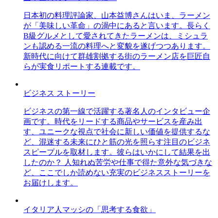
日本初の料理評論家、山本益博さんはいま、ラーメン
が「美味しい革命」の渦中にあると言います。長らく
B級グルメとして愛されてきたラーメンは、ミシュラ
ンも認める一流の料理へと変貌を遂げつつあります。
新時代に向けて群雄割拠する街のラーメン店を巨匠自
らが実食リポートする連載です。
ビジネス ストーリー
ビジネスの第一線で活躍する著名人のインタビュー企
画です。時代をリードする商品やサービスを産み出
す、ユニークな視点で社会に新しい価値を提供するな
ど、混迷する未来にひと筋の光を照らす注目のビジネ
スピープルを取材します。彼らはいかにして結果を出
したのか？ 人知れぬ苦労や仕事で得た意外な気づきな
ど、ここでしか読めない充実のビジネスストーリーを
お届けします。
イタリア人マッシの「思考する食欲」