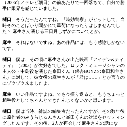
（2006年／テレビ朝日）の前あたりで一回落ちて、自分で勝
手に限界を感じていました。
樋口
そうだったんですね。『時効警察』がヒットして、当
時そのことばかり聞かれて重荷になったりはしませんでし
た？ 麻生さん演じる三日月しずかについてとか。
麻生
それはないですね。あの作品には、もう感謝しかない
です。
樋口
僕は、その頃に麻生さんが出た映画『アイデン&ティ
ティ』（2003）が大好きでした。ロック・ミュージシャンの
主人公・中島役を演じた峯田くん（銀杏BOYZの峯田和伸さ
ん）に対して、彼女役の麻生さんが「君は……」とか言うの
にゾクゾク来ましたよ。
麻生
いい作品ですよね。でも今振り返ると、もうちょっと
相手役としてちゃんとできたんじゃないかと思います。
樋口
僕は当時、雑誌の編集者だったんですが、その数年後
に原作者のみうらじゅんさんと峯田くんの対談をセッティン
グしたんです。その後、2人が再会して麻生さんの話にな