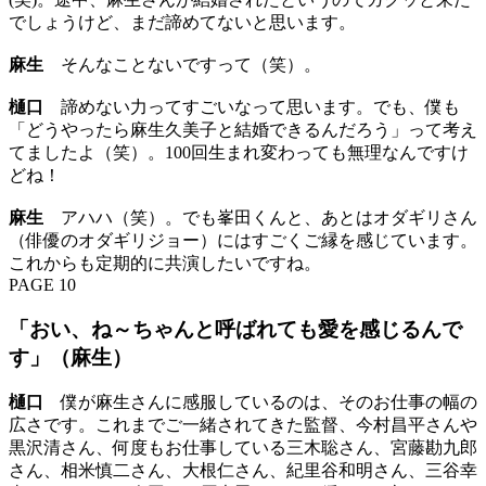
でしょうけど、まだ諦めてないと思います。
麻生
そんなことないですって（笑）。
樋口
諦めない力ってすごいなって思います。でも、僕も
「どうやったら麻生久美子と結婚できるんだろう」って考え
てましたよ（笑）。100回生まれ変わっても無理なんですけ
どね！
麻生
アハハ（笑）。でも峯田くんと、あとはオダギリさん
（俳優のオダギリジョー）にはすごくご縁を感じています。
これからも定期的に共演したいですね。
PAGE 10
「おい、ね～ちゃんと呼ばれても愛を感じるんで
す」（麻生）
樋口
僕が麻生さんに感服しているのは、そのお仕事の幅の
広さです。これまでご一緒されてきた監督、今村昌平さんや
黒沢清さん、何度もお仕事している三木聡さん、宮藤勘九郎
さん、相米慎二さん、大根仁さん、紀里谷和明さん、三谷幸