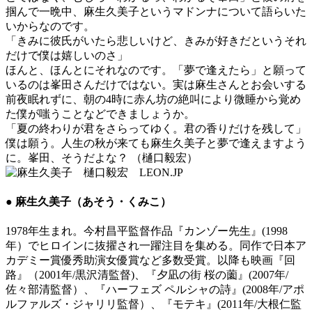
掴んで一晩中、麻生久美子というマドンナについて語らいた
いからなのです。
「きみに彼氏がいたら悲しいけど、きみが好きだというそれ
だけで僕は嬉しいのさ」
ほんと、ほんとにそれなのです。「夢で逢えたら」と願って
いるのは峯田さんだけではない。実は麻生さんとお会いする
前夜眠れずに、朝の4時に赤ん坊の絶叫により微睡から覚め
た僕が嗤うことなどできましょうか。
「夏の終わりが君をさらってゆく。君の香りだけを残して」
僕は願う。人生の秋が来ても麻生久美子と夢で逢えますよう
に。峯田、そうだよな？ （樋口毅宏）
● 麻生久美子（あそう・くみこ）
1978年生まれ。今村昌平監督作品『カンゾー先生』(1998
年）でヒロインに抜擢され一躍注目を集める。同作で日本ア
カデミー賞優秀助演女優賞など多数受賞。以降も映画『回
路』（2001年/黒沢清監督)、『夕凪の街 桜の薗』(2007年/
佐々部清監督）、『ハーフェズ ペルシャの詩』(2008年/アポ
ルファルズ・ジャリリ監督）、『モテキ』(2011年/大根仁監