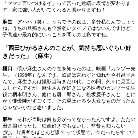
「ママに言いつけるぞ」って言った途端に表情が変わりま
す。家に強い人がいてくれると助かりますね！
麻生
アハハ（笑）。うちでその役は、多分私なんでしょう
ね。うちの旦那さんも全然弱いタイプではないんですけど、
子供達が最終的にいうことを聞くのは私ですね。
「西田ひかるさんのことが、気持ち悪いぐらい好
きだった」（麻生）
樋口
僕が麻生さんの存在を知ったのは、映画『カンゾー先
生』（1998年）なんです。監督は言わずと知れた今村昌平さ
んで、麻生さんは撮影当時まだ10代。この間、久々に見直し
ましたんですが、麻生さんが好きになる医者のカンゾー先生
役に柄本明さん、他にも唐十郎さん、松坂慶子さんと、とに
かく俳優陣がすごくて、その重圧たるや大変なものだったん
じゃないかなと思いました。
麻生
それが当時は何も分かってなかったんですよ。ただの
田舎娘だったし、映画好きでもないし、監督も知らない
(笑)。出演者もほとんど誰？ って状態で。今だったらすごい