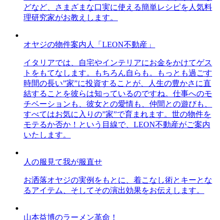
どなど、さまざまな口実に使える簡単レシピを人気料
理研究家がお教えします。
オヤジの物件案内人「LEON不動産」
イタリアでは、自宅やインテリアにお金をかけてゲス
トをもてなします。もちろん自らも。もっとも過ごす
時間の長い”家”に投資することが、人生の豊かさに直
結することを彼らは知っているのですね。仕事へのモ
チベーションも、彼女との愛情も、仲間との遊びも、
すべてはお気に入りの”家”で育まれます。世の物件を
モテるか否か！という目線で、LEON不動産がご案内
いたします。
人の服見て我が服直せ
お洒落オヤジの実例をもとに、着こなし術とキーとな
るアイテム、そしてその演出効果をお伝えします。
山本益博のラーメン革命！