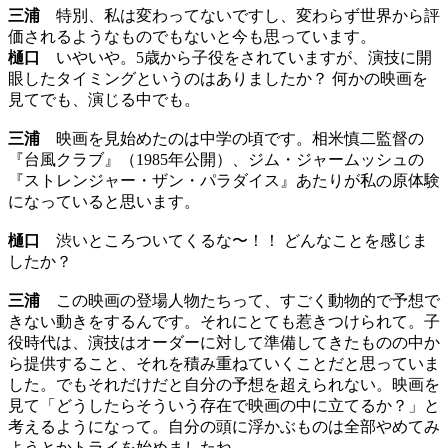
三浦
特別、私は変わってないですし、変わらず世界から評
価されるようなものでもないと今も思っています。
樋口
いやいや。5歳から子役をされていますが、演技に開
眼したタイミングというのはありましたか？ 何かの映画を
見てでも、演じる中でも。
三浦
映画を見始めたのは中学の頃です。相米慎二監督の
『台風クラブ』（1985年公開）、ジム・ジャームッシュの
『ストレンジャー・ザン・パラダイス』あたりが私の原体験
になっていると思います。
樋口
渋いところついてくるな〜！！ どんなことを感じま
したか？
三浦
この映画の登場人物たちって、すごく動物的で予想で
きない動きをするんです。それにとても惹きつけられて。子
役時代は、演技はオーダーに対して準備してきたものの中か
ら提供すること、それを積み重ねていくことだと思っていま
した。でもそれだけだと自分の予想を超えられない。映画を
見て「どうしたらそういう存在で映画の中に立てるか？」と
考えるようになって。自分の頭に浮かぶものは全部やめてみ
ようとかトライを始めましたね。