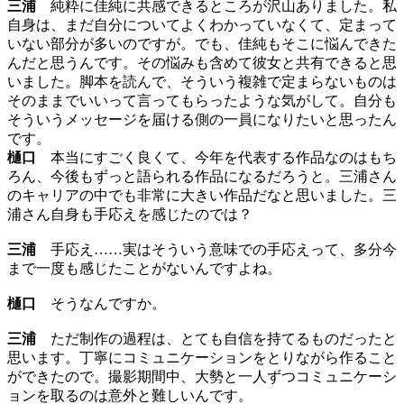
三浦
純粋に佳純に共感できるところが沢山ありました。私
自身は、まだ自分についてよくわかっていなくて、定まって
いない部分が多いのですが。でも、佳純もそこに悩んできた
んだと思うんです。その悩みも含めて彼女と共有できると思
いました。脚本を読んで、そういう複雑で定まらないものは
そのままでいいって言ってもらったような気がして。自分も
そういうメッセージを届ける側の一員になりたいと思ったん
です。
樋口
本当にすごく良くて、今年を代表する作品なのはもち
ろん、今後もずっと語られる作品になるだろうと。三浦さん
のキャリアの中でも非常に大きい作品だなと思いました。三
浦さん自身も手応えを感じたのでは？
三浦
手応え……実はそういう意味での手応えって、多分今
まで一度も感じたことがないんですよね。
樋口
そうなんですか。
三浦
ただ制作の過程は、とても自信を持てるものだったと
思います。丁寧にコミュニケーションをとりながら作ること
ができたので。撮影期間中、大勢と一人ずつコミュニケーシ
ョンを取るのは意外と難しいんです。