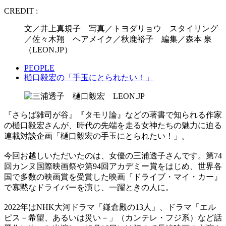
CREDIT :
文／井上真規子 写真／トヨダリョウ スタイリング
／佐々木翔 ヘアメイク／秋鹿裕子 編集／森本 泉
（LEON.JP）
PEOPLE
樋口毅宏の「手玉にとられたい！」
『さらば雑司が谷』『タモリ論』などの著書で知られる作家
の樋口毅宏さんが、時代の先端を走る女神たちの魅力に迫る
連載対談企画「樋口毅宏の手玉にとられたい！」。
今回お越しいただいたのは、女優の三浦透子さんです。第74
回カンヌ国際映画祭や第94回アカデミー賞をはじめ、世界各
国で多数の映画賞を受賞した映画『ドライブ・マイ・カー』
で寡黙なドライバーを演じ、一躍ときの人に。
2022年はNHK大河ドラマ「鎌倉殿の13人」、ドラマ「エル
ピス－希望、あるいは災い－」（カンテレ・フジ系）など話