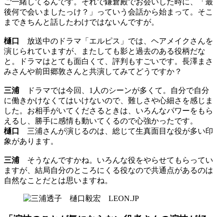
ご一緒してるんです。それで鎌倉殿でお会いした時に、「最
後何で会いましたっけ？」っていう会話から始まって。そこ
まできちんと話したわけではないんですが。
樋口
放送中のドラマ「エルピス」では、ヘアメイクさんを
演じられていますが、またしても影と過去のある役柄だな
と。ドラマはとても面白くて、評判もすごいです。長澤まさ
みさんや前田郷敦さんと共演してみてどうですか？
三浦
ドラマでは今回、1人のシーンが多くて。自分で自分
に働きかけなくてはいけないので、難しさや心細さを感じま
した。お相手がいてくださるときは、いろんなパワーをもら
えるし、勝手に感情も動いてくるので心強かったです。
樋口
三浦さんが演じるのは、総じて生真面目な役が多い印
象があります。
三浦
そうなんですかね。いろんな役をやらせてもらってい
ますが、結局自分のところにくる役なので共通点があるのは
自然なことだとは思いますね。