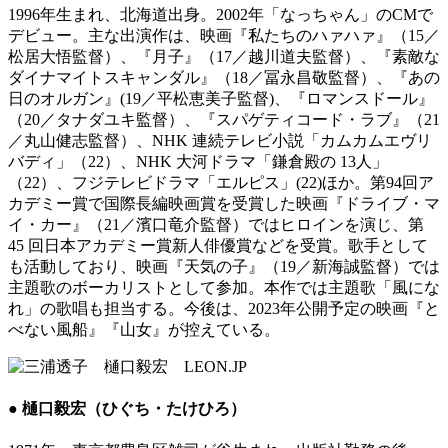
1996年⽣まれ、北海道出⾝。2002年「なっちゃん」のCMで
デビュー。主な出演作は、映画『私たちのハァハァ』（15／
松居⼤悟監督）、『⽉⼦』（17／越川道夫監督）、『素敵な
ダイナマイトスキャンダル』（18／冨永昌敬監督）、『あの
⽇のオルガン』(19／平松恵美⼦監督)、『ロマンスドール』
（20／タナダユキ監督）、『スパゲティコード・ラブ』（21
／丸⼭健志監督）、NHK 連続テレビ⼩説「カムカムエヴリ
バディ」（22）、NHK ⼤河ドラマ「鎌倉殿の 13⼈」
（22）、フジテレビドラマ「エルピス」(22)ほか。第94回ア
カデミー賞で国際⻑編映画賞を受賞した映画『ドライブ・マ
イ・カー』（21／濱⼝⻯介監督）ではヒロインを演じ、第
45 回⽇本アカデミー賞新⼈俳優賞などを受賞。歌⼿として
も活動しており、映画『天気の⼦』（19／新海誠監督）では
主題歌のボーカリストとして参加。本作では主題歌「⾵にな
れ」の歌唱も担当する。今後は、2023年公開予定の映画『と
べない風船』『山女』が控えている。
● 樋口毅宏（ひぐち・たけひろ）