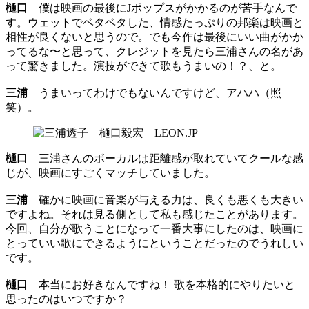
樋口
僕は映画の最後にJポップスがかかるのが苦手なんで
す。ウェットでベタベタした、情感たっぷりの邦楽は映画と
相性が良くないと思うので。でも今作は最後にいい曲がかか
ってるな〜と思って、クレジットを見たら三浦さんの名があ
って驚きました。演技ができて歌もうまいの！？、と。
三浦
うまいってわけでもないんですけど、アハハ（照
笑）。
樋口
三浦さんのボーカルは距離感が取れていてクールな感
じが、映画にすごくマッチしていました。
三浦
確かに映画に音楽が与える力は、良くも悪くも大きい
ですよね。それは見る側として私も感じたことがあります。
今回、自分が歌うことになって一番大事にしたのは、映画に
とっていい歌にできるようにということだったのでうれしい
です。
樋口
本当にお好きなんですね！ 歌を本格的にやりたいと
思ったのはいつですか？