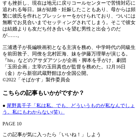
すも挫折し、現在は地元に戻りコールセンターで苦情対応に
追われる毎日。妹が結婚・妊娠したこともあり、母からは頻
繁に彼氏を作れとプレッシャーをかけられており、ついには
無断でお見合いまでセッティングされてしまう。そこで彼女
は結婚よりも友だち付き合いを望む男性と出会うのだ
が……。
三浦透子が長編映画初となる主演を務め、中学時代の同級生
を前田敦子、同僚を北村匠海、妹を伊藤万理華が演じる。
『his』などのアサダアツシが企画・脚本を手がけ、劇団
「玉田企画」主宰の玉田真也が監督を務めた。12月16日
（金）から新宿武蔵野館ほか全国公開。
©2022「そばかす」製作委員会
こちらの記事もいかがですか？
●
尾野真千子「私は私。でも、どういうものが私なんでしょ
う。私にもわからない(笑)」
PAGE 10
この記事が気に入ったら「いいね！」しよう