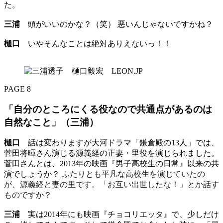
た。
三浦
頭がいいのかな？（笑） 悪いんじゃないですかね？
樋口
いやそんなことは絶対ありえないっ！！
PAGE 8
「自分のところにくる役なので共通点があるのは
自然なこと」（三浦）
樋口
話は変わりますが大河ドラマ「鎌倉殿の13人」では、
菅田将暉さん演じる源義経の正妻・里役を演じられました。
菅田さんとは、2013年の映画『男子高校生の日常』以来の共
演でしょうか？
ふたりとも平凡な高校生を演じていたの
が、源義経と妻の里です。「お互い出世したな！」とか話す
ものですか？
三浦
実は2014年にも映画『チョコリエッタ』で、少しだけ