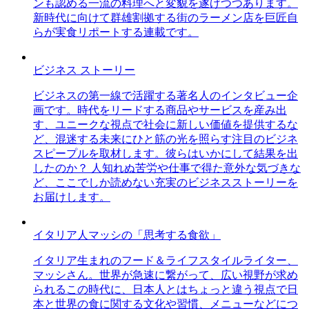
ンも認める一流の料理へと変貌を遂げつつあります。
新時代に向けて群雄割拠する街のラーメン店を巨匠自
らが実食リポートする連載です。
ビジネス ストーリー
ビジネスの第一線で活躍する著名人のインタビュー企
画です。時代をリードする商品やサービスを産み出
す、ユニークな視点で社会に新しい価値を提供するな
ど、混迷する未来にひと筋の光を照らす注目のビジネ
スピープルを取材します。彼らはいかにして結果を出
したのか？ 人知れぬ苦労や仕事で得た意外な気づきな
ど、ここでしか読めない充実のビジネスストーリーを
お届けします。
イタリア人マッシの「思考する食欲」
イタリア生まれのフード＆ライフスタイルライター、
マッシさん。世界が急速に繋がって、広い視野が求め
られるこの時代に、日本人とはちょっと違う視点で日
本と世界の食に関する文化や習慣、メニューなどにつ