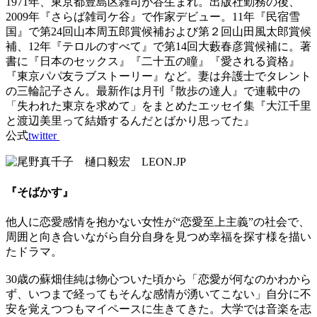
1971年、東京都豊島区雑司が谷生まれ。出版社勤務の後、
2009年『さらば雑司ケ谷』で作家デビュー。11年『民宿雪
国』で第24回山本周五郎賞候補および第２回山田風太郎賞候
補、12年『テロルのすべて』で第14回大藪春彦賞候補に。著
書に『日本のセックス』『二十五の瞳』『愛される資格』
『東京パパ友ラブストーリー』など。妻は弁護士でタレント
の三輪記子さん。最新作は月刊『散歩の達人』で連載中の
「失われた東京を求めて」をまとめたエッセイ集『大江千里
と渡辺美里って結婚するんだとばかり思ってた』
公式
twitter
『そばかす』
他人に恋愛感情を抱かない女性が“恋愛至上主義”の社会で、
周囲と向き合いながら自分自身を見つめ幸福を探す様を描い
たドラマ。
30歳の蘇畑佳純は物心ついた頃から「恋愛が何なのかわから
ず、いつまで経ってもそんな感情が湧いてこない」自分に不
安を覚えつつもマイペースに生きてきた。大学では音楽を志