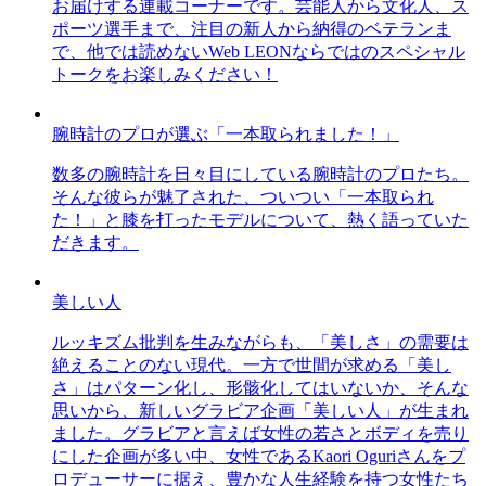
お届けする連載コーナーです。芸能人から文化人、ス
ポーツ選手まで、注目の新人から納得のベテランま
で、他では読めないWeb LEONならではのスペシャル
トークをお楽しみください！
腕時計のプロが選ぶ「一本取られました！」
数多の腕時計を日々目にしている腕時計のプロたち。
そんな彼らが魅了された、ついつい「一本取られ
た！」と膝を打ったモデルについて、熱く語っていた
だきます。
美しい人
ルッキズム批判を生みながらも、「美しさ」の需要は
絶えることのない現代。一方で世間が求める「美し
さ」はパターン化し、形骸化してはいないか、そんな
思いから、新しいグラビア企画「美しい人」が生まれ
ました。グラビアと言えば女性の若さとボディを売り
にした企画が多い中、女性であるKaori Oguriさんをプ
ロデューサーに据え、豊かな人生経験を持つ女性たち