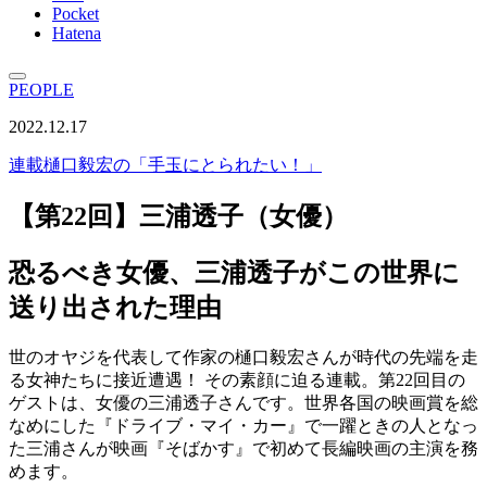
Pocket
Hatena
PEOPLE
2022.12.17
連載
樋口毅宏の「手玉にとられたい！」
【第22回】三浦透子（女優）
恐るべき女優、三浦透子がこの世界に
送り出された理由
世のオヤジを代表して作家の樋口毅宏さんが時代の先端を走
る女神たちに接近遭遇！ その素顔に迫る連載。第22回目の
ゲストは、女優の三浦透子さんです。世界各国の映画賞を総
なめにした『ドライブ・マイ・カー』で一躍ときの人となっ
た三浦さんが映画『そばかす』で初めて長編映画の主演を務
めます。