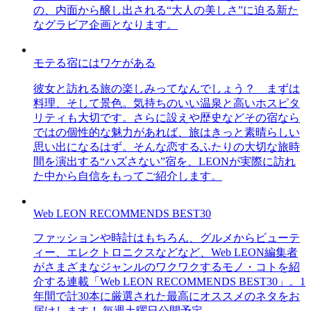
の、内面から醸し出される“大人の美しさ”に迫る新た
なグラビア企画となります。
モテる宿にはワケがある
彼女と訪れる旅の楽しみってなんでしょう？ まずは
料理、そして景色。気持ちのいい温泉と高いホスピタ
リティも大切です。さらに設えや歴史などその宿なら
ではの個性的な魅力があれば、旅はきっと素晴らしい
思い出になるはず。そんな恋するふたりの大切な旅時
間を演出する“ハズさない”宿を、LEONが実際に訪れ
た中から自信をもってご紹介します。
Web LEON RECOMMENDS BEST30
ファッションや時計はもちろん、グルメからビューテ
ィー、エレクトロニクスなどなど、Web LEON編集者
がさまざまなジャンルのワクワクするモノ・コトを紹
介する連載「Web LEON RECOMMENDS BEST30」。1
年間で計30本に厳選された最高にオススメのネタをお
届けします！ 毎週土曜日公開予定。