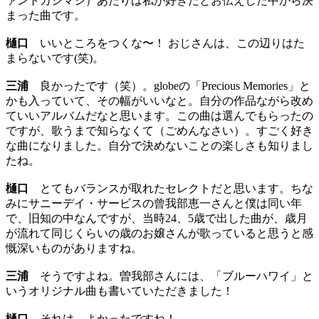
ァントカシマシ）あたりは私が好きだとお伝えした中から決
まった曲です。
樋口
いいところをつくな〜！ おじさんは、この辺りはた
まらないです(笑)。
三浦
良かったです（笑）。globeの「Precious Memories」と
かも入っていて、その幅がいいなと。自分の作品ながら改め
ていいアルバムだなと思います。この曲は選んでもらったの
ですが、歌うまで知らなくて（ごめんなさい）。すごく好き
な曲になりました。自分で決めないことの楽しさも知りまし
たね。
樋口
とてもバランスが取れたセレクトだと思います。ちな
みにサニーデイ・サービスの曾我部恵一さんと僕は同い年
で、旧知の中なんですが、当時24、5歳で出した曲が、歳月
が流れて同じくらいの歳のお嬢さんが歌っていると思うと感
慨深いものがありますね。
三浦
そうですよね。曽我部さんには、「ブルーハワイ」と
いうオリジナル曲も書いていただきました！
樋口
それは、よかったですね！