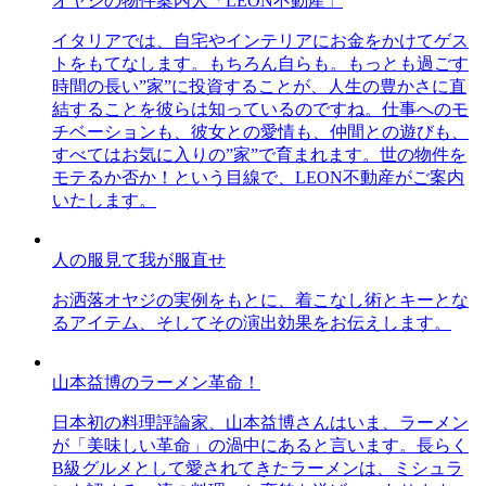
オヤジの物件案内人「LEON不動産」
イタリアでは、自宅やインテリアにお金をかけてゲス
トをもてなします。もちろん自らも。もっとも過ごす
時間の長い”家”に投資することが、人生の豊かさに直
結することを彼らは知っているのですね。仕事へのモ
チベーションも、彼女との愛情も、仲間との遊びも、
すべてはお気に入りの”家”で育まれます。世の物件を
モテるか否か！という目線で、LEON不動産がご案内
いたします。
人の服見て我が服直せ
お洒落オヤジの実例をもとに、着こなし術とキーとな
るアイテム、そしてその演出効果をお伝えします。
山本益博のラーメン革命！
日本初の料理評論家、山本益博さんはいま、ラーメン
が「美味しい革命」の渦中にあると言います。長らく
B級グルメとして愛されてきたラーメンは、ミシュラ