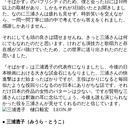
『そばかす』のパブリシティのため、僕と会った日には10件
以上の取材があり、しかもそれが3日続いたとお聞きしまし
た。なのに三浦さんは疲れも見せず、時折笑いを交えなが
ら、一問一問丁寧に頭の中で考えてから答えをくれました。
感謝しかありません。
それにしても頭の良さは隠せませんね。きっと三浦さんは何
にでもなれたのだと思います。けれども演技力と歌唱力と存
在感がズバ抜けていたため、この世界に送り出されたのだと
思いました。
『そばかす』は三浦透子の代表作になりましたし、今後の日
本映画における大きな試金石にもなりました。三浦さんの快
進撃はまだ始まったばかりですが、主役ばかりになると毎回
似たような役回りになるのが日本にありがちな話です。それ
だけ日本の作品の女性のパターンは少ない。ですが賢明な三
浦さんには釈迦の耳に念仏でしょう。今後も誰も演じられな
かった役を三浦さんが見せてくれるのだと信じています。
● 三浦透子（みうら・とうこ）