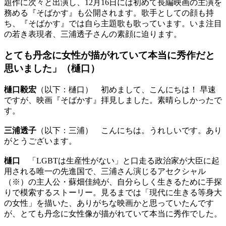
題作に次々と出演し、12月16日には初めて長編映画の主演を
務める『そばかす』も公開されます。歌手としての顔も持
ち、『そばかす』では自ら主題歌も歌っています。いま注目
の若き表現者、三浦透子さんの素顔に迫ります。
とても丹念に女性が描がれていて本当に秀作だと
思いました」（樋口）
樋口毅宏
（以下：樋口） 初めまして、こんにちは！ 早速
ですが、映画『そばかす』拝見しました。素晴らしかったで
す。
三浦透子
（以下：三浦） こんにちは。うれしいです。あり
がとうございます。
樋口
「LGBTは生産性がない」と口走る政治家が大臣に起
用される唯一の先進国で、三浦さん演じるアセクシャル
（※）の主人公・蘇畑佳純が、自分らしく生きるために手探
りで模索するストーリー。見るまでは「現代に生きる等身大
の女性」を描いた、ありがちな映画かと思っていたんです
が、とても丹念に女性像が描がれていて本当に秀作でした。