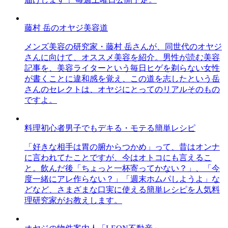
藤村 岳のオヤジ美容道
メンズ美容の研究家・藤村 岳さんが、同世代のオヤジ
さんに向けて、オススメ美容を紹介。男性が読む美容
記事を、美容ライターという毎日ヒゲを剃らない女性
が書くことに違和感を覚え、この道を志したという岳
さんのセレクトは、オヤジにとってのリアルそのもの
ですよ。
料理初心者男子でもデキる・モテる簡単レシピ
「好きな相手は胃の腑からつかめ」って、昔はオンナ
に言われてたことですが、今はオトコにも言えるこ
と。飲んだ後「ちょっと一杯寄ってかない？」、「今
度一緒にアレ作らない？」「週末ホムパしようよ」な
どなど、さまざまな口実に使える簡単レシピを人気料
理研究家がお教えします。