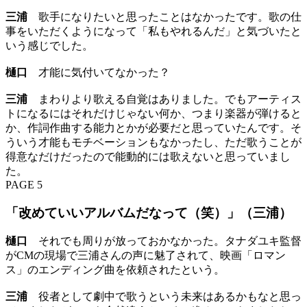
三浦
歌手になりたいと思ったことはなかったです。歌の仕
事をいただくようになって「私もやれるんだ」と気づいたと
いう感じでした。
樋口
才能に気付いてなかった？
三浦
まわりより歌える自覚はありました。でもアーティス
トになるにはそれだけじゃない何か、つまり楽器が弾けると
か、作詞作曲する能力とかが必要だと思っていたんです。そ
ういう才能もモチベーションもなかったし、ただ歌うことが
得意なだけだったので能動的には歌えないと思っていまし
た。
PAGE 5
「改めていいアルバムだなって（笑）」（三浦）
樋口
それでも周りが放っておかなかった。タナダユキ監督
がCMの現場で三浦さんの声に魅了されて、映画「ロマン
ス」のエンディング曲を依頼されたという。
三浦
役者として劇中で歌うという未来はあるかもなと思っ