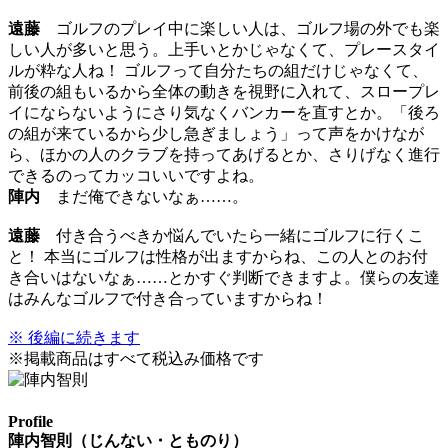
遠藤
ゴルフのプレイ中に楽しい人は、ゴルフ場の外でも楽
しい人が多いと思う。上手いとかじゃなくて、プレースタイ
ルが粋な人ね！ ゴルフって自分たちの組だけじゃなくて、
前後の組もいるから全体の動きを視野に入れて、スロープレ
イにならないようにさり気なくバンカーを直すとか。「後ろ
の組が来ているから少し急ぎましょう」って声をかけなが
ら、ほかの人のクラブを持ってあげるとか、さりげなく進行
できるのってカッコいいですよね。
陣内
まだ俺できないなぁ……。
遠藤
付き合うべきか悩んでいたら一緒にゴルフに行くこ
と！ 本当にゴルフは性格が出ますからね、この人とのお付
き合いはないなぁ……とかすぐ判断できますよ。僕らの友達
はみんなゴルフで付き合っていますからね！
※ 後編に続きます
※掲載商品はすべて税込み価格です
Profile
陣内智則（じんない・とものり）