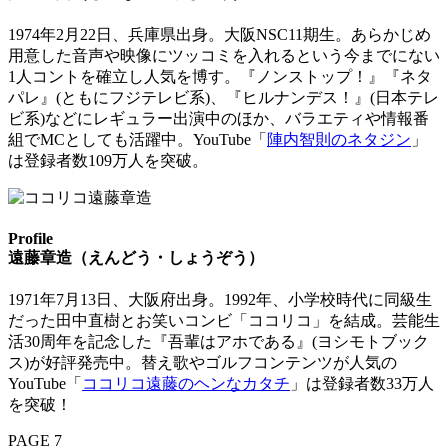
1974年2月22日、兵庫県出身。大阪NSC11期生。あらかじめ
用意した音声や映像にツッコミを入れるという今までにない
1人コントを確立し人気を博す。『ノンストップ！』『ネタ
パレ』(ともにフジテレビ系)、『ヒルナンデス！』(日本テレ
ビ系)などにレギュラー出演中のほか、バラエティや情報番
組でMCとしても活躍中。YouTube「
陣内智則のネタジン
」
は登録者数109万人を突破。
Profile
遠藤章造（えんどう・しょうぞう）
1971年7月13日、大阪府出身。1992年、小学校時代に同級生
だった田中直樹とお笑いコンビ「ココリコ」を結成。芸能生
活30周年を記念した『吾輩はアホである』(ヨシモトブック
ス)が好評発売中。替え歌やゴルフコンテンツが人気の
YouTube「
ココリコ遠藤のヘンなカタチ
」は登録者数33万人
を突破！
PAGE 7