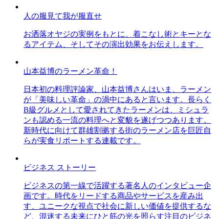
人の服見て我が服直せ
お洒落オヤジの実例をもとに、着こなし術とキーとな
るアイテム、そしてその演出効果をお伝えします。
山本益博のラーメン革命！
日本初の料理評論家、山本益博さんはいま、ラーメン
が「美味しい革命」の渦中にあると言います。長らく
B級グルメとして愛されてきたラーメンは、ミシュラ
ンも認める一流の料理へと変貌を遂げつつあります。
新時代に向けて群雄割拠する街のラーメン店を巨匠自
らが実食リポートする連載です。
ビジネス ストーリー
ビジネスの第一線で活躍する著名人のインタビュー企
画です。時代をリードする商品やサービスを産み出
す、ユニークな視点で社会に新しい価値を提供するな
ど、混迷する未来にひと筋の光を照らす注目のビジネ