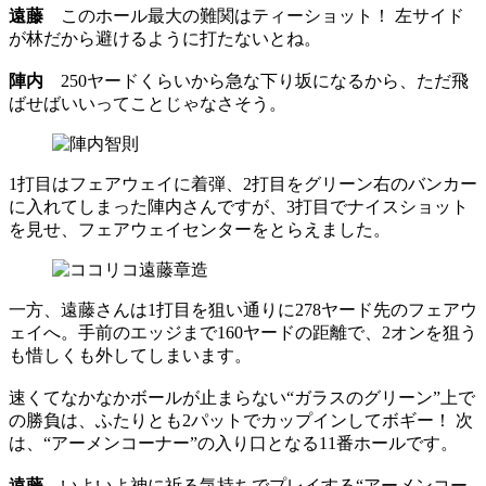
遠藤
このホール最大の難関はティーショット！ 左サイド
が林だから避けるように打たないとね。
陣内
250ヤードくらいから急な下り坂になるから、ただ飛
ばせばいいってことじゃなさそう。
1打目はフェアウェイに着弾、2打目をグリーン右のバンカー
に入れてしまった陣内さんですが、3打目でナイスショット
を見せ、フェアウェイセンターをとらえました。
一方、遠藤さんは1打目を狙い通りに278ヤード先のフェアウ
ェイへ。手前のエッジまで160ヤードの距離で、2オンを狙う
も惜しくも外してしまいます。
速くてなかなかボールが止まらない“ガラスのグリーン”上で
の勝負は、ふたりとも2パットでカップインしてボギー！ 次
は、“アーメンコーナー”の入り口となる11番ホールです。
遠藤
いよいよ神に祈る気持ちでプレイする“アーメンコー