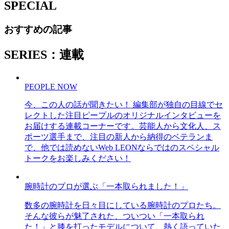
SPECIAL
おすすめの記事
SERIES：連載
PEOPLE NOW
今、この人の話が聞きたい！ 編集部が独自の目線でセ
レクトした注目ピープルのオリジナルインタビューを
お届けする連載コーナーです。芸能人から文化人、ス
ポーツ選手まで、注目の新人から納得のベテランま
で、他では読めないWeb LEONならではのスペシャル
トークをお楽しみください！
腕時計のプロが選ぶ「一本取られました！」
数多の腕時計を日々目にしている腕時計のプロたち。
そんな彼らが魅了された、ついつい「一本取られ
た！」と膝を打ったモデルについて、熱く語っていた