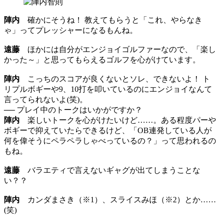
陣内
確かにそうね！ 教えてもらうと「これ、やらなき
ゃ」ってプレッシャーになるもんね。
遠藤
ほかには自分がエンジョイゴルファーなので、「楽し
かった～」と思ってもらえるゴルフを心がけています。
陣内
こっちのスコアが良くないとソレ、できないよ！ ト
リプルボギーや9、10打を叩いているのにエンジョイなんて
言ってられないよ(笑)。
── プレイ中のトークはいかがですか？
陣内
楽しいトークを心がけたいけど……。ある程度パーや
ボギーで抑えていたらできるけど、「OB連発している人が
何を偉そうにペラペラしゃべっているの？」って思われるの
もね。
遠藤
バラエティで言えないギャグが出てしまうことな
い？？
陣内
カンダまさき（※1）、スライスみほ（※2）とか……
(笑)