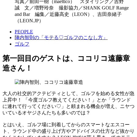
写真／前田一樹（maettico） スタイリング／吉野
誠 文／増野玲奈 撮影協力／SHANK GOLF Range
and Bar 編集／近藤高史（LEON）、吉田奈緒子
（LEON.JP）
PEOPLE
陣内智則の「モテる♡ゴルフのこなし方」
ゴルフ
第一回目のゲストは、ココリコ遠藤章
造さん！
大人の社交的アクテビティとして、ゴルフを始める女性が急
上昇中！ 「今度ゴルフ教えてください！」とか「ラウンド
に連れて行ってください♡」と頼まれる機会が増え、ニヤつ
いているオヤジさんたちも多いのでは？
とはいえ、ゴルフ場に到着してからのスマートなエスコー
ト、ラウンド中の盛り上げ方やアドバイスの仕方など抜かり