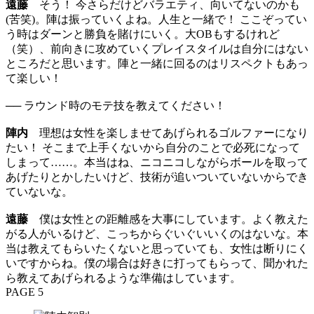
遠藤
そう！ 今さらだけどバラエティ、向いてないのかも
(苦笑)。陣は振っていくよね。人生と一緒で！ ここぞってい
う時はダーンと勝負を賭けにいく。大OBもするけれど
（笑）、前向きに攻めていくプレイスタイルは自分にはない
ところだと思います。陣と一緒に回るのはリスペクトもあっ
て楽しい！
── ラウンド時のモテ技を教えてください！
陣内
理想は女性を楽しませてあげられるゴルファーになり
たい！ そこまで上手くないから自分のことで必死になって
しまって……。本当はね、ニコニコしながらボールを取って
あげたりとかしたいけど、技術が追いついていないからでき
ていないな。
遠藤
僕は女性との距離感を大事にしています。よく教えた
がる人がいるけど、こっちからぐいぐいいくのはないな。本
当は教えてもらいたくないと思っていても、女性は断りにく
いですからね。僕の場合は好きに打ってもらって、聞かれた
ら教えてあげられるような準備はしています。
PAGE 5