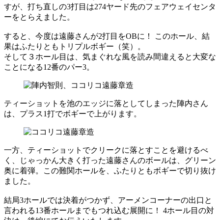
すが、打ち直しの3打目は274ヤード先のフェアウェイセンタ
ーをとらえました。
すると、今度は遠藤さんが2打目をOBに！ このホール、結
果はふたりともトリプルボギー（笑）。
そして３ホール目は、気まぐれな風を読み間違えると大変な
ことになる12番のパー3。
ティーショットを池のエッジに落としてしまった陣内さん
は、プラス1打でボギーで上がります。
一方、ティーショットでクリークに落とすことを避けるべ
く、じゃっかん大きく打った遠藤さんのボールは、グリーン
奥に着弾。この難関ホールを、ふたりともボギーで切り抜け
ました。
結局3ホールでは決着がつかず、アーメンコーナーの出口と
言われる13番ホールまでもつれ込む展開に！ 4ホール目の対