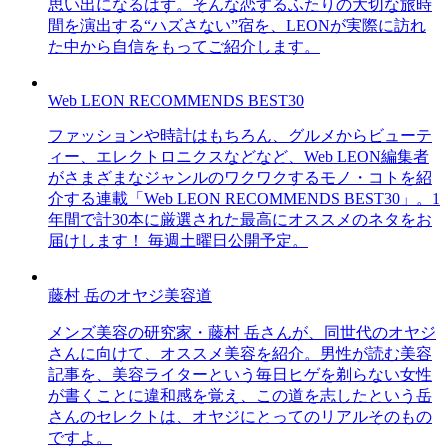
思い出になるはず。そんな恋するふたりの大切な旅時
間を演出する“ハズさない”宿を、LEONが実際に訪れ
た中から自信をもってご紹介します。
Web LEON RECOMMENDS BEST30
ファッションや時計はもちろん、グルメからビューテ
ィー、エレクトロニクスなどなど、Web LEON編集者
がさまざまなジャンルのワクワクするモノ・コトを紹
介する連載「Web LEON RECOMMENDS BEST30」。1
年間で計30本に厳選された最高にオススメのネタをお
届けします！ 毎週土曜日公開予定。
藤村 岳のオヤジ美容道
メンズ美容の研究家・藤村 岳さんが、同世代のオヤジ
さんに向けて、オススメ美容を紹介。男性が読む美容
記事を、美容ライターという毎日ヒゲを剃らない女性
が書くことに違和感を覚え、この道を志したという岳
さんのセレクトは、オヤジにとってのリアルそのもの
ですよ。