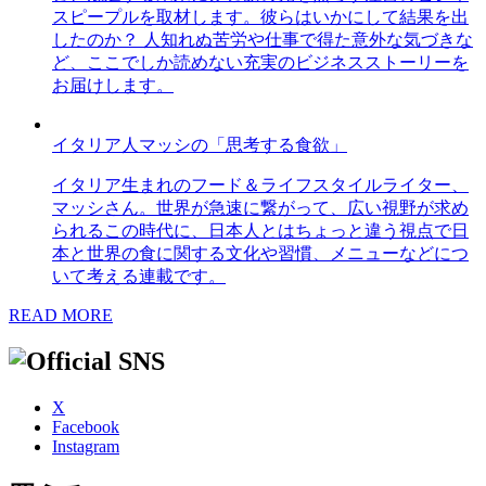
スピープルを取材します。彼らはいかにして結果を出
したのか？ 人知れぬ苦労や仕事で得た意外な気づきな
ど、ここでしか読めない充実のビジネスストーリーを
お届けします。
イタリア人マッシの「思考する食欲」
イタリア生まれのフード＆ライフスタイルライター、
マッシさん。世界が急速に繋がって、広い視野が求め
られるこの時代に、日本人とはちょっと違う視点で日
本と世界の食に関する文化や習慣、メニューなどにつ
いて考える連載です。
READ MORE
X
Facebook
Instagram