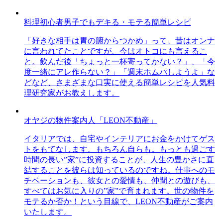
料理初心者男子でもデキる・モテる簡単レシピ
「好きな相手は胃の腑からつかめ」って、昔はオンナ
に言われてたことですが、今はオトコにも言えるこ
と。飲んだ後「ちょっと一杯寄ってかない？」、「今
度一緒にアレ作らない？」「週末ホムパしようよ」な
どなど、さまざまな口実に使える簡単レシピを人気料
理研究家がお教えします。
オヤジの物件案内人「LEON不動産」
イタリアでは、自宅やインテリアにお金をかけてゲス
トをもてなします。もちろん自らも。もっとも過ごす
時間の長い”家”に投資することが、人生の豊かさに直
結することを彼らは知っているのですね。仕事へのモ
チベーションも、彼女との愛情も、仲間との遊びも、
すべてはお気に入りの”家”で育まれます。世の物件を
モテるか否か！という目線で、LEON不動産がご案内
いたします。