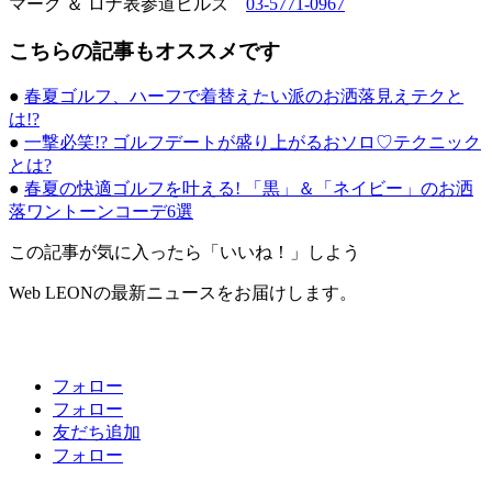
マーク ＆ ロナ表参道ヒルズ
03-5771-0967
こちらの記事もオススメです
●
春夏ゴルフ、ハーフで着替えたい派のお洒落見えテクと
は!?
●
一撃必笑!? ゴルフデートが盛り上がるおソロ♡テクニック
とは?
●
春夏の快適ゴルフを叶える! 「黒」＆「ネイビー」のお洒
落ワントーンコーデ6選
この記事が気に入ったら「いいね！」しよう
Web LEONの最新ニュースをお届けします。
フォロー
フォロー
友だち追加
フォロー