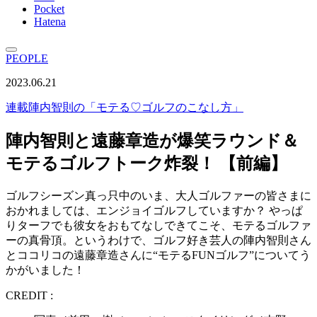
Pocket
Hatena
PEOPLE
2023.06.21
連載
陣内智則の「モテる♡ゴルフのこなし方」
陣内智則と遠藤章造が爆笑ラウンド＆
モテるゴルフトーク炸裂！ 【前編】
ゴルフシーズン真っ只中のいま、大人ゴルファーの皆さまに
おかれましては、エンジョイゴルフしていますか？ やっぱ
りターフでも彼女をおもてなしできてこそ、モテるゴルファ
ーの真骨頂。というわけで、ゴルフ好き芸人の陣内智則さん
とココリコの遠藤章造さんに“モテるFUNゴルフ”についてう
かがいました！
CREDIT :