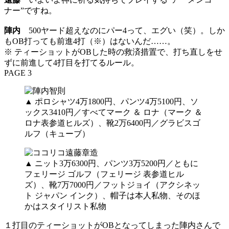
ナー”ですね。
陣内
500ヤード超えなのにパー4って、エグい（笑）。しか
もOB打っても前進4打（※）はないんだ……。
※ ティーショットがOBした時の救済措置で、打ち直しをせ
ずに前進して4打目を打てるルール。
PAGE 3
▲ ポロシャツ4万1800円、パンツ4万5100円、ソ
ックス3410円／すべてマーク ＆ ロナ（マーク ＆
ロナ表参道ヒルズ）、靴2万6400円／グラビスゴ
ルフ（キューブ）
▲ ニット3万6300円、パンツ3万5200円／ともに
フェリージ ゴルフ（フェリージ 表参道ヒル
ズ）、靴7万7000円／フットジョイ（アクシネッ
ト ジャパン インク）、帽子は本人私物、そのほ
かはスタイリスト私物
１打目のティーショットがOBとなってしまった陣内さんで