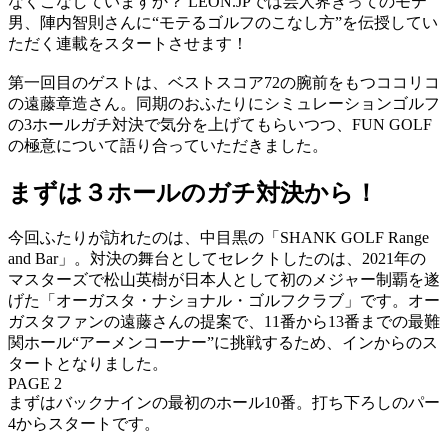
なくこなしていますか？ LEON.JPでは芸人界きってのモテ
男、陣内智則さんに“モテるゴルフのこなし方”を伝授してい
ただく連載をスタートさせます！
第一回目のゲストは、ベストスコア72の腕前をもつココリコ
の遠藤章造さん。同期のおふたりにシミュレーションゴルフ
の3ホールガチ対決で気分を上げてもらいつつ、FUN GOLF
の極意について語り合っていただきました。
まずは３ホールのガチ対決から！
今回ふたりが訪れたのは、中目黒の「SHANK GOLF Range
and Bar」。対決の舞台としてセレクトしたのは、2021年の
マスターズで松山英樹が日本人として初のメジャー制覇を遂
げた「オーガスタ・ナショナル・ゴルフクラブ」です。オー
ガスタファンの遠藤さんの提案で、11番から13番までの最難
関ホール“アーメンコーナー”に挑戦するため、インからのス
タートとなりました。
PAGE 2
まずはバックナインの最初のホール10番。打ち下ろしのパー
4からスタートです。