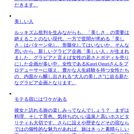
だきます。
美しい人
ルッキズム批判を生みながらも、「美しさ」の需要は
絶えることのない現代。一方で世間が求める「美し
さ」はパターン化し、形骸化してはいないか、そんな
思いから、新しいグラビア企画「美しい人」が生まれ
ました。グラビアと言えば女性の若さとボディを売り
にした企画が多い中、女性であるKaori Oguriさんをプ
ロデューサーに据え、豊かな人生経験を持つ女性たち
の、内面から醸し出される“大人の美しさ”に迫る新た
なグラビア企画となります。
モテる宿にはワケがある
彼女と訪れる旅の楽しみってなんでしょう？ まずは
料理、そして景色。気持ちのいい温泉と高いホスピタ
リティも大切です。さらに設えや歴史などその宿なら
ではの個性的な魅力があれば、旅はきっと素晴らしい