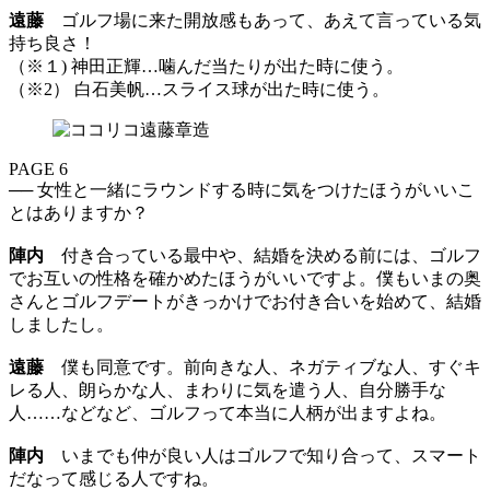
遠藤
ゴルフ場に来た開放感もあって、あえて言っている気
持ち良さ！
（※１) 神田正輝…噛んだ当たりが出た時に使う。
（※2） 白石美帆…スライス球が出た時に使う。
PAGE 6
── 女性と一緒にラウンドする時に気をつけたほうがいいこ
とはありますか？
陣内
付き合っている最中や、結婚を決める前には、ゴルフ
でお互いの性格を確かめたほうがいいですよ。僕もいまの奥
さんとゴルフデートがきっかけでお付き合いを始めて、結婚
しましたし。
遠藤
僕も同意です。前向きな人、ネガティブな人、すぐキ
レる人、朗らかな人、まわりに気を遣う人、自分勝手な
人……などなど、ゴルフって本当に人柄が出ますよね。
陣内
いまでも仲が良い人はゴルフで知り合って、スマート
だなって感じる人ですね。