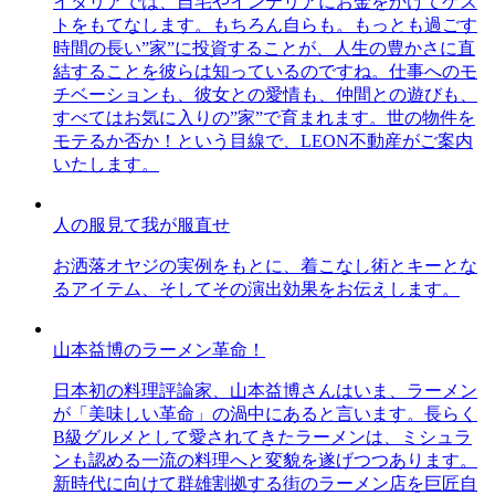
イタリアでは、自宅やインテリアにお金をかけてゲス
トをもてなします。もちろん自らも。もっとも過ごす
時間の長い”家”に投資することが、人生の豊かさに直
結することを彼らは知っているのですね。仕事へのモ
チベーションも、彼女との愛情も、仲間との遊びも、
すべてはお気に入りの”家”で育まれます。世の物件を
モテるか否か！という目線で、LEON不動産がご案内
いたします。
人の服見て我が服直せ
お洒落オヤジの実例をもとに、着こなし術とキーとな
るアイテム、そしてその演出効果をお伝えします。
山本益博のラーメン革命！
日本初の料理評論家、山本益博さんはいま、ラーメン
が「美味しい革命」の渦中にあると言います。長らく
B級グルメとして愛されてきたラーメンは、ミシュラ
ンも認める一流の料理へと変貌を遂げつつあります。
新時代に向けて群雄割拠する街のラーメン店を巨匠自