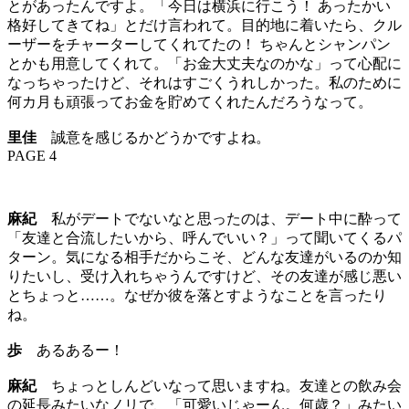
とがあったんですよ。「今日は横浜に行こう！ あったかい
格好してきてね」とだけ言われて。目的地に着いたら、クル
ーザーをチャーターしてくれてたの！ ちゃんとシャンパン
とかも用意してくれて。「お金大丈夫なのかな」って心配に
なっちゃったけど、それはすごくうれしかった。私のために
何カ月も頑張ってお金を貯めてくれたんだろうなって。
里佳
誠意を感じるかどうかですよね。
PAGE 4
麻紀
私がデートでないなと思ったのは、デート中に酔って
「友達と合流したいから、呼んでいい？」って聞いてくるパ
ターン。気になる相手だからこそ、どんな友達がいるのか知
りたいし、受け入れちゃうんですけど、その友達が感じ悪い
とちょっと……。なぜか彼を落とすようなことを言ったり
ね。
歩
あるあるー！
麻紀
ちょっとしんどいなって思いますね。友達との飲み会
の延長みたいなノリで、「可愛いじゃーん。何歳？」みたい