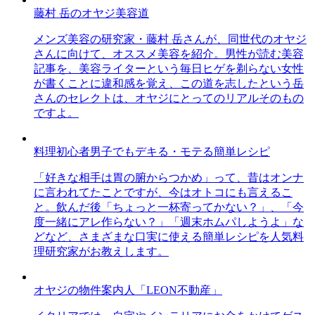
藤村 岳のオヤジ美容道
メンズ美容の研究家・藤村 岳さんが、同世代のオヤジ
さんに向けて、オススメ美容を紹介。男性が読む美容
記事を、美容ライターという毎日ヒゲを剃らない女性
が書くことに違和感を覚え、この道を志したという岳
さんのセレクトは、オヤジにとってのリアルそのもの
ですよ。
料理初心者男子でもデキる・モテる簡単レシピ
「好きな相手は胃の腑からつかめ」って、昔はオンナ
に言われてたことですが、今はオトコにも言えるこ
と。飲んだ後「ちょっと一杯寄ってかない？」、「今
度一緒にアレ作らない？」「週末ホムパしようよ」な
どなど、さまざまな口実に使える簡単レシピを人気料
理研究家がお教えします。
オヤジの物件案内人「LEON不動産」