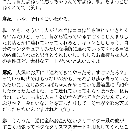
当たり前だよねって思っちゃうんですよね、私。ちょっとひ
ねくれてて（笑）。
麻紀
いや、それすごいわかる。
歩
でも、そういう人が「本当はココは誰も連れていきたく
ないんだけど」って、昔から通っているすごくこじんまりし
たお店とかに連れていってくれると、キュンとしちゃう。自
分のサンクチュアリみたいな場所に連れていってくれる＝彼
の内側に入れたと思うとうれしいし。むしろお金持ちな大人
の男性ほど、素朴なデートがいいと思いますよ。
麻紀
人気のお店に「連れてきてやったぞ。すごいだろ？」
っていう時代ではもうないのかも。それより歩が言っていた
みたいに、なじみのおばちゃんがやっている居酒屋に「紹介
したかったんだよね」って連れていってもらうほうが、私も
うれしいな。お店の人も「女の子を連れてきたのなんていつ
ぶり〜？」みたいなことを言ったりして。それが全部お芝居
だったら怖いんですけれど（笑）。
歩
うんうん。逆に全然お金がないクリエイター系の彼が、
すごく頑張ってベタなクリスマスデートを用意してくれたこ