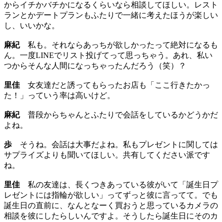
からイチかバチかになるくらいなら相談してほしい。レスト
ランとかデートプランもふたりで一緒に考えたほうが楽しい
し、いいかな。
麻紀
私も。それならあっちが欲しかったって絶対になるも
ん。一度LINEでリスト投げてって思っちゃう。あれ、私い
つからそんな人間になっちゃったんだろう（笑）？
里佳
女友達だと誘ってもらったお店も「ここ行きたかっ
た！」っていう率は高いけど。
麻紀
普段からちゃんとふたりで会話をしているかどうかだ
よね。
歩
そうね。会話は大事だよね。私もプレゼントに関しては
サプライズよりも聞いてほしい。共有してください派です
ね。
里佳
私の友達は、長くつきあっている彼がいて「誕生日プ
レゼントには指輪が欲しい」ってずっと彼に言ってて。でも
誕生日の直前に、なんとなーく買おうと思っているカメラの
相談を彼にしたらしいんですよ。そうしたら誕生日にそのカ