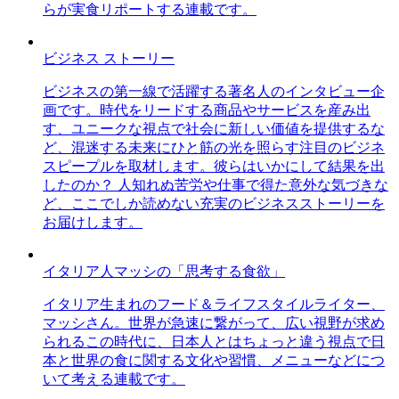
らが実食リポートする連載です。
ビジネス ストーリー
ビジネスの第一線で活躍する著名人のインタビュー企
画です。時代をリードする商品やサービスを産み出
す、ユニークな視点で社会に新しい価値を提供するな
ど、混迷する未来にひと筋の光を照らす注目のビジネ
スピープルを取材します。彼らはいかにして結果を出
したのか？ 人知れぬ苦労や仕事で得た意外な気づきな
ど、ここでしか読めない充実のビジネスストーリーを
お届けします。
イタリア人マッシの「思考する食欲」
イタリア生まれのフード＆ライフスタイルライター、
マッシさん。世界が急速に繋がって、広い視野が求め
られるこの時代に、日本人とはちょっと違う視点で日
本と世界の食に関する文化や習慣、メニューなどにつ
いて考える連載です。