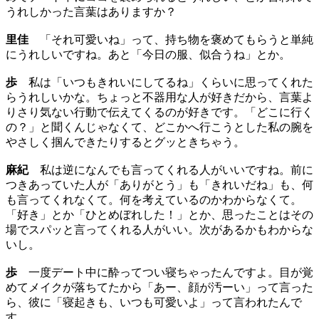
うれしかった言葉はありますか？
里佳
「それ可愛いね」って、持ち物を褒めてもらうと単純
にうれしいですね。あと「今日の服、似合うね」とか。
歩
私は「いつもきれいにしてるね」くらいに思ってくれた
らうれしいかな。ちょっと不器用な人が好きだから、言葉よ
りさり気ない行動で伝えてくるのが好きです。「どこに行く
の？」と聞くんじゃなくて、どこかへ行こうとした私の腕を
やさしく掴んできたりするとグッときちゃう。
麻紀
私は逆になんでも言ってくれる人がいいですね。前に
つきあっていた人が「ありがとう」も「きれいだね」も、何
も言ってくれなくて。何を考えているのかわからなくて。
「好き」とか「ひとめぼれした！」とか、思ったことはその
場でスパッと言ってくれる人がいい。次があるかもわからな
いし。
歩
一度デート中に酔ってつい寝ちゃったんですよ。目が覚
めてメイクが落ちてたから「あー、顔が汚ーい」って言った
ら、彼に「寝起きも、いつも可愛いよ」って言われたんで
す。