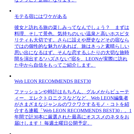
モテる宿にはワケがある
彼女と訪れる旅の楽しみってなんでしょう？ まずは
料理、そして景色。気持ちのいい温泉と高いホスピタ
リティも大切です。さらに設えや歴史などその宿なら
ではの個性的な魅力があれば、旅はきっと素晴らしい
思い出になるはず。そんな恋するふたりの大切な旅時
間を演出する“ハズさない”宿を、LEONが実際に訪れ
た中から自信をもってご紹介します。
Web LEON RECOMMENDS BEST30
ファッションや時計はもちろん、グルメからビューテ
ィー、エレクトロニクスなどなど、Web LEON編集者
がさまざまなジャンルのワクワクするモノ・コトを紹
介する連載「Web LEON RECOMMENDS BEST30」。1
年間で計30本に厳選された最高にオススメのネタをお
届けします！ 毎週土曜日公開予定。