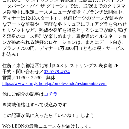
「タバーン・バイ ザ グリーン」では、12/26までのクリスマ
ス期間中に限定コースメニューが登場（ブランチは開催中、
ディナーは12/18スタート）。発酵ビーツのソースが鮮やか
なアートな前菜や、芳醇な冬トリュフにフォアグラを合わせ
たリゾットなど、熟成や発酵を得意とするシェフが繰り広げ
る渾身のコース料理が楽しめます。表参道のイルミネーショ
ンが眺められる絶好のロケーションは、まさにデート向き!
ブランチ7500円、ディナー1万8000円（ともに税・サービス
料込み）
住所／東京都港区北青山3-6-8 ザ ストリングス 表参道 2F
予約・問い合わせ／
03-5778-4534
営業／11:30～22:30 無休
https://www.strings-hotel.jp/omotesando/restaurant/tavern
他にご紹介の記事は
コチラ
※掲載価格はすべて税込みです
この記事が気に入ったら「いいね！」しよう
Web LEONの最新ニュースをお届けします。