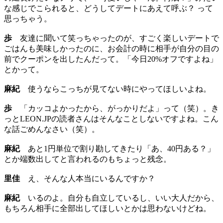
な感じでこられると、どうしてデートにあえて呼ぶ？ って
思っちゃう。
歩
友達に聞いて笑っちゃったのが、すごく楽しいデートで
ごはんも美味しかったのに、お会計の時に相手が自分の目の
前でクーポンを出したんだって。「今日20%オフですよね」
とかって。
麻紀
使うならこっちが見てない時にやってほしいよね。
歩
「カッコよかったから、がっかりだよ」って（笑）。き
っとLEON.JPの読者さんはそんなことしないですよね。こん
な話ごめんなさい（笑）。
麻紀
あと1円単位で割り勘してきたり「あ、40円ある？」
とか端数出してと言われるのもちょっと残念。
里佳
え、そんな人本当にいるんですか？
麻紀
いるのよ。自分も自立しているし、いい大人だから、
もちろん相手に全部出してほしいとかは思わないけどね。