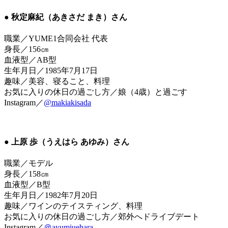
● 秋定麻紀（あきさだ まき）さん
職業／YUME1合同会社 代表
身長／156㎝
血液型／AB型
生年月日／1985年7月17日
趣味／美容、寝ること、料理
お気に入りの休日の過ごし方／娘（4歳）と過ごす
Instagram／
@makiakisada
● 上原 歩（うえはら あゆみ）さん
職業／モデル
身長／158㎝
血液型／B型
生年月日／1982年7月20日
趣味／ワインのテイスティング、料理
お気に入りの休日の過ごし方／郊外へドライブデート
Instagram／
＠ayumiuehara