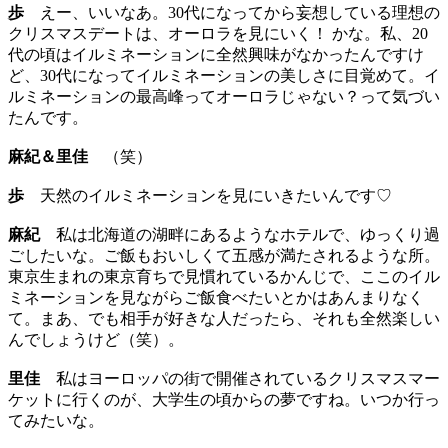
歩
えー、いいなあ。30代になってから妄想している理想の
クリスマスデートは、オーロラを見にいく！ かな。私、20
代の頃はイルミネーションに全然興味がなかったんですけ
ど、30代になってイルミネーションの美しさに目覚めて。イ
ルミネーションの最高峰ってオーロラじゃない？って気づい
たんです。
麻紀＆里佳
（笑）
歩
天然のイルミネーションを見にいきたいんです♡
麻紀
私は北海道の湖畔にあるようなホテルで、ゆっくり過
ごしたいな。ご飯もおいしくて五感が満たされるような所。
東京生まれの東京育ちで見慣れているかんじで、ここのイル
ミネーションを見ながらご飯食べたいとかはあんまりなく
て。まあ、でも相手が好きな人だったら、それも全然楽しい
んでしょうけど（笑）。
里佳
私はヨーロッパの街で開催されているクリスマスマー
ケットに行くのが、大学生の頃からの夢ですね。いつか行っ
てみたいな。