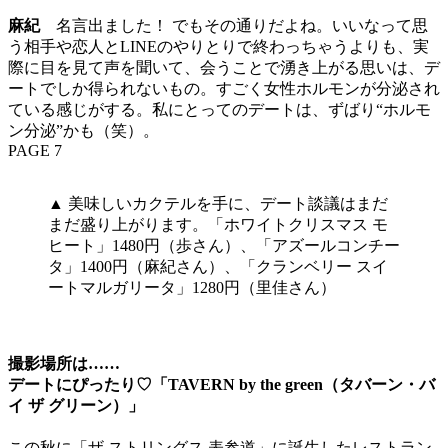
麻紀
名言出ました！ でもその通りだよね。いいなって思
う相手や恋人とLINEのやりとりで終わっちゃうよりも、実
際に目を見て声を聞いて、会うことで湧き上がる思いは、デ
ートでしか得られないもの。すごく女性ホルモンが分泌され
ている感じがする。私にとってのデートは、ずばり“ホルモ
ン分泌”かも（笑）。
PAGE 7
▲ 美味しいカクテルを手に、デート談議はまだ
まだ盛り上がります。「ホワイトクリスマス モ
ヒート」1480円（歩さん）、「アズールコンチー
タ」1400円（麻紀さん）、「クランベリー スイ
ートマルガリータ」1280円（里佳さん）
撮影場所は……
デートにぴったり♡「TAVERN by the green（タバーン・バ
イ ザ グリーン）」
この秋に「ザ ストリングス 表参道」に誕生したレストラン