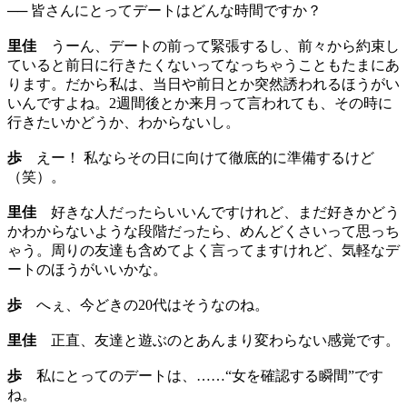
── 皆さんにとってデートはどんな時間ですか？
里佳
うーん、デートの前って緊張するし、前々から約束し
ていると前日に行きたくないってなっちゃうこともたまにあ
ります。だから私は、当日や前日とか突然誘われるほうがい
いんですよね。2週間後とか来月って言われても、その時に
行きたいかどうか、わからないし。
歩
えー！ 私ならその日に向けて徹底的に準備するけど
（笑）。
里佳
好きな人だったらいいんですけれど、まだ好きかどう
かわからないような段階だったら、めんどくさいって思っち
ゃう。周りの友達も含めてよく言ってますけれど、気軽なデ
ートのほうがいいかな。
歩
へぇ、今どきの20代はそうなのね。
里佳
正直、友達と遊ぶのとあんまり変わらない感覚です。
歩
私にとってのデートは、……“女を確認する瞬間”です
ね。