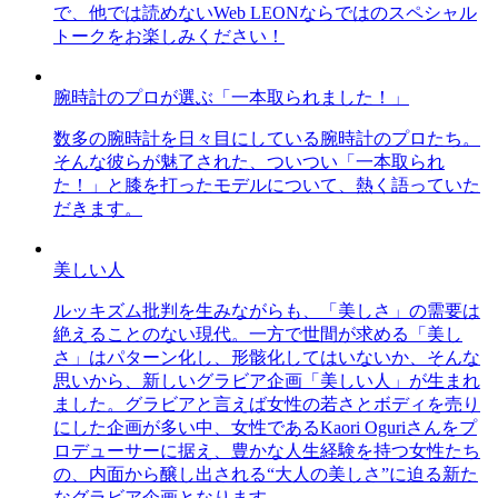
で、他では読めないWeb LEONならではのスペシャル
トークをお楽しみください！
腕時計のプロが選ぶ「一本取られました！」
数多の腕時計を日々目にしている腕時計のプロたち。
そんな彼らが魅了された、ついつい「一本取られ
た！」と膝を打ったモデルについて、熱く語っていた
だきます。
美しい人
ルッキズム批判を生みながらも、「美しさ」の需要は
絶えることのない現代。一方で世間が求める「美し
さ」はパターン化し、形骸化してはいないか、そんな
思いから、新しいグラビア企画「美しい人」が生まれ
ました。グラビアと言えば女性の若さとボディを売り
にした企画が多い中、女性であるKaori Oguriさんをプ
ロデューサーに据え、豊かな人生経験を持つ女性たち
の、内面から醸し出される“大人の美しさ”に迫る新た
なグラビア企画となります。