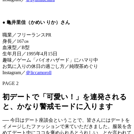
● 亀井里佳（かめい りか）さん
職業／フリーランスPR
身長／167㎝
血液型／B型
生年月日／1995年4月15日
趣味／ゲーム「バイオハザード」にハマり中
お気に入りの休日の過ごし方／純喫茶めぐり
Instagram／
＠liccamoroll
PAGE 2
初デートで「可愛い！」を連発される
と、かなり警戒モードに入ります
── 今日はデート座談会ということで、皆さんにはデートを
イメージしたファッションで来ていただきました。服装を含
めてデート中にココを褒められるとうれしい、とか言われて