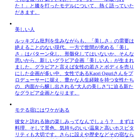
た！」と膝を打ったモデルについて、熱く語っていた
だきます。
美しい人
ルッキズム批判を生みながらも、「美しさ」の需要は
絶えることのない現代。一方で世間が求める「美し
さ」はパターン化し、形骸化してはいないか、そんな
思いから、新しいグラビア企画「美しい人」が生まれ
ました。グラビアと言えば女性の若さとボディを売り
にした企画が多い中、女性であるKaori Oguriさんをプ
ロデューサーに据え、豊かな人生経験を持つ女性たち
の、内面から醸し出される“大人の美しさ”に迫る新た
なグラビア企画となります。
モテる宿にはワケがある
彼女と訪れる旅の楽しみってなんでしょう？ まずは
料理、そして景色。気持ちのいい温泉と高いホスピタ
リティも大切です。さらに設えや歴史などその宿なら