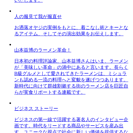
いたします。
人の服見て我が服直せ
お洒落オヤジの実例をもとに、着こなし術とキーとな
るアイテム、そしてその演出効果をお伝えします。
山本益博のラーメン革命！
日本初の料理評論家、山本益博さんはいま、ラーメン
が「美味しい革命」の渦中にあると言います。長らく
B級グルメとして愛されてきたラーメンは、ミシュラ
ンも認める一流の料理へと変貌を遂げつつあります。
新時代に向けて群雄割拠する街のラーメン店を巨匠自
らが実食リポートする連載です。
ビジネス ストーリー
ビジネスの第一線で活躍する著名人のインタビュー企
画です。時代をリードする商品やサービスを産み出
す、ユニークな視点で社会に新しい価値を提供するな