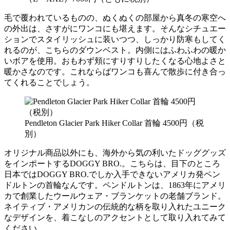
毛で覆われているものの、ぬくぬくの部屋から真冬の寒空へ
の外出は、さすがにワンコにも堪えます。そんなシチュエー
ションでスタイリッシュに装いつつ、しっかり防寒もしてく
れるのが、こちらのダウンベスト。内側にはふわふわの暖か
いボアを使用。おもわず頬にすりすりしたくなる心地よさと
暖かさなのです。これならばワンコも喜んで散歩に付き合っ
てくれることでしょう。
Pendleton Glacier Park Hiker Collar 首輪 4500円（税
別）
オリジナル商品以外にも、海外から気の利いたドッググッズ
をインポートするDOGGY BRO.。こちらは、目下のところ
日本ではDOGGY BRO.でしか入手できないアメリカ発ペン
ドルトンの首輪なんです。ペンドルトンは、1863年にアメリ
カで創業したウールウェア・ブランケットの老舗ブランド。
ネイティブ・アメリカンの伝統的な柄を取り入れたユニーク
なデザインを、着こなしのアクセントとして取り入れてみて
ください。