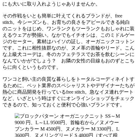
にも大いに取り入れようじゃありませんか。
その作戦をいとも簡単に叶えてくれるブランドが、free
stitch。今シーズンも、お育ちの良さをアピールできる純白
のニットをはじめ、ワンランクもツーランクもおしゃれに装
えるウェアが勢揃い。なかでもイチオシは、このミドルゲー
ジのセーター。素材はハイソの証し、オーガニックコットン
です。これに相性抜群なのが、ヌメ革の首輪やリード。こん
な上級犬コーデは、冬のカフェテラスでお茶を飲むシーンに
なんていかがでしょう？ お隣の女性の目線もおのずとこち
らに向くというものです。
ワンコと飼い主の良質な暮らしをトータルコーディネイトす
るために、ペット業界のスペシャリストやデザイナーたちが
熱心に商品開発を行っているfree stitch。急なイヌ連れデート
など、いざという時はすぐにオンラインショップをチェック
できるので、知っておくと便利で心強いブランドです。