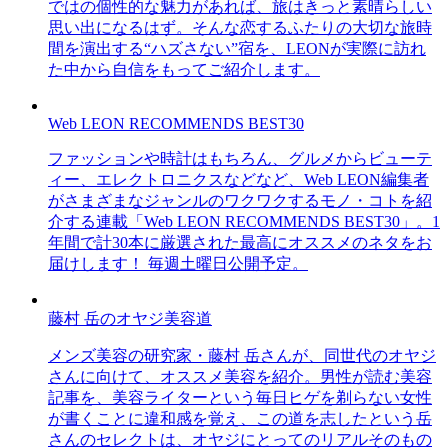
ではの個性的な魅力があれば、旅はきっと素晴らしい
思い出になるはず。そんな恋するふたりの大切な旅時
間を演出する“ハズさない”宿を、LEONが実際に訪れ
た中から自信をもってご紹介します。
Web LEON RECOMMENDS BEST30
ファッションや時計はもちろん、グルメからビューテ
ィー、エレクトロニクスなどなど、Web LEON編集者
がさまざまなジャンルのワクワクするモノ・コトを紹
介する連載「Web LEON RECOMMENDS BEST30」。1
年間で計30本に厳選された最高にオススメのネタをお
届けします！ 毎週土曜日公開予定。
藤村 岳のオヤジ美容道
メンズ美容の研究家・藤村 岳さんが、同世代のオヤジ
さんに向けて、オススメ美容を紹介。男性が読む美容
記事を、美容ライターという毎日ヒゲを剃らない女性
が書くことに違和感を覚え、この道を志したという岳
さんのセレクトは、オヤジにとってのリアルそのもの