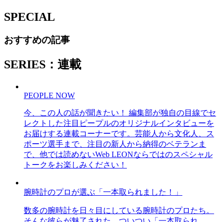
SPECIAL
おすすめの記事
SERIES：連載
PEOPLE NOW
今、この人の話が聞きたい！ 編集部が独自の目線でセ
レクトした注目ピープルのオリジナルインタビューを
お届けする連載コーナーです。芸能人から文化人、ス
ポーツ選手まで、注目の新人から納得のベテランま
で、他では読めないWeb LEONならではのスペシャル
トークをお楽しみください！
腕時計のプロが選ぶ「一本取られました！」
数多の腕時計を日々目にしている腕時計のプロたち。
そんな彼らが魅了された、ついつい「一本取られ