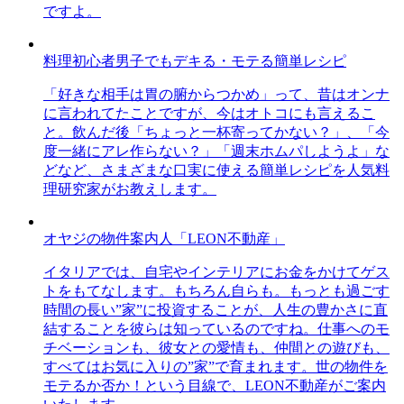
ですよ。
料理初心者男子でもデキる・モテる簡単レシピ
「好きな相手は胃の腑からつかめ」って、昔はオンナ
に言われてたことですが、今はオトコにも言えるこ
と。飲んだ後「ちょっと一杯寄ってかない？」、「今
度一緒にアレ作らない？」「週末ホムパしようよ」な
どなど、さまざまな口実に使える簡単レシピを人気料
理研究家がお教えします。
オヤジの物件案内人「LEON不動産」
イタリアでは、自宅やインテリアにお金をかけてゲス
トをもてなします。もちろん自らも。もっとも過ごす
時間の長い”家”に投資することが、人生の豊かさに直
結することを彼らは知っているのですね。仕事へのモ
チベーションも、彼女との愛情も、仲間との遊びも、
すべてはお気に入りの”家”で育まれます。世の物件を
モテるか否か！という目線で、LEON不動産がご案内