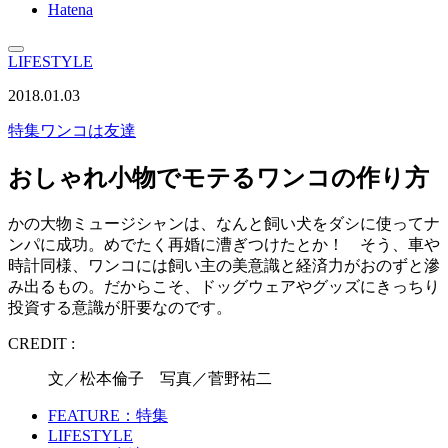
Hatena
LIFESTYLE
2018.01.03
特集
ワンコは友達
おしゃれ小物でモテるワンコの作り方
かの大物ミュージシャンは、なんと飼い犬をダシに使ってナ
ンパに成功。めでたく再婚に漕ぎつけたとか！ そう、車や
時計同様、ワンコには飼い主の美意識と経済力がおのずと滲
み出るもの。だからこそ、ドッグウェアやグッズにきっちり
投資する意識が肝要なのです。
CREDIT :
文／松本倫子 写真／菅野祐二
FEATURE：特集
LIFESTYLE