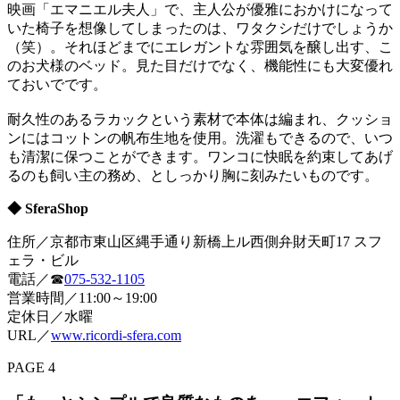
映画「エマニエル夫人」で、主人公が優雅におかけになって
いた椅子を想像してしまったのは、ワタクシだけでしょうか
（笑）。それほどまでにエレガントな雰囲気を醸し出す、こ
のお犬様のベッド。見た目だけでなく、機能性にも大変優れ
ておいでです。
耐久性のあるラカックという素材で本体は編まれ、クッショ
ンにはコットンの帆布生地を使用。洗濯もできるので、いつ
も清潔に保つことができます。ワンコに快眠を約束してあげ
るのも飼い主の務め、としっかり胸に刻みたいものです。
◆ SferaShop
住所／京都市東山区縄手通り新橋上ル西側弁財天町17 スフ
ェラ・ビル
電話／☎
075-532-1105
営業時間／11:00～19:00
定休日／水曜
URL／
www.ricordi-sfera.com
PAGE 4