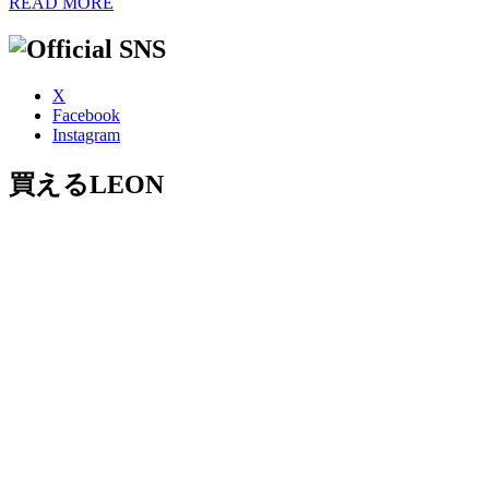
READ MORE
X
Facebook
Instagram
買えるLEON