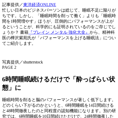
記事提供／
東洋経済ONLINE
忙しい日本のビジネスパーソンは総じて、睡眠不足に陥りが
ちです。しかし、「睡眠時間を削って働く」よりも「睡眠時
間を1時間増やす」ほうが、圧倒的にパフォーマンスが上が
るということが、科学的にも証明されているのをご存じでし
ょうか？ 書籍
『ブレイン メンタル 強化大全』
から、精神科
医の樺沢紫苑氏が「パフォーマンスを上げる睡眠法」につい
てご紹介します。
写真提供／shutterstock
PAGE 2
6時間睡眠続けるだけで「酔っぱらい状
態」に
睡眠時間を削ると脳のパフォーマンスが著しく低下します。
どのくらい下がるのかというと、6時間睡眠を14日間続ける
と48時間徹夜したのと同程度の認知機能になります。別の研
究では、6時間睡眠を10日間続けただけで、24時間徹夜した