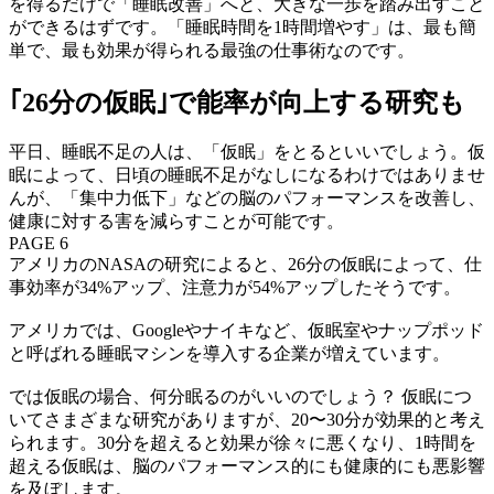
を得るだけで「睡眠改善」へと、大きな一歩を踏み出すこと
ができるはずです。「睡眠時間を1時間増やす」は、最も簡
単で、最も効果が得られる最強の仕事術なのです。
｢26分の仮眠｣で能率が向上する研究も
平日、睡眠不足の人は、「仮眠」をとるといいでしょう。仮
眠によって、日頃の睡眠不足がなしになるわけではありませ
んが、「集中力低下」などの脳のパフォーマンスを改善し、
健康に対する害を減らすことが可能です。
PAGE 6
アメリカのNASAの研究によると、26分の仮眠によって、仕
事効率が34%アップ、注意力が54%アップしたそうです。
アメリカでは、Googleやナイキなど、仮眠室やナップポッド
と呼ばれる睡眠マシンを導入する企業が増えています。
では仮眠の場合、何分眠るのがいいのでしょう？ 仮眠につ
いてさまざまな研究がありますが、20〜30分が効果的と考え
られます。30分を超えると効果が徐々に悪くなり、1時間を
超える仮眠は、脳のパフォーマンス的にも健康的にも悪影響
を及ぼします。