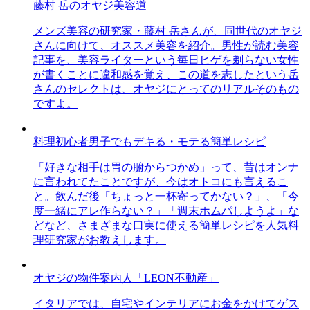
藤村 岳のオヤジ美容道
メンズ美容の研究家・藤村 岳さんが、同世代のオヤジ
さんに向けて、オススメ美容を紹介。男性が読む美容
記事を、美容ライターという毎日ヒゲを剃らない女性
が書くことに違和感を覚え、この道を志したという岳
さんのセレクトは、オヤジにとってのリアルそのもの
ですよ。
料理初心者男子でもデキる・モテる簡単レシピ
「好きな相手は胃の腑からつかめ」って、昔はオンナ
に言われてたことですが、今はオトコにも言えるこ
と。飲んだ後「ちょっと一杯寄ってかない？」、「今
度一緒にアレ作らない？」「週末ホムパしようよ」な
どなど、さまざまな口実に使える簡単レシピを人気料
理研究家がお教えします。
オヤジの物件案内人「LEON不動産」
イタリアでは、自宅やインテリアにお金をかけてゲス