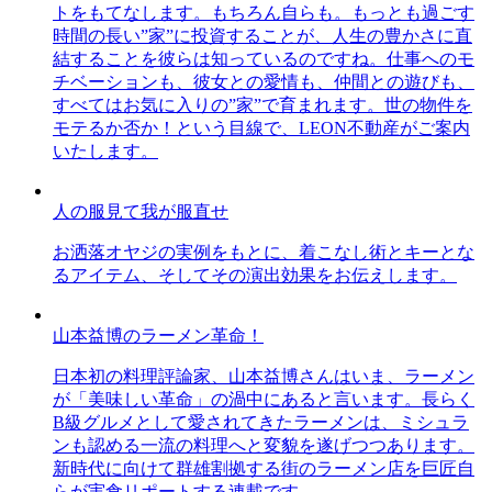
トをもてなします。もちろん自らも。もっとも過ごす
時間の長い”家”に投資することが、人生の豊かさに直
結することを彼らは知っているのですね。仕事へのモ
チベーションも、彼女との愛情も、仲間との遊びも、
すべてはお気に入りの”家”で育まれます。世の物件を
モテるか否か！という目線で、LEON不動産がご案内
いたします。
人の服見て我が服直せ
お洒落オヤジの実例をもとに、着こなし術とキーとな
るアイテム、そしてその演出効果をお伝えします。
山本益博のラーメン革命！
日本初の料理評論家、山本益博さんはいま、ラーメン
が「美味しい革命」の渦中にあると言います。長らく
B級グルメとして愛されてきたラーメンは、ミシュラ
ンも認める一流の料理へと変貌を遂げつつあります。
新時代に向けて群雄割拠する街のラーメン店を巨匠自
らが実食リポートする連載です。