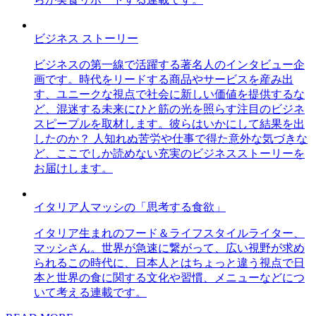
ビジネス ストーリー
ビジネスの第一線で活躍する著名人のインタビュー企
画です。時代をリードする商品やサービスを産み出
す、ユニークな視点で社会に新しい価値を提供するな
ど、混迷する未来にひと筋の光を照らす注目のビジネ
スピープルを取材します。彼らはいかにして結果を出
したのか？ 人知れぬ苦労や仕事で得た意外な気づきな
ど、ここでしか読めない充実のビジネスストーリーを
お届けします。
イタリア人マッシの「思考する食欲」
イタリア生まれのフード＆ライフスタイルライター、
マッシさん。世界が急速に繋がって、広い視野が求め
られるこの時代に、日本人とはちょっと違う視点で日
本と世界の食に関する文化や習慣、メニューなどにつ
いて考える連載です。