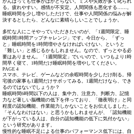
がんばっても仕事がはかどらない。ミスや失敗が多く叱られ
る。疲れやすい。感情が不安定。人間関係も悪化する……。
睡眠時間を少し増やしただけで、仕事や人間関係の悩みが解
決するとしたら、どんなに素晴らしいことでしょうか。
多忙な人にこそやっていただきたいのが、「1週間限定、睡
眠時間1時間アップチャレンジ」です。今日から、「ずっ
と」睡眠時間を1時間増やさなければいけない、というと
「難しい」と感じるかもしれません。なので、ずっとやる必
要はありません。「1週間限定」でいいので、いつもより1時
間早く寝て、1時間だけ睡眠時間を増やしてください。
PAGE 4
スマホ、テレビ、ゲームなどの余暇時間を少しだけ削る。帰
宅後の家事も1週間だけサボッてみる。1週間だけなら、でき
るのではないでしょうか？
睡眠時間6時間以下の人は、集中力、注意力、判断力、記憶
力など著しい脳機能の低下を伴っており、「徹夜明け」と同
程度の認知機能、作業能力しかないことをお伝えしました。
「そんなわけはない」と思うかもしれませんが、「認知機能
が下がっている人は、自分の認知機能の低下に気付かない」
という研究があります。
慢性的な睡眠不足による仕事のパフォーマンス低下には、自