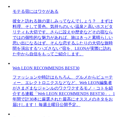
モテる宿にはワケがある
彼女と訪れる旅の楽しみってなんでしょう？ まずは
料理、そして景色。気持ちのいい温泉と高いホスピタ
リティも大切です。さらに設えや歴史などその宿なら
ではの個性的な魅力があれば、旅はきっと素晴らしい
思い出になるはず。そんな恋するふたりの大切な旅時
間を演出する“ハズさない”宿を、LEONが実際に訪れ
た中から自信をもってご紹介します。
Web LEON RECOMMENDS BEST30
ファッションや時計はもちろん、グルメからビューテ
ィー、エレクトロニクスなどなど、Web LEON編集者
がさまざまなジャンルのワクワクするモノ・コトを紹
介する連載「Web LEON RECOMMENDS BEST30」。1
年間で計30本に厳選された最高にオススメのネタをお
届けします！ 毎週土曜日公開予定。