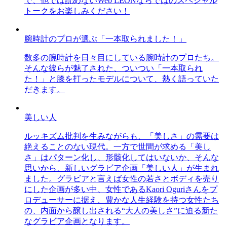
で、他では読めないWeb LEONならではのスペシャル
トークをお楽しみください！
腕時計のプロが選ぶ「一本取られました！」
数多の腕時計を日々目にしている腕時計のプロたち。
そんな彼らが魅了された、ついつい「一本取られ
た！」と膝を打ったモデルについて、熱く語っていた
だきます。
美しい人
ルッキズム批判を生みながらも、「美しさ」の需要は
絶えることのない現代。一方で世間が求める「美し
さ」はパターン化し、形骸化してはいないか、そんな
思いから、新しいグラビア企画「美しい人」が生まれ
ました。グラビアと言えば女性の若さとボディを売り
にした企画が多い中、女性であるKaori Oguriさんをプ
ロデューサーに据え、豊かな人生経験を持つ女性たち
の、内面から醸し出される“大人の美しさ”に迫る新た
なグラビア企画となります。