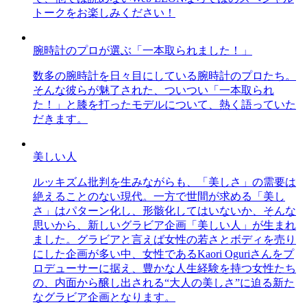
トークをお楽しみください！
腕時計のプロが選ぶ「一本取られました！」
数多の腕時計を日々目にしている腕時計のプロたち。
そんな彼らが魅了された、ついつい「一本取られ
た！」と膝を打ったモデルについて、熱く語っていた
だきます。
美しい人
ルッキズム批判を生みながらも、「美しさ」の需要は
絶えることのない現代。一方で世間が求める「美し
さ」はパターン化し、形骸化してはいないか、そんな
思いから、新しいグラビア企画「美しい人」が生まれ
ました。グラビアと言えば女性の若さとボディを売り
にした企画が多い中、女性であるKaori Oguriさんをプ
ロデューサーに据え、豊かな人生経験を持つ女性たち
の、内面から醸し出される“大人の美しさ”に迫る新た
なグラビア企画となります。