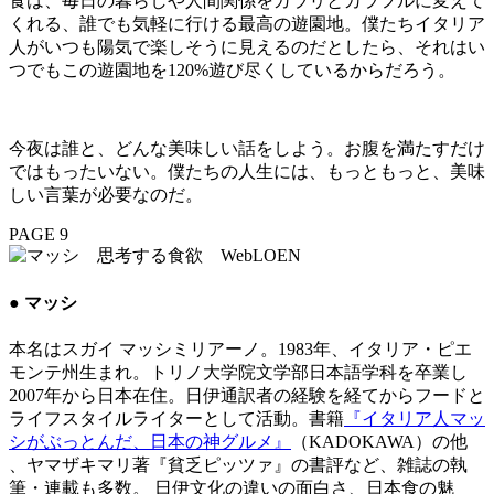
食は、毎日の暮らしや人間関係をガラリとカラフルに変えて
くれる、誰でも気軽に行ける最高の遊園地。僕たちイタリア
人がいつも陽気で楽しそうに見えるのだとしたら、それはい
つでもこの遊園地を120%遊び尽くしているからだろう。
今夜は誰と、どんな美味しい話をしよう。お腹を満たすだけ
ではもったいない。僕たちの人生には、もっともっと、美味
しい言葉が必要なのだ。
PAGE 9
● マッシ
本名はスガイ マッシミリアーノ。1983年、イタリア・ピエ
モンテ州生まれ。トリノ大学院文学部日本語学科を卒業し
2007年から日本在住。日伊通訳者の経験を経てからフードと
ライフスタイルライターとして活動。書籍
『イタリア人マッ
シがぶっとんだ、日本の神グルメ』
（KADOKAWA）の他
、ヤマザキマリ著『貧乏ピッツァ』の書評など、雑誌の執
筆・連載も多数。 日伊文化の違いの面白さ、日本食の魅