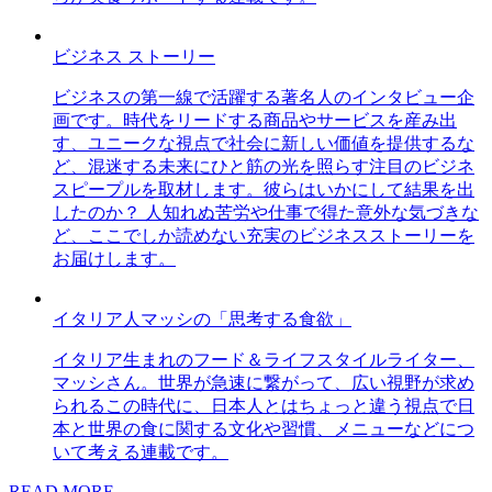
ビジネス ストーリー
ビジネスの第一線で活躍する著名人のインタビュー企
画です。時代をリードする商品やサービスを産み出
す、ユニークな視点で社会に新しい価値を提供するな
ど、混迷する未来にひと筋の光を照らす注目のビジネ
スピープルを取材します。彼らはいかにして結果を出
したのか？ 人知れぬ苦労や仕事で得た意外な気づきな
ど、ここでしか読めない充実のビジネスストーリーを
お届けします。
イタリア人マッシの「思考する食欲」
イタリア生まれのフード＆ライフスタイルライター、
マッシさん。世界が急速に繋がって、広い視野が求め
られるこの時代に、日本人とはちょっと違う視点で日
本と世界の食に関する文化や習慣、メニューなどにつ
いて考える連載です。
READ MORE