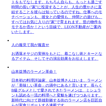
トをもてなします。もちろん自らも。もっとも過ごす
時間の長い”家”に投資することが、人生の豊かさに直
結することを彼らは知っているのですね。仕事へのモ
チベーションも、彼女との愛情も、仲間との遊びも、
すべてはお気に入りの”家”で育まれます。世の物件を
モテるか否か！という目線で、LEON不動産がご案内
いたします。
人の服見て我が服直せ
お洒落オヤジの実例をもとに、着こなし術とキーとな
るアイテム、そしてその演出効果をお伝えします。
山本益博のラーメン革命！
日本初の料理評論家、山本益博さんはいま、ラーメン
が「美味しい革命」の渦中にあると言います。長らく
B級グルメとして愛されてきたラーメンは、ミシュラ
ンも認める一流の料理へと変貌を遂げつつあります。
新時代に向けて群雄割拠する街のラーメン店を巨匠自
らが実食リポートする連載です。