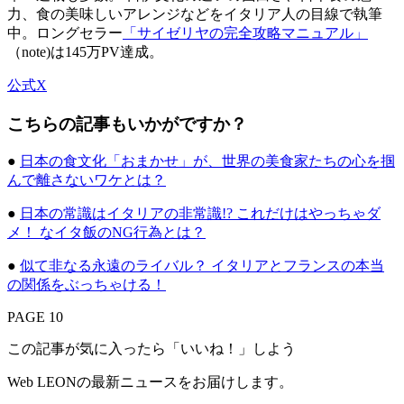
力、食の美味しいアレンジなどをイタリア人の目線で執筆
中。ロングセラー
「サイゼリヤの完全攻略マニュアル」
（note)は145万PV達成。
公式X
こちらの記事もいかがですか？
●
日本の食文化「おまかせ」が、世界の美食家たちの心を掴
んで離さないワケとは？
●
日本の常識はイタリアの非常識!? これだけはやっちゃダ
メ！ なイタ飯のNG行為とは？
●
似て非なる永遠のライバル？ イタリアとフランスの本当
の関係をぶっちゃける！
PAGE 10
この記事が気に入ったら「いいね！」しよう
Web LEONの最新ニュースをお届けします。