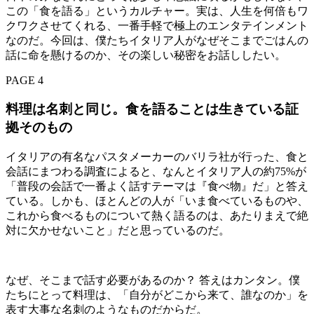
この「食を語る」というカルチャー。実は、人生を何倍もワ
クワクさせてくれる、一番手軽で極上のエンタテインメント
なのだ。今回は、僕たちイタリア人がなぜそこまでごはんの
話に命を懸けるのか、その楽しい秘密をお話ししたい。
PAGE 4
料理は名刺と同じ。食を語ることは生きている証
拠そのもの
イタリアの有名なパスタメーカーのバリラ社が行った、食と
会話にまつわる調査によると、なんとイタリア人の約75%が
「普段の会話で一番よく話すテーマは『食べ物』だ」と答え
ている。しかも、ほとんどの人が「いま食べているものや、
これから食べるものについて熱く語るのは、あたりまえで絶
対に欠かせないこと」だと思っているのだ。
なぜ、そこまで話す必要があるのか？ 答えはカンタン。僕
たちにとって料理は、「自分がどこから来て、誰なのか」を
表す大事な名刺のようなものだからだ。