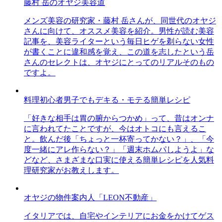
藤村 岳のオヤジ美容道
メンズ美容の研究家・藤村 岳さんが、同世代のオヤジ
さんに向けて、オススメ美容を紹介。男性が読む美容
記事を、美容ライターという毎日ヒゲを剃らない女性
が書くことに違和感を覚え、この道を志したという岳
さんのセレクトは、オヤジにとってのリアルそのもの
ですよ。
料理初心者男子でもデキる・モテる簡単レシピ
「好きな相手は胃の腑からつかめ」って、昔はオンナ
に言われてたことですが、今はオトコにも言えるこ
と。飲んだ後「ちょっと一杯寄ってかない？」、「今
度一緒にアレ作らない？」「週末ホムパしようよ」な
どなど、さまざまな口実に使える簡単レシピを人気料
理研究家がお教えします。
オヤジの物件案内人「LEON不動産」
イタリアでは、自宅やインテリアにお金をかけてゲス