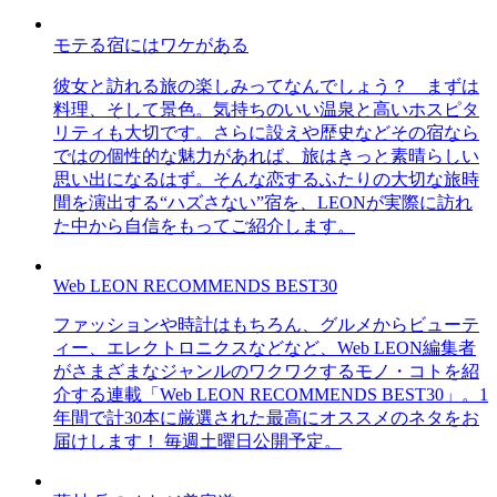
モテる宿にはワケがある
彼女と訪れる旅の楽しみってなんでしょう？ まずは
料理、そして景色。気持ちのいい温泉と高いホスピタ
リティも大切です。さらに設えや歴史などその宿なら
ではの個性的な魅力があれば、旅はきっと素晴らしい
思い出になるはず。そんな恋するふたりの大切な旅時
間を演出する“ハズさない”宿を、LEONが実際に訪れ
た中から自信をもってご紹介します。
Web LEON RECOMMENDS BEST30
ファッションや時計はもちろん、グルメからビューテ
ィー、エレクトロニクスなどなど、Web LEON編集者
がさまざまなジャンルのワクワクするモノ・コトを紹
介する連載「Web LEON RECOMMENDS BEST30」。1
年間で計30本に厳選された最高にオススメのネタをお
届けします！ 毎週土曜日公開予定。