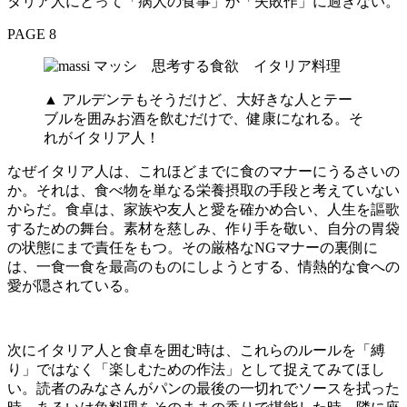
タリア人にとって「病人の食事」か「失敗作」に過ぎない。
PAGE 8
▲ アルデンテもそうだけど、大好きな人とテー
ブルを囲みお酒を飲むだけで、健康になれる。そ
れがイタリア人！
なぜイタリア人は、これほどまでに食のマナーにうるさいの
か。それは、食べ物を単なる栄養摂取の手段と考えていない
からだ。食卓は、家族や友人と愛を確かめ合い、人生を謳歌
するための舞台。素材を慈しみ、作り手を敬い、自分の胃袋
の状態にまで責任をもつ。その厳格なNGマナーの裏側に
は、一食一食を最高のものにしようとする、情熱的な食への
愛が隠されている。
次にイタリア人と食卓を囲む時は、これらのルールを「縛
り」ではなく「楽しむための作法」として捉えてみてほし
い。読者のみなさんがパンの最後の一切れでソースを拭った