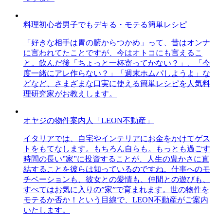
料理初心者男子でもデキる・モテる簡単レシピ
「好きな相手は胃の腑からつかめ」って、昔はオンナ
に言われてたことですが、今はオトコにも言えるこ
と。飲んだ後「ちょっと一杯寄ってかない？」、「今
度一緒にアレ作らない？」「週末ホムパしようよ」な
どなど、さまざまな口実に使える簡単レシピを人気料
理研究家がお教えします。
オヤジの物件案内人「LEON不動産」
イタリアでは、自宅やインテリアにお金をかけてゲス
トをもてなします。もちろん自らも。もっとも過ごす
時間の長い”家”に投資することが、人生の豊かさに直
結することを彼らは知っているのですね。仕事へのモ
チベーションも、彼女との愛情も、仲間との遊びも、
すべてはお気に入りの”家”で育まれます。世の物件を
モテるか否か！という目線で、LEON不動産がご案内
いたします。