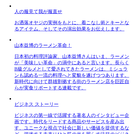
人の服見て我が服直せ
お洒落オヤジの実例をもとに、着こなし術とキーとな
るアイテム、そしてその演出効果をお伝えします。
山本益博のラーメン革命！
日本初の料理評論家、山本益博さんはいま、ラーメン
が「美味しい革命」の渦中にあると言います。長らく
B級グルメとして愛されてきたラーメンは、ミシュラ
ンも認める一流の料理へと変貌を遂げつつあります。
新時代に向けて群雄割拠する街のラーメン店を巨匠自
らが実食リポートする連載です。
ビジネス ストーリー
ビジネスの第一線で活躍する著名人のインタビュー企
画です。時代をリードする商品やサービスを産み出
す、ユニークな視点で社会に新しい価値を提供するな