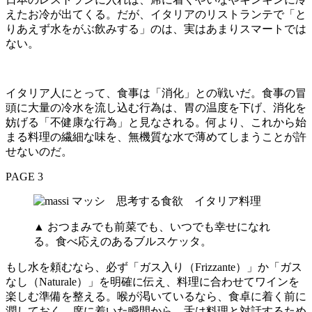
えたお冷が出てくる。だが、イタリアのリストランテで「と
りあえず水をがぶ飲みする」のは、実はあまりスマートでは
ない。
イタリア人にとって、食事は「消化」との戦いだ。食事の冒
頭に大量の冷水を流し込む行為は、胃の温度を下げ、消化を
妨げる「不健康な行為」と見なされる。何より、これから始
まる料理の繊細な味を、無機質な水で薄めてしまうことが許
せないのだ。
PAGE 3
▲ おつまみでも前菜でも、いつでも幸せになれ
る。食べ応えのあるブルスケッタ。
もし水を頼むなら、必ず「ガス入り（Frizzante）」か「ガス
なし（Naturale）」を明確に伝え、料理に合わせてワインを
楽しむ準備を整える。喉が渇いているなら、食卓に着く前に
潤しておく。席に着いた瞬間から、舌は料理と対話するため