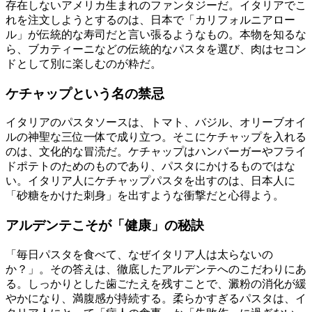
存在しないアメリカ生まれのファンタジーだ。イタリアでこ
れを注文しようとするのは、日本で「カリフォルニアロー
ル」が伝統的な寿司だと言い張るようなもの。本物を知るな
ら、ブカティーニなどの伝統的なパスタを選び、肉はセコン
ドとして別に楽しむのが粋だ。
ケチャップという名の禁忌
イタリアのパスタソースは、トマト、バジル、オリーブオイ
ルの神聖な三位一体で成り立つ。そこにケチャップを入れる
のは、文化的な冒涜だ。ケチャップはハンバーガーやフライ
ドポテトのためのものであり、パスタにかけるものではな
い。イタリア人にケチャップパスタを出すのは、日本人に
「砂糖をかけた刺身」を出すような衝撃だと心得よう。
アルデンテこそが「健康」の秘訣
「毎日パスタを食べて、なぜイタリア人は太らないの
か？」。その答えは、徹底したアルデンテへのこだわりにあ
る。しっかりとした歯ごたえを残すことで、澱粉の消化が緩
やかになり、満腹感が持続する。柔らかすぎるパスタは、イ