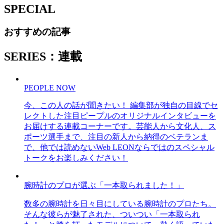
SPECIAL
おすすめの記事
SERIES：連載
PEOPLE NOW
今、この人の話が聞きたい！ 編集部が独自の目線でセ
レクトした注目ピープルのオリジナルインタビューを
お届けする連載コーナーです。芸能人から文化人、ス
ポーツ選手まで、注目の新人から納得のベテランま
で、他では読めないWeb LEONならではのスペシャル
トークをお楽しみください！
腕時計のプロが選ぶ「一本取られました！」
数多の腕時計を日々目にしている腕時計のプロたち。
そんな彼らが魅了された、ついつい「一本取られ