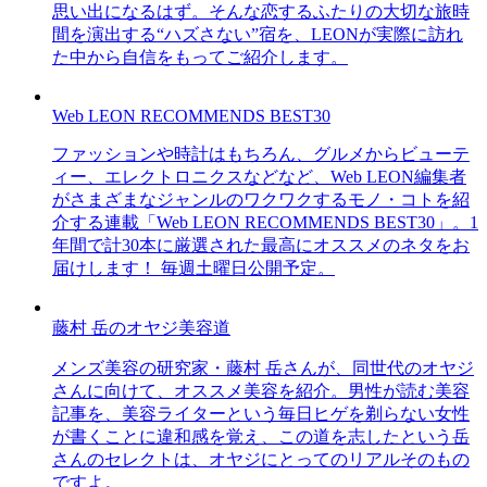
思い出になるはず。そんな恋するふたりの大切な旅時
間を演出する“ハズさない”宿を、LEONが実際に訪れ
た中から自信をもってご紹介します。
Web LEON RECOMMENDS BEST30
ファッションや時計はもちろん、グルメからビューテ
ィー、エレクトロニクスなどなど、Web LEON編集者
がさまざまなジャンルのワクワクするモノ・コトを紹
介する連載「Web LEON RECOMMENDS BEST30」。1
年間で計30本に厳選された最高にオススメのネタをお
届けします！ 毎週土曜日公開予定。
藤村 岳のオヤジ美容道
メンズ美容の研究家・藤村 岳さんが、同世代のオヤジ
さんに向けて、オススメ美容を紹介。男性が読む美容
記事を、美容ライターという毎日ヒゲを剃らない女性
が書くことに違和感を覚え、この道を志したという岳
さんのセレクトは、オヤジにとってのリアルそのもの
ですよ。