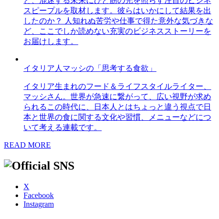
ど、混迷する未来にひと筋の光を照らす注目のビジネ
スピープルを取材します。彼らはいかにして結果を出
したのか？ 人知れぬ苦労や仕事で得た意外な気づきな
ど、ここでしか読めない充実のビジネスストーリーを
お届けします。
イタリア人マッシの「思考する食欲」
イタリア生まれのフード＆ライフスタイルライター、
マッシさん。世界が急速に繋がって、広い視野が求め
られるこの時代に、日本人とはちょっと違う視点で日
本と世界の食に関する文化や習慣、メニューなどにつ
いて考える連載です。
READ MORE
X
Facebook
Instagram