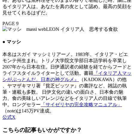
時、あるいは魚料理をそのままの香りで堪能した時、隣に座
るイタリア人は、あなたを真の友として認め、最高の笑顔を
見せてくれるはずだ。
PAGE 9
● マッシ
本名はスガイ マッシミリアーノ。1983年、イタリア・ピエ
モンテ州生まれ。トリノ大学院文学部日本語学科を卒業し
2007年から日本在住。日伊通訳者の経験を経てからフードと
ライフスタイルライターとして活動。書籍
『イタリア人マッ
シがぶっとんだ、日本の神グルメ』
（KADOKAWA）の他
、ヤマザキマリ著『貧乏ピッツァ』の書評など、雑誌の執
筆・連載も多数。 日伊文化の違いの面白さ、日本食の魅
力、食の美味しいアレンジなどをイタリア人の目線で執筆
中。ロングセラー
「サイゼリヤの完全攻略マニュアル」
（note)は145万PV達成。
公式X
こちらの記事もいかがですか？