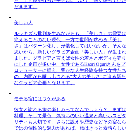
た！」と膝を打ったモデルについて、熱く語っていた
だきます。
美しい人
ルッキズム批判を生みながらも、「美しさ」の需要は
絶えることのない現代。一方で世間が求める「美し
さ」はパターン化し、形骸化してはいないか、そんな
思いから、新しいグラビア企画「美しい人」が生まれ
ました。グラビアと言えば女性の若さとボディを売り
にした企画が多い中、女性であるKaori Oguriさんをプ
ロデューサーに据え、豊かな人生経験を持つ女性たち
の、内面から醸し出される“大人の美しさ”に迫る新た
なグラビア企画となります。
モテる宿にはワケがある
彼女と訪れる旅の楽しみってなんでしょう？ まずは
料理、そして景色。気持ちのいい温泉と高いホスピタ
リティも大切です。さらに設えや歴史などその宿なら
ではの個性的な魅力があれば、旅はきっと素晴らしい