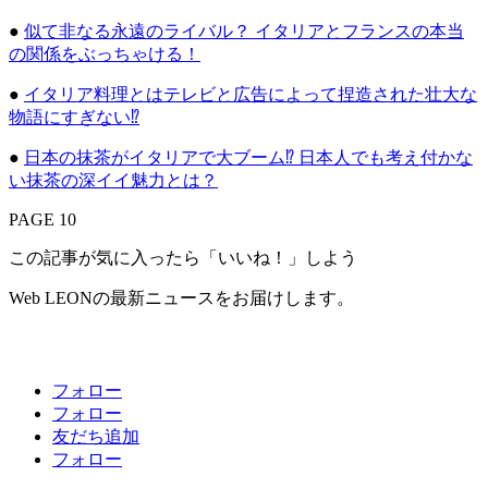
●
似て非なる永遠のライバル？ イタリアとフランスの本当
の関係をぶっちゃける！
●
イタリア料理とはテレビと広告によって捏造された壮大な
物語にすぎない⁉
●
日本の抹茶がイタリアで大ブーム⁉ 日本人でも考え付かな
い抹茶の深イイ魅力とは？
PAGE 10
この記事が気に入ったら「いいね！」しよう
Web LEONの最新ニュースをお届けします。
フォロー
フォロー
友だち追加
フォロー