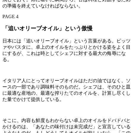
の準備を終えていなければならない。
PAGE 4
「追いオリーブオイル」という傲慢
日本には「追いオリーブオイル」という言葉がある。ピッツ
ァやパスタに、卓上のオイルをたっぷりとかける姿をよく目
にするが、これは時としてシェフに対する最大の侮辱にな
る。
イタリア人にとってオリーブオイルはただの油ではなく、ソ
ースの一部であり調味料そのものだ。シェフは、そのひと皿
に最適な産地の、最適な搾りたてのオイルを、計算し尽くし
た量でかけて提供している。
そこに、内容も鮮度もわからない卓上のオイルをドバドバと
かけるのは、「あなたの味付けは未完成だ」と宣言している
ようなものだ。もしどうしてもオイルが欲しいなら、「この