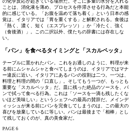
の化学反応が起きている場所だ。そこに多量の水分を入れる
ことは、消化液を薄め、プロセスを停滞させる行為だと本能
的に感じている。「お腹を温めて落ち着く」という日本の感
覚は、イタリアでは「胃を重くする」と解釈される。食後は
「熱く、濃く、短く（エスプレッソ）」か「冷たく、強く
（食後酒）」。この二択以外、僕たちの辞書には存在しな
い。
「パン」を食べるタイミングと「スカルペッタ」
テーブルに置かれたパン。これをお通しのように、料理が来
る前にムシャムシャと食べてしまうのは、イタリアではマナ
ー違反に近い。イタリアにあるパンの役割は二つ。一つは、
料理と料理の間の「口直し」。そしてもう一つが、もっとも
重要な「スカルペッタ」だ。皿に残った絶品のソースを、パ
ンで拭って食べる行為。これは「ソースを一滴も残したくな
いほど美味しい」というシェフへの最高の賛辞だ。メインデ
ィッシュが来る前にパンを完食してしまうのは、この最大の
喜びを放棄しているに等しい。パンは最後まで「相棒」とし
て残しておくのが、真の美食家だ。
PAGE 6