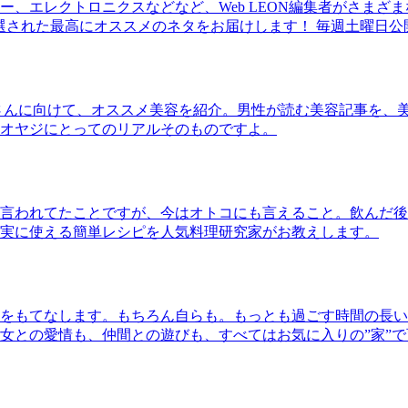
、エレクトロニクスなどなど、Web LEON編集者がさまざ
30本に厳選された最高にオススメのネタをお届けします！ 毎週土曜日
さんに向けて、オススメ美容を紹介。男性が読む美容記事を、
オヤジにとってのリアルそのものですよ。
言われてたことですが、今はオトコにも言えること。飲んだ後
実に使える簡単レシピを人気料理研究家がお教えします。
をもてなします。もちろん自らも。もっとも過ごす時間の長い
女との愛情も、仲間との遊びも、すべてはお気に入りの”家”