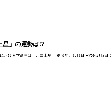
土星」の運勢は!?
の風水における本命星は「八白土星」(※各年、1月1日〜節分2月3日