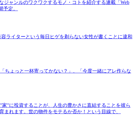
まなジャンルのワクワクするモノ・コトを紹介する連載「Web
公開予定。
美容ライターという毎日ヒゲを剃らない女性が書くことに違和
「ちょっと一杯寄ってかない？」、「今度一緒にアレ作らな
”家”に投資することが、人生の豊かさに直結することを彼ら
で育まれます。世の物件をモテるか否か！という目線で、