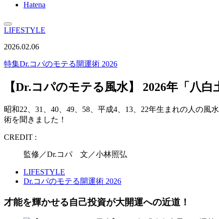
Hatena
LIFESTYLE
2026.02.06
特集
Dr.コパのモテる開運術 2026
【Dr.コパのモテる風水】 2026年「八白
昭和22、31、40、49、58、平成4、13、22年生まれの人
術を聞きました！
CREDIT :
監修／Dr.コパ 文／小林照弘
LIFESTYLE
Dr.コパのモテる開運術 2026
才能を輝かせる自己投資が大開運への近道！