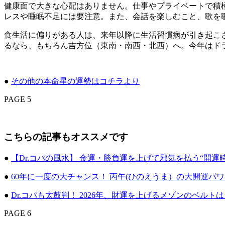
健康面で大きな心配はありません。仕事やプライベートで積
レスや睡眠不足には要注意。また、会話を楽しむこと、歌を
食生活に偏りがある人は、来年以降に生活習慣病が引き起こ
るなら、もちろん吉方位（東南・南西・北西）へ。今年はド
●
その他の本命星の運勢はコチラより
PAGE 5
こちらの記事もオススメです
●
【Dr.コパの風水】 金運・勝負運を上げて邪気を払う“開運
●
60年に一度の大チャンス！ 丙午(ひのえうま）の大開運パ
●
Dr.コパも太鼓判！ 2026年、財運を上げるメゾンのベルトは
PAGE 6