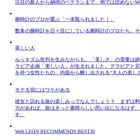
注目の新人から納得のベテランまで、他では読めないWe
腕時計のプロが選ぶ「一本取られました！」
数多の腕時計を日々目にしている腕時計のプロたち。そ
美しい人
ルッキズム批判を生みながらも、「美しさ」の需要は絶
ラビア企画「美しい人」が生まれました。グラビアと言え
を持つ女性たちの、内面から醸し出される“大人の美し
モテる宿にはワケがある
彼女と訪れる旅の楽しみってなんでしょう？ まずは料
力があれば、旅はきっと素晴らしい思い出になるはず。
す。
Web LEON RECOMMENDS BEST30