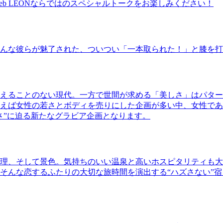
b LEONならではのスペシャルトークをお楽しみください！
んな彼らが魅了された、ついつい「一本取られた！」と膝を打
えることのない現代。一方で世間が求める「美しさ」はパター
ば女性の若さとボディを売りにした企画が多い中、女性であるKao
さ”に迫る新たなグラビア企画となります。
理、そして景色。気持ちのいい温泉と高いホスピタリティも大
そんな恋するふたりの大切な旅時間を演出する“ハズさない”宿