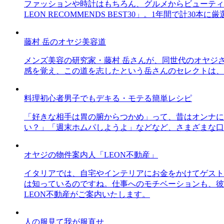
ファッションや時計はもちろん、グルメからビューティー
LEON RECOMMENDS BEST30」。1年間で計
藤村 岳のオヤジ美容道
メンズ美容の研究家・藤村 岳さんが、同世代のオヤジ
感を覚え、この道を志したという岳さんのセレクトは、
料理初心者男子でもデキる・モテる簡単レシピ
「好きな相手は胃の腑からつかめ」って、昔はオンナに
い？」「週末ホムパしようよ」などなど、さまざまな口
オヤジの物件案内人「LEON不動産」
イタリアでは、自宅やインテリアにお金をかけてゲスト
は知っているのですね。仕事へのモチベーションも、彼
LEON不動産がご案内いたします。
人の服見て我が服直せ