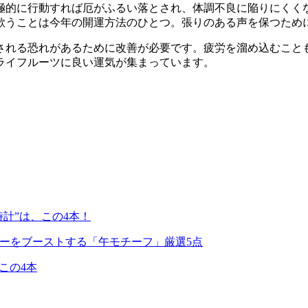
極的に行動すれば厄がふるい落とされ、体調不良に陥りにくく
歌うことは今年の開運方法のひとつ。張りのある声を保つため
される恐れがあるために改善が必要です。疲労を溜め込むこと
ライフルーツに良い運気が集まっています。
時計”は、この4本！
ワーをブーストする「午モチーフ」厳選5点
この4本