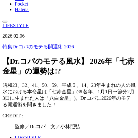
Pocket
Hatena
LIFESTYLE
2026.02.06
特集
Dr.コパのモテる開運術 2026
【Dr.コパのモテる風水】 2026年「七赤
金星」の運勢は!?
昭和23、32、41、50、59、平成５、14、23年生まれの人の風
水における本命星は「七赤金星」(※各年、1月1日〜節分2月
3日に生まれた人は「八白金星」)。Dr.コパに2026年のモテ
る開運術を聞きました！
CREDIT :
監修／Dr.コパ 文／小林照弘
LIFESTYLE