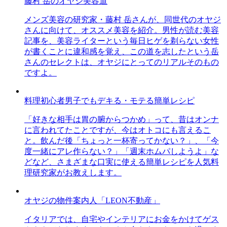
藤村 岳のオヤジ美容道
メンズ美容の研究家・藤村 岳さんが、同世代のオヤジ
さんに向けて、オススメ美容を紹介。男性が読む美容
記事を、美容ライターという毎日ヒゲを剃らない女性
が書くことに違和感を覚え、この道を志したという岳
さんのセレクトは、オヤジにとってのリアルそのもの
ですよ。
料理初心者男子でもデキる・モテる簡単レシピ
「好きな相手は胃の腑からつかめ」って、昔はオンナ
に言われてたことですが、今はオトコにも言えるこ
と。飲んだ後「ちょっと一杯寄ってかない？」、「今
度一緒にアレ作らない？」「週末ホムパしようよ」な
どなど、さまざまな口実に使える簡単レシピを人気料
理研究家がお教えします。
オヤジの物件案内人「LEON不動産」
イタリアでは、自宅やインテリアにお金をかけてゲス