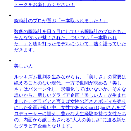
トークをお楽しみください！
腕時計のプロが選ぶ「一本取られました！」
数多の腕時計を日々目にしている腕時計のプロたち。
そんな彼らが魅了された、ついつい「一本取られ
た！」と膝を打ったモデルについて、熱く語っていた
だきます。
美しい人
ルッキズム批判を生みながらも、「美しさ」の需要は
絶えることのない現代。一方で世間が求める「美し
さ」はパターン化し、形骸化してはいないか、そんな
思いから、新しいグラビア企画「美しい人」が生まれ
ました。グラビアと言えば女性の若さとボディを売り
にした企画が多い中、女性であるKaori Oguriさんをプ
ロデューサーに据え、豊かな人生経験を持つ女性たち
の、内面から醸し出される“大人の美しさ”に迫る新た
なグラビア企画となります。