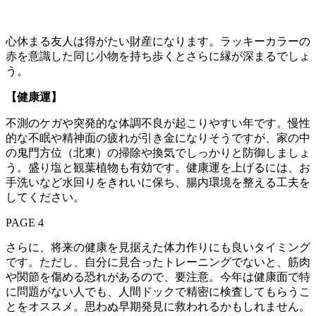
心休まる友人は得がたい財産になります。ラッキーカラーの
赤を意識した同じ小物を持ち歩くとさらに縁が深まるでしょ
う。
【健康運】
不測のケガや突発的な体調不良が起こりやすい年です。慢性
的な不眠や精神面の疲れが引き金になりそうですが、家の中
の鬼門方位（北東）の掃除や換気でしっかりと防御しましょ
う。盛り塩と観葉植物も有効です。健康運を上げるには、お
手洗いなど水回りをきれいに保ち、腸内環境を整える工夫を
してください。
PAGE 4
さらに、将来の健康を見据えた体力作りにも良いタイミング
です。ただし、自分に見合ったトレーニングでないと、筋肉
や関節を傷める恐れがあるので、要注意。今年は健康面で特
に問題がない人でも、人間ドックで精密に検査してもらうこ
とをオススメ。思わぬ早期発見に救われるかもしれません。