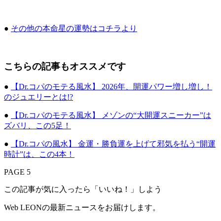
●
その他の本命星の運勢はコチラより
こちらの記事もオススメです
●
【Dr.コパのモテる風水】 2026年、開運パワー増し増し！
のジュエリーとは!?
●
【Dr.コパのモテる風水】 メゾンの“大開運スニーカー”は
ズバリ、この5足！
●
【Dr.コパの風水】 金運・勝負運を上げて邪気を払う“開運
時計”は、この4本！
PAGE 5
この記事が気に入ったら「いいね！」しよう
Web LEONの最新ニュースをお届けします。