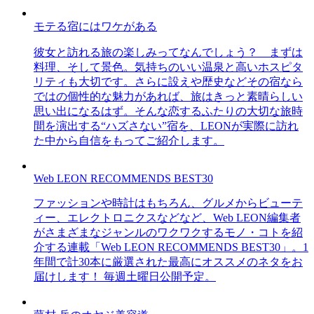
モテる宿にはワケがある
彼女と訪れる旅の楽しみってなんでしょう？ まずは
料理、そして景色。気持ちのいい温泉と高いホスピタ
リティも大切です。さらに設えや歴史などその宿なら
ではの個性的な魅力があれば、旅はきっと素晴らしい
思い出になるはず。そんな恋するふたりの大切な旅時
間を演出する“ハズさない”宿を、LEONが実際に訪れ
た中から自信をもってご紹介します。
Web LEON RECOMMENDS BEST30
ファッションや時計はもちろん、グルメからビューテ
ィー、エレクトロニクスなどなど、Web LEON編集者
がさまざまなジャンルのワクワクするモノ・コトを紹
介する連載「Web LEON RECOMMENDS BEST30」。1
年間で計30本に厳選された最高にオススメのネタをお
届けします！ 毎週土曜日公開予定。