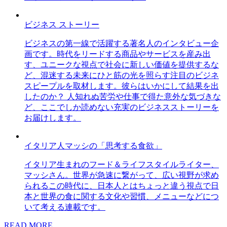
ビジネス ストーリー
ビジネスの第一線で活躍する著名人のインタビュー企
画です。時代をリードする商品やサービスを産み出
す、ユニークな視点で社会に新しい価値を提供するな
ど、混迷する未来にひと筋の光を照らす注目のビジネ
スピープルを取材します。彼らはいかにして結果を出
したのか？ 人知れぬ苦労や仕事で得た意外な気づきな
ど、ここでしか読めない充実のビジネスストーリーを
お届けします。
イタリア人マッシの「思考する食欲」
イタリア生まれのフード＆ライフスタイルライター、
マッシさん。世界が急速に繋がって、広い視野が求め
られるこの時代に、日本人とはちょっと違う視点で日
本と世界の食に関する文化や習慣、メニューなどにつ
いて考える連載です。
READ MORE