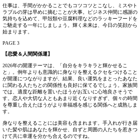
仕事は、手間がかかることでもコツコツとこなし、ミスやト
ラブルの芽は早めに摘むことが大事。ビジネス仲間に感謝の
気持ちを込めて、甲殻類や豆腐料理などのラッキーフードを
ご馳走する一年にしましょう。輝く未来は、今日の笑顔から
始まります。
PAGE 3
【恋愛＆人間関係運】
2026年の開運テーマは、「自分をキラキラと輝かせるこ
と」。例年よりも意識的に身なりを整えるクセをつけること
が開運につながりますが、結果、良い運気をまとったあなた
に関わる人たちとの関係性も良好に保てるでしょう。家族間
では、適度な距離を置いたほうがお互いに心地良さそうで
す。恋人や大切な人ともあまり近くなりすぎず、個々の時間
を尊重し合えたほうがより幸福感を感じる関係へと成熟しま
す。
身なりを整えることには美容も含まれます。手入れが行き届
いた髪や肌はあなたを輝かせ、自ずと周囲の人たちを惹きつ
けて共に幸運を分かち合えるのですね。