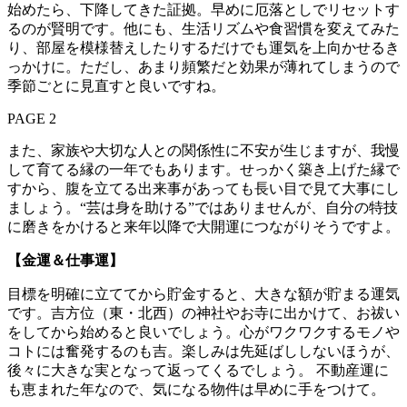
始めたら、下降してきた証拠。早めに厄落としでリセットす
るのが賢明です。他にも、生活リズムや食習慣を変えてみた
り、部屋を模様替えしたりするだけでも運気を上向かせるき
っかけに。ただし、あまり頻繁だと効果が薄れてしまうので
季節ごとに見直すと良いですね。
PAGE 2
また、家族や大切な人との関係性に不安が生じますが、我慢
して育てる縁の一年でもあります。せっかく築き上げた縁で
すから、腹を立てる出来事があっても長い目で見て大事にし
ましょう。“芸は身を助ける”ではありませんが、自分の特技
に磨きをかけると来年以降で大開運につながりそうですよ。
【金運＆仕事運】
目標を明確に立ててから貯金すると、大きな額が貯まる運気
です。吉方位（東・北西）の神社やお寺に出かけて、お祓い
をしてから始めると良いでしょう。心がワクワクするモノや
コトには奮発するのも吉。楽しみは先延ばししないほうが、
後々に大きな実となって返ってくるでしょう。 不動産運に
も恵まれた年なので、気になる物件は早めに手をつけて。