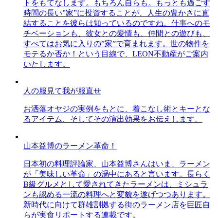
トをもてなします。もちろん自らも。もっとも過ごす
時間の長い”家”に投資することが、人生の豊かさに直
結することを彼らは知っているのですね。仕事へのモ
チベーションも、彼女との愛情も、仲間との遊びも、
すべてはお気に入りの”家”で育まれます。世の物件を
モテるか否か！という目線で、LEON不動産がご案内
いたします。
人の服見て我が服直せ
お洒落オヤジの実例をもとに、着こなし術とキーとな
るアイテム、そしてその演出効果をお伝えします。
山本益博のラーメン革命！
日本初の料理評論家、山本益博さんはいま、ラーメン
が「美味しい革命」の渦中にあると言います。長らく
B級グルメとして愛されてきたラーメンは、ミシュラ
ンも認める一流の料理へと変貌を遂げつつあります。
新時代に向けて群雄割拠する街のラーメン店を巨匠自
らが実食リポートする連載です。