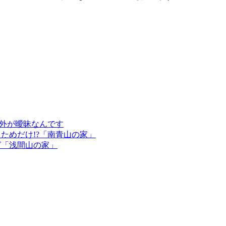
外が曖昧なんです
ためだけ!?「南青山の家」
グ「浅間山の家」