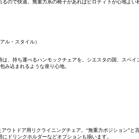
れるので快適。無重力系の椅子があればピロティ下が心地よい
時は、持ち運べるハンモックチェアを。シエスタの国、スペイ
、包み込まれるような座り心地。
たアウトドア用リクライニングチェア。“無重力ポジション”と言
用にドリンクホルダーなどオプションも揃います。