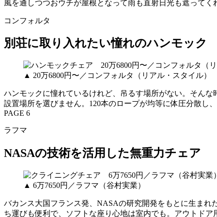
風を通しつつおウチが屋根となって雨も直射日光も遮ってく
コンフォルタ
別荘に取り入れたい憧れのハンモック
▲ 20万6800円〜／コンフォルタ（リアル・スタイル）
ハンモックに憧れているけれど、吊るす場所がない。そんな
設置場所を選びません。120本のロープが均等に体圧分散し
PAGE 6
ラフマ
NASAの技術を活用した無重力チェア
▲ 6万7650円／ラフマ（谷村実業）
バカンス大国フランス発、NASAの研究開発をもとに生まれ
ち運びも便利で、ソフトな座り心地は室内でも。アウトドア