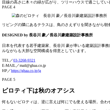
目線の高さに木々の緑が広がり、ツリーハウスで過ごしてい
PAGE 4
リビングの隣にあるテラスは、鳥のさえずりを聞きながら朝
DESIGNED by 長谷川 豪／長谷川豪建築設計事務所
日本を代表する若手建築家、長谷川 豪が率いる建築設計事
ルながらも大胆な空間構成を得意としています。
TEL／
03-3268-9321
E-MAIL／mail@ghaa.co.jp
HP／
https://ghaa.co.jp/ja
PAGE 5
ピロティ下は秋のオアシス
何もないピロティは、逆に言えば何にでも使える場所。合わ