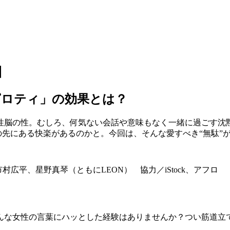
】
ピロティ」の効果とは？
性脳の性。むしろ、何気ない会話や意味もなく一緒に過ごす沈黙
の先にある快楽があるのかと。今回は、そんな愛すべき“無駄”
／市村広平、星野真琴（ともにLEON） 協力／iStock、アフロ
んな女性の言葉にハッとした経験はありませんか？つい筋道立