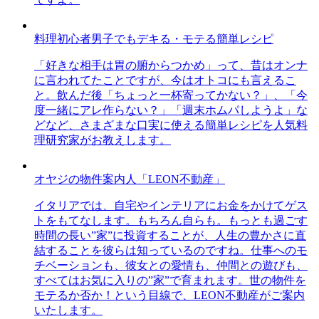
料理初心者男子でもデキる・モテる簡単レシピ
「好きな相手は胃の腑からつかめ」って、昔はオンナ
に言われてたことですが、今はオトコにも言えるこ
と。飲んだ後「ちょっと一杯寄ってかない？」、「今
度一緒にアレ作らない？」「週末ホムパしようよ」な
どなど、さまざまな口実に使える簡単レシピを人気料
理研究家がお教えします。
オヤジの物件案内人「LEON不動産」
イタリアでは、自宅やインテリアにお金をかけてゲス
トをもてなします。もちろん自らも。もっとも過ごす
時間の長い”家”に投資することが、人生の豊かさに直
結することを彼らは知っているのですね。仕事へのモ
チベーションも、彼女との愛情も、仲間との遊びも、
すべてはお気に入りの”家”で育まれます。世の物件を
モテるか否か！という目線で、LEON不動産がご案内
いたします。