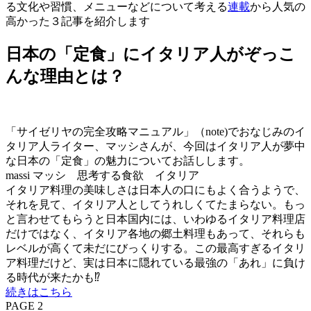
る文化や習慣、メニューなどについて考える
連載
から人気の
高かった３記事を紹介します
日本の「定食」にイタリア人がぞっこ
んな理由とは？
「サイゼリヤの完全攻略マニュアル」（note)でおなじみのイ
タリア人ライター、マッシさんが、今回はイタリア人が夢中
な日本の「定食」の魅力についてお話しします。
massi マッシ 思考する食欲 イタリア
イタリア料理の美味しさは日本人の口にもよく合うようで、
それを見て、イタリア人としてうれしくてたまらない。もっ
と言わせてもらうと日本国内には、いわゆるイタリア料理店
だけではなく、イタリア各地の郷土料理もあって、それらも
レベルが高くて未だにびっくりする。この最高すぎるイタリ
ア料理だけど、実は日本に隠れている最強の「あれ」に負け
る時代が来たかも⁉
続きはこちら
PAGE 2