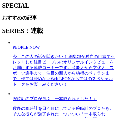
SPECIAL
おすすめの記事
SERIES：連載
PEOPLE NOW
今、この人の話が聞きたい！ 編集部が独自の目線でセ
レクトした注目ピープルのオリジナルインタビューを
お届けする連載コーナーです。芸能人から文化人、ス
ポーツ選手まで、注目の新人から納得のベテランま
で、他では読めないWeb LEONならではのスペシャル
トークをお楽しみください！
腕時計のプロが選ぶ「一本取られました！」
数多の腕時計を日々目にしている腕時計のプロたち。
そんな彼らが魅了された、ついつい「一本取られ