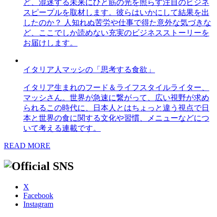
ど、混迷する未来にひと筋の光を照らす注目のビジネ
スピープルを取材します。彼らはいかにして結果を出
したのか？ 人知れぬ苦労や仕事で得た意外な気づきな
ど、ここでしか読めない充実のビジネスストーリーを
お届けします。
イタリア人マッシの「思考する食欲」
イタリア生まれのフード＆ライフスタイルライター、
マッシさん。世界が急速に繋がって、広い視野が求め
られるこの時代に、日本人とはちょっと違う視点で日
本と世界の食に関する文化や習慣、メニューなどにつ
いて考える連載です。
READ MORE
X
Facebook
Instagram