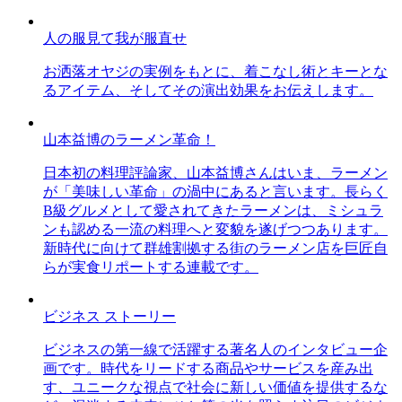
人の服見て我が服直せ
お洒落オヤジの実例をもとに、着こなし術とキーとな
るアイテム、そしてその演出効果をお伝えします。
山本益博のラーメン革命！
日本初の料理評論家、山本益博さんはいま、ラーメン
が「美味しい革命」の渦中にあると言います。長らく
B級グルメとして愛されてきたラーメンは、ミシュラ
ンも認める一流の料理へと変貌を遂げつつあります。
新時代に向けて群雄割拠する街のラーメン店を巨匠自
らが実食リポートする連載です。
ビジネス ストーリー
ビジネスの第一線で活躍する著名人のインタビュー企
画です。時代をリードする商品やサービスを産み出
す、ユニークな視点で社会に新しい価値を提供するな