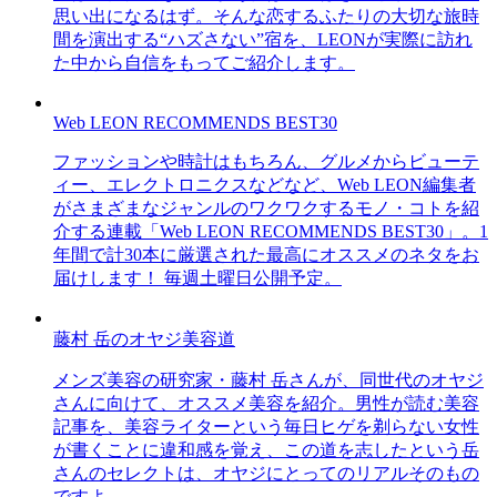
思い出になるはず。そんな恋するふたりの大切な旅時
間を演出する“ハズさない”宿を、LEONが実際に訪れ
た中から自信をもってご紹介します。
Web LEON RECOMMENDS BEST30
ファッションや時計はもちろん、グルメからビューテ
ィー、エレクトロニクスなどなど、Web LEON編集者
がさまざまなジャンルのワクワクするモノ・コトを紹
介する連載「Web LEON RECOMMENDS BEST30」。1
年間で計30本に厳選された最高にオススメのネタをお
届けします！ 毎週土曜日公開予定。
藤村 岳のオヤジ美容道
メンズ美容の研究家・藤村 岳さんが、同世代のオヤジ
さんに向けて、オススメ美容を紹介。男性が読む美容
記事を、美容ライターという毎日ヒゲを剃らない女性
が書くことに違和感を覚え、この道を志したという岳
さんのセレクトは、オヤジにとってのリアルそのもの
ですよ。