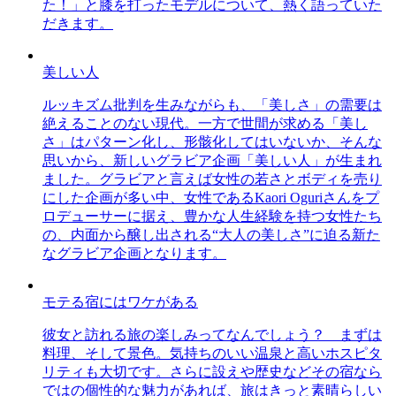
た！」と膝を打ったモデルについて、熱く語っていた
だきます。
美しい人
ルッキズム批判を生みながらも、「美しさ」の需要は
絶えることのない現代。一方で世間が求める「美し
さ」はパターン化し、形骸化してはいないか、そんな
思いから、新しいグラビア企画「美しい人」が生まれ
ました。グラビアと言えば女性の若さとボディを売り
にした企画が多い中、女性であるKaori Oguriさんをプ
ロデューサーに据え、豊かな人生経験を持つ女性たち
の、内面から醸し出される“大人の美しさ”に迫る新た
なグラビア企画となります。
モテる宿にはワケがある
彼女と訪れる旅の楽しみってなんでしょう？ まずは
料理、そして景色。気持ちのいい温泉と高いホスピタ
リティも大切です。さらに設えや歴史などその宿なら
ではの個性的な魅力があれば、旅はきっと素晴らしい